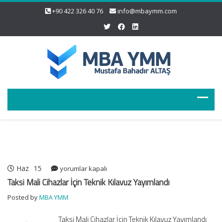
+90 422 326 40 76
info@mbaymm.com
Haz
15
Taksi
yorumlar kapalı
Mali
Taksi Mali Cihazlar İçin Teknik Kılavuz Yayımlandı
Cihazlar
Posted by
MBA YMM
İçin
Teknik
Taksi Mali Cihazlar İçin Teknik Kılavuz Yayımlandı
Kılavuz