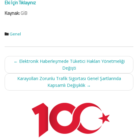
Eki İçin Tıklayınız
Kaynak:
GİB
Genel
Post
←
Elektronik Haberleşmede Tüketici Hakları Yönetmeliği
navigation
Değişti
Karayolları Zorunlu Trafik Sigortası Genel Şartlarında
Kapsamlı Değişiklik
→