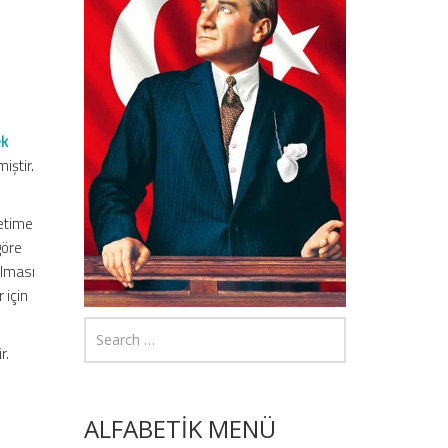
ek
iştir.
etime
göre
olması
 için
r.
ALFABETİK MENÜ