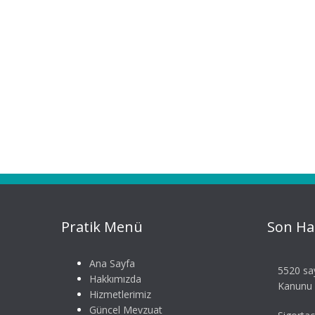
Pratik Menü
Son Ha
Ana Sayfa
5520 say
Hakkımızda
Kanunu S
Hizmetlerimiz
Güncel Mevzuat