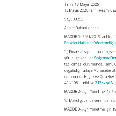
Değişiklik
Tarih:
13 Mayıs 2026
Yapılmasına
13 Mayıs 2026 Tarihli Resmi Ga
Dair
Sayı: 33252
Yönetmelik
için
Adalet Bakanlığından:
MADDE 1-
30/1/2019 tarihli v
Belgeler Hakkında Yönetmeliğin
“c) Finansal raporlama çerçeves
yürürlüğe konulan
Bağımsız Dene
tabi olması durumunda, Kamu G
uyguladığı Türkiye Muhasebe Sta
durumunda Büyük ve Orta Boy İşl
4/1/1961 tarihli ve
213 sayılı V
MADDE 2-
Aynı Yönetmeliğin 5 in
“d) Makul güvence veren denetim
MADDE 3-
Aynı Yönetmeliğin 19 