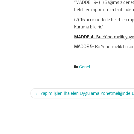
“MADDE 19- (1) Bağımsız denet
belirtilen raporu imza tarihinden
(2) 16 ncı maddede belirtilen r
Kuruma bildirir.”
MADDE 4-
Bu Yönetmelik yayımı
MADDE 5-
Bu Yönetmelik hüküml
Genel
Post
←
Yapım İşleri İhaleleri Uygulama Yönetmeliğinde D
navigation