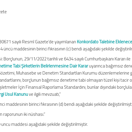
zete
e 30671 sayılı Resmî Gazete’de yayımlanan
Konkordato Talebine Eklenec
4 üncü maddesinin birinci fıkrasının (c) bendi aşağıdaki şekilde değiştirilm
i: Borçlunun, 29/11/2022 tarihli ve 6434 sayılı Cumhurbaşkanı Kararı ile
time Tabi Şirketlerin Belirlenmesine Dair Karar
uyarınca bağımsız den
özetimi, Muhasebe ve Denetim Standartları Kurumu düzenlemelerine 
ndartlarını, borçlunun bağımsız denetime tabi olmayan tüzel kişi tacir 
etmeler İçin Finansal Raporlama Standardını, bunlar dışındaki borçlular
ergi Usul Kanunu
ve ilgili mevzuatı,”
ci maddesinin birinci fıkrasının (d) bendi aşağıdaki şekilde değiştirilmişti
 raporunun iki nüshası.”
uncu maddesi aşağıdaki şekilde değiştirilmiştir.