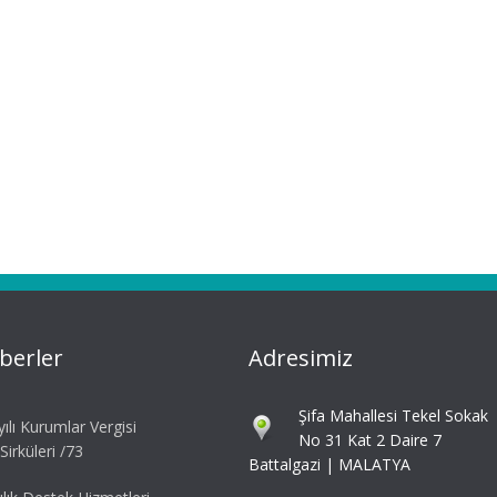
berler
Adresimiz
Şifa Mahallesi Tekel Sokak
ılı Kurumlar Vergisi
No 31 Kat 2 Daire 7
irküleri /73
Battalgazi | MALATYA