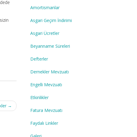
ddede
Amortismanlar
sizin
Asgari Geçim İndirimi
Asgari Ücretler
Beyanname Süreleri
Defterler
Dernekler Mevzuatı
Engelli Mevzuatı
Etkinlikler
kler
→
Fatura Mevzuatı
Faydalı Linkler
Galeri