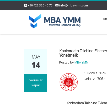
+90 422 326 40 76
info@mbaymm.com
An
Konkordato Talebine Eklenec
Yönetmelik
MAY
14
Posted by
MBA YMM
13 Mayıs 2026 
tarihli ve 306
Konkordato
yorumlar
Talebine
kapalı
Eklenecek
Belgeler
Hakkında
Konkordato Talebine Eklene
Yönetmelikte