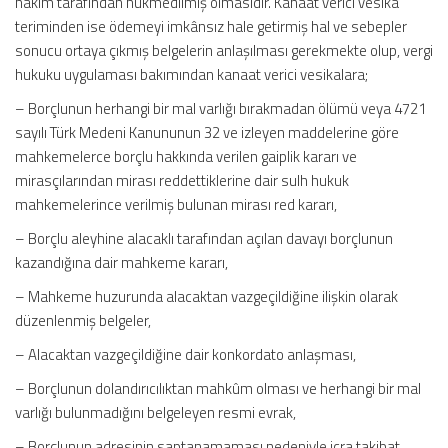
hakim tarafından hükmedilmiş olmasıdır. Kanaat verici vesika
teriminden ise ödemeyi imkânsız hale getirmiş hal ve sebepler
sonucu ortaya çıkmış belgelerin anlaşılması gerekmekte olup, vergi
hukuku uygulaması bakımından kanaat verici vesikalara;
– Borçlunun herhangi bir mal varlığı bırakmadan ölümü veya 4721
sayılı Türk Medeni Kanununun 32 ve izleyen maddelerine göre
mahkemelerce borçlu hakkında verilen gaiplik kararı ve
mirasçılarından mirası reddettiklerine dair sulh hukuk
mahkemelerince verilmiş bulunan mirası red kararı,
– Borçlu aleyhine alacaklı tarafından açılan davayı borçlunun
kazandığına dair mahkeme kararı,
– Mahkeme huzurunda alacaktan vazgeçildiğine ilişkin olarak
düzenlenmiş belgeler,
– Alacaktan vazgeçildiğine dair konkordato anlaşması,
– Borçlunun dolandırıcılıktan mahkûm olması ve herhangi bir mal
varlığı bulunmadığını belgeleyen resmi evrak,
– Borçlunun adresinin saptanamaması nedeniyle icra takibat