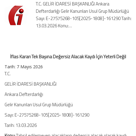
T.C. GELİR İDARESİ BAŞKANLIĞI Ankara
Kaydı
Defterdarlığı Gelir Kanunları Usul Grup Müdürlüğü
İçin
Sayı: E-27575268-105[2025-1808]-161290 Tarih:
Yeterli
Değil
13.03.2026 Konu:…
için
İflas Kararı Tek Başına Değersiz Alacak Kaydı İçin Yeterli Değil
Tarih:
7 Mayıs 2026
T.C.
GELİR İDARESİ BAŞKANLIĞI
Ankara Defterdarlığı
Gelir Kanunları Usul Grup Müdürlüğü
Sayı: E-27575268-105[2025-1808]-161290
Tarih: 13.03.2026
Konu:
Tahsil edilemeyen alacakların değersiz alacak olarak kaydı