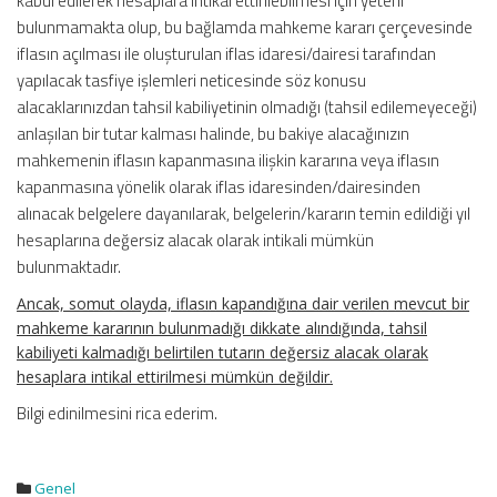
kabul edilerek hesaplara intikal ettirilebilmesi için yeterli
bulunmamakta olup, bu bağlamda mahkeme kararı çerçevesinde
iflasın açılması ile oluşturulan iflas idaresi/dairesi tarafından
yapılacak tasfiye işlemleri neticesinde söz konusu
alacaklarınızdan tahsil kabiliyetinin olmadığı (tahsil edilemeyeceği)
anlaşılan bir tutar kalması halinde, bu bakiye alacağınızın
mahkemenin iflasın kapanmasına ilişkin kararına veya iflasın
kapanmasına yönelik olarak iflas idaresinden/dairesinden
alınacak belgelere dayanılarak, belgelerin/kararın temin edildiği yıl
hesaplarına değersiz alacak olarak intikali mümkün
bulunmaktadır.
Ancak, somut olayda, iflasın kapandığına dair verilen mevcut bir
mahkeme kararının bulunmadığı dikkate alındığında, tahsil
kabiliyeti kalmadığı belirtilen tutarın değersiz alacak olarak
hesaplara intikal ettirilmesi mümkün değildir.
Bilgi edinilmesini rica ederim.
Genel