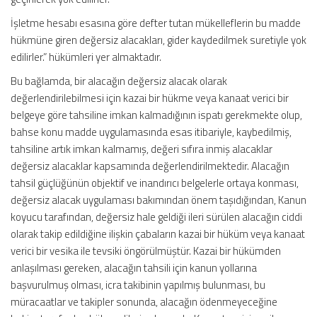
İşletme hesabı esasına göre defter tutan mükelleflerin bu madde
hükmüne giren değersiz alacakları, gider kaydedilmek suretiyle yok
edilirler.” hükümleri yer almaktadır.
Bu bağlamda, bir alacağın değersiz alacak olarak
değerlendirilebilmesi için kazai bir hükme veya kanaat verici bir
belgeye göre tahsiline imkan kalmadığının ispatı gerekmekte olup,
bahse konu madde uygulamasında esas itibariyle, kaybedilmiş,
tahsiline artık imkan kalmamış, değeri sıfıra inmiş alacaklar
değersiz alacaklar kapsamında değerlendirilmektedir. Alacağın
tahsil güçlüğünün objektif ve inandırıcı belgelerle ortaya konması,
değersiz alacak uygulaması bakımından önem taşıdığından, Kanun
koyucu tarafından, değersiz hale geldiği ileri sürülen alacağın ciddi
olarak takip edildiğine ilişkin çabaların kazai bir hüküm veya kanaat
verici bir vesika ile tevsiki öngörülmüştür. Kazai bir hükümden
anlaşılması gereken, alacağın tahsili için kanun yollarına
başvurulmuş olması, icra takibinin yapılmış bulunması, bu
müracaatlar ve takipler sonunda, alacağın ödenmeyeceğine