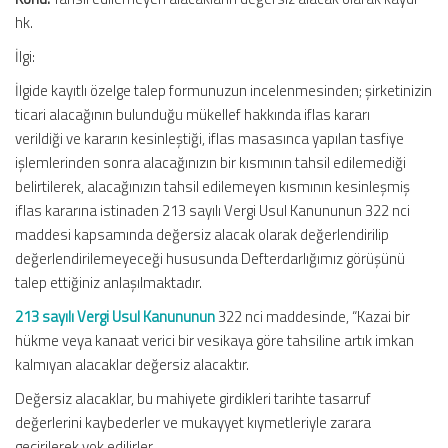
hk.
İlgi:
İlgide kayıtlı özelge talep formunuzun incelenmesinden; şirketinizin
ticari alacağının bulunduğu mükellef hakkında iflas kararı
verildiği ve kararın kesinleştiği, iflas masasınca yapılan tasfiye
işlemlerinden sonra alacağınızın bir kısmının tahsil edilemediği
belirtilerek, alacağınızın tahsil edilemeyen kısmının kesinleşmiş
iflas kararına istinaden 213 sayılı Vergi Usul Kanununun 322 nci
maddesi kapsamında değersiz alacak olarak değerlendirilip
değerlendirilemeyeceği hususunda Defterdarlığımız görüşünü
talep ettiğiniz anlaşılmaktadır.
213 sayılı Vergi Usul Kanununun
322 nci maddesinde, “Kazai bir
hükme veya kanaat verici bir vesikaya göre tahsiline artık imkan
kalmıyan alacaklar değersiz alacaktır.
Değersiz alacaklar, bu mahiyete girdikleri tarihte tasarruf
değerlerini kaybederler ve mukayyet kıymetleriyle zarara
geçirilerek yok edilirler.