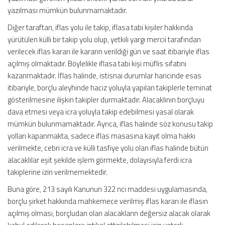
yazılması mümkün bulunmamaktadır.
Diğer taraftan, iflas yolu ile takip, iflasa tabi kişiler hakkında
yürütülen külli bir takip yolu olup, yetkili yargı mercii tarafından
verilecek iflas kararı ile kararın verildiği gün ve saat itibariyle iflas
açılmış olmaktadır. Böylelikle iflasa tabi kişi müflis sıfatını
kazanmaktadır. İflas halinde, istisnai durumlar haricinde esas
itibariyle, borçlu aleyhinde haciz yoluyla yapılan takiplerle teminat
gösterilmesine ilişkin takipler durmaktadır. Alacaklının borçluyu
dava etmesi veya icra yoluyla takip edebilmesi yasal olarak
mümkün bulunmamaktadır. Ayrıca, iflas halinde söz konusu takip
yolları kapanmakta, sadece iflas masasına kayıt olma hakkı
verilmekte, cebri icra ve külli tasfiye yolu olan iflas halinde bütün
alacaklılar eşit şekilde işlem görmekte, dolayısıyla ferdi icra
takiplerine izin verilmemektedir.
Buna göre, 213 sayılı Kanunun 322 nci maddesi uygulamasında,
borçlu şirket hakkında mahkemece verilmiş iflas kararı ile iflasın
açılmış olması, borçludan olan alacakların değersiz alacak olarak