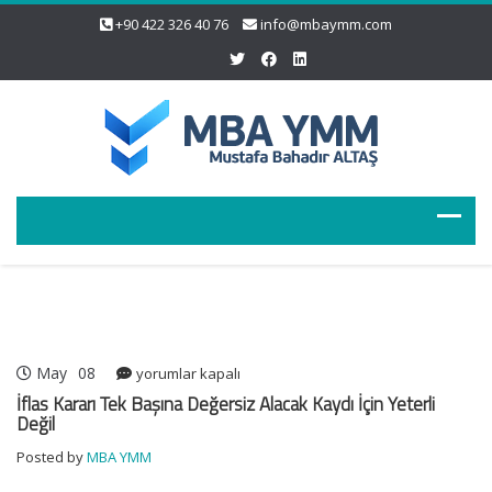
+90 422 326 40 76
info@mbaymm.com
May
08
İflas
yorumlar kapalı
Kararı
İflas Kararı Tek Başına Değersiz Alacak Kaydı İçin Yeterli
Tek
Değil
Başına
Posted by
MBA YMM
Değersiz
Alacak