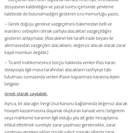
dosyasının kaldırıldığını ve yasal süresi içerisinde yenileme
talebinde de bulunulmadığını gösteren icra memurluğu yazısı,
– Gerek doğuşu gerekse vazgeçilmesi bakımından belli ve
inandırıcı sebepleri olmak şartıyla alacaktan vazgeçildiğini
gösteren anlaşmalar, (Alacaklının tek taraflı irade beyanı ile
alınmasından vazgeçilen alacakların, değersiz alacak olarak zarar
kaydı mümkün değildir.)
– Ticaret mahkemesince borçlu hakkında verilen iflas kararı
dolayısıyla ilgili masa tarafından alacakların tasfiyeye tabi
tutulması sonrasında verilen iflasın kapanması kararına ilişkin
belgeler
örnek olarak sayılabilir.
Ayrıca, bir alacağın Vergi Usul Kanunu bağlamında değersiz alacak
hüviyeti kazanmasına dayanak oluşturan kanaat verici belgelerin
veya mahkeme kararının ilgili olduğu yıla ait gider hesaplarına
intikal ettirilmek suretiyle zarar yazılması gerekmekte, zarar
yazılması gereken yıldan önceki yahut sonraki yıllarda zarar