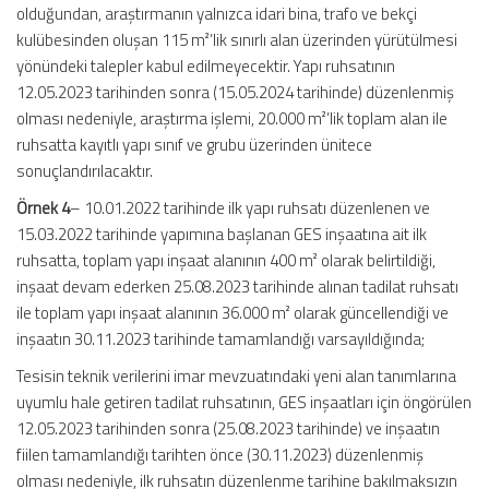
olduğundan, araştırmanın yalnızca idari bina, trafo ve bekçi
kulübesinden oluşan 115 m²’lik sınırlı alan üzerinden yürütülmesi
yönündeki talepler kabul edilmeyecektir. Yapı ruhsatının
12.05.2023 tarihinden sonra (15.05.2024 tarihinde) düzenlenmiş
olması nedeniyle, araştırma işlemi, 20.000 m²’lik toplam alan ile
ruhsatta kayıtlı yapı sınıf ve grubu üzerinden ünitece
sonuçlandırılacaktır.
Örnek 4
– 10.01.2022 tarihinde ilk yapı ruhsatı düzenlenen ve
15.03.2022 tarihinde yapımına başlanan GES inşaatına ait ilk
ruhsatta, toplam yapı inşaat alanının 400 m² olarak belirtildiği,
inşaat devam ederken 25.08.2023 tarihinde alınan tadilat ruhsatı
ile toplam yapı inşaat alanının 36.000 m² olarak güncellendiği ve
inşaatın 30.11.2023 tarihinde tamamlandığı varsayıldığında;
Tesisin teknik verilerini imar mevzuatındaki yeni alan tanımlarına
uyumlu hale getiren tadilat ruhsatının, GES inşaatları için öngörülen
12.05.2023 tarihinden sonra (25.08.2023 tarihinde) ve inşaatın
fiilen tamamlandığı tarihten önce (30.11.2023) düzenlenmiş
olması nedeniyle, ilk ruhsatın düzenlenme tarihine bakılmaksızın