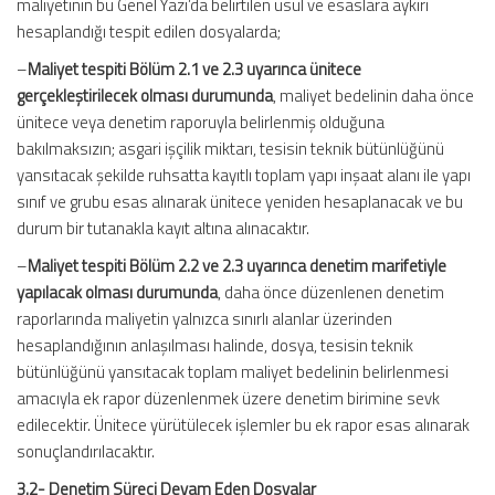
maliyetinin bu Genel Yazı’da belirtilen usul ve esaslara aykırı
hesaplandığı tespit edilen dosyalarda;
–
Maliyet tespiti Bölüm 2.1 ve 2.3 uyarınca ünitece
gerçekleştirilecek olması durumunda
, maliyet bedelinin daha önce
ünitece veya denetim raporuyla belirlenmiş olduğuna
bakılmaksızın; asgari işçilik miktarı, tesisin teknik bütünlüğünü
yansıtacak şekilde ruhsatta kayıtlı toplam yapı inşaat alanı ile yapı
sınıf ve grubu esas alınarak ünitece yeniden hesaplanacak ve bu
durum bir tutanakla kayıt altına alınacaktır.
–
Maliyet tespiti Bölüm 2.2 ve 2.3 uyarınca denetim marifetiyle
yapılacak olması durumunda
, daha önce düzenlenen denetim
raporlarında maliyetin yalnızca sınırlı alanlar üzerinden
hesaplandığının anlaşılması halinde, dosya, tesisin teknik
bütünlüğünü yansıtacak toplam maliyet bedelinin belirlenmesi
amacıyla ek rapor düzenlenmek üzere denetim birimine sevk
edilecektir. Ünitece yürütülecek işlemler bu ek rapor esas alınarak
sonuçlandırılacaktır.
3.2- Denetim Süreci Devam Eden Dosyalar