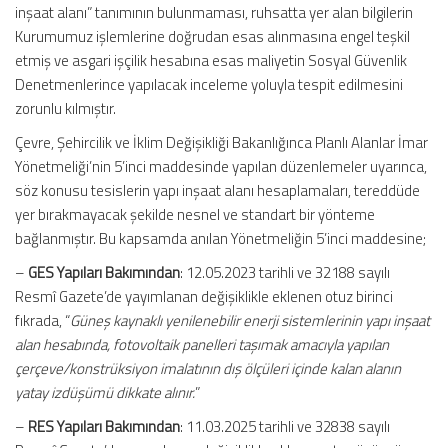
inşaat alanı” tanımının bulunmaması, ruhsatta yer alan bilgilerin
Kurumumuz işlemlerine doğrudan esas alınmasına engel teşkil
etmiş ve asgari işçilik hesabına esas maliyetin Sosyal Güvenlik
Denetmenlerince yapılacak inceleme yoluyla tespit edilmesini
zorunlu kılmıştır.
Çevre, Şehircilik ve İklim Değişikliği Bakanlığınca Planlı Alanlar İmar
Yönetmeliği’nin 5’inci maddesinde yapılan düzenlemeler uyarınca,
söz konusu tesislerin yapı inşaat alanı hesaplamaları, tereddüde
yer bırakmayacak şekilde nesnel ve standart bir yönteme
bağlanmıştır. Bu kapsamda anılan Yönetmeliğin 5’inci maddesine;
–
GES Yapıları Bakımından
: 12.05.2023 tarihli ve 32188 sayılı
Resmî Gazete’de yayımlanan değişiklikle eklenen otuz birinci
fıkrada, “
Güneş kaynaklı yenilenebilir enerji sistemlerinin yapı inşaat
alan hesabında, fotovoltaik panelleri taşımak amacıyla yapılan
çerçeve/konstrüksiyon imalatının dış ölçüleri içinde kalan alanın
yatay izdüşümü dikkate alınır.
”
–
RES Yapıları Bakımından
: 11.03.2025 tarihli ve 32838 sayılı