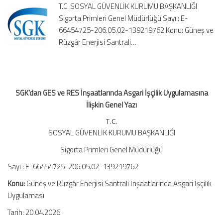
T.C. SOSYAL GÜVENLİK KURUMU BAŞKANLIĞI
İşçilik
Sigorta Primleri Genel Müdürlüğü Sayı : E-
Uygulamasına
66454725-206.05.02-139219762 Konu: Güneş ve
İlişkin
Genel
Rüzgâr Enerjisi Santrali…
Yazı
için
SGK’dan GES ve RES İnşaatlarında Asgari İşçilik Uygulamasına
İlişkin Genel Yazı
T.C.
SOSYAL GÜVENLİK KURUMU BAŞKANLIĞI
Sigorta Primleri Genel Müdürlüğü
Sayı : E-66454725-206.05.02-139219762
Konu:
Güneş ve Rüzgâr Enerjisi Santrali İnşaatlarında Asgari İşçilik
Uygulaması
Tarih: 20.04.2026