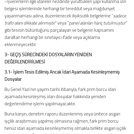
-İşverenlerin ilgili idareler nezdinde yürüttükleri yapı kullanma izin
belgesi işlemlerinde herhangi bir tereddüt veya mağduriyet
yaşanmaması adına, düzenlenecek ilişiksizlik belgelerine “
sadece
trafo alanı dikkate alınmıştır
” veya “
panel alanları hariç tutulmuştur
”
gibi tesisin bütünlüğünü parçalayan ve belgenin kapsamını
daraltan herhangi bir sınırlayıcı ifade veya açıklama
eklenmeyecektir.
3- GEÇİŞ SÜRECİNDEKİ DOSYALARIN YENİDEN
DEĞERLENDİRİLMESİ
3.1- İşlem Tesis Edilmiş Ancak İdari Aşamada Kesinleşmemiş
Dosyalar
Bu Genel Yazı’nın yayımı tarihi itibarıyla, fark prim borcu idari
aşamada kesinleşmiş olan dosyalar hakkında yeniden
değerlendirme işlemi yapılmayacaktır.
Buna karşın, denetim raporu düzenlenmiş veya ünitece asgari
işçilik araştırması yapılmış olmasına rağmen, fark prim borcu
henüz idari aşamada kesinleşmemiş olmakla birlikte asgari işçilik