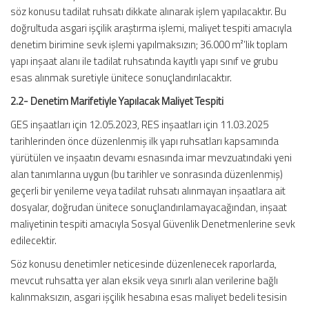
söz konusu tadilat ruhsatı dikkate alınarak işlem yapılacaktır. Bu
doğrultuda asgari işçilik araştırma işlemi, maliyet tespiti amacıyla
denetim birimine sevk işlemi yapılmaksızın; 36.000 m²’lik toplam
yapı inşaat alanı ile tadilat ruhsatında kayıtlı yapı sınıf ve grubu
esas alınmak suretiyle ünitece sonuçlandırılacaktır.
2.2- Denetim Marifetiyle Yapılacak Maliyet Tespiti
GES inşaatları için 12.05.2023, RES inşaatları için 11.03.2025
tarihlerinden önce düzenlenmiş ilk yapı ruhsatları kapsamında
yürütülen ve inşaatın devamı esnasında imar mevzuatındaki yeni
alan tanımlarına uygun (bu tarihler ve sonrasında düzenlenmiş)
geçerli bir yenileme veya tadilat ruhsatı alınmayan inşaatlara ait
dosyalar, doğrudan ünitece sonuçlandırılamayacağından, inşaat
maliyetinin tespiti amacıyla Sosyal Güvenlik Denetmenlerine sevk
edilecektir.
Söz konusu denetimler neticesinde düzenlenecek raporlarda,
mevcut ruhsatta yer alan eksik veya sınırlı alan verilerine bağlı
kalınmaksızın, asgari işçilik hesabına esas maliyet bedeli tesisin