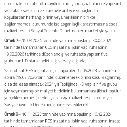
durulmaksızın ruhsatta kayıtlı toplam yapı inşaat alanı ile yapı sınıf
ve grubu esas alınmak suretiyle ünitece sonuçlandırılır.
Koşullardan herhangi birinin veya her ikisinin birlikte
sağlanmaması durumunda ise asgari işçilik araştırmasına esas
maliyet tespiti Sosyal Güvenlik Denetmenleri marifetiyle yapılır.
Örnek 7
– 15.03.2024 tarihinde yapımına başlanıp 30.04.2025
tarihinde tamamlanan GES inşaatına ilişkin yapı ruhsatının
19.02.2026 tarihinde düzenlendiği ve ruhsatta yapı sınıf ve
grubunun I-D olarak belirtildiği varsayıldığında;
Yapı ruhsatı GES inşaatları için öngörülen 12.05.2023 tarihinden
sonra (19.02.2026 tarihinde) düzenlenerek birinci koşul sağlanmış
olsa da, esas alınacak 2024 yılı Tebliğinde I-D yapı sınıf ve grubu
için yayımlanmış bir maliyet bedelinin bulunmaması (ikinci koşulun
gerçekleşmemesi) nedeniyle, dosya maliyet tespiti amacıyla
Sosyal Güvenlik Denetmenlerine sevk edilecektir.
Örnek 8
– 10.11.2023 tarihinde yapımına başlanıp 16.12.2024
tarihinde tamamlanan RES inşaatına ilişkin yapı ruhsatının, inşaat