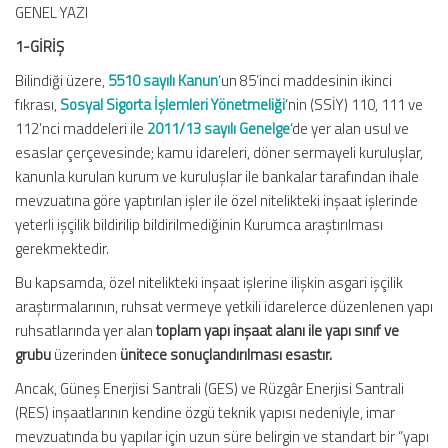
GENEL YAZI
1-GİRİŞ
Bilindiği üzere,
5510 sayılı Kanun
‘un 85’inci maddesinin ikinci
fıkrası,
Sosyal Sigorta İşlemleri Yönetmeliği
‘nin (SSİY) 110, 111 ve
112’nci maddeleri ile
2011/13 sayılı Genelge
‘de yer alan usul ve
esaslar çerçevesinde; kamu idareleri, döner sermayeli kuruluşlar,
kanunla kurulan kurum ve kuruluşlar ile bankalar tarafından ihale
mevzuatına göre yaptırılan işler ile özel nitelikteki inşaat işlerinde
yeterli işçilik bildirilip bildirilmediğinin Kurumca araştırılması
gerekmektedir.
Bu kapsamda, özel nitelikteki inşaat işlerine ilişkin asgari işçilik
araştırmalarının, ruhsat vermeye yetkili idarelerce düzenlenen yapı
ruhsatlarında yer alan
toplam yapı inşaat alanı ile yapı sınıf ve
grubu
üzerinden
ünitece sonuçlandırılması esastır.
Ancak, Güneş Enerjisi Santrali (GES) ve Rüzgâr Enerjisi Santrali
(RES) inşaatlarının kendine özgü teknik yapısı nedeniyle, imar
mevzuatında bu yapılar için uzun süre belirgin ve standart bir “yapı