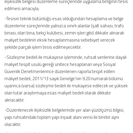
ilişiksizlik belgesi düzenleme süreçlerinde uygulama birliğinin tesis
edilmesi amacıyla;
-Tesisin teknik bütünlüğü esas olduğundan hesaplama ve belge
düzenleme süreçlerinde yalnızca sınırlı alanlar (şalt sahası, trafo
binası, idari bina, bekçi kulübesi, zemin işleri gibi) dikkate alınarak
maliyet bedelinin eksik hesaplanmasına sebebiyet verecek
şekilde parçalı işlem tesis edilmeyecektir.
-Sözleşme bedeli ile mukayese işleminde, ruhsat verilerine dayalı
maliyet tespit usulü gereği ünitece hesaplanan veya Sosyal
Güvenlik Denetmenlerince düzenlenen raporla tespit edilen
maliyet bedeli, 2011/13 sayılı Genelge’nin 9.20 numaralı bölümü
uyarınca (varsa) sözleşme bedeli ile mukayese edilecek ve yüksek
olan tutar araştırmaya esas maliyet bedeli olarak dikkate
alınacaktır.
-Düzenlenecek ilişiksizlik belgelerinde yer alan yüzölçümü bilgisi,
yapı ruhsatındaki toplam yapı inşaat alanı verisi ile birebir aynı
olacaktır.