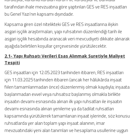
tarafından ihale mevzuatına göre yaptırılan GES ve RES inşaatları
bu Genel Yazı’nın kapsamı dışındadır.
Kapsama giren özel nitelikteki GES ve RES inşaatlarına ilişkin
asgari işçilik araştırmaları, yapı ruhsatının düzenlendiği tarih ile
asgari işçilik hesabında aranacak veri mevcudiyeti dikkate alınarak
aşağıda belirtilen koşullar çerçevesinde yürütülecektir.
2.1- Yapı Ruhsatı Verileri Esas Alınmak Suretiyle Maliyet
Tespiti
GES inşaatları için 12.05.2023 tarihinden itibaren, RES inşaatları
için 11.03.2025 tarihinden itibaren (ancak her hâlükârda inşaat
fiilen tamamlanmadan önce) düzenlenmiş olmak kaydıyla; inşaata
başlanmadan evvel veya ruhsatsız başlanmış olmakla birlikte
inşaatın devamı esnasında alınan ilk yapı ruhsatları ile inşaatın
devamı esnasında alınan yenileme ya da tadilat ruhsatları
kapsamında yürütülerek tamamlanan inşaat işlerinde, söz konusu
ruhsatlarda yer alan toplam yapı inşaat alanının, imar
mevzuatındaki yeni alan tanımları ve hesaplama usullerine uygun