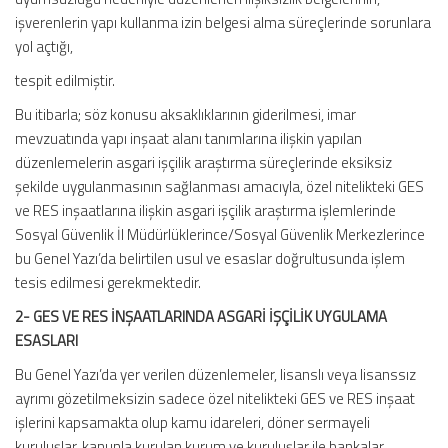
işverenlerin yapı kullanma izin belgesi alma süreçlerinde sorunlara
yol açtığı,
tespit edilmiştir.
Bu itibarla; söz konusu aksaklıklarının giderilmesi, imar
mevzuatında yapı inşaat alanı tanımlarına ilişkin yapılan
düzenlemelerin asgari işçilik araştırma süreçlerinde eksiksiz
şekilde uygulanmasının sağlanması amacıyla, özel nitelikteki GES
ve RES inşaatlarına ilişkin asgari işçilik araştırma işlemlerinde
Sosyal Güvenlik İl Müdürlüklerince/Sosyal Güvenlik Merkezlerince
bu Genel Yazı’da belirtilen usul ve esaslar doğrultusunda işlem
tesis edilmesi gerekmektedir.
2- GES VE RES İNŞAATLARINDA ASGARİ İŞÇİLİK UYGULAMA
ESASLARI
Bu Genel Yazı’da yer verilen düzenlemeler, lisanslı veya lisanssız
ayrımı gözetilmeksizin sadece özel nitelikteki GES ve RES inşaat
işlerini kapsamakta olup kamu idareleri, döner sermayeli
kuruluşlar, kanunla kurulan kurum ve kuruluşlar ile bankalar