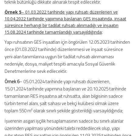
teknik bütünlüğü dikkate alınarak tespit edilecektir.
Örnek 5
– 01.03.2022 tarihinde yapı ruhsatı düzenlenen ve
10.04.2022 tarihinde yapımına başlanan GES inşaatında, inşaat
süresince herhangi bir tadilat ruhsatı alınmadığı ve inşaatın
15.08.2024 tarihinde tamamlandığı varsayıldığında;
Yapı ruhsatının GES inşaatları için öngörülen 12.05.2023 tarihinden
önce (01.03.2022 tarihinde) düzenlenmesi ve inşaat süresince
yeni alan tanımlarına uygun bir tadilat ruhsatı alınmaması
nedeniyle, dosya, maliyet tespiti amacıyla Sosyal Güvenlik
Denetmenlerine sevk edilecektir.
Örnek 6
– 05.01.2024 tarihinde yapı ruhsatı düzenlenen,
15.01.2024 tarihinde yapımına başlanan ve 20.10.2025 tarihinde
tamamlanan RES inşaatına ait ruhsatta, alan bilgisinin sadece
türbin temel alanı, şalt sahası ve bekçi kulübesi olmak üzere
toplam 550 m² olarak sınırlı şekilde gösterildiği varsayıldığında;
İşverenin asgari işçilik hesaplamasının sadece bu sınırlı alanlar
üzerinden yapılması yönündeki talebi reddedilecek olup, yapı
ruhsatının RES inşaatları için öngörülen 11.03.2025 tarihinden önce