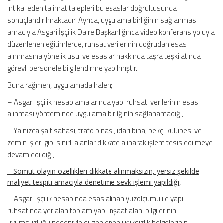
intikal eden talimat talepleri bu esaslar doğrultusunda
sonuçlandırılmaktadır. Ayrıca, uygulama birliğinin sağlanması
amacıyla Asgari İşçilik Daire Başkanlığınca video konferans yoluyla
düzenlenen eğitimlerde, ruhsat verilerinin doğrudan esas
alınmasına yönelik usul ve esaslar hakkında taşra teşkilatında
görevli personele bilgilendirme yapılmıştır.
Buna rağmen, uygulamada halen;
– Asgari işçilik hesaplamalarında yapı ruhsatı verilerinin esas
alınması yönteminde uygulama birliğinin sağlanamadığı,
– Yalnızca şalt sahası, trafo binası, idari bina, bekçi kulübesi ve
zemin işleri gibi sınırlı alanlar dikkate alınarak işlem tesis edilmeye
devam edildiği,
– Somut olayın özellikleri dikkate alınmaksızın, yersiz şekilde
maliyet tespiti amacıyla denetime sevk işlemi yapıldığı,
– Asgari işçilik hesabında esas alınan yüzölçümü ile yapı
ruhsatında yer alan toplam yapı inşaat alanı bilgilerinin
uyumsuzluğu nedeniyle düzenlenen ilişiksizlik belgelerinin,