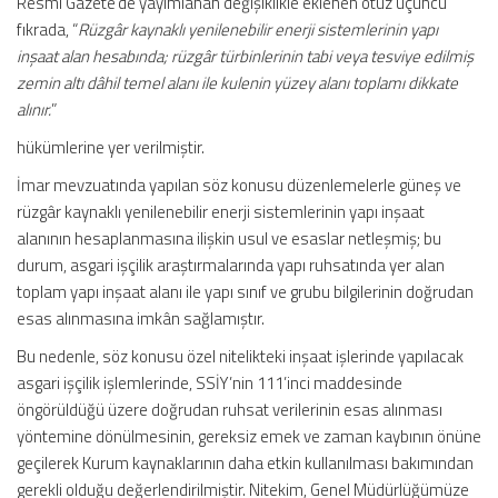
Resmî Gazete’de yayımlanan değişiklikle eklenen otuz üçüncü
fıkrada, “
Rüzgâr kaynaklı yenilenebilir enerji sistemlerinin yapı
inşaat alan hesabında; rüzgâr türbinlerinin tabi veya tesviye edilmiş
zemin altı dâhil temel alanı ile kulenin yüzey alanı toplamı dikkate
alınır.
”
hükümlerine yer verilmiştir.
İmar mevzuatında yapılan söz konusu düzenlemelerle güneş ve
rüzgâr kaynaklı yenilenebilir enerji sistemlerinin yapı inşaat
alanının hesaplanmasına ilişkin usul ve esaslar netleşmiş; bu
durum, asgari işçilik araştırmalarında yapı ruhsatında yer alan
toplam yapı inşaat alanı ile yapı sınıf ve grubu bilgilerinin doğrudan
esas alınmasına imkân sağlamıştır.
Bu nedenle, söz konusu özel nitelikteki inşaat işlerinde yapılacak
asgari işçilik işlemlerinde, SSİY’nin 111’inci maddesinde
öngörüldüğü üzere doğrudan ruhsat verilerinin esas alınması
yöntemine dönülmesinin, gereksiz emek ve zaman kaybının önüne
geçilerek Kurum kaynaklarının daha etkin kullanılması bakımından
gerekli olduğu değerlendirilmiştir. Nitekim, Genel Müdürlüğümüze