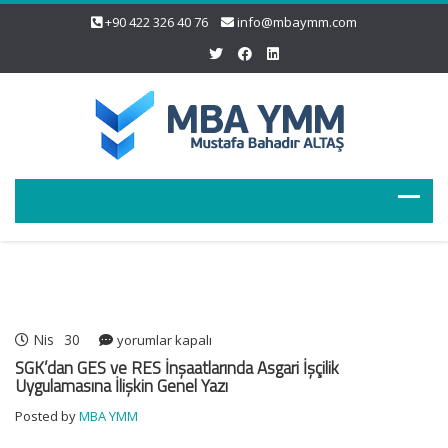
+90 422 326 40 76
info@mbaymm.com
Nis
30
SGK’dan
yorumlar kapalı
GES
SGK’dan GES ve RES İnşaatlarında Asgari İşçilik
ve
Uygulamasına İlişkin Genel Yazı
RES
Posted by
MBA YMM
İnşaatlarında
Asgari