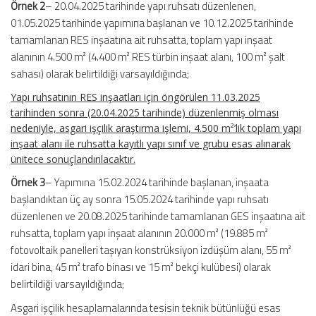
Örnek 2
– 20.04.2025 tarihinde yapı ruhsatı düzenlenen,
01.05.2025 tarihinde yapımına başlanan ve 10.12.2025 tarihinde
tamamlanan RES inşaatına ait ruhsatta, toplam yapı inşaat
alanının 4.500 m² (4.400 m² RES türbin inşaat alanı, 100 m² şalt
sahası) olarak belirtildiği varsayıldığında;
Yapı ruhsatının RES inşaatları için öngörülen 11.03.2025
tarihinden sonra (20.04.2025 tarihinde) düzenlenmiş olması
nedeniyle, asgari işçilik araştırma işlemi, 4.500 m²’lik toplam yapı
inşaat alanı ile ruhsatta kayıtlı yapı sınıf ve grubu esas alınarak
ünitece sonuçlandırılacaktır.
Örnek 3
– Yapımına 15.02.2024 tarihinde başlanan, inşaata
başlandıktan üç ay sonra 15.05.2024 tarihinde yapı ruhsatı
düzenlenen ve 20.08.2025 tarihinde tamamlanan GES inşaatına ait
ruhsatta, toplam yapı inşaat alanının 20.000 m² (19.885 m²
fotovoltaik panelleri taşıyan konstrüksiyon izdüşüm alanı, 55 m²
idari bina, 45 m² trafo binası ve 15 m² bekçi kulübesi) olarak
belirtildiği varsayıldığında;
Asgari işçilik hesaplamalarında tesisin teknik bütünlüğü esas