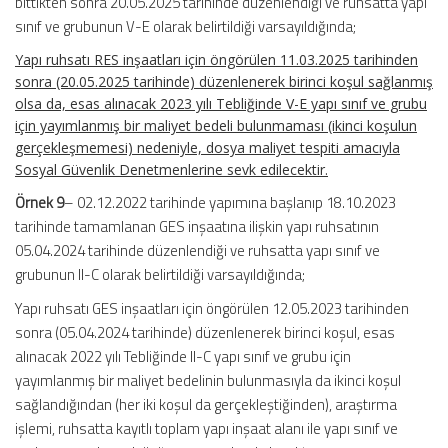
bittikten sonra 20.05.2025 tarihinde düzenlendiği ve ruhsatta yapı
sınıf ve grubunun V-E olarak belirtildiği varsayıldığında;
Yapı ruhsatı RES inşaatları için öngörülen 11.03.2025 tarihinden
sonra (20.05.2025 tarihinde) düzenlenerek birinci koşul sağlanmış
olsa da, esas alınacak 2023 yılı Tebliğinde V-E yapı sınıf ve grubu
için yayımlanmış bir maliyet bedeli bulunmaması (ikinci koşulun
gerçekleşmemesi) nedeniyle, dosya maliyet tespiti amacıyla
Sosyal Güvenlik Denetmenlerine sevk edilecektir.
Örnek 9
– 02.12.2022 tarihinde yapımına başlanıp 18.10.2023
tarihinde tamamlanan GES inşaatına ilişkin yapı ruhsatının
05.04.2024 tarihinde düzenlendiği ve ruhsatta yapı sınıf ve
grubunun II-C olarak belirtildiği varsayıldığında;
Yapı ruhsatı GES inşaatları için öngörülen 12.05.2023 tarihinden
sonra (05.04.2024 tarihinde) düzenlenerek birinci koşul, esas
alınacak 2022 yılı Tebliğinde II-C yapı sınıf ve grubu için
yayımlanmış bir maliyet bedelinin bulunmasıyla da ikinci koşul
sağlandığından (her iki koşul da gerçekleştiğinden), araştırma
işlemi, ruhsatta kayıtlı toplam yapı inşaat alanı ile yapı sınıf ve