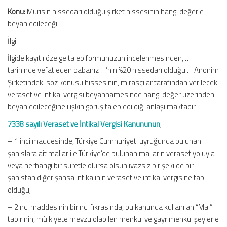
Konu:
Murisin hissedarı olduğu şirket hissesinin hangi değerle
beyan edileceği
İlgi:
İlgide kayıtlı özelge talep formunuzun incelenmesinden, …
tarihinde vefat eden babanız …’nın %20 hissedarı olduğu … Anonim
Şirketindeki söz konusu hissesinin, mirasçılar tarafından verilecek
veraset ve intikal vergisi beyannamesinde hangi değer üzerinden
beyan edileceğine ilişkin görüş talep edildiği anlaşılmaktadır.
7338 sayılı Veraset ve İntikal Vergisi Kanununun
;
– 1 inci maddesinde, Türkiye Cumhuriyeti uyruğunda bulunan
şahıslara ait mallar ile Türkiye’de bulunan malların veraset yoluyla
veya herhangi bir suretle olursa olsun ivazsız bir şekilde bir
şahıstan diğer şahsa intikalinin veraset ve intikal vergisine tabi
olduğu;
– 2 nci maddesinin birinci fıkrasında, bu kanunda kullanılan “Mal”
tabirinin, mülkiyete mevzu olabilen menkul ve gayrimenkul şeylerle