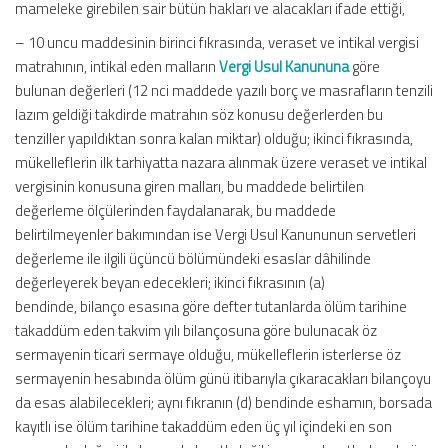
mameleke girebilen sair bütün hakları ve alacakları ifade ettiği,
– 10 uncu maddesinin birinci fıkrasında, veraset ve intikal vergisi
matrahının, intikal eden malların
Vergi Usul Kanununa
göre
bulunan değerleri (12 nci maddede yazılı borç ve masrafların tenzili
lazım geldiği takdirde matrahın söz konusu değerlerden bu
tenziller yapıldıktan sonra kalan miktar) olduğu; ikinci fıkrasında,
mükelleflerin ilk tarhiyatta nazara alınmak üzere veraset ve intikal
vergisinin konusuna giren malları, bu maddede belirtilen
değerleme ölçülerinden faydalanarak, bu maddede
belirtilmeyenler bakımından ise Vergi Usul Kanununun servetleri
değerleme ile ilgili üçüncü bölümündeki esaslar dâhilinde
değerleyerek beyan edecekleri; ikinci fıkrasının (a)
bendinde, bilanço esasına göre defter tutanlarda ölüm tarihine
takaddüm eden takvim yılı bilançosuna göre bulunacak öz
sermayenin ticari sermaye olduğu, mükelleflerin isterlerse öz
sermayenin hesabında ölüm günü itibarıyla çıkaracakları bilançoyu
da esas alabilecekleri; aynı fıkranın (d) bendinde eshamın, borsada
kayıtlı ise ölüm tarihine takaddüm eden üç yıl içindeki en son