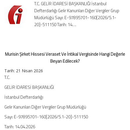
T.C. GELİR İDARESİ BAŞKANLIĞI İstanbul
Vergisinde
Defterdarlığı Gelir Kanunları Diğer Vergiler Grup
Hangi
Müdürlüğü Sayı: E-97895701-160[2026/5.1-
Değerle
Beyan
20]-511150 Tarih: 14….
Edilecek?
için
Murisin Şirket Hissesi Veraset Ve İntikal Vergisinde Hangi Değerle
Beyan Edilecek?
Tarih:
21 Nisan 2026
T.C.
GELİR İDARESİ BAŞKANLIĞI
İstanbul Defterdarlığı
Gelir Kanunları Diğer Vergiler Grup Müdürlüğü
Sayı: E-97895701-160[2026/5.1-20]-511150
Tarih: 14.04.2026