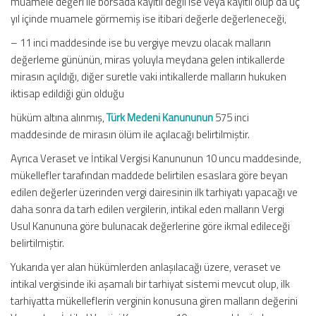
muamele değeri ile borsada kayıtlı değil ise veya kayıtlı olup da üç
yıl içinde muamele görmemiş ise itibari değerle değerleneceği,
– 11 inci maddesinde ise bu vergiye mevzu olacak malların
değerleme gününün, miras yoluyla meydana gelen intikallerde
mirasın açıldığı, diğer suretle vaki intikallerde malların hukuken
iktisap edildiği gün olduğu
hüküm altına alınmış,
Türk Medeni Kanununun
575 inci
maddesinde de mirasın ölüm ile açılacağı belirtilmiştir.
Ayrıca Veraset ve İntikal Vergisi Kanununun 10 uncu maddesinde,
mükellefler tarafından maddede belirtilen esaslara göre beyan
edilen değerler üzerinden vergi dairesinin ilk tarhiyatı yapacağı ve
daha sonra da tarh edilen vergilerin, intikal eden malların Vergi
Usul Kanununa göre bulunacak değerlerine göre ikmal edileceği
belirtilmiştir.
Yukarıda yer alan hükümlerden anlaşılacağı üzere, veraset ve
intikal vergisinde iki aşamalı bir tarhiyat sistemi mevcut olup, ilk
tarhiyatta mükelleflerin verginin konusuna giren malların değerini