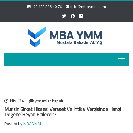
+90 422 326 40 76
info@mbaymm.com
Nis
24
Murisin
yorumlar kapalı
Şirket
Murisin Şirket Hissesi Veraset Ve İntikal Vergisinde Hangi
Hissesi
Değerle Beyan Edilecek?
Veraset
Posted by
MBA YMM
Ve
İntikal