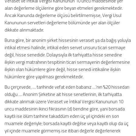
Veraset ve İntikal Vergisi Kanununun 10 uncu maddesinde yer
alan değerleme ölçülerine göre beyan etmeleri gerekmektedir.
Ancak Kanunda değerleme ölçüsü belirtilmemişse, Vergi Usul
Kanununun servetleri değerleme bölümünde yer alan ölçüler
dikkate alınmaktadır.
Buna göre, bir anonim şirket hissesinin veraset ya da bağış yoluyla
intikal etmesi halinde, intikal eden servet unsuru ticari sermaye
değil, hisse senedidir. Dolayısıyla ilk tarhiyatta hisse senedine
ilişkin vergi matrahının tespitinin ticari sermayenin değerlemesine
ilişkin olan hükümlere göre değil, hisse senedi intikaline ilişkin
hükümlere göre yapılması gerekmektedir.
Bu çerçevede, … tarihinde vefat eden babanız …’nın %20 hissedarı
olduğu … Anonim Şirketine ait hisse senetlerinin, ilk tarhiyatta
dikkate alınmak üzere Veraset ve İntikal Vergisi Kanununun 10
uncu maddesinin ikinci fıkrasının (d) bendine göre, yani borsada
kayıtlı ise ölüm tarihine takaddüm eden üç yıl içindeki en son
muamele değeriyle; borsada kayıtlı değilse veya kayıtlı olup da üç
yıl içinde muamele görmemiş ise itibari değerle değerlenerek