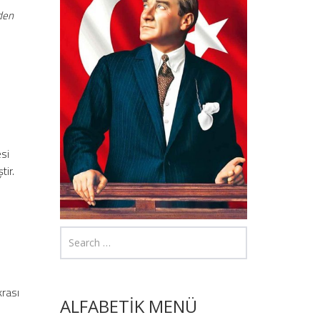
iden
esi
tir.
krası
ALFABETİK MENÜ