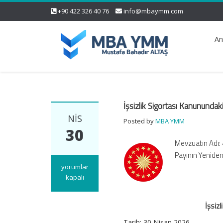
+90 422 326 40 76
info@mbaymm.com
An
İşsizlik Sigortası Kanunundak
NIS
Posted by
MBA YMM
30
Mevzuatın Adı: 
Payının Yeniden
İşsizlik
yorumlar
Sigortası
kapalı
Kanunundaki
Devlet
İşsiz
Payı
Yeniden
Tarih:
30 Nisan 2026