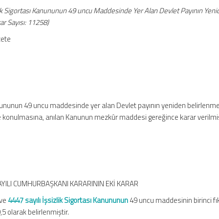
lik Sigortası Kanununun 49 uncu Maddesinde Yer Alan Devlet Payının Yen
ar Sayısı: 11258)
zete
Kanununun 49 uncu maddesinde yer alan Devlet payının yeniden belirlenm
ğe konulmasına, anılan Kanunun mezkûr maddesi gereğince karar verilmiş
SAYILI CUMHURBAŞKANI KARARININ EKİ KARAR
 ve
4447 sayılı İşsizlik Sigortası Kanununun
49 uncu maddesinin birinci fı
5 olarak belirlenmiştir.