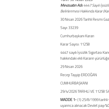
Belirlendi
Mevzuatın Adı:
4447 Sayılı İşsiz
için
Belirlenmesi Hakkında Karar (Kar
30 Nisan 2026 Tarihli Resmi Ga
Sayı: 33239
Cumhurbaşkanı Kararı
Karar Sayısı: 11258
4447 sayılı İşsizlik Sigortası 
hakkındaki ekli Kararın yürürlü
29 Nisan 2026
Recep Tayyip ERDOĞAN
CUMHURBAŞKANI
29/4/2026 TARİHLİ VE 11258 
MADDE 1-
(1) 25/8/1999 tarihli
uyarınca alınacak Devlet payı %0,