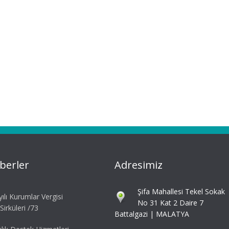
berler
Adresimiz
Şifa Mahallesi Tekel Sokak
ılı Kurumlar Vergisi
No 31 Kat 2 Daire 7
irküleri /73
Battalgazi | MALATYA