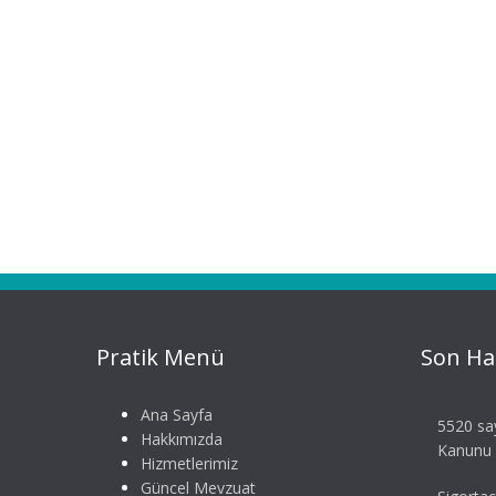
Pratik Menü
Son Ha
Ana Sayfa
5520 say
Hakkımızda
Kanunu S
Hizmetlerimiz
Güncel Mevzuat