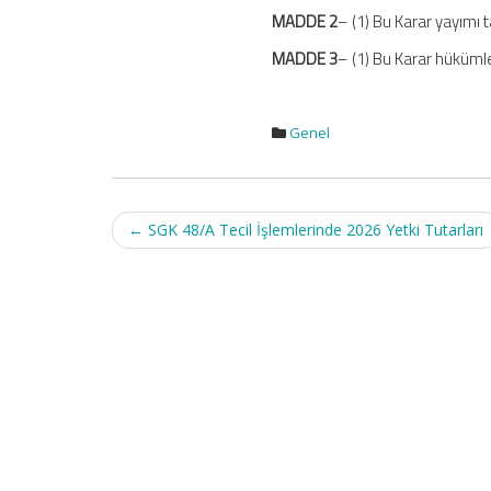
MADDE 2
– (1) Bu Karar yayımı t
MADDE 3
– (1) Bu Karar hüküml
Genel
Post
←
SGK 48/A Tecil İşlemlerinde 2026 Yetki Tutarları
navigation