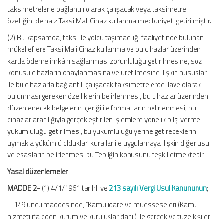
taksimetrelerle bağlantılı olarak çalışacak veya taksimetre
özelliğini de haiz Taksi Mali Cihaz kullanma mecburiyeti getirilmiştir.
(2) Bu kapsamda, taksi ile yolcu taşımacılığı faaliyetinde bulunan
mükelleflere Taksi Mali Cihaz kullanma ve bu cihazlar üzerinden
kartla ödeme imkânı sağlanması zorunluluğu getirilmesine, söz
konusu cihazların onaylanmasına ve üretilmesine ilişkin hususlar
ile bu cihazlarla bağlantılı çalışacak taksimetrelerde ilave olarak
bulunması gereken özelliklerin belirlenmesi, bu cihazlar üzerinden
düzenlenecek belgelerin içeriği ile formatların belirlenmesi, bu
cihazlar aracılığıyla gerçekleştirilen işlemlere yönelik bilgi verme
yükümlülüğü getirilmesi, bu yükümlülüğü yerine getireceklerin
uymakla yükümlü oldukları kurallar ile uygulamaya ilişkin diğer usul
ve esasların belirlenmesi bu Tebliğin konusunu teşkil etmektedir.
Yasal düzenlemeler
MADDE 2-
(1) 4/1/1961 tarihli ve
213 sayılı Vergi Usul Kanununun
;
– 149 uncu maddesinde, “Kamu idare ve müesseseleri (Kamu
hizmeti ifa eden kurum ve kuruluşlar dahil) ile gerçek ve tüzelkişiler