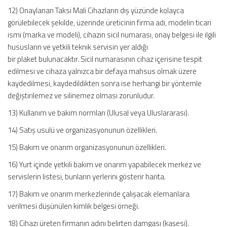
12) Onaylanan Taksi Mali Cihazların dış yüzünde kolayca
görülebilecek şekilde, üzerinde üreticinin firma adı, modelin ticari
ismi (marka ve modeli), cihazın sicil numarası, onay belgesi ile ilgili
hususların ve yetkili teknik servisin yer aldığı
bir plaket bulunacaktır. Sicil numarasının cihaz içerisine tespit
edilmesi ve cihaza yalnızca bir defaya mahsus olmak üzere
kaydedilmesi, kaydedildikten sonra ise herhangi bir yöntemle
değiştirilemez ve silinemez olması zorunludur.
13) Kullanım ve bakım normları (Ulusal veya Uluslararası).
14) Satış usulü ve organizasyonunun özellikleri.
15) Bakım ve onarım organizasyonunun özellikleri.
16) Yurt içinde yetkili bakım ve onarım yapabilecek merkez ve
servislerin listesi, bunların yerlerini gösterir harita.
17) Bakım ve onarım merkezlerinde çalışacak elemanlara
verilmesi düşünülen kimlik belgesi örneği.
18) Cihazı üreten firmanın adını belirten damgası (kaşesi).