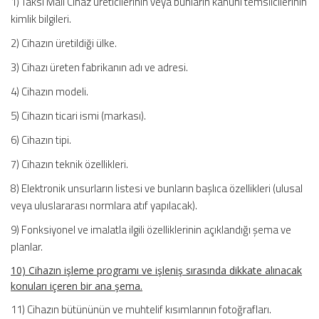
1) Taksi Mali Cihaz üreticilerinin veya bunların kanuni temsilcilerinin
kimlik bilgileri.
2) Cihazın üretildiği ülke.
3) Cihazı üreten fabrikanın adı ve adresi.
4) Cihazın modeli.
5) Cihazın ticari ismi (markası).
6) Cihazın tipi.
7) Cihazın teknik özellikleri.
8) Elektronik unsurların listesi ve bunların başlıca özellikleri (ulusal
veya uluslararası normlara atıf yapılacak).
9) Fonksiyonel ve imalatla ilgili özelliklerinin açıklandığı şema ve
planlar.
10) Cihazın işleme programı ve işleniş sırasında dikkate alınacak
konuları içeren bir ana şema.
11) Cihazın bütününün ve muhtelif kısımlarının fotoğrafları.