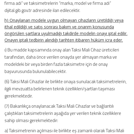
firma adı” ve taksimetrelerin “marka, model ve firma adı”
dijital.gib.gov.tr adresinde ilan edilecektir.
h) Onaylanan modele uygun olmayan cihazların üretildiği veya
ithal edildiği ve satış sonrası bakım ve onarım konusunda
öngörülen şartlara uyulmadığı takdirde modelin onayı iptal edilir.
Onayın iptali tedbirin alındığı tarihten itibaren hüküm icra eder.
ı) Bu madde kapsamında onay alan Taksi Mali Cihaz üreticileri
tarafından, daha önce verilen onayda yer almayan marka ve
modeldeki bir veya birden fazla taksimetre için de onay
başvurusunda bulunulabilecektir.
(6) Taksi Mali Cihazlar ile birlikte onaya sunulacak taksimetrelerin,
ilgili mevzuatta belirlenen teknik özellikleri/şartları taşıması
gerekmektedir.
(7) Bakanlıkça onaylanacak Taksi Mali Cihazlar ve bağlantılı
çalıştıkları taksimetrelerin aşağıda yer verilen teknik özelliklere
sahip olması gerekmektedir:
a) Taksimetrenin açılması ile birlikte eş zamanlı olarak Taksi Mali