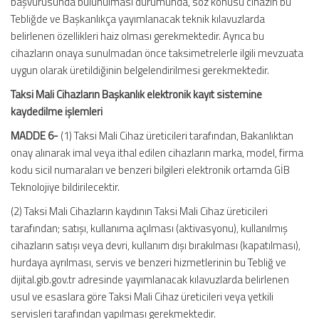
başvurusunda bulunulması durumunda, söz konusu cihazın bu
Tebliğde ve Başkanlıkça yayımlanacak teknik kılavuzlarda
belirlenen özellikleri haiz olması gerekmektedir. Ayrıca bu
cihazların onaya sunulmadan önce taksimetrelerle ilgili mevzuata
uygun olarak üretildiğinin belgelendirilmesi gerekmektedir.
Taksi Mali Cihazların Başkanlık elektronik kayıt sistemine
kaydedilme işlemleri
MADDE 6-
(1) Taksi Mali Cihaz üreticileri tarafından, Bakanlıktan
onay alınarak imal veya ithal edilen cihazların marka, model, firma
kodu sicil numaraları ve benzeri bilgileri elektronik ortamda GİB
Teknolojiye bildirilecektir.
(2) Taksi Mali Cihazların kaydının Taksi Mali Cihaz üreticileri
tarafından; satışı, kullanıma açılması (aktivasyonu), kullanılmış
cihazların satışı veya devri, kullanım dışı bırakılması (kapatılması),
hurdaya ayrılması, servis ve benzeri hizmetlerinin bu Tebliğ ve
dijital.gib.gov.tr adresinde yayımlanacak kılavuzlarda belirlenen
usul ve esaslara göre Taksi Mali Cihaz üreticileri veya yetkili
servisleri tarafından yapılması gerekmektedir.