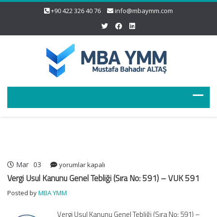
+90 422 326 40 76
info@mbaymm.com
Mar
03
Vergi
yorumlar kapalı
Usul
Vergi Usul Kanunu Genel Tebliği (Sıra No: 591) – VUK 591
Kanunu
Posted by
MBA YMM
Genel
Tebliği
Vergi Usul Kanunu Genel Tebliği (Sıra No: 591) –
(Sıra