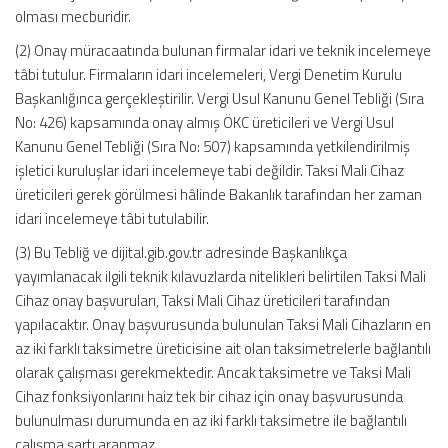
olması mecburidir.
(2) Onay müracaatında bulunan firmalar idari ve teknik incelemeye
tâbi tutulur. Firmaların idari incelemeleri, Vergi Denetim Kurulu
Başkanlığınca gerçekleştirilir. Vergi Usul Kanunu Genel Tebliği (Sıra
No: 426) kapsamında onay almış ÖKC üreticileri ve Vergi Usul
Kanunu Genel Tebliği (Sıra No: 507) kapsamında yetkilendirilmiş
işletici kuruluşlar idari incelemeye tabi değildir. Taksi Mali Cihaz
üreticileri gerek görülmesi hâlinde Bakanlık tarafından her zaman
idari incelemeye tâbi tutulabilir.
(3) Bu Tebliğ ve dijital.gib.gov.tr adresinde Başkanlıkça
yayımlanacak ilgili teknik kılavuzlarda nitelikleri belirtilen Taksi Mali
Cihaz onay başvuruları, Taksi Mali Cihaz üreticileri tarafından
yapılacaktır. Onay başvurusunda bulunulan Taksi Mali Cihazların en
az iki farklı taksimetre üreticisine ait olan taksimetrelerle bağlantılı
olarak çalışması gerekmektedir. Ancak taksimetre ve Taksi Mali
Cihaz fonksiyonlarını haiz tek bir cihaz için onay başvurusunda
bulunulması durumunda en az iki farklı taksimetre ile bağlantılı
çalışma şartı aranmaz.