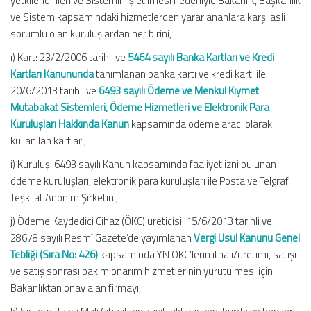
yetkilendirilen ve Sistemin işletilmesi nedeniyle Bakanlık, Başkanlık
ve Sistem kapsamındaki hizmetlerden yararlananlara karşı asli
sorumlu olan kuruluşlardan her birini,
ı) Kart: 23/2/2006 tarihli ve
5464 sayılı Banka Kartları ve Kredi
Kartları Kanununda
tanımlanan banka kartı ve kredi kartı ile
20/6/2013 tarihli ve
6493 sayılı Ödeme ve Menkul Kıymet
Mutabakat Sistemleri, Ödeme Hizmetleri ve Elektronik Para
Kuruluşları Hakkında Kanun
kapsamında ödeme aracı olarak
kullanılan kartları,
i) Kuruluş: 6493 sayılı Kanun kapsamında faaliyet izni bulunan
ödeme kuruluşları, elektronik para kuruluşları ile Posta ve Telgraf
Teşkilat Anonim Şirketini,
j) Ödeme Kaydedici Cihaz (ÖKC) üreticisi: 15/6/2013 tarihli ve
28678 sayılı Resmî Gazete’de yayımlanan
Vergi Usul Kanunu Genel
Tebliği (Sıra No: 426)
kapsamında YN ÖKC’lerin ithali/üretimi, satışı
ve satış sonrası bakım onarım hizmetlerinin yürütülmesi için
Bakanlıktan onay alan firmayı,