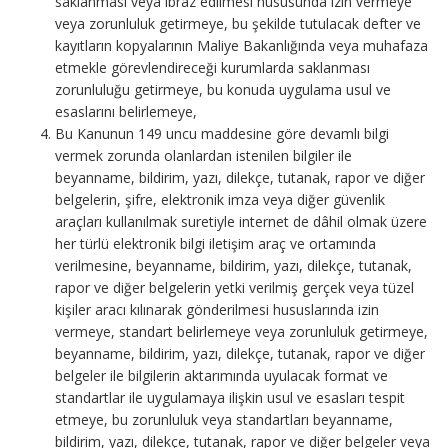
saklanması veya ibraz edilmesi hususunda izin vermeye
veya zorunluluk getirmeye, bu şekilde tutulacak defter ve
kayıtların kopyalarının Maliye Bakanlığında veya muhafaza
etmekle görevlendireceği kurumlarda saklanması
zorunluluğu getirmeye, bu konuda uygulama usul ve
esaslarını belirlemeye,
Bu Kanunun 149 uncu maddesine göre devamlı bilgi
vermek zorunda olanlardan istenilen bilgiler ile
beyanname, bildirim, yazı, dilekçe, tutanak, rapor ve diğer
belgelerin, şifre, elektronik imza veya diğer güvenlik
araçları kullanılmak suretiyle internet de dâhil olmak üzere
her türlü elektronik bilgi iletişim araç ve ortamında
verilmesine, beyanname, bildirim, yazı, dilekçe, tutanak,
rapor ve diğer belgelerin yetki verilmiş gerçek veya tüzel
kişiler aracı kılınarak gönderilmesi hususlarında izin
vermeye, standart belirlemeye veya zorunluluk getirmeye,
beyanname, bildirim, yazı, dilekçe, tutanak, rapor ve diğer
belgeler ile bilgilerin aktarımında uyulacak format ve
standartlar ile uygulamaya ilişkin usul ve esasları tespit
etmeye, bu zorunluluk veya standartları beyanname,
bildirim, yazı, dilekçe, tutanak, rapor ve diğer belgeler veya