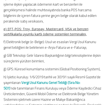
işleme ilişkin yapılacak ödemenin kart ve benzerleri ile
gerçekleşmesi halinde muhteviyatında banka POS harcama
bilgilerini de içeren fatura yerine geçen belge olarak kabul edilen
perakende satış vesikasını,
e) EFT-POS: Troy, Europay, Mastercard, VISA ve benzeri
sertifikalarla uyumlu kartlı ödeme sistemleri terminalini,
f) Elektronik belge (e-Belge): Usul ve esasları Vergi Usul Kanunu
genel tebliğleri ile belirlenen e-Arşiv Fatura ve e-Faturayı,
g) GİB Teknoloji: Gelir İdaresi Başkanlığının bilgi teknolojilerine ilişkin
süreçlerini yürüten birimleri,
ğ) GPS: Küresel konumlama sistemini (Global Positioning System),
h) İşletici kuruluş: 1/6/2019 tarihli ve 30791 sayılı Resmî Gazete’de
yayımlanan
Vergi Usul Kanunu Genel Tebliği (Sıra No:
507)
’nde tanımlanan Finans Kuruluşu veya Ödeme Kaydedici Cihaz
Üreticilerinden, Güvenli Mobil Ödeme ve Elektronik Belge Yönetim
Sistemini işletmek üzere Hazine ve Maliye Bakanlığınca