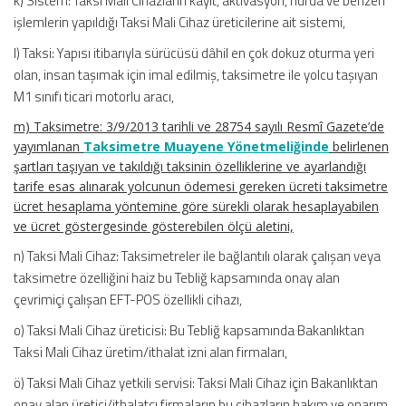
k) Sistem: Taksi Mali Cihazların kayıt, aktivasyon, hurda ve benzeri
işlemlerin yapıldığı Taksi Mali Cihaz üreticilerine ait sistemi,
l) Taksi: Yapısı itibarıyla sürücüsü dâhil en çok dokuz oturma yeri
olan, insan taşımak için imal edilmiş, taksimetre ile yolcu taşıyan
M1 sınıfı ticari motorlu aracı,
m) Taksimetre: 3/9/2013 tarihli ve 28754 sayılı Resmî Gazete’de
yayımlanan
Taksimetre Muayene Yönetmeliğinde
belirlenen
şartları taşıyan ve takıldığı taksinin özelliklerine ve ayarlandığı
tarife esas alınarak yolcunun ödemesi gereken ücreti taksimetre
ücret hesaplama yöntemine göre sürekli olarak hesaplayabilen
ve ücret göstergesinde gösterebilen ölçü aletini,
n) Taksi Mali Cihaz: Taksimetreler ile bağlantılı olarak çalışan veya
taksimetre özelliğini haiz bu Tebliğ kapsamında onay alan
çevrimiçi çalışan EFT-POS özellikli cihazı,
o) Taksi Mali Cihaz üreticisi: Bu Tebliğ kapsamında Bakanlıktan
Taksi Mali Cihaz üretim/ithalat izni alan firmaları,
ö) Taksi Mali Cihaz yetkili servisi: Taksi Mali Cihaz için Bakanlıktan
onay alan üretici/ithalatçı firmaların bu cihazların bakım ve onarım