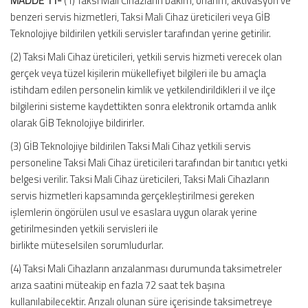
MADDE 11-
(1) Taksi Mali Cihazların bakım, onarım, aktivasyon ve
benzeri servis hizmetleri, Taksi Mali Cihaz üreticileri veya GİB
Teknolojiye bildirilen yetkili servisler tarafından yerine getirilir.
(2) Taksi Mali Cihaz üreticileri, yetkili servis hizmeti verecek olan
gerçek veya tüzel kişilerin mükellefiyet bilgileri ile bu amaçla
istihdam edilen personelin kimlik ve yetkilendirildikleri il ve ilçe
bilgilerini sisteme kaydettikten sonra elektronik ortamda anlık
olarak GİB Teknolojiye bildirirler.
(3) GİB Teknolojiye bildirilen Taksi Mali Cihaz yetkili servis
personeline Taksi Mali Cihaz üreticileri tarafından bir tanıtıcı yetki
belgesi verilir. Taksi Mali Cihaz üreticileri, Taksi Mali Cihazların
servis hizmetleri kapsamında gerçekleştirilmesi gereken
işlemlerin öngörülen usul ve esaslara uygun olarak yerine
getirilmesinden yetkili servisleri ile
birlikte müteselsilen sorumludurlar.
(4) Taksi Mali Cihazların arızalanması durumunda taksimetreler
arıza saatini müteakip en fazla 72 saat tek başına
kullanılabilecektir. Arızalı olunan süre içerisinde taksimetreye