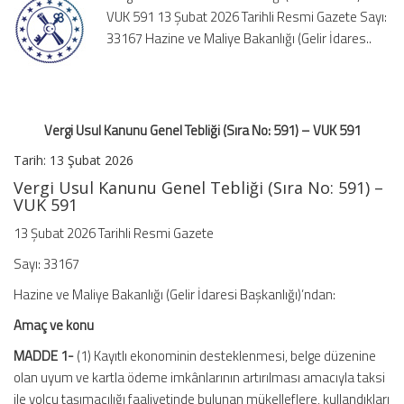
VUK 591 13 Şubat 2026 Tarihli Resmi Gazete Sayı:
No:
591)
33167 Hazine ve Maliye Bakanlığı (Gelir İdares..
–
VUK
591
için
Vergi Usul Kanunu Genel Tebliği (Sıra No: 591) – VUK 591
Tarih:
13 Şubat 2026
Vergi Usul Kanunu Genel Tebliği (Sıra No: 591) –
VUK 591
13 Şubat 2026 Tarihli Resmi Gazete
Sayı: 33167
Hazine ve Maliye Bakanlığı (Gelir İdaresi Başkanlığı)’ndan:
Amaç ve konu
MADDE 1-
(1) Kayıtlı ekonominin desteklenmesi, belge düzenine
olan uyum ve kartla ödeme imkânlarının artırılması amacıyla taksi
ile yolcu taşımacılığı faaliyetinde bulunan mükelleflere, kullandıkları