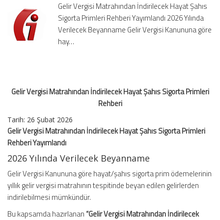
Gelir Vergisi Matrahından İndirilecek Hayat Şahıs
Sigorta
Sigorta Primleri Rehberi Yayımlandı 2026 Yılında
Primleri
Verilecek Beyanname Gelir Vergisi Kanununa göre
Rehberi
için
hay…
Gelir Vergisi Matrahından İndirilecek Hayat Şahıs Sigorta Primleri
Rehberi
Tarih:
26 Şubat 2026
Gelir Vergisi Matrahından İndirilecek Hayat Şahıs Sigorta Primleri
Rehberi Yayımlandı
2026 Yılında Verilecek
Beyanname
Gelir Vergisi Kanununa göre hayat/şahıs sigorta prim ödemelerinin
yıllık gelir vergisi matrahının tespitinde beyan edilen gelirlerden
indirilebilmesi mümkündür.
Bu kapsamda hazırlanan
“Gelir Vergisi Matrahından İndirilecek