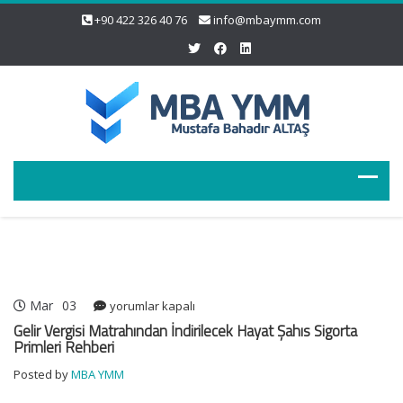
+90 422 326 40 76
info@mbaymm.com
Mar
03
Gelir
yorumlar kapalı
Vergisi
Gelir Vergisi Matrahından İndirilecek Hayat Şahıs Sigorta
Matrahından
Primleri Rehberi
İndirilecek
Posted by
MBA YMM
Hayat
Şahıs