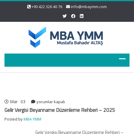
+90 422 326 40 76
info@mbaymm.com
Mar
03
Gelir
yorumlar kapalı
Vergisi
Gelir Vergisi Beyanname Düzenleme Rehberi – 2025
Beyanname
Posted by
MBA YMM
Düzenleme
Rehberi
Gelir Vergisi Beyanname Düzenleme Rehberi –
–