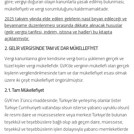
göre; vergiyi doğuran olayın kanunlarla yasak edilmiş bulunması,
mükellefiyeti ve vergi sorumluluğunu kaldırmamaktadır.
2025 takvim yılında elde edilen gelirlerin nasıl beyan edileceği ve
beyanname düzenlenmesi sırasında dikkate alınacak hususlar
(gelir vergisi tarifesi, indirim, istisna ve hadler) bu kitapta
açıklanmıştır.
2. GELİR VERGİSİNDE TAM VE DAR MÜKELLEFİYET
Vergi kanunlarına göre kendisine vergi borcu yüklenen gerçek ve
tüzel kişiler vergi mükellefidir. GVK’de verginin mükellefi olan gerçek
kişilerin vergilendirilmesinde tam ve dar mükellefiyet esası olmak
üzere iki çeşit mükellefiyet öngörülmüştür.
2.1. Tam Mükellefiyet
GVK’nın 3’üncü maddesinde; Türkiye’de yerleşmiş olanlar (ister
Türkiye Cumhuriyeti vatandaşı olsun isterse yabancı uyruklu olsun)
ile resmi daire ve müesseselere veya merkezi Türkiye’de bulunan
teşekkül ve teşebbüslere bağlı olup adı geçen daire, müessese,
teşekkül ve teşebbüslerin işleri dolayısıyla yabancı memleketlerde