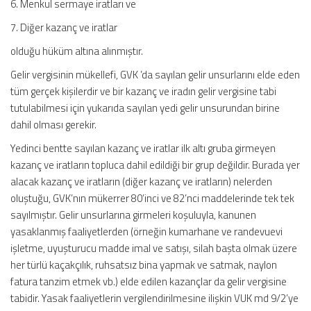
6. Menkul sermaye iratları ve
7. Diğer kazanç ve iratlar
olduğu hüküm altına alınmıştır.
Gelir vergisinin mükellefi, GVK ’da sayılan gelir unsurlarını elde eden
tüm gerçek kişilerdir ve bir kazanç ve iradın gelir vergisine tabi
tutulabilmesi için yukarıda sayılan yedi gelir unsurundan birine
dahil olması gerekir.
Yedinci bentte sayılan kazanç ve iratlar ilk altı gruba girmeyen
kazanç ve iratların topluca dahil edildiği bir grup değildir. Burada yer
alacak kazanç ve iratların (diğer kazanç ve iratların) nelerden
oluştuğu, GVK’nın mükerrer 80’inci ve 82’nci maddelerinde tek tek
sayılmıştır. Gelir unsurlarına girmeleri koşuluyla, kanunen
yasaklanmış faaliyetlerden (örneğin kumarhane ve randevuevi
işletme, uyuşturucu madde imal ve satışı, silah başta olmak üzere
her türlü kaçakçılık, ruhsatsız bina yapmak ve satmak, naylon
fatura tanzim etmek vb.) elde edilen kazançlar da gelir vergisine
tabidir. Yasak faaliyetlerin vergilendirilmesine ilişkin VUK md 9/2’ye