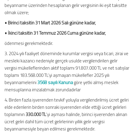
beyanname üzerinden hesaplanan gelir vergisinin iki eşit taksitte
olmak üzere;
• Birinci taksitin 31 Mart 2026 Salı gününe kadar,
• İkinci taksitin 31 Temmuz 2026 Cuma gününe kadar,
ödenmesi gerekmektedir.
3. 2024 yılı faaliyet döneminde kurumlar vergisi veya ticari, zirai ve
mesleki kazancı nedeniyle gerçek usulde vergilendirilen gelir
vergisi mükelleflerinden aktif toplamı 91.807.000 TL ve net satışlar
toplamı 183.568.000 TL’yi aşmayan mükellefler 2025 yılı
beyannamelerini
3568 sayılı Kanuna
göre yetki almış meslek
mensuplarına imzalatmak zorundadırlar
4. Birden fazla işverenden tevkif yoluyla vergilendirilmiş ücret geliri
elde edenlerin birden sonraki işverenden elde ettiği ücret gelirleri
toplamının
330.000
TL
’yi aşması halinde, birinci işverenden alınan
ücret geliri dahil tüm ücret gelirlerinin yıllık gelir vergisi
beyannamesiyle beyan edilmesi gerekmektedir.