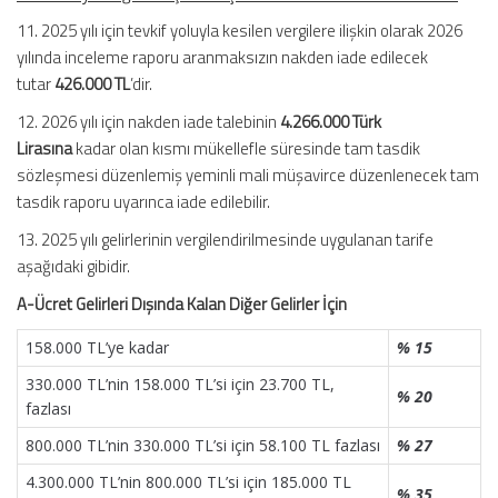
11. 2025 yılı için tevkif yoluyla kesilen vergilere ilişkin olarak 2026
yılında inceleme raporu aranmaksızın nakden iade edilecek
tutar
426.000 TL
’dir.
12. 2026 yılı için nakden iade talebinin
4.266.000 Türk
Lirasına
kadar olan kısmı mükellefle süresinde tam tasdik
sözleşmesi düzenlemiş yeminli mali müşavirce düzenlenecek tam
tasdik raporu uyarınca iade edilebilir.
13. 2025 yılı gelirlerinin vergilendirilmesinde uygulanan tarife
aşağıdaki gibidir.
A-Ücret Gelirleri Dışında Kalan Diğer Gelirler İçin
158.000 TL’ye kadar
% 15
330.000 TL’nin 158.000 TL’si için 23.700 TL,
% 20
fazlası
800.000 TL’nin 330.000 TL’si için 58.100 TL fazlası
% 27
4.300.000 TL’nin 800.000 TL’si için 185.000 TL
% 35