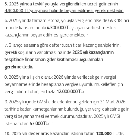
5. 2025 yılında tevkif yoluyla vergilendirilen ücret gelirlerinin
4.300.000 TL’yi aşması halinde beyan edilmesi gerekmektedir.
6. 2025 yılında tamamı stopaj yoluyla vergilendirilse de GVK 18 inci
madde kapsamındaki
4.300.000 TL
’yi aşan serbest meslek
kazançlarının beyan edilmesi gerekmektedir.
7. Bilanço esasına göre defter tutan ticari kazanç sahiplerinin,
gerekli koşulların var olması halinde
2025 yılı kazançlarının
tespitinde finansman gider kısıtlaması uygulamaları
gerekmektedir.
8. 2025 yılına ilişkin olarak 2026 yılında verilecek gelir vergisi
beyannamelerinde hesaplanan vergiye uyumlu mükellefler için
vergi indirim tutarı, en fazla
12.000.000 TL
’dir.
9. 2025 yılı içinde GMSİ elde edenler bu gelirleri için 31 Mart 2026
tarihine kadar ikametgahlarının bulunduğu yer vergi dairesine gelir
vergisi beyannamesi vermek durumundadırlar. 2025 yılı GMSİ
istisna tutarı
47.000 TL
’dir.
10. 2025 yılı değer artış kazançları istisna tutarı
120.000
TL’dir.