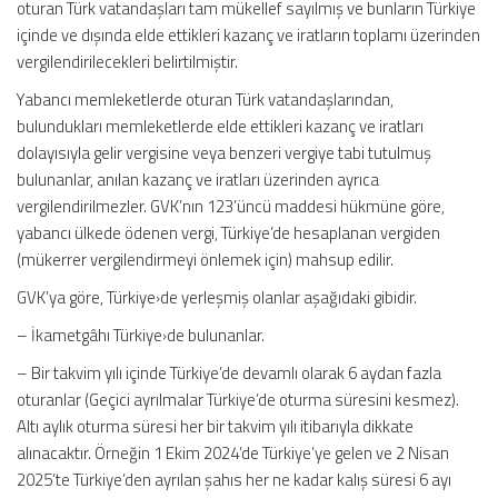
oturan Türk vatandaşları tam mükellef sayılmış ve bunların Türkiye
içinde ve dışında elde ettikleri kazanç ve iratların toplamı üzerinden
vergilendirilecekleri belirtilmiştir.
Yabancı memleketlerde oturan Türk vatandaşlarından,
bulundukları memleketlerde elde ettikleri kazanç ve iratları
dolayısıyla gelir vergisine veya benzeri vergiye tabi tutulmuş
bulunanlar, anılan kazanç ve iratları üzerinden ayrıca
vergilendirilmezler. GVK’nın 123’üncü maddesi hükmüne göre,
yabancı ülkede ödenen vergi, Türkiye’de hesaplanan vergiden
(mükerrer vergilendirmeyi önlemek için) mahsup edilir.
GVK’ya göre, Türkiye›de yerleşmiş olanlar aşağıdaki gibidir.
– İkametgâhı Türkiye›de bulunanlar.
– Bir takvim yılı içinde Türkiye’de devamlı olarak 6 aydan fazla
oturanlar (Geçici ayrılmalar Türkiye’de oturma süresini kesmez).
Altı aylık oturma süresi her bir takvim yılı itibarıyla dikkate
alınacaktır. Örneğin 1 Ekim 2024’de Türkiye’ye gelen ve 2 Nisan
2025’te Türkiye’den ayrılan şahıs her ne kadar kalış süresi 6 ayı