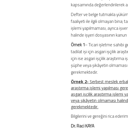
kapsamında değerlendirilerek as
Defter ve belge tutmakla yükümlü
faaliyeti ile ilgili olmayan bina; 
işlemi yapılmaması, ayrıca işv
halinde işyeri dosyasının kanun
Örnek 1
– Ticari işletme sahibi g
tadilat işi için asgari işçilik ar
için ise asgari işçilik araştır
şüphe veya şikâyetin olmaması 
gerekmektedir.
Örnek 2-
Serbest meslek erbabı 
araştırma işlemi yapılması gerek
asgari işçilik araştırma işlem
veya şikâyetin olmaması halind
gerekmektedir.
Bilgilerini ve gereğini rica ederim
Dr. Raci KAYA