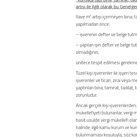
artışı ile ilgili olarak bu Gene
İlave m² artışı içermeyen bina; t
yapılmadan önce;
– işverenin defter ve belge tut
– yapılan işin defter ve belge tut
olmadığının,
ünitece tespit edilmesi gerekme
Tüzel kişi işverenler ile işyeri t
işverenler ve ticari, zirai veya m
yaptırılan bina, tamirat, tadilat,
zorunludur.
Ancak gerçek kişi işverenlerden;
mükellefiyeti bulunanlar, vergi 
basit usulde vergi mükellefi olan
halinde; ilgili kamu kurum ve ku
bulunmaması koşuluyla, söz konusu