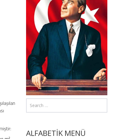
ılaşılan
ası
iştir:
ALFABETİK MENÜ
ave m²