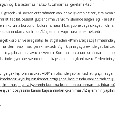
gari işçilik araştırmasına tabi tutulmaması gerekmektedir.
 gerçek kişi işverenler tarafından yapılan ve işverenin ticari, zirai veya
tamirat, tadilat, tesisat, güçlendirme ve yıkım işlerinde asgari işçilik araşt
erenin Kuruma borcunun bulunmaması, ihbar, şüphe veya şikâyetin olma
 kapsamından çıkarılması/İZ işleminin yapılması gerekmektedir.
erçek kişi olan ve araç satışı ile iştigal eden RK’nın araç satış firmasında 
aştırma işlemi yapılması gerekmektedir. Aynı kişinin yayla evinde yapılan tadi
ma işlemi yapılmaması, ayrıca işverenin Kuruma borcunun bulunmaması, ihb
halinde işyeri dosyasının kanun kapsamından çıkarılması/İZ işleminin 
gerçek kişi olan avukat ADK’nın ofisinde yapılan tadilat işi için asgari i
mektedir. Aynı kişinin ikamet ettiği şahsi konutunda yapılan tadilat işi 
i yapılmaması, ayrıca işverenin Kuruma borcunun bulunmaması, ihbar, ş
e işyeri dosyasının kanun kapsamından çıkarılması/İZ işleminin yapılm
.