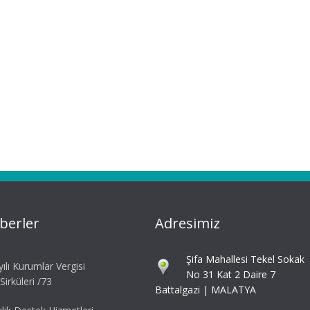
berler
Adresimiz
Şifa Mahallesi Tekel Sokak
ılı Kurumlar Vergisi
No 31 Kat 2 Daire 7
irküleri /73
Battalgazi | MALATYA