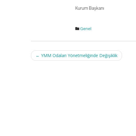
Kurum Başkanı
Genel
Post
←
YMM Odaları Yönetmeliğinde Değişiklik
navigation