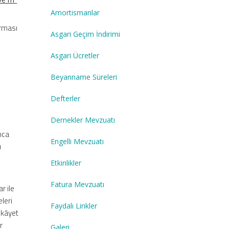
Amortismanlar
ırması
Asgari Geçim İndirimi
Asgari Ücretler
Beyanname Süreleri
Defterler
Dernekler Mevzuatı
ınca
Engelli Mevzuatı
ı
Etkinlikler
Fatura Mevzuatı
r ile
eleri
Faydalı Linkler
ikâyet
r
Galeri