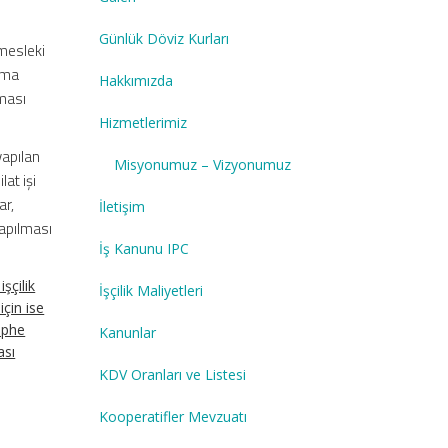
Günlük Döviz Kurları
 mesleki
ırma
Hakkımızda
ması
Hizmetlerimiz
yapılan
Misyonumuz – Vizyonumuz
lat işi
ar,
İletişim
yapılması
İş Kanunu IPC
şçilik
İşçilik Maliyetleri
için ise
üphe
Kanunlar
ası
KDV Oranları ve Listesi
Kooperatifler Mevzuatı