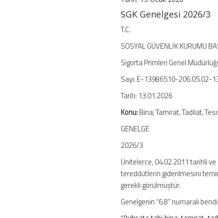
SGK Genelgesi 2026/3
T.C.
SOSYAL GÜVENLİK KURUMU BA
Sigorta Primleri Genel Müdürlüğ
Sayı: E-13986510-206.05.02-
Tarih: 13.01.2026
Konu:
Bina; Tamirat, Tadilat, Tes
GENELGE
2026/3
Ünitelerce, 04.02.2011 tarihli ve
tereddütlerin giderilmesini tem
gerekli görülmüştür.
Genelgenin “6.8” numaralı bendi
“Ruhsata tabi bina; tamirat, tadi