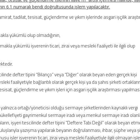
lgenin 6.1 numaralı bendi doğrultusunda işlem yapılacaktır.
amirat, tadilat, tesisat, güçlendirme ve yıkım işlerinde asgari işçilik araşt
makla yükümlü olup olmadığının,
makla yükümlü işverenin ticari, zirai veya mesleki faaliyeti ile ilgili olup
ktedir.
escilinde defter tipini “Bilanço” veya “Diğer” olarak beyan eden gerçek kişi
esleki faaliyetiyle bağlantılı olarak gerçek kişi ya da şahıs şirketi ortaklar
 tesisat, güçlendirme ve yıkım işleri için asgari işçilik araştırması yapılmas
 yalnızca ortağı/yöneticisi olduğu sermaye şirketlerinden kaynaklı vergi
mükellefiyeti gayrimenkul sermaye iradı veya menkul sermaye iradı olanla
ların, işyeri tescilinde defter tipini “Deftere Tabi Değil” olarak beyan etm
ruluşlarıyla yazışma yapılarak beyanın doğrulanması, ihbar, şüphe veya ş
 işler işverenin ticari, zirai veya mesleki faaliyetiyle ilgili olmayan işle