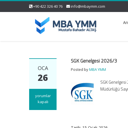
+90 422 326 40 76
info@mbaymm.com
An
SGK Genelgesi 2026/3
OCA
Posted by
MBA YMM
26
SGK Genelgesi 
Müdürlüğü Sayı
SGK
yorumlar
Genelgesi
kapalı
2026/3
için
Tarih:
15 Ocak 2026