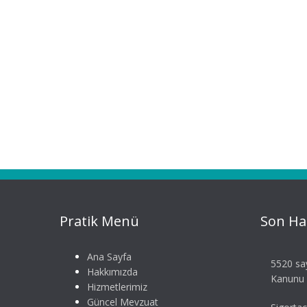
Pratik Menü
Son Ha
Ana Sayfa
5520 say
Hakkımızda
Kanunu S
Hizmetlerimiz
Güncel Mevzuat