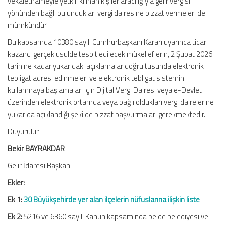
vekâletnameyle yetkili kılınan kişiler aracılığıyla gelir vergisi
yönünden bağlı bulundukları vergi dairesine bizzat vermeleri de
mümkündür.
Bu kapsamda 10380 sayılı Cumhurbaşkanı Kararı uyarınca ticari
kazancı gerçek usulde tespit edilecek mükelleflerin, 2 Şubat 2026
tarihine kadar yukarıdaki açıklamalar doğrultusunda elektronik
tebligat adresi edinmeleri ve elektronik tebligat sistemini
kullanmaya başlamaları için Dijital Vergi Dairesi veya e-Devlet
üzerinden elektronik ortamda veya bağlı oldukları vergi dairelerine
yukarıda açıklandığı şekilde bizzat başvurmaları gerekmektedir.
Duyurulur.
Bekir BAYRAKDAR
Gelir İdaresi Başkanı
Ekler:
Ek 1:
30 Büyükşehirde yer alan ilçelerin nüfuslarına ilişkin liste
Ek 2:
5216 ve 6360 sayılı Kanun kapsamında belde belediyesi ve