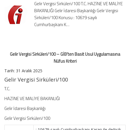
Gelir Vergisi Sirküleri/100 T.C. HAZİNE VE MALİYE
Usul
BAKANLIĞI Gelir İdaresi Başkanlığı Gelir Vergisi
Uygulamasına
Sirküleri/100 Konusu : 10679 sayılı
Nüfus
Kriteri
Cumhurbaşkanı K…
için
Gelir Vergisi Sirküleri/100 – GİB’ten Basit Usul Uygulamasına
Nüfus Kriteri
Tarih:
31 Aralık 2025
Gelir Vergisi Sirküleri/100
T.C.
HAZİNE VE MALİYE BAKANLIĞI
Gelir İdaresi Başkanlığı
Gelir Vergisi Sirküleri/100
: 10679 sayılı Cumhurbaşkanı Kararı ile değişik