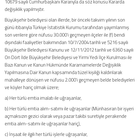
10679 sayılı Cumhurbaşkanı Kararıyla da söz konusu Kararda
değişiklik yapılmıştır.
Büyükşehir belediyesi olan illerde, bir önceki takvim yılının son
günü itibarıyla Türkiye İstatistik Kurumu tarafından yayımlanmış
son verilere göre nüfusu 30.000’i geçmeyen ilçeler ile (f) bendi
dışındaki faaliyetler bakımından 10/7/2004 tarihli ve 5216 sayılı
Büyükşehir Belediyesi Kanunu ve 12/11/2012 tarihli ve 6360 sayılı
On Dört İlde Büyükşehir Belediyesi ve Yirmi Yedi İlçe Kurulması ile
Bazı Kanun ve Kanun Hükmünde Kararnamelerde Değişiklik
Yapılmasına Dair Kanun kapsamında tüzel kişiliği kaldırılarak
mahalleye dönüşen ve nüfusu 2.000’i geçmeyen belde belediyeleri
ve köyler hariç olmak üzere;
a) Her türlü emtia imalatı ile uğraşanlar,
b) Her türlü emtia alım-satımı ile uğraşanlar (Münhasıran bir işyeri
açmaksızın gezici olarak veya pazar takibi suretiyle perakende
emtia alım-satımı ile uğraşanlar hariç),
c) İnşaat ile ilgili her türlü işlerle uğraşanlar,