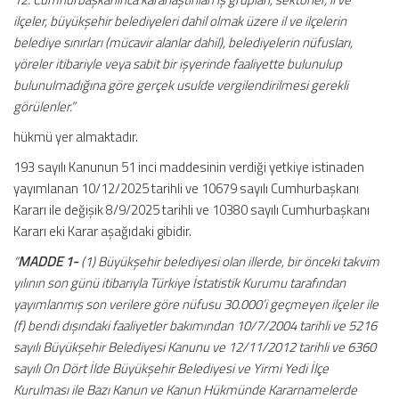
ilçeler, büyükşehir belediyeleri dahil olmak üzere il ve ilçelerin
belediye sınırları (mücavir alanlar dahil), belediyelerin nüfusları,
yöreler itibariyle veya sabit bir işyerinde faaliyette bulunulup
bulunulmadığına göre gerçek usulde vergilendirilmesi gerekli
görülenler.”
hükmü yer almaktadır.
193 sayılı Kanunun 51 inci maddesinin verdiği yetkiye istinaden
yayımlanan 10/12/2025 tarihli ve 10679 sayılı Cumhurbaşkanı
Kararı ile değişik 8/9/2025 tarihli ve 10380 sayılı Cumhurbaşkanı
Kararı eki Karar aşağıdaki gibidir.
“
MADDE 1-
(1) Büyükşehir belediyesi olan illerde, bir önceki takvim
yılının son günü itibarıyla Türkiye İstatistik Kurumu tarafından
yayımlanmış son verilere göre nüfusu 30.000’i geçmeyen ilçeler ile
(f) bendi dışındaki faaliyetler bakımından 10/7/2004 tarihli ve 5216
sayılı Büyükşehir Belediyesi Kanunu ve 12/11/2012 tarihli ve 6360
sayılı On Dört İlde Büyükşehir Belediyesi ve Yirmi Yedi İlçe
Kurulması ile Bazı Kanun ve Kanun Hükmünde Kararnamelerde