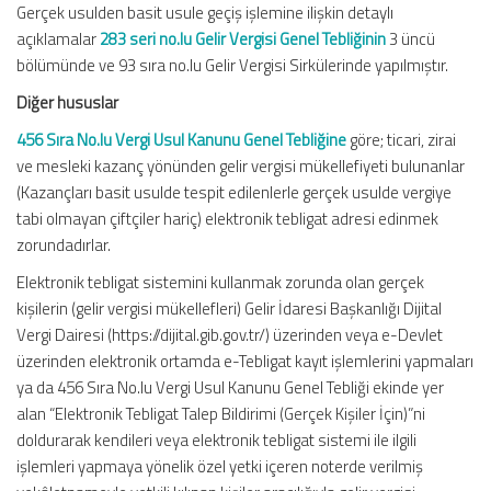
Gerçek usulden basit usule geçiş işlemine ilişkin detaylı
açıklamalar
283 seri no.lu Gelir Vergisi Genel Tebliğinin
3 üncü
bölümünde ve 93 sıra no.lu Gelir Vergisi Sirkülerinde yapılmıştır.
Diğer hususlar
456 Sıra No.lu Vergi Usul Kanunu Genel Tebliğine
göre; ticari, zirai
ve mesleki kazanç yönünden gelir vergisi mükellefiyeti bulunanlar
(Kazançları basit usulde tespit edilenlerle gerçek usulde vergiye
tabi olmayan çiftçiler hariç) elektronik tebligat adresi edinmek
zorundadırlar.
Elektronik tebligat sistemini kullanmak zorunda olan gerçek
kişilerin (gelir vergisi mükellefleri) Gelir İdaresi Başkanlığı Dijital
Vergi Dairesi (https://dijital.gib.gov.tr/) üzerinden veya e-Devlet
üzerinden elektronik ortamda e-Tebligat kayıt işlemlerini yapmaları
ya da 456 Sıra No.lu Vergi Usul Kanunu Genel Tebliği ekinde yer
alan “Elektronik Tebligat Talep Bildirimi (Gerçek Kişiler İçin)”ni
doldurarak kendileri veya elektronik tebligat sistemi ile ilgili
işlemleri yapmaya yönelik özel yetki içeren noterde verilmiş