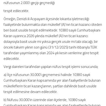
nüfusunun 2.000’i geçip geçmediği
tespit edilecektir.
Örneğin, Denizli ili Acıpayam ilçesinde lokanta işletmeciliği
faaliyetinde bulunmakta olan mükellef (A)’nın ticari kazancı öteden
beri basit usulde tespit edilmektedir. 10380 sayılı Cumhurbaşkanı
Kararı uyarınca 2026 yılında mükellef (A)’nın ticari kazancı
dolayısıyla basit usule mi yoksa gerçek usule mi tabi olacağı, bir
önceki takvim yılının son günü (31/12/2025) tarihi itibarıyla TÜİK
tarafından yayımlanmış olan 2024 yılı kesin verilerine göre tespit
edilecektir.
Vergi daireleri tarafından yapılan nüfus tespit işlemi sonucunda;
a) İlçe nüfusunun 30.000’i geçmemesi halinde 10380 sayılı
Cumhurbaşkanı Kararı kapsamında yer alan faaliyetlerde bulunan
mükelleflerin ticari kazançlarının, şartları dahilinde basit usulde
tespit edilmesine devam edilecektir.
b) Nüfusu 30.000’in üzerinde olan ilçelerde, 10380 sayılı
Cumhurbaşkanı Kararı kapsamında yer alan faaliyetlerde bulunan