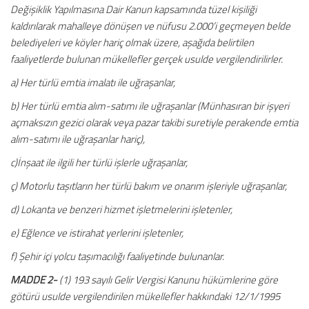
Değişiklik Yapılmasına Dair Kanun kapsamında tüzel kişiliği
kaldırılarak mahalleye dönüşen ve nüfusu 2.000’i geçmeyen belde
belediyeleri ve köyler hariç olmak üzere, aşağıda belirtilen
faaliyetlerde bulunan mükellefler gerçek usulde vergilendirilirler.
a) Her türlü emtia imalatı ile uğraşanlar,
b) Her türlü emtia alım-satımı ile uğraşanlar (Münhasıran bir işyeri
açmaksızın gezici olarak veya pazar takibi suretiyle perakende emtia
alım-satımı ile uğraşanlar hariç),
c)İnşaat ile ilgili her türlü işlerle uğraşanlar,
ç) Motorlu taşıtların her türlü bakım ve onarım işleriyle uğraşanlar,
d) Lokanta ve benzeri hizmet işletmelerini işletenler,
e) Eğlence ve istirahat yerlerini işletenler,
f) Şehir içi yolcu taşımacılığı faaliyetinde bulunanlar.
MADDE 2-
(1) 193 sayılı Gelir Vergisi Kanunu hükümlerine göre
götürü usulde vergilendirilen mükellefler hakkındaki 12/1/1995