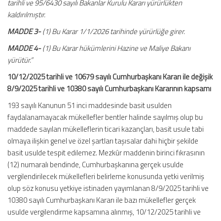
tarihli ve 95/6430 sayılı Bakanlar Kurulu Kararı yürürlükten
kaldırılmıştır.
MADDE 3-
(1) Bu Karar 1/1/2026 tarihinde yürürlüğe girer.
MADDE 4-
(1) Bu Karar hükümlerini Hazine ve Maliye Bakanı
yürütür.”
10/12/2025 tarihli ve 10679 sayılı Cumhurbaşkanı Kararı ile değişik
8/9/2025 tarihli ve 10380 sayılı Cumhurbaşkanı Kararının kapsamı
193 sayılı Kanunun 51 inci maddesinde basit usulden
faydalanamayacak mükellefler bentler halinde sayılmış olup bu
maddede sayılan mükelleflerin ticari kazançları, basit usule tabi
olmaya ilişkin genel ve özel şartları taşısalar dahi hiçbir şekilde
basit usulde tespit edilemez. Mezkûr maddenin birinci fıkrasının
(12) numaralı bendinde, Cumhurbaşkanına gerçek usulde
vergilendirilecek mükellefleri belirleme konusunda yetki verilmiş
olup söz konusu yetkiye istinaden yayımlanan 8/9/2025 tarihli ve
10380 sayılı Cumhurbaşkanı Kararı ile bazı mükellefler gerçek
usulde vergilendirme kapsamına alınmış, 10/12/2025 tarihli ve