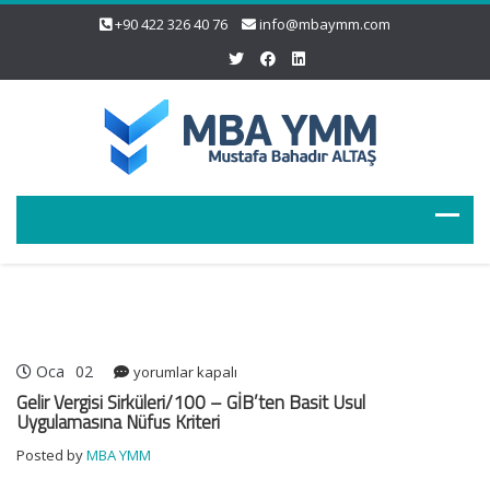
+90 422 326 40 76
info@mbaymm.com
Oca
02
Gelir
yorumlar kapalı
Vergisi
Gelir Vergisi Sirküleri/100 – GİB’ten Basit Usul
Sirküleri/100
Uygulamasına Nüfus Kriteri
–
Posted by
MBA YMM
GİB’ten
Basit