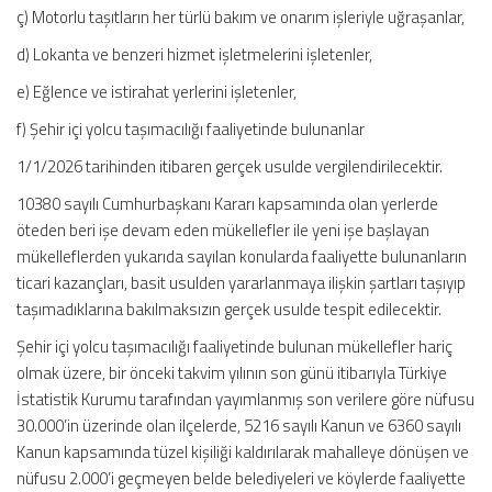
ç) Motorlu taşıtların her türlü bakım ve onarım işleriyle uğraşanlar,
d) Lokanta ve benzeri hizmet işletmelerini işletenler,
e) Eğlence ve istirahat yerlerini işletenler,
f) Şehir içi yolcu taşımacılığı faaliyetinde bulunanlar
1/1/2026 tarihinden itibaren gerçek usulde vergilendirilecektir.
10380 sayılı Cumhurbaşkanı Kararı kapsamında olan yerlerde
öteden beri işe devam eden mükellefler ile yeni işe başlayan
mükelleflerden yukarıda sayılan konularda faaliyette bulunanların
ticari kazançları, basit usulden yararlanmaya ilişkin şartları taşıyıp
taşımadıklarına bakılmaksızın gerçek usulde tespit edilecektir.
Şehir içi yolcu taşımacılığı faaliyetinde bulunan mükellefler hariç
olmak üzere, bir önceki takvim yılının son günü itibarıyla Türkiye
İstatistik Kurumu tarafından yayımlanmış son verilere göre nüfusu
30.000’in üzerinde olan ilçelerde, 5216 sayılı Kanun ve 6360 sayılı
Kanun kapsamında tüzel kişiliği kaldırılarak mahalleye dönüşen ve
nüfusu 2.000’i geçmeyen belde belediyeleri ve köylerde faaliyette