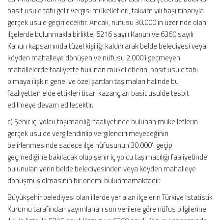
basit usule tabi gelir vergisi mükellefleri, takvim yılı başı itibarıyla
gerçek usule geçirilecektir. Ancak, nüfusu 30.000’in üzerinde olan
ilçelerde bulunmakla birlikte, 5216 sayılı Kanun ve 6360 sayılı
Kanun kapsamında tüzel kişiliği kaldırılarak belde belediyesi veya
köyden mahalleye dönüşen ve nüfusu 2.000’i geçmeyen
mahallelerde faaliyette bulunan mükelleflerin, basit usule tabi
olmaya ilişkin genel ve özel şartları taşımaları halinde bu
faaliyetten elde ettikleri ticari kazançları basit usulde tespit
edilmeye devam edilecektir.
c) Şehir içi yolcu taşımacılığı faaliyetinde bulunan mükelleflerin
gerçek usulde vergilendirilip vergilendirilmeyeceğinin
belirlenmesinde sadece ilçe nüfusunun 30.000’i geçip
geçmediğine bakılacak olup şehir iç yolcu taşımacılığı faaliyetinde
bulunulan yerin belde belediyesinden veya köyden mahalleye
dönüşmüş olmasının bir önemi bulunmamaktadır.
Büyükşehir belediyesi olan illerde yer alan ilçelerin Türkiye İstatistik
Kurumu tarafından yayımlanan son verilere göre nüfus bilgilerine