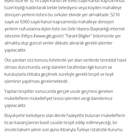
ilişkin liste ile 5216 sayılı Kanun ve 6360 sayılı Kanun kapsamında
tüzel kişiliği kaldırılarak belde belediyesi veya köyden mahalleye
dönüşen yerlerin listesi bu sirküler ekinde yer almaktadır. 5216
sayılı ve 6360 sayılı Kanun kapsamında mahalleye dönüşen
yerlerin nüfuslarına ilişkin liste ise Gelir İdaresi Başkanlığı internet
sitesinin (https://www.gib.gov.tr) “Yararlı Bilgiler” bölümünde yer
almakta olup güncel veriler dikkate alınarak gerekli işlemler
yapılacaktır.
Öte yandan söz konusu listelerde yer alan verilerde tereddüt hasıl
olması durumunda, vergi daireleri tarafından ilgili kurum ve
kuruluşlarla irtibata geçilmek suretiyle gerekli tespit ve teyit
işleminin yapılması gerekmektedir.
Yapılan tespitler sonucunda gerçek usule geçmesi gereken
mükelleflerin mükellefiyet tesisi işlemleri vergi dairelerince
yapılacaktır.
Büyükşehir belediyesi olan illerde faaliyette bulunan mükelleflerin
ticari kazançlarının basit usulde tespit edilip edilmeyeceği, bir
önceki takvim yılının son günü itibarıyla Türkiye İstatistik Kurumu