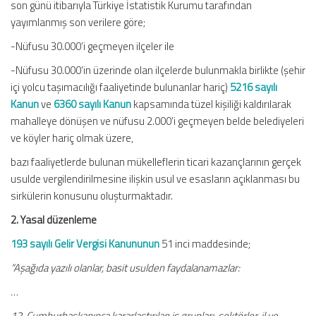
son günü itibarıyla Türkiye İstatistik Kurumu tarafından
yayımlanmış son verilere göre;
-Nüfusu 30.000’i geçmeyen ilçeler ile
-Nüfusu 30.000’in üzerinde olan ilçelerde bulunmakla birlikte (şehir
içi yolcu taşımacılığı faaliyetinde bulunanlar hariç)
5216 sayılı
Kanun
ve
6360 sayılı Kanun
kapsamında tüzel kişiliği kaldırılarak
mahalleye dönüşen ve nüfusu 2.000’i geçmeyen belde belediyeleri
ve köyler hariç olmak üzere,
bazı faaliyetlerde bulunan mükelleflerin ticari kazançlarının gerçek
usulde vergilendirilmesine ilişkin usul ve esasların açıklanması bu
sirkülerin konusunu oluşturmaktadır.
2. Yasal düzenleme
193 sayılı Gelir Vergisi Kanununun
51 inci maddesinde;
“Aşağıda yazılı olanlar, basit usulden faydalanamazlar:
…
12. Cumhurbaşkanınca kararlaştırılan iş grupları, sektörler, il ve