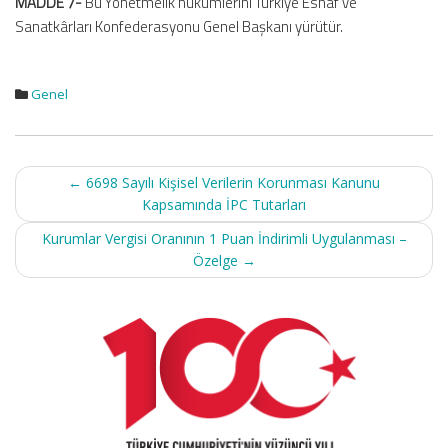
MADDE 7-
Bu Yönetmelik hükümlerini Türkiye Esnaf ve
Sanatkârları Konfederasyonu Genel Başkanı yürütür.
Genel
Post
←
6698 Sayılı Kişisel Verilerin Korunması Kanunu
navigation
Kapsamında İPC Tutarları
Kurumlar Vergisi Oranının 1 Puan İndirimli Uygulanması –
Özelge
→