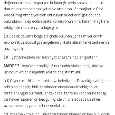
değerlendirmesini yaparken bulunduğu yerin sosyo-ekonomik
durumunu, mevcut maliyetler ve ortalama kâr marjları ile Orta
Vadeli Programda yer alan enflasyon hedeflerini göz önünde
bulundurur. Talep edilen tarife, komisyonun nihai kararının ilgililere
tebliğinden itibaren yürürlüğe girer.
(7) Odalar, çalışma bölgeleri içinde bulunan yerleşim yerlerinin
ekonomik ve sosyal göstergelerini dikkate alarak farklı tarifeler de
hazırlayabilir.
(8) Fiyat tarifesinde yer alan fiyatlar azami hadleri gösterir.”
MADDE 3-
Aynı Yönetmeliğin 6 ncı maddesinin birinci, ikinci ve
üçüncü fıkraları aşağıdaki şekilde değiştirilmiştir.
“(1) O yerin mülki idare amiri veya belediyeler, Bakanlığın görüşüne
tabi olanlar hariç, birlik tarafından onaylanarak tebliğ edilen
tarifeleri uygun bulmadıkları takdirde, tarifenin kendilerine tebliğ
tarihinden itibaren on beş gün içinde 7 nci maddede belirtilen
uzlaşma komisyonuna itiraz edebilirler.
(2) Uzlaşma komisyonu, itiraz tarihinden itibaren on beş gün içinde