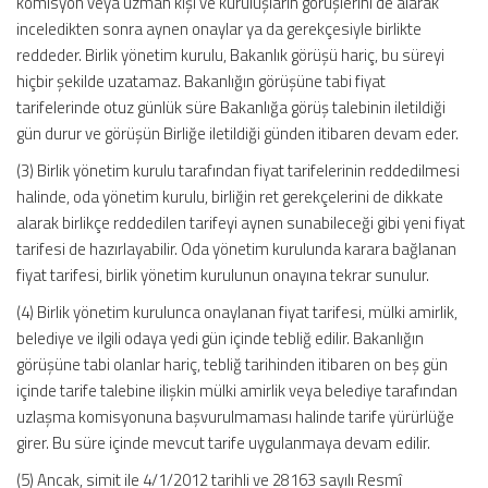
komisyon veya uzman kişi ve kuruluşların görüşlerini de alarak
inceledikten sonra aynen onaylar ya da gerekçesiyle birlikte
reddeder. Birlik yönetim kurulu, Bakanlık görüşü hariç, bu süreyi
hiçbir şekilde uzatamaz. Bakanlığın görüşüne tabi fiyat
tarifelerinde otuz günlük süre Bakanlığa görüş talebinin iletildiği
gün durur ve görüşün Birliğe iletildiği günden itibaren devam eder.
(3) Birlik yönetim kurulu tarafından fiyat tarifelerinin reddedilmesi
halinde, oda yönetim kurulu, birliğin ret gerekçelerini de dikkate
alarak birlikçe reddedilen tarifeyi aynen sunabileceği gibi yeni fiyat
tarifesi de hazırlayabilir. Oda yönetim kurulunda karara bağlanan
fiyat tarifesi, birlik yönetim kurulunun onayına tekrar sunulur.
(4) Birlik yönetim kurulunca onaylanan fiyat tarifesi, mülki amirlik,
belediye ve ilgili odaya yedi gün içinde tebliğ edilir. Bakanlığın
görüşüne tabi olanlar hariç, tebliğ tarihinden itibaren on beş gün
içinde tarife talebine ilişkin mülki amirlik veya belediye tarafından
uzlaşma komisyonuna başvurulmaması halinde tarife yürürlüğe
girer. Bu süre içinde mevcut tarife uygulanmaya devam edilir.
(5) Ancak, simit ile 4/1/2012 tarihli ve 28163 sayılı Resmî