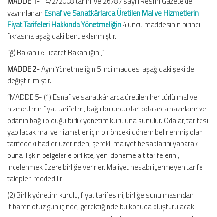
MADDE 1-
14/2/2008 tarihli ve 26787 sayılı Resmî Gazete’de
yayımlanan
Esnaf ve Sanatkârlarca Üretilen Mal ve Hizmetlerin
Fiyat Tarifeleri Hakkında Yönetmeliğin
4 üncü maddesinin birinci
fıkrasına aşağıdaki bent eklenmiştir.
“ğ) Bakanlık: Ticaret Bakanlığını,”
MADDE 2-
Aynı Yönetmeliğin 5 inci maddesi aşağıdaki şekilde
değiştirilmiştir.
“MADDE 5- (1) Esnaf ve sanatkârlarca üretilen her türlü mal ve
hizmetlerin fiyat tarifeleri, bağlı bulundukları odalarca hazırlanır ve
odanın bağlı olduğu birlik yönetim kuruluna sunulur. Odalar, tarifesi
yapılacak mal ve hizmetler için bir önceki dönem belirlenmiş olan
tarifedeki hadler üzerinden, gerekli maliyet hesaplarını yaparak
buna ilişkin belgelerle birlikte, yeni döneme ait tarifelerini,
incelenmek üzere birliğe verirler. Maliyet hesabı içermeyen tarife
talepleri reddedilir.
(2) Birlik yönetim kurulu, fiyat tarifesini, birliğe sunulmasından
itibaren otuz gün içinde, gerektiğinde bu konuda oluşturulacak