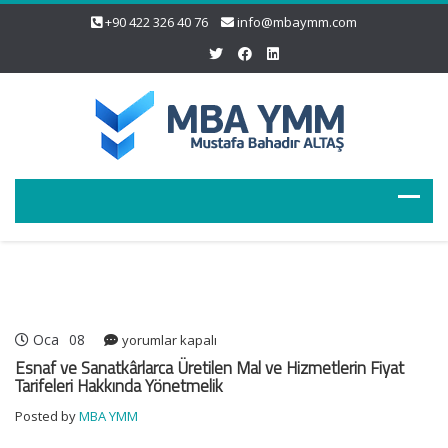
+90 422 326 40 76
info@mbaymm.com
Oca
08
Esnaf
yorumlar kapalı
ve
Esnaf ve Sanatkârlarca Üretilen Mal ve Hizmetlerin Fiyat
Sanatkârlarca
Tarifeleri Hakkında Yönetmelik
Üretilen
Posted by
MBA YMM
Mal
ve