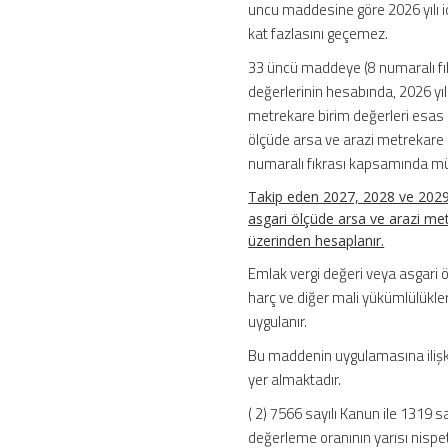
uncu maddesine göre 2026 yılı içi
kat fazlasını geçemez.
33 üncü maddeye (8 numaralı fıkr
değerlerinin hesabında, 2026 yıl
metrekare birim değerleri esas al
ölçüde arsa ve arazi metrekare b
numaralı fıkrası kapsamında mü
Takip eden 2027, 2028 ve 2029 
asgari ölçüde arsa ve arazi metr
üzerinden hesaplanır.
Emlak vergi değeri veya asgari 
harç ve diğer mali yükümlülükle
uygulanır.
Bu maddenin uygulamasına ilişkin
yer almaktadır.
( 2) 7566 sayılı Kanun ile 1319 
değerleme oranının yarısı nispet