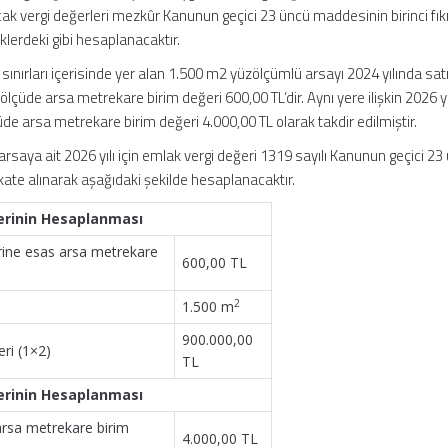
cak vergi değerleri mezkûr Kanunun geçici 23 üncü maddesinin birinci fık
lerdeki gibi hesaplanacaktır.
 sınırları içerisinde yer alan 1.500 m2 yüzölçümlü arsayı 2024 yılında sat
 ölçüde arsa metrekare birim değeri 600,00 TL’dir. Aynı yere ilişkin 2026 yıl
e arsa metrekare birim değeri 4.000,00 TL olarak takdir edilmiştir.
arsaya ait 2026 yılı için emlak vergi değeri 1319 sayılı Kanunun geçici 23
kkate alınarak aşağıdaki şekilde hesaplanacaktır.
ğerinin Hesaplanması
erine esas arsa metrekare
600,00 TL
2
1.500 m
900.000,00
eri (1×2)
TL
ğerinin Hesaplanması
n arsa metrekare birim
4.000,00 TL