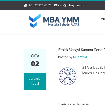
+90 422 326 40 76
info@mbaymm.com
An
Emlak Vergisi Kanunu Genel Te
OCA
Posted by
MBA YMM
02
31 Aralık 2025 
İdaresi Başkan
Emlak
yorumlar
Vergisi
kapalı
Kanunu
Genel
Tebliği
(Seri
Tarih:
31 Aralık 2025