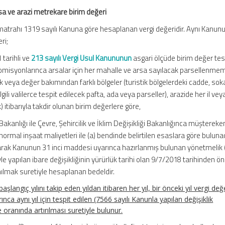
sa ve arazi metrekare birim değeri
atrahı 1319 sayılı Kanuna göre hesaplanan vergi değeridir. Aynı Kanun
ri;
 tarihli ve
213 sayılı Vergi Usul Kanununun
asgari ölçüde birim değer tes
 komisyonlarınca arsalar için her mahalle ve arsa sayılacak parsellenme
k veya değer bakımından farklı bölgeler (turistik bölgelerdeki cadde, so
gili valilerce tespit edilecek pafta, ada veya parseller), arazide her il veya 
k) itibarıyla takdir olunan birim değerlere göre,
 Bakanlığı ile Çevre, Şehircilik ve İklim Değişikliği Bakanlığınca müştereke
normal inşaat maliyetleri ile (a) bendinde belirtilen esaslara göre bulun
narak Kanunun 31 inci maddesi uyarınca hazırlanmış bulunan yönetmelik
e yapılan ibare değişikliğinin yürürlük tarihi olan 9/7/2018 tarihinden ö
ılmak suretiyle hesaplanan bedeldir.
aşlangıç yılını takip eden yıldan itibaren her yıl, bir önceki yıl vergi değ
nca aynı yıl için tespit edilen (7566 sayılı Kanunla yapılan değişiklik
ranında artırılması suretiyle bulunur.