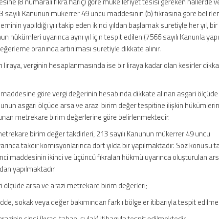
ne (8 numaralı fıkra hariç) göre mükellefiyet tesisi gereken hallerde v
 sayılı Kanunun mükerrer 49 uncu maddesinin (b) fıkrasına göre belirle
leminin yapıldığı yılı takip eden ikinci yıldan başlamak suretiyle her yıl, bi
anun hükümleri uyarınca aynı yıl için tespit edilen (7566 sayılı Kanunla yap
eğerleme oranında artırılması suretiyle dikkate alınır.
n liraya, verginin hesaplanmasında ise bir liraya kadar olan kesirler dikk
 maddesine göre vergi değerinin hesabında dikkate alınan asgari ölçüde
anunun asgari ölçüde arsa ve arazi birim değer tespitine ilişkin hükümleri
lunan metrekare birim değerlerine göre belirlenmektedir.
metrekare birim değer takdirleri, 213 sayılı Kanunun mükerrer 49 uncu
rınca takdir komisyonlarınca dört yılda bir yapılmaktadır. Söz konusu t
 nci maddesinin ikinci ve üçüncü fıkraları hükmü uyarınca oluşturulan ar
ndan yapılmaktadır.
i ölçüde arsa ve arazi metrekare birim değerleri;
adde, sokak veya değer bakımından farklı bölgeler itibarıyla tespit edilme
 arazinin cinsi (kıraç, taban, sulak) itibarıyla tespit edilmektedir.