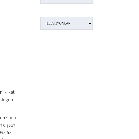
 iki kat
i değeri
ında sona
in dıştan
092,42