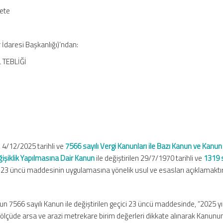
zete
 İdaresi Başkanlığı)’ndan:
 TEBLİĞİ
 4/12/2025 tarihli ve
7566 sayılı Vergi Kanunları ile Bazı Kanun ve Kanun
iklik Yapılmasına Dair Kanun
ile değiştirilen 29/7/1970 tarihli ve
1319 s
 23 üncü maddesinin uygulamasına yönelik usul ve esasları açıklamaktır
n 7566 sayılı Kanun ile değiştirilen geçici 23 üncü maddesinde, “2025 yı
ari ölçüde arsa ve arazi metrekare birim değerleri dikkate alınarak Kanunu