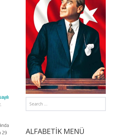
ayılı
.
lında
ALFABETİK MENÜ
n 29