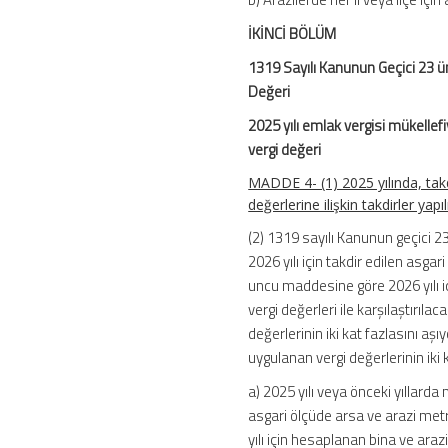
İKİNCİ BÖLÜM
1319 Sayılı Kanunun Geçici 23 ü
Değeri
2025 yılı emlak vergisi mükelle
vergi değeri
MADDE 4- (1) 2025 yılında, takd
değerlerine ilişkin takdirler yapıl
(2) 1319 sayılı Kanunun geçici 2
2026 yılı için takdir edilen asg
uncu maddesine göre 2026 yılı iç
vergi değerleri ile karşılaştırılac
değerlerinin iki kat fazlasını aşı
uygulanan vergi değerlerinin iki 
a) 2025 yılı veya önceki yıllarda 
asgari ölçüde arsa ve arazi me
yılı için hesaplanan bina ve arazi