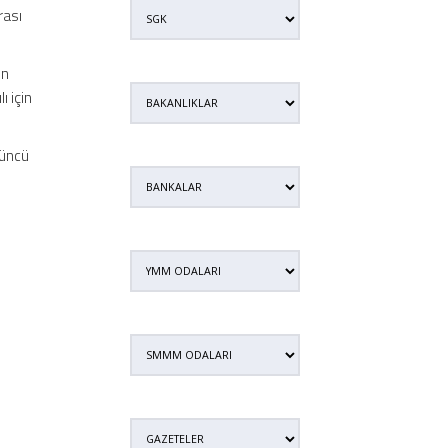
rası
ın
ı için
 üncü