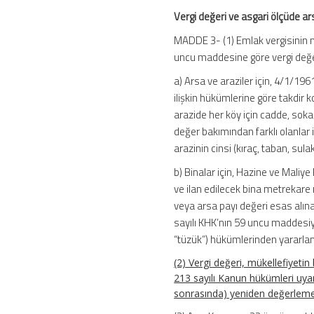
Vergi değeri ve asgari ölçüde ar
MADDE 3- (1) Emlak vergisinin m
uncu maddesine göre vergi değe
a) Arsa ve araziler için, 4/1/1961
ilişkin hükümlerine göre takdir
arazide her köy için cadde, soka
değer bakımından farklı olanlar il
arazinin cinsi (kıraç, taban, sula
b) Binalar için, Hazine ve Maliye
ve ilan edilecek bina metrekare 
veya arsa payı değeri esas alı
sayılı KHK’nın 59 uncu maddesiyl
“tüzük”) hükümlerinden yararlan
(2) Vergi değeri, mükellefiyetin b
213 sayılı Kanun hükümleri uyarı
sonrasında) yeniden değerleme o