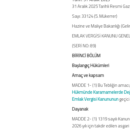
No:
31 Aralık 2025 Tarihli Resmi Ga
89)
Sayı: 33124 (5. Mükerrer)
için
Hazine ve Maliye Bakanlığı (Gelir
EMLAK VERGİSİ KANUNU GENEL
(SERİ NO: 89)
BİRİNCİ BÖLÜM
Başlangıç Hükümleri
Amaç ve kapsam
MADDE 1- (1) Bu Tebliğin amacı,
Hükmünde Kararnamelerde Değiş
Emlak Vergisi Kanununun
geçici
Dayanak
MADDE 2- (1) 1319 sayılı Kanunu
2026 yılı için takdir edilen asg