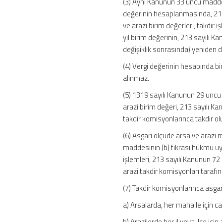
(3) Aynı Kanunun 33 üncü maddesi
değerinin hesaplanmasında, 213
ve arazi birim değerleri, takdir iş
yıl birim değerinin, 213 sayılı K
değişiklik sonrasında) yeniden d
(4) Vergi değerinin hesabında bi
alınmaz.
(5) 1319 sayılı Kanunun 29 uncu
arazi birim değeri, 213 sayılı K
takdir komisyonlarınca takdir o
(6) Asgari ölçüde arsa ve arazi 
maddesinin (b) fıkrası hükmü uya
işlemleri, 213 sayılı Kanunun 72
arazi takdir komisyonları tarafı
(7) Takdir komisyonlarınca asgar
a) Arsalarda, her mahalle için c
b) Arazilerde her il veya ilçe için