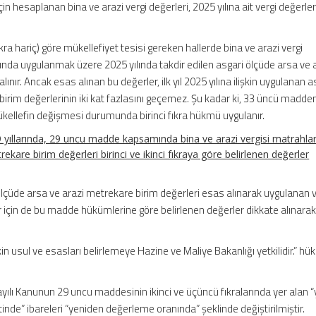
n hesaplanan bina ve arazi vergi değerleri, 2025 yılına ait vergi değerleri
a hariç) göre mükellefiyet tesisi gereken hallerde bina ve arazi vergi
ında uygulanmak üzere 2025 yılında takdir edilen asgari ölçüde arsa ve 
ınır. Ancak esas alınan bu değerler, ilk yıl 2025 yılına ilişkin uygulanan a
irim değerlerinin iki kat fazlasını geçemez. Şu kadar ki, 33 üncü madden
kellefin değişmesi durumunda birinci fıkra hükmü uygulanır.
yıllarında, 29 uncu madde kapsamında bina ve arazi vergisi matrahları
ekare birim değerleri birinci ve ikinci fıkraya göre belirlenen değerler
ölçüde arsa ve arazi metrekare birim değerleri esas alınarak uygulanan v
r için de bu madde hükümlerine göre belirlenen değerler dikkate alınara
 usul ve esasları belirlemeye Hazine ve Maliye Bakanlığı yetkilidir.” hü
sayılı Kanunun 29 uncu maddesinin ikinci ve üçüncü fıkralarında yer alan 
inde” ibareleri “yeniden değerleme oranında” şeklinde değiştirilmiştir.