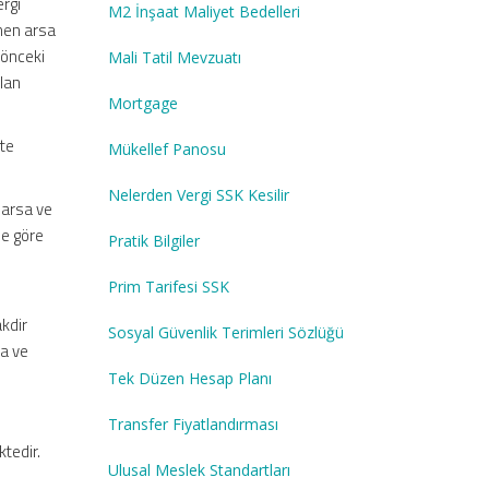
ergi
M2 İnşaat Maliyet Bedelleri
nen arsa
r önceki
Mali Tatil Mevzuatı
ılan
Mortgage
ate
Mükellef Panosu
Nelerden Vergi SSK Kesilir
 arsa ve
ne göre
Pratik Bilgiler
Prim Tarifesi SSK
akdir
Sosyal Güvenlik Terimleri Sözlüğü
sa ve
Tek Düzen Hesap Planı
Transfer Fiyatlandırması
ktedir.
Ulusal Meslek Standartları