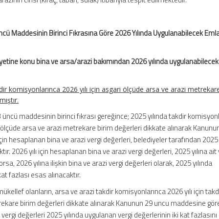
ncü Maddesinin Birinci Fıkrasına Göre 2026 Yılında Uygulanabilecek Emla
fiyetine konu bina ve arsa/arazi bakımından 2026 yılında uygulanabilece
ir komisyonlarınca 2026 yılı için asgari ölçüde arsa ve arazi metrekar
mıştır.
3 üncü maddesinin birinci fıkrası gereğince; 2025 yılında takdir komisyon
ari ölçüde arsa ve arazi metrekare birim değerleri dikkate alınarak Kanunu
in hesaplanan bina ve arazi vergi değerleri, belediyeler tarafından 2025 y
aktır. 2026 yılı için hesaplanan bina ve arazi vergi değerleri, 2025 yılına ait
yorsa, 2026 yılına ilişkin bina ve arazi vergi değerleri olarak, 2025 yılında
kat fazlası esas alınacaktır.
mükellef olanların, arsa ve arazi takdir komisyonlarınca 2026 yılı için takd
trekare birim değerleri dikkate alınarak Kanunun 29 uncu maddesine gö
 vergi değerleri 2025 yılında uygulanan vergi değerlerinin iki kat fazlasını