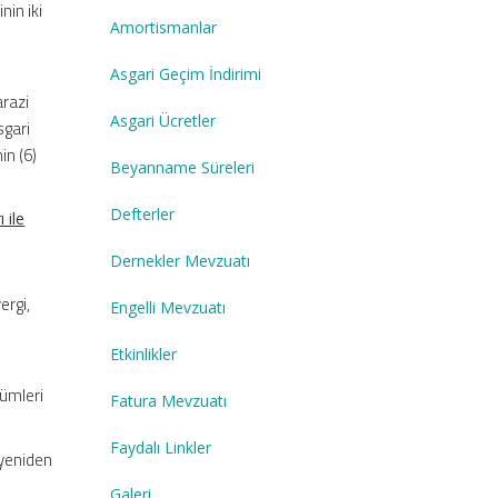
nin iki
Amortismanlar
Asgari Geçim İndirimi
arazi
Asgari Ücretler
sgari
in (6)
Beyanname Süreleri
Defterler
 ile
Dernekler Mevzuatı
ergi,
Engelli Mevzuatı
k
Etkinlikler
kümleri
Fatura Mevzuatı
Faydalı Linkler
“yeniden
Galeri