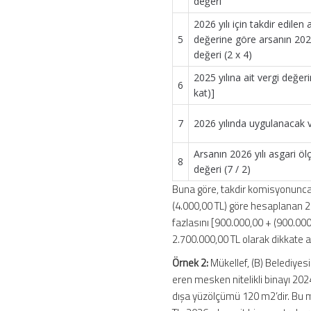
değeri
2026 yılı için takdir edile
5
değerine göre arsanın 2026
değeri (2 x 4)
2025 yılına ait vergi değeri
6
kat)]
7
2026 yılında uygulanacak v
Arsanın 2026 yılı asgari ö
8
değeri (7 / 2)
Buna göre, takdir komisyonunca 
(4.000,00 TL) göre hesaplanan 202
fazlasını [900.000,00 + (900.000,
2.700.000,00 TL olarak dikkate al
Örnek 2:
Mükellef, (B) Belediyesi
eren mesken nitelikli binayı 2024
dışa yüzölçümü 120 m2’dir. Bu m