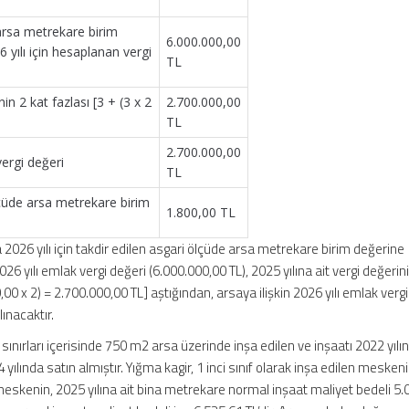
n arsa metrekare birim
6.000.000,00
 yılı için hesaplanan vergi
TL
nin 2 kat fazlası [3 + (3 x 2
2.700.000,00
TL
2.700.000,00
ergi değeri
TL
lçüde arsa metrekare birim
1.800,00 TL
2026 yılı için takdir edilen asgari ölçüde arsa metrekare birim değerine
6 yılı emlak vergi değeri (6.000.000,00 TL), 2025 yılına ait vergi değerinin
00 x 2) = 2.700.000,00 TL] aştığından, arsaya ilişkin 2026 yılı emlak verg
ınacaktır.
 sınırları içerisinde 750 m2 arsa üzerinde inşa edilen ve inşaatı 2022 yıl
 yılında satın almıştır. Yığma kagir, 1 inci sınıf olarak inşa edilen mesken
eskenin, 2025 yılına ait bina metrekare normal inşaat maliyet bedeli 5.