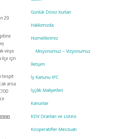
Günlük Döviz Kurları
un 29
Hakkımızda
pitine
Hizmetlerimiz
miş
kak veya
Misyonumuz – Vizyonumuz
ilçe için
İletişim
n tespit
İş Kanunu IPC
acak arsa
İşçilik Maliyetleri
 (700
nce
Kanunlar
KDV Oranları ve Listesi
erinin
Kooperatifler Mevzuatı