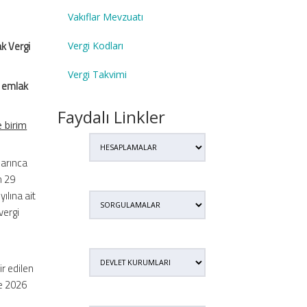
Vakıflar Mevzuatı
k Vergi
Vergi Kodları
Vergi Takvimi
k emlak
Faydalı Linkler
e birim
larınca
n 29
ılına ait
 vergi
ir edilen
re 2026