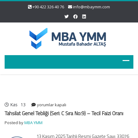
+90 422 326 40 76
info@mbaymm.com
Kas
13
Tahsilat
yorumlar kapalı
Genel
Tahsilat Genel Tebliği (Seri: C Sıra No:9) – Tecil Faizi Oranı
Tebliği
Posted by
MBA YMM
(Seri:
C
13 Kasım 2025 Tarihli Resmi Gazete Sayı: 33076
Sıra