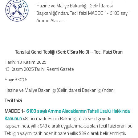
Hazine ve Maliye Bakanlığı (Gelir İdaresi
No:9)
–
Başkanlığı)’ndan: Tecil faizi MADDE 1- 6183 sayılı
Tecil
Amme Alaca…
Faizi
Oranı
için
Tahsilat Genel Tebliği (Seri: C Sıra No:9) – Tecil Faizi Oranı
Tarih: 13 Kasım 2025
13 Kasım 2025 Tarihli Resmi Gazete
Sayı: 33076
Hazine ve Maliye Bakanlığı (Gelir İdaresi Başkanlığı)’ndan:
Tecil faizi
MADDE 1-
6183 sayılı Amme Alacaklarının Tahsil Usulü Hakkında
Kanunun
48 inci maddesinin Bakanlığımıza verdiği yetki
kapsamında, yıllık %48 olarak uygulanmakta olan tecil faizi oranı bu
Tebliğin yayımı tarihinden itibaren yıllık %39 olarak belirlenmiştir.