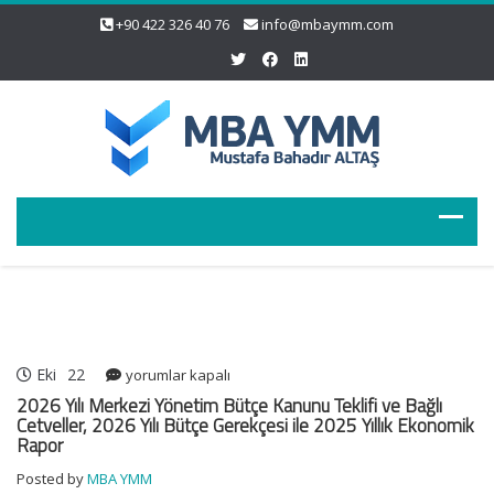
+90 422 326 40 76
info@mbaymm.com
Eki
22
2026
yorumlar kapalı
Yılı
2026 Yılı Merkezi Yönetim Bütçe Kanunu Teklifi ve Bağlı
Merkezi
Cetveller, 2026 Yılı Bütçe Gerekçesi ile 2025 Yıllık Ekonomik
Rapor
Yönetim
Bütçe
Posted by
MBA YMM
Kanunu