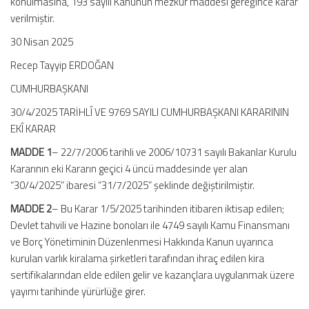
konulmasına, 193 sayılı Kanunun mezkûr maddesi gereğince karar
verilmiştir.
30 Nisan 2025
Recep Tayyip ERDOĞAN
CUMHURBAŞKANI
30/4/2025 TARİHLÎ VE 9769 SAYILI CUMHURBAŞKANI KARARININ
EKÎ KARAR
MADDE 1
– 22/7/2006 tarihli ve 2006/10731 sayılı Bakanlar Kurulu
Kararının eki Kararın geçici 4 üncü maddesinde yer alan
“30/4/2025” ibaresi “31/7/2025” şeklinde değiştirilmiştir.
MADDE 2
– Bu Karar 1/5/2025 tarihinden itibaren iktisap edilen;
Devlet tahvili ve Hazine bonoları ile 4749 sayılı Kamu Finansmanı
ve Borç Yönetiminin Düzenlenmesi Hakkında Kanun uyarınca
kurulan varlık kiralama şirketleri tarafından ihraç edilen kira
sertifikalarından elde edilen gelir ve kazançlara uygulanmak üzere
yayımı tarihinde yürürlüğe girer.