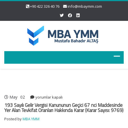
+90 422 326 40 76
info@mbaymm.com
May
02
193
yorumlar kapalı
Sayılı
193 Sayılı Gelir Vergisi Kanununun Geçici 67 nci Maddesinde
Gelir
Yer Alan Tevkifat Oranları Hakkında Karar (Karar Sayısı: 9769)
Vergisi
Posted by
MBA YMM
Kanununun
Geçici