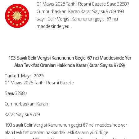
01 Mayıs 2025 Tarihli Resmi Gazete Sayı: 32887
67
Cumhurbaşkanı Kararı Karar Sayısı: 9769 193
nci
sayılı Gelir Vergisi Kanununun geçici 67 nci
Maddesinde
Yer
maddesinde yer…
Alan
Tevkifat
Oranları
Hakkında
193 Sayılı Gelir Vergisi Kanununun Geçici 67 nci Maddesinde Yer
Karar
(Karar
Alan Tevkifat Oranları Hakkında Karar (Karar Sayısı: 9769)
Sayısı:
Tarih: 1 Mayıs 2025
9769)
01 Mayıs 2025 Tarihli Resmi Gazete
için
Sayı: 32887
Cumhurbaşkanı Kararı
Karar Sayısı: 9769
193 sayılı Gelir Vergisi Kanununun geçici 67 nci maddesinde yer
alan tevkifat oranları hakkındaki ekli Kararın yürürlüğe