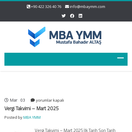
+90 422 326 40 76
info@mbaymm.com
Mar
03
Vergi
yorumlar kapalı
Takvimi
Vergi Takvimi – Mart 2025
–
Posted by
MBA YMM
Mart
2025
Vergi Takvimi – Mart 2025 İlk Tarih Son Tarih
için