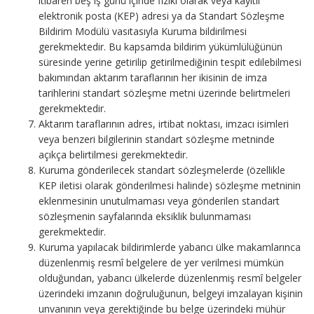
itibaren beş iş günü içinde fiziki olarak veya kayıtlı
elektronik posta (KEP) adresi ya da Standart Sözleşme
Bildirim Modülü vasıtasıyla Kuruma bildirilmesi
gerekmektedir. Bu kapsamda bildirim yükümlülüğünün
süresinde yerine getirilip getirilmediğinin tespit edilebilmesi
bakımından aktarım taraflarının her ikisinin de imza
tarihlerini standart sözleşme metni üzerinde belirtmeleri
gerekmektedir.
Aktarım taraflarının adres, irtibat noktası, imzacı isimleri
veya benzeri bilgilerinin standart sözleşme metninde
açıkça belirtilmesi gerekmektedir.
Kuruma gönderilecek standart sözleşmelerde (özellikle
KEP iletisi olarak gönderilmesi halinde) sözleşme metninin
eklenmesinin unutulmaması veya gönderilen standart
sözleşmenin sayfalarında eksiklik bulunmaması
gerekmektedir.
Kuruma yapılacak bildirimlerde yabancı ülke makamlarınca
düzenlenmiş resmî belgelere de yer verilmesi mümkün
olduğundan, yabancı ülkelerde düzenlenmiş resmî belgeler
üzerindeki imzanın doğruluğunun, belgeyi imzalayan kişinin
unvanının veya gerektiğinde bu belge üzerindeki mühür