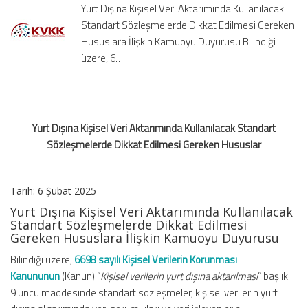
Yurt Dışına Kişisel Veri Aktarımında Kullanılacak
Standart
Standart Sözleşmelerde Dikkat Edilmesi Gereken
Sözleşmelerde
Hususlara İlişkin Kamuoyu Duyurusu Bilindiği
Dikkat
Edilmesi
üzere, 6…
Gereken
Hususlar
için
Yurt Dışına Kişisel Veri Aktarımında Kullanılacak Standart
Sözleşmelerde Dikkat Edilmesi Gereken Hususlar
Tarih: 6 Şubat 2025
Yurt Dışına Kişisel Veri Aktarımında Kullanılacak
Standart Sözleşmelerde Dikkat Edilmesi
Gereken Hususlara İlişkin Kamuoyu Duyurusu
Bilindiği üzere,
6698 sayılı Kişisel Verilerin Korunması
Kanununun
(Kanun) “
Kişisel verilerin yurt dışına aktarılması
” başlıklı
9 uncu maddesinde standart sözleşmeler, kişisel verilerin yurt