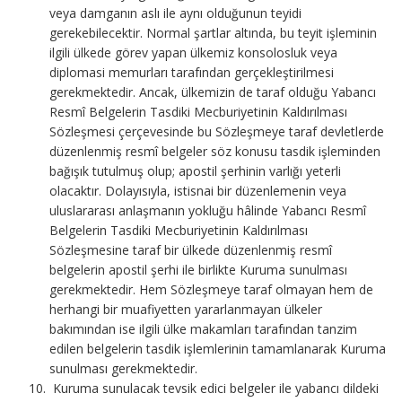
veya damganın aslı ile aynı olduğunun teyidi
gerekebilecektir. Normal şartlar altında, bu teyit işleminin
ilgili ülkede görev yapan ülkemiz konsolosluk veya
diplomasi memurları tarafından gerçekleştirilmesi
gerekmektedir. Ancak, ülkemizin de taraf olduğu Yabancı
Resmî Belgelerin Tasdiki Mecburiyetinin Kaldırılması
Sözleşmesi çerçevesinde bu Sözleşmeye taraf devletlerde
düzenlenmiş resmî belgeler söz konusu tasdik işleminden
bağışık tutulmuş olup; apostil şerhinin varlığı yeterli
olacaktır. Dolayısıyla, istisnai bir düzenlemenin veya
uluslararası anlaşmanın yokluğu hâlinde Yabancı Resmî
Belgelerin Tasdiki Mecburiyetinin Kaldırılması
Sözleşmesine taraf bir ülkede düzenlenmiş resmî
belgelerin apostil şerhi ile birlikte Kuruma sunulması
gerekmektedir. Hem Sözleşmeye taraf olmayan hem de
herhangi bir muafiyetten yararlanmayan ülkeler
bakımından ise ilgili ülke makamları tarafından tanzim
edilen belgelerin tasdik işlemlerinin tamamlanarak Kuruma
sunulması gerekmektedir.
Kuruma sunulacak tevsik edici belgeler ile yabancı dildeki