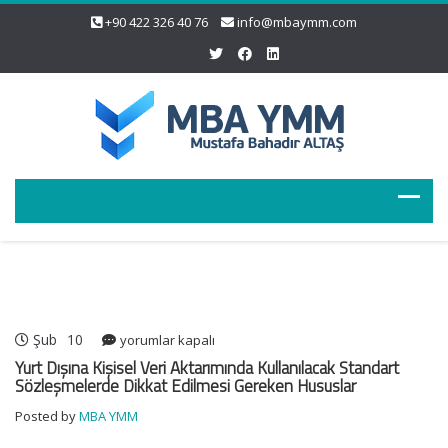
+90 422 326 40 76
info@mbaymm.com
Şub
10
Yurt
yorumlar kapalı
Dışına
Yurt Dışına Kişisel Veri Aktarımında Kullanılacak Standart
Kişisel
Sözleşmelerde Dikkat Edilmesi Gereken Hususlar
Veri
Posted by
MBA YMM
Aktarımında
Kullanılacak