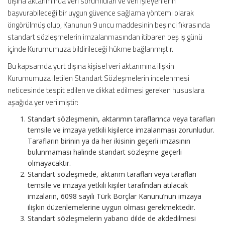
dışına aktarımında veri sorumluları ve veri işleyenlerin
başvurabileceği bir uygun güvence sağlama yöntemi olarak
öngörülmüş olup, Kanunun 9 uncu maddesinin beşinci fıkrasında
standart sözleşmelerin imzalanmasından itibaren beş iş günü
içinde Kurumumuza bildirileceği hükme bağlanmıştır.
Bu kapsamda yurt dışına kişisel veri aktarımına ilişkin
Kurumumuza iletilen Standart Sözleşmelerin incelenmesi
neticesinde tespit edilen ve dikkat edilmesi gereken hususlara
aşağıda yer verilmiştir:
Standart sözleşmenin, aktarımın taraflarınca veya tarafları
temsile ve imzaya yetkili kişilerce imzalanması zorunludur.
Tarafların birinin ya da her ikisinin geçerli imzasının
bulunmaması halinde standart sözleşme geçerli
olmayacaktır.
Standart sözleşmede, aktarım tarafları veya tarafları
temsile ve imzaya yetkili kişiler tarafından atılacak
imzaların, 6098 sayılı Türk Borçlar Kanunu’nun imzaya
ilişkin düzenlemelerine uygun olması gerekmektedir.
Standart sözleşmelerin yabancı dilde de akdedilmesi