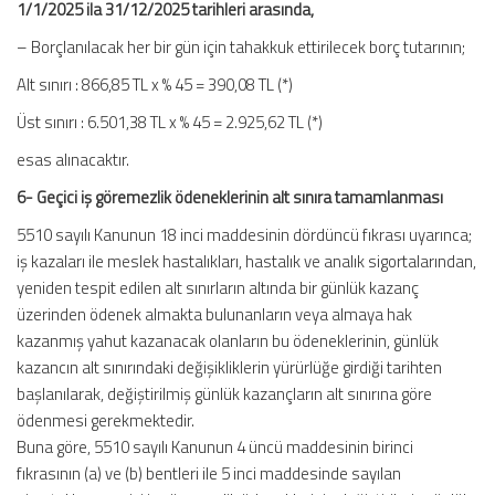
1/1/2025 ila 31/12/2025 tarihleri arasında,
– Borçlanılacak her bir gün için tahakkuk ettirilecek borç tutarının;
Alt sınırı : 866,85 TL x % 45 = 390,08 TL (*)
Üst sınırı : 6.501,38 TL x % 45 = 2.925,62 TL (*)
esas alınacaktır.
6- Geçici iş göremezlik ödeneklerinin alt sınıra tamamlanması
5510 sayılı Kanunun 18 inci maddesinin dördüncü fıkrası uyarınca;
iş kazaları ile meslek hastalıkları, hastalık ve analık sigortalarından,
yeniden tespit edilen alt sınırların altında bir günlük kazanç
üzerinden ödenek almakta bulunanların veya almaya hak
kazanmış yahut kazanacak olanların bu ödeneklerinin, günlük
kazancın alt sınırındaki değişikliklerin yürürlüğe girdiği tarihten
başlanılarak, değiştirilmiş günlük kazançların alt sınırına göre
ödenmesi gerekmektedir.
Buna göre, 5510 sayılı Kanunun 4 üncü maddesinin birinci
fıkrasının (a) ve (b) bentleri ile 5 inci maddesinde sayılan