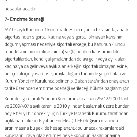
hesaplanacaktır.
7- Emzirme ödeneği
5510 sayılı Kanunun 16 ıncı maddesinin üçüncü fıkrasında, analık
sigortasından sigortalı kadına veya sigortalı olmayan karısının
doğum yapması nedeniyle sigortalı erkeğe, bu Kanunun 4 üncü
maddesinin birinci fıkrasının (a) ve (b) bentleri kapsamındaki
sigortalılardan, kendi çalışmalarından dolayı gelir veya aylık alan
kadına ya da gelir veya aylık alan erkeğin sigortalı olmayan eşine,
her çocuk için yaşaması şartıyla doğum tarihinde geçerli olan ve
Kurum Yönetim Kurulunca belirlenip, Bakan tarafından onaylanan
tarife üzerinden emzirme ödeneği verileceği hükme bağlanmıştır.
Konu ile ilgili olarak Yönetim Kurulumuzca alınan 25/12/2009 tarihli
ve 2009/407 sayılı karar ile 2010 yılından başlamak üzere bundan
böyle her yıl bir önceki yıl için Türkiye İstatistik Kurumu tarafından
açıklanan Tüketici Fiyatları Endeksi (TÜFE) değişim oranında
artırılmasına bu şekilde hesaplanarak bulunacak rakamlardaki
kuruşların liraya iblağ edilmesine ve konunun Bakan onayına