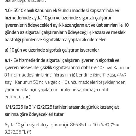
olarak uygulanacaktır.
1.6- 5510 sayılı Kanunun ek 9 uncu maddesi kapsamında ev
hizmetlerinde ayda 10 gün ve üzerinde sigortalı çalıştıran
işverenlerin ödeyecekleri aylık kazançların alt ve üst sınırları ile 10
günden az sigortalı çalıştıranların ödeyeceği iş kazası ve meslek
hastalığı primleri ve sigortalılarca yapılacak ödemeler
a) 10 gün ve üzerinde sigortalı çalıştıran işverenler
a.1- Ev hizmetlerinde sigortalı çalıştıran işverenin sigortalı ve
işveren hissesi ile işsizlik sigortası primi dahil
(5510 sayılı Kanunun
81 inci maddesinin birinci fıkrasının (ı) bendi ile ikinci fıkrası, 4447
sayılı Kanunun 50 nci ve geçici 10 uncu maddeleri teşviklerinden
yararlananlar için yapılan indirimler hesaplamaya dahil
edilmemiştir.)
1/1/2025 ila 31/12/2025 tarihleri arasında günlük kazanç alt
sınırına göre ödeyecekleri tutar
Ayda 10 gün sigortalı çalıştıran için 866,85 TL x 10 x % 37,75 =
3.272,36 TL (*)