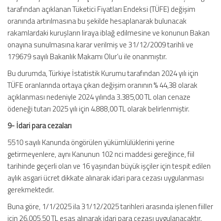
tarafından açıklanan Tüketici Fiyatları Endeksi (TÜFE) değişim
oranında artırılmasına bu şekilde hesaplanarak bulunacak
rakamlardaki kuruşların liraya iblağ edilmesine ve konunun Bakan
onayına sunulmasına karar verilmiş ve 31/12/2009 tarihli ve
179679 sayılı Bakanlık Makamı Olur’u ile onanmıştır.
Bu durumda, Türkiye İstatistik Kurumu tarafından 2024 yılı için
TÜFE oranlarında ortaya çıkan değişim oranının % 44,38 olarak
açıklanması nedeniyle 2024 yılında 3.385,00 TL olan cenaze
ödeneği tutarı 2025 yılı için 4.888,00 TL olarak belirlenmiştir.
9- İdari para cezaları
5510 sayılı Kanunda öngörülen yükümlülüklerini yerine
getirmeyenlere, aynı Kanunun 102 nci maddesi gereğince, fiil
tarihinde geçerli olan ve 16 yaşından büyük işçiler için tespit edilen
aylık asgari ücret dikkate alınarak idari para cezası uygulanması
gerekmektedir.
Buna göre, 1/1/2025 ila 31/12/2025 tarihleri arasında işlenen fiiller
için 26.005,50 TL esas alınarak idari para cezası uygulanacaktır.