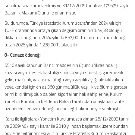
sunulmasına karar verilmiş ve 31/12/2009 tarihli ve 179679 sayılı
Bakanlık Makamı Olur’u ile onanmıştır.
Bu durumda, Türkiye İstatistik Kurumu tarafından 2024 yılı için
TÜFE oranlarında ortaya çıkan değişim oranının % 44,38 olduğu
dikkate alındığında, 2024 yılında 857,00 TL olan emzirme ödeneği
tutarı 2025 yılında 1.238,00 TL olacaktır.
8- Cenaze ödeneği
5510 sayılı Kanunun 37 nci maddesinin üçüncü fıkrasında, iş
kazası veya meslek hastalığı sonucu veya sürekli iş göremezlik
geliri, malûllük, vazife malûllüğü veya yaşlılık aylığı almakta iken
veya kendisi için en az 360 gün malûllük, yaşlılık ve ölüm sigortası
primi bildirilmiş olup da ölen sigortalının hak sahiplerine, Kurum
Yönetim Kurulunca belirlenip Bakan tarafından onaylanan tarife
üzerinden cenaze ödeneği ödeneceği hükmüne yer verilmiştir.
Konu ile ilgili olarak Yönetim Kurulumuzca alınan 25/12/2009 tarihli
ve 2009/407 sayılı karar ile 2010 yılından başlamak üzere bundan
böyle her yıl bir önceki yıl için Türkiye İstatistik Kurumu Başkanlığı