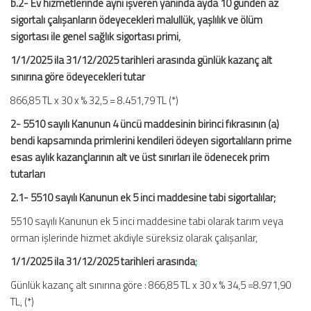
b.2- Ev hizmetlerinde aynı işveren yanında ayda 10 günden az
sigortalı çalışanların ödeyecekleri malullük, yaşlılık ve ölüm
sigortası ile genel sağlık sigortası primi,
1/1/2025 ila 31/12/2025 tarihleri arasında günlük kazanç alt
sınırına göre ödeyecekleri tutar
866,85 TL x 30 x % 32,5 = 8.451,79 TL (*)
2- 5510 sayılı Kanunun 4 üncü maddesinin birinci fıkrasının (a)
bendi kapsamında primlerini kendileri ödeyen sigortalıların prime
esas aylık kazançlarının alt ve üst sınırları ile ödenecek prim
tutarları
2.1- 5510 sayılı Kanunun ek 5 inci maddesine tabi sigortalılar;
5510 sayılı Kanunun ek 5 inci maddesine tabi olarak tarım veya
orman işlerinde hizmet akdiyle süreksiz olarak çalışanlar,
1/1/2025 ila 31/12/2025 tarihleri arasında
;
Günlük kazanç alt sınırına göre : 866,85 TL x 30 x % 34,5 =8.971,90
TL, (*)