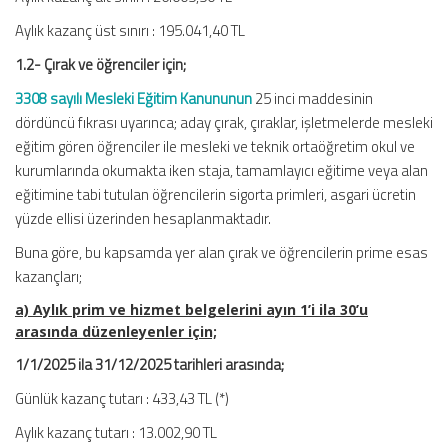
Aylık kazanç üst sınırı : 195.041,40 TL
1.2- Çırak ve öğrenciler için;
3308 sayılı Mesleki Eğitim Kanununun
25 inci maddesinin
dördüncü fıkrası uyarınca; aday çırak, çıraklar, işletmelerde mesleki
eğitim gören öğrenciler ile mesleki ve teknik ortaöğretim okul ve
kurumlarında okumakta iken staja, tamamlayıcı eğitime veya alan
eğitimine tabi tutulan öğrencilerin sigorta primleri, asgari ücretin
yüzde ellisi üzerinden hesaplanmaktadır.
Buna göre, bu kapsamda yer alan çırak ve öğrencilerin prime esas
kazançları;
a) Aylık prim ve hizmet belgelerini ayın 1’i ila 30’u
arasında düzenleyenler için;
1/1/2025 ila 31/12/2025 tarihleri arasında;
Günlük kazanç tutarı : 433,43 TL (*)
Aylık kazanç tutarı : 13.002,90 TL