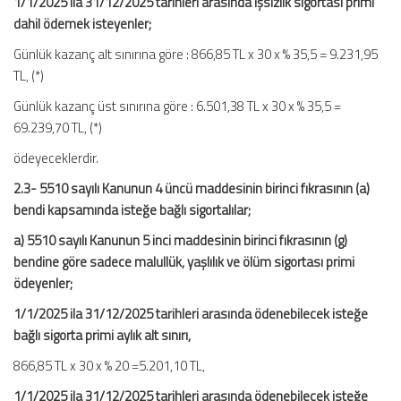
1/1/2025 ila 31/12/2025 tarihleri arasında işsizlik sigortası primi
dahil ödemek isteyenler;
Günlük kazanç alt sınırına göre : 866,85 TL x 30 x % 35,5 = 9.231,95
TL, (*)
Günlük kazanç üst sınırına göre : 6.501,38 TL x 30 x % 35,5 =
69.239,70 TL, (*)
ödeyeceklerdir.
2.3- 5510 sayılı Kanunun 4 üncü maddesinin birinci fıkrasının (a)
bendi kapsamında isteğe bağlı sigortalılar;
a) 5510 sayılı Kanunun 5 inci maddesinin birinci fıkrasının (g)
bendine göre sadece malullük, yaşlılık ve ölüm sigortası primi
ödeyenler;
1/1/2025 ila 31/12/2025 tarihleri arasında ödenebilecek isteğe
bağlı sigorta primi aylık alt sınırı,
866,85 TL x 30 x % 20 =5.201,10 TL,
1/1/2025 ila 31/12/2025 tarihleri arasında ödenebilecek isteğe