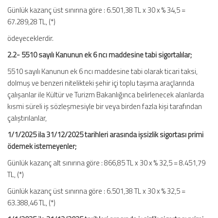
Günlük kazanç üst sınırına göre : 6.501,38 TL x 30 x % 34,5 =
67.289,28 TL, (*)
ödeyeceklerdir.
2.2- 5510 sayılı Kanunun ek 6 ncı maddesine tabi sigortalılar;
5510 sayılı Kanunun ek 6 ncı maddesine tabi olarak ticari taksi,
dolmuş ve benzeri nitelikteki şehir içi toplu taşıma araçlarında
çalışanlar ile Kültür ve Turizm Bakanlığınca belirlenecek alanlarda
kısmi süreli iş sözleşmesiyle bir veya birden fazla kişi tarafından
çalıştırılanlar,
1/1/2025 ila 31/12/2025 tarihleri arasında işsizlik sigortası primi
ödemek istemeyenler;
Günlük kazanç alt sınırına göre : 866,85 TL x 30 x % 32,5 = 8.451,79
TL, (*)
Günlük kazanç üst sınırına göre : 6.501,38 TL x 30 x % 32,5 =
63.388,46 TL, (*)