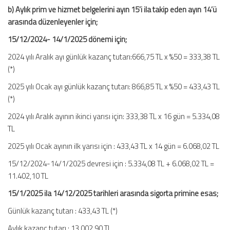
b) Aylık prim ve hizmet belgelerini ayın 15’i ila takip eden ayın 14’ü
arasında düzenleyenler için;
15/12/2024- 14/1/2025 dönemi için;
2024 yılı Aralık ayı günlük kazanç tutarı:666,75 TL x %50 = 333,38 TL
(*)
2025 yılı Ocak ayı günlük kazanç tutarı: 866,85 TL x %50 = 433,43 TL
(*)
2024 yılı Aralık ayının ikinci yarısı için: 333,38 TL x 16 gün = 5.334,08
TL
2025 yılı Ocak ayının ilk yarısı için : 433,43 TL x 14 gün = 6.068,02 TL
15/12/2024-14/1/2025 devresi için : 5.334,08 TL + 6.068,02 TL =
11.402,10 TL
15/1/2025 ila 14/12/2025 tarihleri arasında sigorta primine esas;
Günlük kazanç tutarı : 433,43 TL (*)
Aylık kazanç tutarı : 13.002,90 TL