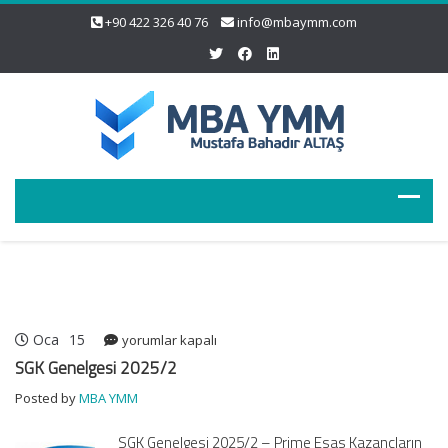
+90 422 326 40 76
info@mbaymm.com
Oca
15
SGK
yorumlar kapalı
Genelgesi
SGK Genelgesi 2025/2
2025/2
Posted by
MBA YMM
için
SGK Genelgesi 2025/2 – Prime Esas Kazançların