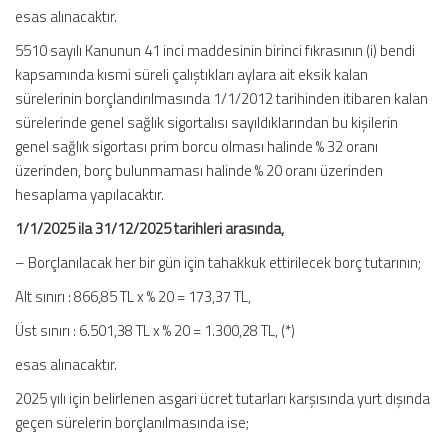
esas alınacaktır.
5510 sayılı Kanunun 41 inci maddesinin birinci fıkrasının (i) bendi
kapsamında kısmi süreli çalıştıkları aylara ait eksik kalan
sürelerinin borçlandırılmasında 1/1/2012 tarihinden itibaren kalan
sürelerinde genel sağlık sigortalısı sayıldıklarından bu kişilerin
genel sağlık sigortası prim borcu olması halinde % 32 oranı
üzerinden, borç bulunmaması halinde % 20 oranı üzerinden
hesaplama yapılacaktır.
1/1/2025 ila 31/12/2025 tarihleri arasında,
– Borçlanılacak her bir gün için tahakkuk ettirilecek borç tutarının;
Alt sınırı : 866,85 TL x % 20 = 173,37 TL,
Üst sınırı : 6.501,38 TL x % 20 = 1.300,28 TL, (*)
esas alınacaktır.
2025 yılı için belirlenen asgari ücret tutarları karşısında yurt dışında
geçen sürelerin borçlanılmasında ise;