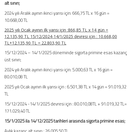
alt sınırı;
2024 yılı Aralık ayının ikinci yarısı için: 666,75 TL x 16 gün =
10.668,00 TL
2025 yılı Ocak ayının ilk yarısı için :866,85 TL x 14 gün =
12.135,90 TL 15/12/2024-14/1/2025 devresi için : 10.668,00
TL+12.135,90 TL = 22.803,90 TL
15/12/2024 – 14/1/2025 döneminde sigorta primine esas kazanç
üst sınırı;
2024 yılı Aralık ayının ikinci yarısı için: 5.000,63 TL x 16 gün =
80.010,08 TL
2025 yılı Ocak ayının ilk yarısı için : 6.501,38 TL x 14 gün = 91.019,32
TL
15/12/2024 -14/1/2025 devresi için : 80.010,08TL + 91.019,32 TL=
171.029,40 TL
15/1/2025 ila 14/12/2025 tarihleri arasında sigorta primine esas;
Aylık kazanç alt sınırı : 26.005,50 TL