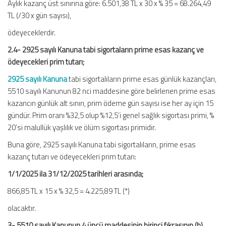
Aylık kazanç üst sınırına göre: 6.501,38 TL x 30 x % 35 = 68.264,49
TL (/30 x gün sayısı),
ödeyeceklerdir.
2.4- 2925 sayılı Kanuna tabi sigortaların prime esas kazanç ve
ödeyecekleri prim tutarı;
2925 sayılı Kanuna
tabi sigortalıların prime esas günlük kazançları,
5510 sayılı Kanunun 82 nci maddesine göre belirlenen prime esas
kazancın günlük alt sınırı, prim ödeme gün sayısı ise her ay için 15
gündür. Prim oranı %32,5 olup %12,5’i genel sağlık sigortası primi, %
20’si malullük yaşlılık ve ölüm sigortası primidir.
Buna göre, 2925 sayılı Kanuna tabi sigortalıların, prime esas
kazanç tutarı ve ödeyecekleri prim tutarı:
1/1/2025 ila 31/12/2025 tarihleri arasında;
866,85 TL x 15 x % 32,5 = 4.225,89 TL (*)
olacaktır.
3- 5510 sayılı Kanunun 4 üncü maddesinin birinci fıkrasının (b)