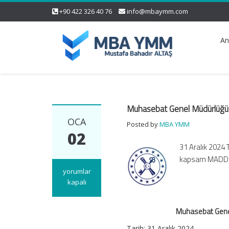
+90 422 326 40 76
info@mbaymm.com
An
Muhasebat Genel Müdürlüğü Ge
OCA
Posted by
MBA YMM
02
31 Aralık 2024 
kapsam MADDE 1
Muhasebat
yorumlar
Genel
kapalı
Müdürlüğü
Genel
Muhasebat Genel 
Tebliği
(Sıra
Tarih: 31 Aralık 2024