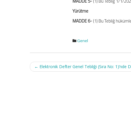
MADDE 5-
(1) Bu Tebliğ 1/1/202
Yürütme
MADDE 6-
(1) Bu Tebliğ hükümle
Genel
Post
←
Elektronik Defter Genel Tebliği (Sıra No: 1)’nde D
navigation