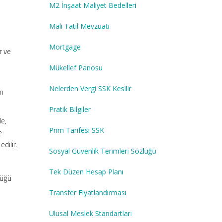
M2 İnşaat Maliyet Bedelleri
Mali Tatil Mevzuatı
Mortgage
r ve
Mükellef Panosu
Nelerden Vergi SSK Kesilir
an
Pratik Bilgiler
de,
Prim Tarifesi SSK
e
dilir.
Sosyal Güvenlik Terimleri Sözlüğü
Tek Düzen Hesap Planı
lüğü
Transfer Fiyatlandırması
Ulusal Meslek Standartları