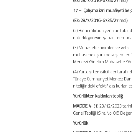
(Ek: 28/7/2016-6735/27 md.)
17 – Çalışma izni
(Ek: 28/7/2016-6735/27 md.)
(2) Birinci fıkrada yer alan tablo
noterlik görevini yapan memurlar 
(3) Muhasebe birimleri ve yetki
muhasebeleştirilmesi işlemleri
Merkezi Yönetim Muhasebe Yöne
(4) Yurtdışı temsilcilikler tarafı
Türkiye Cumhuriyet Merkez Banka
niteliğindeki efektif alış kurlar
Yürürlükten kaldırılan tebliğ
MADDE 4-
(1) 28/12/2023 tarih
Genel Tebliği (Sıra No: 86) Değerl
Yürürlük