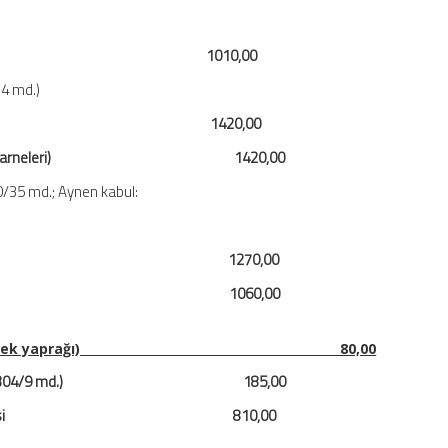
zdanları 1010,00
4 md.)
elgeleri 1420,00
belgeleri (karneleri) 1420,00
/35 md.; Aynen kabul:
ç tescil belgesi 1270,00
 tescil belgesi 1060,00
eri (Her bir çek yaprağı) 80,00
 9/5/2012-6304/9 md.) 185,00
ışma izni belgesi 810,00