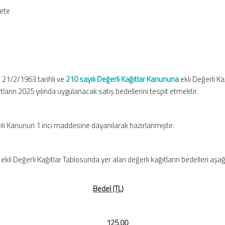
zete
:
, 21/2/1963 tarihli ve
210 sayılı Değerli Kağıtlar Kanununa
ekli Değerli Ka
tların 2025 yılında uygulanacak satış bedellerini tespit etmektir.
yılı Kanunun 1 inci maddesine dayanılarak hazırlanmıştır.
 ekli Değerli Kağıtlar Tablosunda yer alan değerli kağıtların bedelleri aşa
Bedel (TL)
r kağıdı
125,00