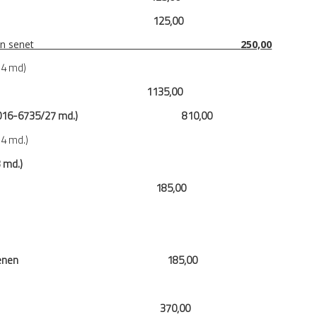
yanname
125,00
vekaletname, resen senet
250,00
14 md)
rtlar 1135,00
şik:28/7/2016-6735/27 md.) 810,00
4 md.)
 md.)
m süresi dışında 185,00
eniyle düzenlenen 185,00
yle düzenlenen 370,00