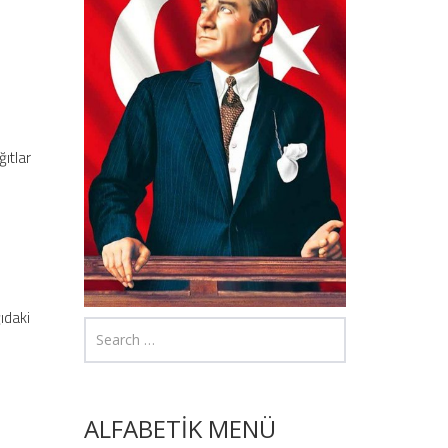
ğıtlar
ğıdaki
ALFABETİK MENÜ