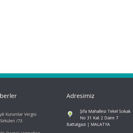
berler
Adresimiz
Şifa Mahallesi Tekel Sokak
ılı Kurumlar Vergisi
No 31 Kat 2 Daire 7
irküleri /73
Battalgazi | MALATYA