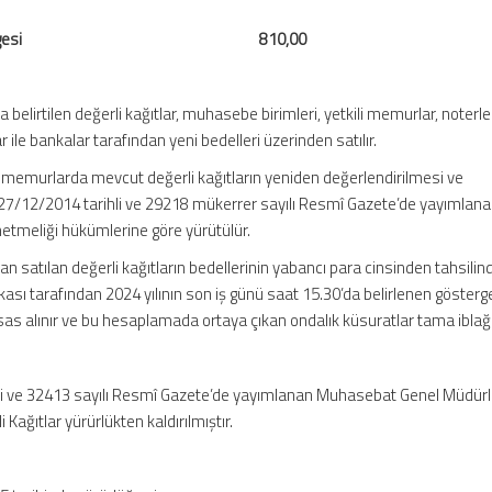
 muafiyeti belgesi 810,00
da belirtilen değerli kağıtlar, muhasebe birimleri, yetkili memurlar, noterle
ile bankalar tarafından yeni bedelleri üzerinden satılır.
li memurlarda mevcut değerli kağıtların yeniden değerlendirilmesi ve
 27/12/2014 tarihli ve 29218 mükerrer sayılı Resmî Gazete’de yayımlan
tmeliği hükümlerine göre yürütülür.
ndan satılan değerli kağıtların bedellerinin yabancı para cinsinden tahsilin
sı tarafından 2024 yılının son iş günü saat 15.30’da belirlenen gösterg
ı esas alınır ve bu hesaplamada ortaya çıkan ondalık küsuratlar tama iblağ e
li ve 32413 sayılı Resmî Gazete’de yayımlanan Muhasebat Genel Müdür
i Kağıtlar yürürlükten kaldırılmıştır.