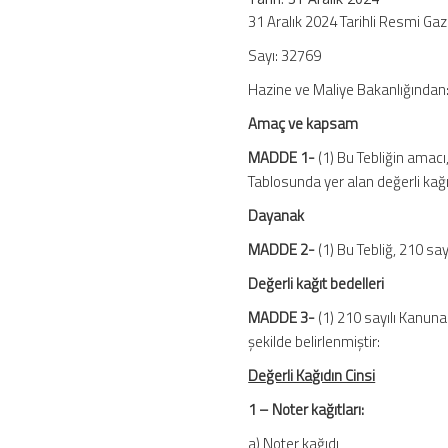
No:
31 Aralık 2024 Tarihli Resmi Ga
92)
Sayı: 32769
Değerli
Kağıtlar
Hazine ve Maliye Bakanlığından
–
2025
Amaç ve kapsam
Yılı
MADDE 1-
(1) Bu Tebliğin amacı
için
Tablosunda yer alan değerli kağı
Dayanak
MADDE 2-
(1) Bu Tebliğ, 210 sa
Değerli kağıt bedelleri
MADDE 3-
(1) 210 sayılı Kanuna
şekilde belirlenmiştir:
Değerli Kağıdın Cinsi
1 – Noter kağıtları:
a) Note