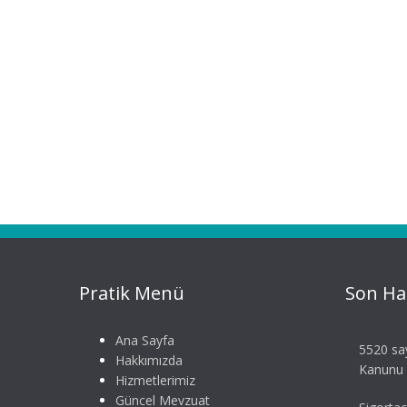
Pratik Menü
Son Ha
Ana Sayfa
5520 say
Hakkımızda
Kanunu S
Hizmetlerimiz
Güncel Mevzuat