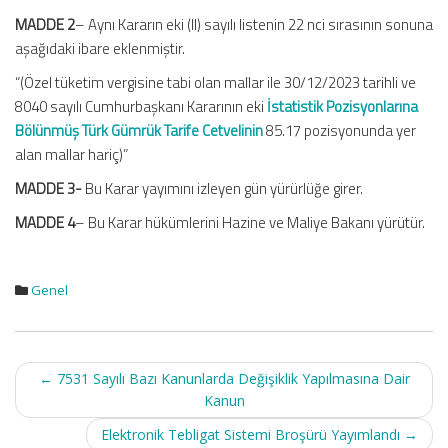
MADDE 2
– Aynı Kararın eki (II) sayılı listenin 22 nci sırasının sonuna
aşağıdaki ibare eklenmiştir.
“(Özel tüketim vergisine tabi olan mallar ile 30/12/2023 tarihli ve
8040 sayılı Cumhurbaşkanı Kararının eki
İstatistik Pozisyonlarına
Bölünmüş Türk Gümrük Tarife Cetvelinin
85.17 pozisyonunda yer
alan mallar hariç)”
MADDE 3-
Bu Karar yayımını izleyen gün yürürlüğe girer.
MADDE 4
– Bu Karar hükümlerini Hazine ve Maliye Bakanı yürütür.
Genel
Post
←
7531 Sayılı Bazı Kanunlarda Değişiklik Yapılmasına Dair
navigation
Kanun
Elektronik Tebligat Sistemi Broşürü Yayımlandı
→