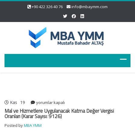
+90 422 326 40 76
info@mbaymm.com
Kas
19
Mal
yorumlar kapalı
ve
Mal ve Hizmetlere Uygulanacak Katma Değer Vergisi
Hizmetlere
Oranları (Karar Sayısı: 9126)
Uygulanacak
Posted by
MBA YMM
Katma
Değer