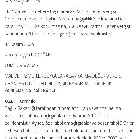
Karar Sayısı: 9126
Ekli “Mal ve Hizmetlere Uygulanacak Katma Değer Vergisi
Oranlarının Tespitine İlişkin Kararda Değişiklik Yapılmasına Dair
Karar”ın yürürlüğe konulmasına, 3065 sayılı Katma Değer Vergisi
Kanununun 28 inci maddesi gereğince karar verilmiştir.
13 Kasım 2024
Recep Tayyip ERDOĞAN
CUMHURBAŞKANI
MAL VE HİZMETLERE UYGULANACAK KATMA DEĞER VERGİSİ
ORANLARININ TESPİTİNE İLİŞKİN KARARDA DEĞİŞİKLİK
YAPILMASINA DAİR KARAR
ÖZET:
Karar ile,
Sağlık Bakanlığı tarafından ruhsatlandırılan veya ithaline izin
verilen özel tıbbi amaçlı gıdaların KDV oranı %10 olarak
belirlenmiştir. Ayrıca, özel tıbbi amaçlı gıdalar ve beşeri tıbbi ürünler
ile beşeri tıbbi ürünlerin terkibinde bulunan etkin maddeler ve etkin
madde üretiminde kullanılan hammaddelerin 2007/13033 sayılı