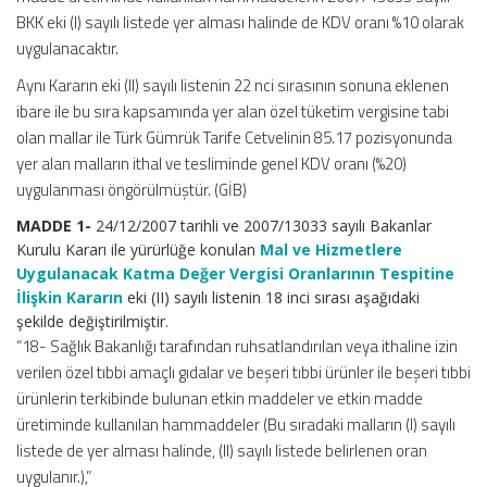
BKK eki (I) sayılı listede yer alması halinde de KDV oranı %10 olarak
uygulanacaktır.
Aynı Kararın eki (II) sayılı listenin 22 nci sırasının sonuna eklenen
ibare ile bu sıra kapsamında yer alan özel tüketim vergisine tabi
olan mallar ile Türk Gümrük Tarife Cetvelinin 85.17 pozisyonunda
yer alan malların ithal ve tesliminde genel KDV oranı (%20)
uygulanması öngörülmüştür. (GİB)
MADDE 1-
24/12/2007 tarihli ve 2007/13033 sayılı Bakanlar
Kurulu Kararı ile yürürlüğe konulan
Mal ve Hizmetlere
Uygulanacak Katma Değer Vergisi Oranlarının Tespitine
İlişkin Kararın
eki (II) sayılı listenin 18 inci sırası aşağıdaki
şekilde değiştirilmiştir.
“18- Sağlık Bakanlığı tarafından ruhsatlandırılan veya ithaline izin
verilen özel tıbbi amaçlı gıdalar ve beşeri tıbbi ürünler ile beşeri tıbbi
ürünlerin terkibinde bulunan etkin maddeler ve etkin madde
üretiminde kullanılan hammaddeler (Bu sıradaki malların (I) sayılı
listede de yer alması halinde, (II) sayılı listede belirlenen oran
uygulanır.),”