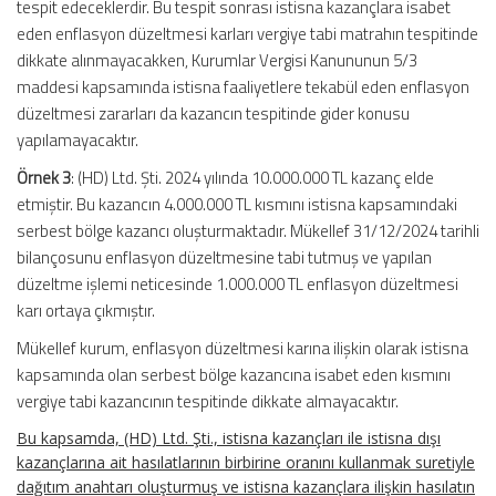
tespit edeceklerdir. Bu tespit sonrası istisna kazançlara isabet
eden enflasyon düzeltmesi karları vergiye tabi matrahın tespitinde
dikkate alınmayacakken, Kurumlar Vergisi Kanununun 5/3
maddesi kapsamında istisna faaliyetlere tekabül eden enflasyon
düzeltmesi zararları da kazancın tespitinde gider konusu
yapılamayacaktır.
Örnek 3
: (HD) Ltd. Şti. 2024 yılında 10.000.000 TL kazanç elde
etmiştir. Bu kazancın 4.000.000 TL kısmını istisna kapsamındaki
serbest bölge kazancı oluşturmaktadır. Mükellef 31/12/2024 tarihli
bilançosunu enflasyon düzeltmesine tabi tutmuş ve yapılan
düzeltme işlemi neticesinde 1.000.000 TL enflasyon düzeltmesi
karı ortaya çıkmıştır.
Mükellef kurum, enflasyon düzeltmesi karına ilişkin olarak istisna
kapsamında olan serbest bölge kazancına isabet eden kısmını
vergiye tabi kazancının tespitinde dikkate almayacaktır.
Bu kapsamda, (HD) Ltd. Şti., istisna kazançları ile istisna dışı
kazançlarına ait hasılatlarının birbirine oranını kullanmak suretiyle
dağıtım anahtarı oluşturmuş ve istisna kazançlara ilişkin hasılatın