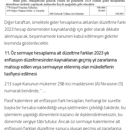
Diğer taraftan, örnekteki gider hesaplarına aktarılan düzeltme farkı
2023 hesap döneminden kaynaklandığı için gider olarak dikkate
alınmayacak, beyannamede kanunen kabul edilmeyen giderler
kısmında gösterilecektir.
11. Öz sermaye hesaplarına ait düzeltme farkları 2023 yılı
enflasyon düzeltmesinden kaynaklanan geçmiş yıl zararlarına
mahsup edilen veya sermayeye eklenmiş olan mükelleflerin
tasfiyesi edilmesi
213 sayılı Kanunun mükerrer 298 inci maddesinin (A) fıkrasının (5)
numaralı bendinde, “ …
Pasif kalemlere ait enflasyon fark hesapları, herhangi bir suretle
başka bir hesaba nakledildiği veya işletmeden çekildiği takdirde, bu
işlemlerin yapıldığı dönemlerin kazancı ile ilişkilendirilmeksizin, bu
dönemde vergiye tâbi tutulur. Ancak öz sermaye kalemlerine ait
enflasyon farkları düzeltme sonucu oluşan geçmiş yıl zararlarına