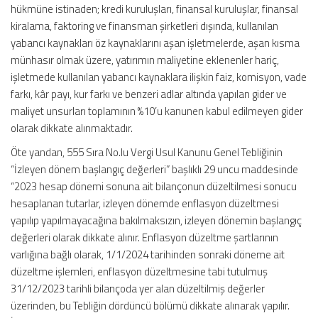
hükmüne istinaden; kredi kuruluşları, finansal kuruluşlar, finansal
kiralama, faktoring ve finansman şirketleri dışında, kullanılan
yabancı kaynakları öz kaynaklarını aşan işletmelerde, aşan kısma
münhasır olmak üzere, yatırımın maliyetine eklenenler hariç,
işletmede kullanılan yabancı kaynaklara ilişkin faiz, komisyon, vade
farkı, kâr payı, kur farkı ve benzeri adlar altında yapılan gider ve
maliyet unsurları toplamının %10’u kanunen kabul edilmeyen gider
olarak dikkate alınmaktadır.
Öte yandan, 555 Sıra No.lu Vergi Usul Kanunu Genel Tebliğinin
“İzleyen dönem başlangıç değerleri” başlıklı 29 uncu maddesinde
“2023 hesap dönemi sonuna ait bilançonun düzeltilmesi sonucu
hesaplanan tutarlar, izleyen dönemde enflasyon düzeltmesi
yapılıp yapılmayacağına bakılmaksızın, izleyen dönemin başlangıç
değerleri olarak dikkate alınır. Enflasyon düzeltme şartlarının
varlığına bağlı olarak, 1/1/2024 tarihinden sonraki döneme ait
düzeltme işlemleri, enflasyon düzeltmesine tabi tutulmuş
31/12/2023 tarihli bilançoda yer alan düzeltilmiş değerler
üzerinden, bu Tebliğin dördüncü bölümü dikkate alınarak yapılır.