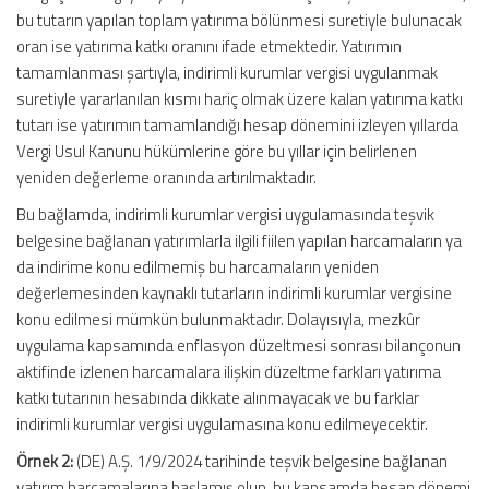
bu tutarın yapılan toplam yatırıma bölünmesi suretiyle bulunacak
oran ise yatırıma katkı oranını ifade etmektedir. Yatırımın
tamamlanması şartıyla, indirimli kurumlar vergisi uygulanmak
suretiyle yararlanılan kısmı hariç olmak üzere kalan yatırıma katkı
tutarı ise yatırımın tamamlandığı hesap dönemini izleyen yıllarda
Vergi Usul Kanunu hükümlerine göre bu yıllar için belirlenen
yeniden değerleme oranında artırılmaktadır.
Bu bağlamda, indirimli kurumlar vergisi uygulamasında teşvik
belgesine bağlanan yatırımlarla ilgili fiilen yapılan harcamaların ya
da indirime konu edilmemiş bu harcamaların yeniden
değerlemesinden kaynaklı tutarların indirimli kurumlar vergisine
konu edilmesi mümkün bulunmaktadır. Dolayısıyla, mezkûr
uygulama kapsamında enflasyon düzeltmesi sonrası bilançonun
aktifinde izlenen harcamalara ilişkin düzeltme farkları yatırıma
katkı tutarının hesabında dikkate alınmayacak ve bu farklar
indirimli kurumlar vergisi uygulamasına konu edilmeyecektir.
Örnek 2:
(DE) A.Ş. 1/9/2024 tarihinde teşvik belgesine bağlanan
yatırım harcamalarına başlamış olup, bu kapsamda hesap dönemi