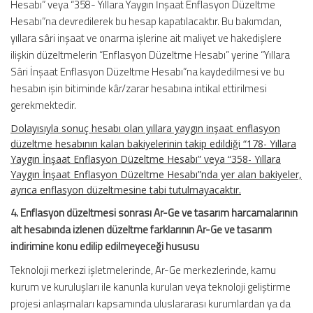
Hesabı” veya “358- Yıllara Yaygın İnşaat Enflasyon Düzeltme
Hesabı”na devredilerek bu hesap kapatılacaktır. Bu bakımdan,
yıllara sâri inşaat ve onarma işlerine ait maliyet ve hakedişlere
ilişkin düzeltmelerin “Enflasyon Düzeltme Hesabı” yerine “Yıllara
Sâri İnşaat Enflasyon Düzeltme Hesabı”na kaydedilmesi ve bu
hesabın işin bitiminde kâr/zarar hesabına intikal ettirilmesi
gerekmektedir.
Dolayısıyla sonuç hesabı olan yıllara yaygın inşaat enflasyon
düzeltme hesabının kalan bakiyelerinin takip edildiği “178- Yıllara
Yaygın İnşaat Enflasyon Düzeltme Hesabı” veya “358- Yıllara
Yaygın İnşaat Enflasyon Düzeltme Hesabı”nda yer alan bakiyeler,
ayrıca enflasyon düzeltmesine tabi tutulmayacaktır.
4. Enflasyon düzeltmesi sonrası Ar-Ge ve tasarım harcamalarının
alt hesabında izlenen düzeltme farklarının Ar-Ge ve tasarım
indirimine konu edilip edilmeyeceği hususu
Teknoloji merkezi işletmelerinde, Ar-Ge merkezlerinde, kamu
kurum ve kuruluşları ile kanunla kurulan veya teknoloji geliştirme
projesi anlaşmaları kapsamında uluslararası kurumlardan ya da