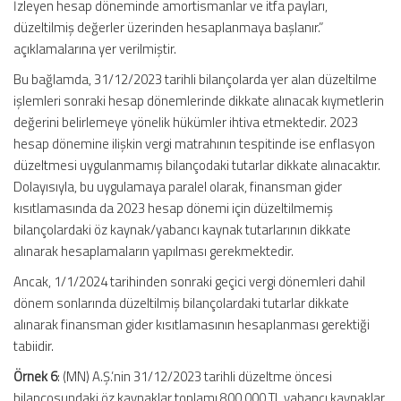
İzleyen hesap döneminde amortismanlar ve itfa payları,
düzeltilmiş değerler üzerinden hesaplanmaya başlanır.”
açıklamalarına yer verilmiştir.
Bu bağlamda, 31/12/2023 tarihli bilançolarda yer alan düzeltilme
işlemleri sonraki hesap dönemlerinde dikkate alınacak kıymetlerin
değerini belirlemeye yönelik hükümler ihtiva etmektedir. 2023
hesap dönemine ilişkin vergi matrahının tespitinde ise enflasyon
düzeltmesi uygulanmamış bilançodaki tutarlar dikkate alınacaktır.
Dolayısıyla, bu uygulamaya paralel olarak, finansman gider
kısıtlamasında da 2023 hesap dönemi için düzeltilmemiş
bilançolardaki öz kaynak/yabancı kaynak tutarlarının dikkate
alınarak hesaplamaların yapılması gerekmektedir.
Ancak, 1/1/2024 tarihinden sonraki geçici vergi dönemleri dahil
dönem sonlarında düzeltilmiş bilançolardaki tutarlar dikkate
alınarak finansman gider kısıtlamasının hesaplanması gerektiği
tabiidir.
Örnek 6
: (MN) A.Ş.’nin 31/12/2023 tarihli düzeltme öncesi
bilançosundaki öz kaynaklar toplamı 800.000 TL yabancı kaynaklar