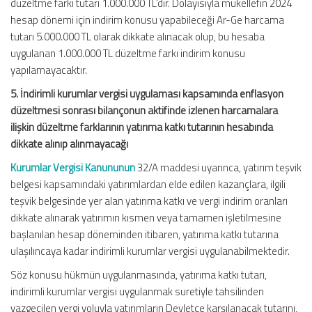
düzeltme farkı tutarı 1.000.000 TL’dir. Dolayısıyla mükellefin 2024
hesap dönemi için indirim konusu yapabileceği Ar-Ge harcama
tutarı 5.000.000 TL olarak dikkate alınacak olup, bu hesaba
uygulanan 1.000.000 TL düzeltme farkı indirim konusu
yapılamayacaktır.
5. İndirimli kurumlar vergisi uygulaması kapsamında enflasyon
düzeltmesi sonrası bilançonun aktifinde izlenen harcamalara
ilişkin düzeltme farklarının yatırıma katkı tutarının hesabında
dikkate alınıp alınmayacağı
Kurumlar Vergisi Kanununun
32/A maddesi uyarınca, yatırım teşvik
belgesi kapsamındaki yatırımlardan elde edilen kazançlara, ilgili
teşvik belgesinde yer alan yatırıma katkı ve vergi indirim oranları
dikkate alınarak yatırımın kısmen veya tamamen işletilmesine
başlanılan hesap döneminden itibaren, yatırıma katkı tutarına
ulaşılıncaya kadar indirimli kurumlar vergisi uygulanabilmektedir.
Söz konusu hükmün uygulanmasında, yatırıma katkı tutarı,
indirimli kurumlar vergisi uygulanmak suretiyle tahsilinden
vazgeçilen vergi yoluyla yatırımların Devletçe karşılanacak tutarını,