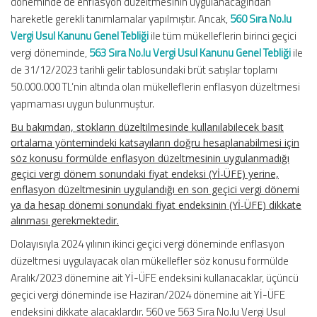
döneminde de enflasyon düzeltmesinin uygulanacağından
hareketle gerekli tanımlamalar yapılmıştır. Ancak,
560 Sıra No.lu
Vergi Usul Kanunu Genel Tebliği
ile tüm mükelleflerin birinci geçici
vergi döneminde,
563 Sıra No.lu Vergi Usul Kanunu Genel Tebliği
ile
de 31/12/2023 tarihli gelir tablosundaki brüt satışlar toplamı
50.000.000 TL’nin altında olan mükelleflerin enflasyon düzeltmesi
yapmaması uygun bulunmuştur.
Bu bakımdan, stokların düzeltilmesinde kullanılabilecek basit
ortalama yöntemindeki katsayıların doğru hesaplanabilmesi için
söz konusu formülde enflasyon düzeltmesinin uygulanmadığı
geçici vergi dönem sonundaki fiyat endeksi (Yİ-ÜFE) yerine,
enflasyon düzeltmesinin uygulandığı en son geçici vergi dönemi
ya da hesap dönemi sonundaki fiyat endeksinin (Yİ-ÜFE) dikkate
alınması gerekmektedir.
Dolayısıyla 2024 yılının ikinci geçici vergi döneminde enflasyon
düzeltmesi uygulayacak olan mükellefler söz konusu formülde
Aralık/2023 dönemine ait Yİ-ÜFE endeksini kullanacaklar, üçüncü
geçici vergi döneminde ise Haziran/2024 dönemine ait Yİ-ÜFE
endeksini dikkate alacaklardır. 560 ve 563 Sıra No.lu Vergi Usul