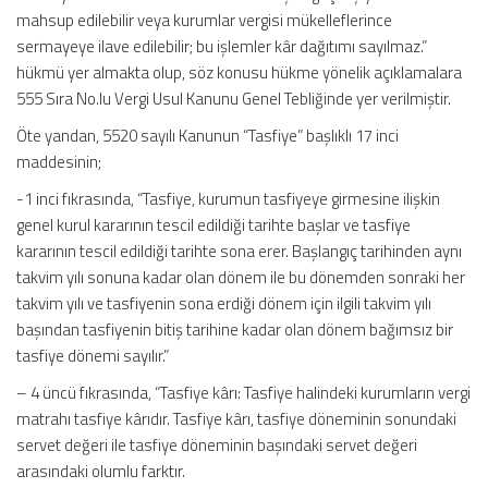
mahsup edilebilir veya kurumlar vergisi mükelleflerince
sermayeye ilave edilebilir; bu işlemler kâr dağıtımı sayılmaz.”
hükmü yer almakta olup, söz konusu hükme yönelik açıklamalara
555 Sıra No.lu Vergi Usul Kanunu Genel Tebliğinde yer verilmiştir.
Öte yandan, 5520 sayılı Kanunun “Tasfiye” başlıklı 17 inci
maddesinin;
-1 inci fıkrasında, “Tasfiye, kurumun tasfiyeye girmesine ilişkin
genel kurul kararının tescil edildiği tarihte başlar ve tasfiye
kararının tescil edildiği tarihte sona erer. Başlangıç tarihinden aynı
takvim yılı sonuna kadar olan dönem ile bu dönemden sonraki her
takvim yılı ve tasfiyenin sona erdiği dönem için ilgili takvim yılı
başından tasfiyenin bitiş tarihine kadar olan dönem bağımsız bir
tasfiye dönemi sayılır.”
– 4 üncü fıkrasında, “Tasfiye kârı: Tasfiye halindeki kurumların vergi
matrahı tasfiye kârıdır. Tasfiye kârı, tasfiye döneminin sonundaki
servet değeri ile tasfiye döneminin başındaki servet değeri
arasındaki olumlu farktır.