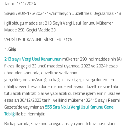
Tarihi : 1/11/2024
Sayısı : VUK-176/2024-14/Enflasyon Düzeltmesi Uygulaması-18
İlgili olduğu maddeler : 213 Sayılı Vergi Usul Kanunu Mükerrer
Madde 298, Geçici Madde 33
VERGİ USUL KANUNU SİRKÜLERİ /176
1. Giriş
213 sayılı Vergi Usul Kanununun
mükerrer 298 inci maddesinin (A)
fıkrası ile geçici 33 üncü maddesi uyarınca, 2023 ve 2024 hesap
dönemleri sonunda, düzeltme şartlarının
gerçekleşmesine/varlığına bağlı olarak (geçici vergi dönemleri
dâhil) izleyen hesap dönemlerinde enflasyon düzeltmesine tabi
tutulacak mali tablolar ve yapılacak düzeltme işlemlerinin usul ve
esasları 30/12/2023 tarihli ve ikinci mükerrer 32415 sayılı Resmi
Gazete’de yayımlanan
555 Sıra No.lu Vergi Usul Kanunu Genel
Tebliği
ile belirlenmiştir.
Bu kapsamda, söz konusu uygulamaya yönelik bazı hususların