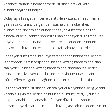
kazanç tutarlarının beyannamede istisna olarak dikkate
alınabileceği belirtilmiştir.
Dolayısıyla faaliyetlerinden elde ettikleri kazançlarının bir kısmı
gelir veya kurumlar vergisinden istisna olan mükellefler,
bilançolarını dönem sonlarında enflasyon düzeltmesine tabi
tutacaklar ve düzeltme sonrası oluşan enflasyon düzeltmesi kar
veya zararlarından istisna faaliyetlere isabet eden kısımlarını
vergiye tabi kazancın tespitinde dikkate almayacaklardır.
Enflasyon düzeltmesi kar veya zararlarından istisna faaliyetlere
isabet eden kısmın tespitinde, istisna kazanç kapsamında olan
faaliyetler ile istisna kazanç kapsamında olmayan faaliyetler
arasında maliyet veya hasılat unsurları gibi unsurlar kullanılarak
mükelleflerce uygun bir dağıtım anahtarı tespit edilecektir.
Kazancı vergiden istisna edilen faaliyetlerinin yanında, vergiye tabi
kazanca ilişkin faaliyetleri de bulunan bu mükellefler, uygun bir
dağıtım anahtarı kullanarak enflasyon düzeltmesi sonucunda
oluşan kar ya da zararların istisna kazançlara tekabül eden kısmını