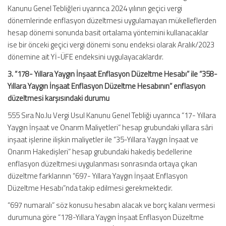
Kanunu Genel Tebliğleri uyarınca 2024 yılının geçici vergi
dönemlerinde enflasyon düzeltmesi uygulamayan mükelleflerden
hesap dönemi sonunda basit ortalama yöntemini kullanacaklar
ise bir önceki geçici vergi dönemi sonu endeksi olarak Aralık/2023
dönemine ait Yİ-ÜFE endeksini uygulayacaklardır.
3. “178- Yıllara Yaygın İnşaat Enflasyon Düzeltme Hesabı” ile “358-
Yıllara Yaygın İnşaat Enflasyon Düzeltme Hesabının” enflasyon
düzeltmesi karşısındaki durumu
555 Sıra No.lu Vergi Usul Kanunu Genel Tebliği uyarınca “17- Yıllara
Yaygın İnşaat ve Onarım Maliyetleri” hesap grubundaki yıllara sâri
inşaat işlerine ilişkin maliyetler ile “35-Yıllara Yaygın İnşaat ve
Onarım Hakedişleri” hesap grubundaki hakediş bedellerine
enflasyon düzeltmesi uygulanması sonrasında ortaya çıkan
düzeltme farklarının “697- Yıllara Yaygın İnşaat Enflasyon
Düzeltme Hesabı”nda takip edilmesi gerekmektedir.
“697 numaralı” söz konusu hesabın alacak ve borç kalanı vermesi
durumuna göre “178-Yıllara Yaygın İnşaat Enflasyon Düzeltme