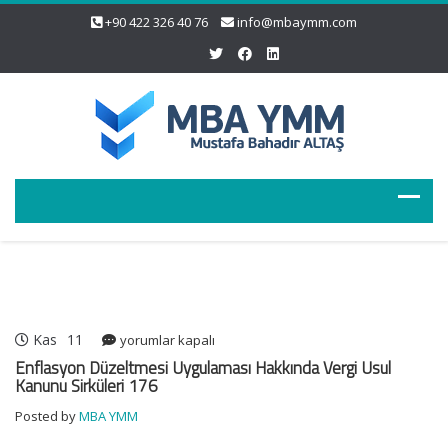
+90 422 326 40 76
info@mbaymm.com
Kas
11
Enflasyon
yorumlar kapalı
Düzeltmesi
Enflasyon Düzeltmesi Uygulaması Hakkında Vergi Usul
Uygulaması
Kanunu Sirküleri 176
Hakkında
Posted by
MBA YMM
Vergi
Usul