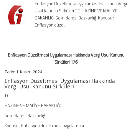
Enflasyon Düzeltmesi Uygulaması Hakkında Vergi
Kanunu
Usul Kanunu Sirküleri T.C. HAZİNE VE MALİYE
Sirküleri
BAKANLIĞI Gelir İdaresi Başkanlığı Konusu :
176
için
Enflasyon düzel…
Enflasyon Düzeltmesi Uygulaması Hakkında Vergi Usul Kanunu
Sirküleri 176
Tarih: 1 Kasım 2024
Enflasyon Düzeltmesi Uygulaması Hakkında
Vergi Usul Kanunu Sirküleri
T.C.
HAZİNE VE MALİYE BAKANLIĞI
Gelir İdaresi Başkanlığı
Konusu : Enflasyon düzeltmesi uygulaması