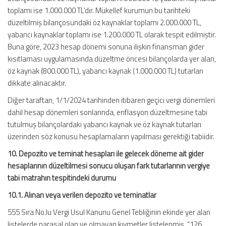
toplamı ise 1.000.000 TL’dir. Mükellef kurumun bu tarihteki
düzeltilmiş bilançosundaki öz kaynaklar toplamı 2.000.000 TL,
yabancı kaynaklar toplamı ise 1.200.000 TL olarak tespit edilmiştir.
Buna göre, 2023 hesap dönemi sonuna ilişkin finansman gider
kısıtlaması uygulamasında düzeltme öncesi bilançolarda yer alan,
öz kaynak (800.000 TL), yabancı kaynak (1.000.000 TL) tutarları
dikkate alınacaktır.
Diğer taraftan, 1/1/2024 tarihinden itibaren geçici vergi dönemleri
dahil hesap dönemleri sonlarında, enflasyon düzeltmesine tabi
tutulmuş bilançolardaki yabancı kaynak ve öz kaynak tutarları
üzerinden söz konusu hesaplamaların yapılması gerektiği tabiidir.
10. Depozito ve teminat hesapları ile gelecek döneme ait gider
hesaplarının düzeltilmesi sonucu oluşan fark tutarlarının vergiye
tabi matrahın tespitindeki durumu
10.1. Alınan veya verilen depozito ve teminatlar
555 Sıra No.lu Vergi Usul Kanunu Genel Tebliğinin ekinde yer alan
listelerde parasal olan ve olmayan kıymetler listelenmiş, “126