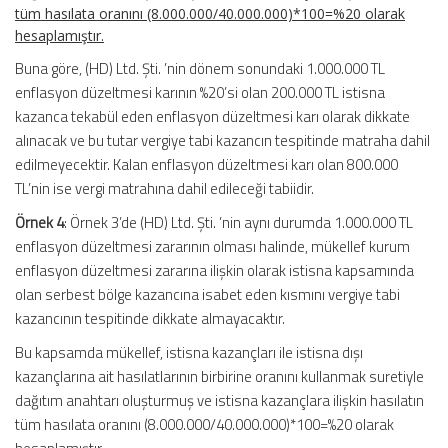
tüm hasılata oranını (8.000.000/40.000.000)*100=%20 olarak
hesaplamıştır.
Buna göre, (HD) Ltd. Şti. ’nin dönem sonundaki 1.000.000 TL
enflasyon düzeltmesi karının %20’si olan 200.000 TL istisna
kazanca tekabül eden enflasyon düzeltmesi karı olarak dikkate
alınacak ve bu tutar vergiye tabi kazancın tespitinde matraha dahil
edilmeyecektir. Kalan enflasyon düzeltmesi karı olan 800.000
TL’nin ise vergi matrahına dahil edileceği tabiidir.
Örnek 4
: Örnek 3’de (HD) Ltd. Şti. ’nin aynı durumda 1.000.000 TL
enflasyon düzeltmesi zararının olması halinde, mükellef kurum
enflasyon düzeltmesi zararına ilişkin olarak istisna kapsamında
olan serbest bölge kazancına isabet eden kısmını vergiye tabi
kazancının tespitinde dikkate almayacaktır.
Bu kapsamda mükellef, istisna kazançları ile istisna dışı
kazançlarına ait hasılatlarının birbirine oranını kullanmak suretiyle
dağıtım anahtarı oluşturmuş ve istisna kazançlara ilişkin hasılatın
tüm hasılata oranını (8.000.000/40.000.000)*100=%20 olarak