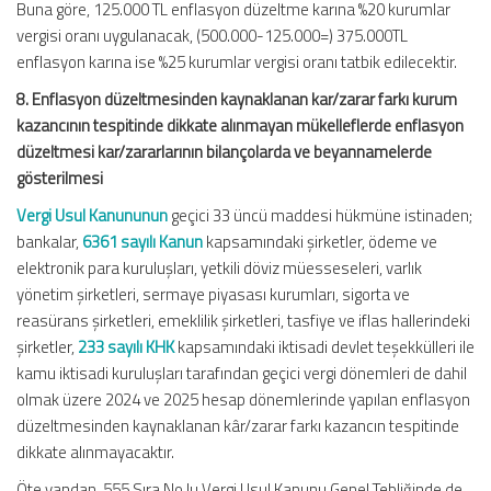
Buna göre, 125.000 TL enflasyon düzeltme karına %20 kurumlar
vergisi oranı uygulanacak, (500.000-125.000=) 375.000TL
enflasyon karına ise %25 kurumlar vergisi oranı tatbik edilecektir.
8. Enflasyon düzeltmesinden kaynaklanan kar/zarar farkı kurum
kazancının tespitinde dikkate alınmayan mükelleflerde enflasyon
düzeltmesi kar/zararlarının bilançolarda ve beyannamelerde
gösterilmesi
Vergi Usul Kanununun
geçici 33 üncü maddesi hükmüne istinaden;
bankalar,
6361 sayılı Kanun
kapsamındaki şirketler, ödeme ve
elektronik para kuruluşları, yetkili döviz müesseseleri, varlık
yönetim şirketleri, sermaye piyasası kurumları, sigorta ve
reasürans şirketleri, emeklilik şirketleri, tasfiye ve iflas hallerindeki
şirketler,
233 sayılı KHK
kapsamındaki iktisadi devlet teşekkülleri ile
kamu iktisadi kuruluşları tarafından geçici vergi dönemleri de dahil
olmak üzere 2024 ve 2025 hesap dönemlerinde yapılan enflasyon
düzeltmesinden kaynaklanan kâr/zarar farkı kazancın tespitinde
dikkate alınmayacaktır.
Öte yandan, 555 Sıra No.lu Vergi Usul Kanunu Genel Tebliğinde de