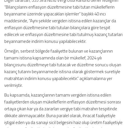
Diğer taraftan, 555 Sıra No.lu Vergi Usul Kanunu Genel Tebliğinin
“Bilançolarını enflasyon düzeltmesine tabi tutan mükelleflerin
beyanname üzerinde yapacakları işlemler” başlıklı 40 ıncı
maddesinde, “Aynı şekilde vergiden istisna edilen kazançlar da
enflasyon düzeltmesine tabi tutulan bilançolara göre tespit
edilecek ve enflasyon düzeltmesine tabi tutulmuş kazanç tutarları
beyannamede indirim konusu yapılabilecektir.
Örneğin, serbest bölgede faaliyette bulunan ve kazançlarının
tamamı istisna kapsamında olan bir mükellef, 2024 yılı
bilançosunu düzeltmeye tabi tutacak ve düzeltme sonucu oluşan
kazanç tutarını beyannamede istisna olarak göstermek suretiyle
matrahtan indirim konusu yapabilecektir.” açıklamalarına yer
verilmiştir.
Bu kapsamda, kazançlarının tamamı vergiden istisna edilen
faaliyetlerden oluşan mükelleflerin enflasyon düzeltmesi sonrası
ortaya çıkan kar ya da zararları vergiye tabi matrahın tespitinde
dikkate alınmayacaktır. Buna paralel olarak, ihracat faaliyetiyle
iştigal eden ya da sanayi sicil belgesini haiz olup üretim faaliyetiyle