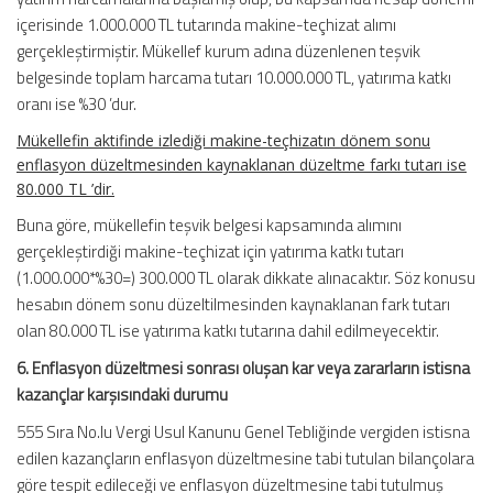
içerisinde 1.000.000 TL tutarında makine-teçhizat alımı
gerçekleştirmiştir. Mükellef kurum adına düzenlenen teşvik
belgesinde toplam harcama tutarı 10.000.000 TL, yatırıma katkı
oranı ise %30 ’dur.
Mükellefin aktifinde izlediği makine-teçhizatın dönem sonu
enflasyon düzeltmesinden kaynaklanan düzeltme farkı tutarı ise
80.000 TL ’dir.
Buna göre, mükellefin teşvik belgesi kapsamında alımını
gerçekleştirdiği makine-teçhizat için yatırıma katkı tutarı
(1.000.000*%30=) 300.000 TL olarak dikkate alınacaktır. Söz konusu
hesabın dönem sonu düzeltilmesinden kaynaklanan fark tutarı
olan 80.000 TL ise yatırıma katkı tutarına dahil edilmeyecektir.
6. Enflasyon düzeltmesi sonrası oluşan kar veya zararların istisna
kazançlar karşısındaki durumu
555 Sıra No.lu Vergi Usul Kanunu Genel Tebliğinde vergiden istisna
edilen kazançların enflasyon düzeltmesine tabi tutulan bilançolara
göre tespit edileceği ve enflasyon düzeltmesine tabi tutulmuş