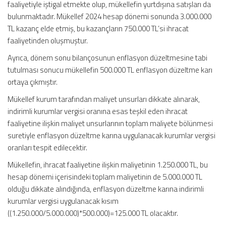
faaliyetiyle iştigal etmekte olup, mükellefin yurtdışına satışları da
bulunmaktadır. Mükellef 2024 hesap dönemi sonunda 3.000.000
TL kazanç elde etmiş, bu kazançların 750.000 TL’si ihracat
faaliyetinden oluşmuştur.
Ayrıca, dönem sonu bilançosunun enflasyon düzeltmesine tabi
tutulması sonucu mükellefin 500.000 TL enflasyon düzeltme karı
ortaya çıkmıştır.
Mükellef kurum tarafından maliyet unsurları dikkate alınarak,
indirimli kurumlar vergisi oranına esas teşkil eden ihracat
faaliyetine ilişkin maliyet unsurlarının toplam maliyete bölünmesi
suretiyle enflasyon düzeltme karına uygulanacak kurumlar vergisi
oranları tespit edilecektir.
Mükellefin, ihracat faaliyetine ilişkin maliyetinin 1.250.000 TL, bu
hesap dönemi içerisindeki toplam maliyetinin de 5.000.000 TL
olduğu dikkate alındığında, enflasyon düzeltme karına indirimli
kurumlar vergisi uygulanacak kısım
((1.250.000/5.000.000)*500.000)=125.000 TL olacaktır.