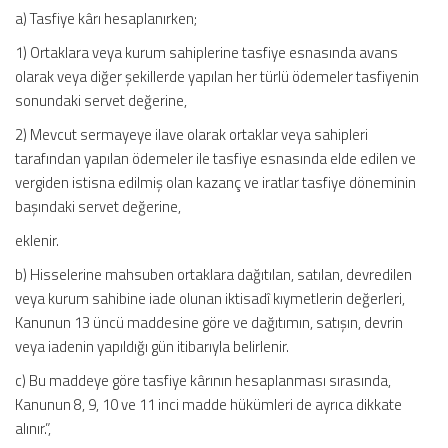
a) Tasfiye kârı hesaplanırken;
1) Ortaklara veya kurum sahiplerine tasfiye esnasında avans
olarak veya diğer şekillerde yapılan her türlü ödemeler tasfiyenin
sonundaki servet değerine,
2) Mevcut sermayeye ilave olarak ortaklar veya sahipleri
tarafından yapılan ödemeler ile tasfiye esnasında elde edilen ve
vergiden istisna edilmiş olan kazanç ve iratlar tasfiye döneminin
başındaki servet değerine,
eklenir.
b) Hisselerine mahsuben ortaklara dağıtılan, satılan, devredilen
veya kurum sahibine iade olunan iktisadî kıymetlerin değerleri,
Kanunun 13 üncü maddesine göre ve dağıtımın, satışın, devrin
veya iadenin yapıldığı gün itibarıyla belirlenir.
c) Bu maddeye göre tasfiye kârının hesaplanması sırasında,
Kanunun 8, 9, 10 ve 11 inci madde hükümleri de ayrıca dikkate
alınır.”,