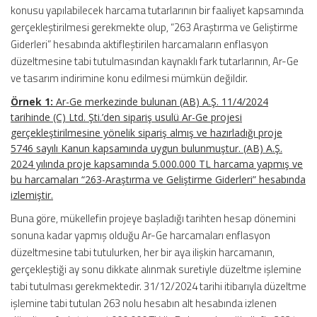
konusu yapılabilecek harcama tutarlarının bir faaliyet kapsamında
gerçekleştirilmesi gerekmekte olup, “263 Araştırma ve Geliştirme
Giderleri” hesabında aktifleştirilen harcamaların enflasyon
düzeltmesine tabi tutulmasından kaynaklı fark tutarlarının, Ar-Ge
ve tasarım indirimine konu edilmesi mümkün değildir.
Örnek 1:
Ar-Ge merkezinde bulunan (AB) A.Ş. 11/4/2024
tarihinde (C) Ltd. Şti.’den sipariş usulü Ar-Ge projesi
gerçekleştirilmesine yönelik sipariş almış ve hazırladığı proje
5746 sayılı Kanun kapsamında uygun bulunmuştur. (AB) A.Ş.
2024 yılında proje kapsamında 5.000.000 TL harcama yapmış ve
bu harcamaları “263-Araştırma ve Geliştirme Giderleri” hesabında
izlemiştir.
Buna göre, mükellefin projeye başladığı tarihten hesap dönemini
sonuna kadar yapmış olduğu Ar-Ge harcamaları enflasyon
düzeltmesine tabi tutulurken, her bir aya ilişkin harcamanın,
gerçekleştiği ay sonu dikkate alınmak suretiyle düzeltme işlemine
tabi tutulması gerekmektedir. 31/12/2024 tarihi itibarıyla düzeltme
işlemine tabi tutulan 263 nolu hesabın alt hesabında izlenen