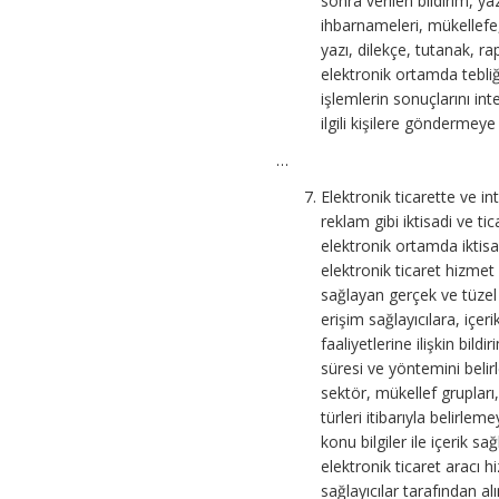
sonra verilen bildirim, y
ihbarnameleri, mükellefe
yazı, dilekçe, tutanak, r
elektronik ortamda tebliğ 
işlemlerin sonuçlarını int
ilgili kişilere göndermey
…
Elektronik ticarette ve in
reklam gibi iktisadi ve ti
elektronik ortamda iktisad
elektronik ticaret hizmet 
sağlayan gerçek ve tüzel k
erişim sağlayıcılara, içeri
faaliyetlerine ilişkin bil
süresi ve yöntemini beli
sektör, mükellef grupları
türleri itibarıyla belirlem
konu bilgiler ile içerik sa
elektronik ticaret aracı h
sağlayıcılar tarafından a