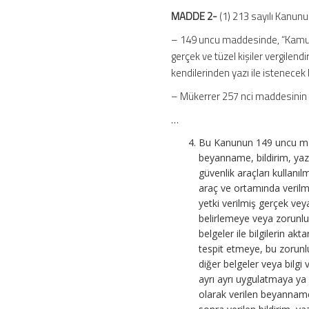
MADDE 2-
(1) 213 sayılı Kanunu
– 149 uncu maddesinde, “Kamu i
gerçek ve tüzel kişiler vergilendi
kendilerinden yazı ile istenecek b
– Mükerrer 257 nci maddesinin bi
…
Bu Kanunun 149 uncu madd
beyanname, bildirim, yazı
güvenlik araçları kullanıl
araç ve ortamında verilme
yetki verilmiş gerçek vey
belirlemeye veya zorunlul
belgeler ile bilgilerin ak
tespit etmeye, bu zorunlu
diğer belgeler veya bilgi v
ayrı ayrı uygulatmaya ya
olarak verilen beyanname