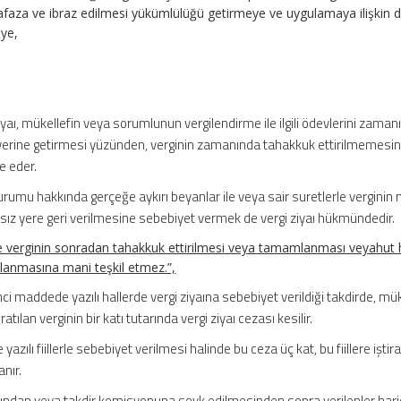
aza ve ibraz edilmesi yükümlülüğü getirmeye ve uygulamaya ilişkin d
eye,
yaı, mükellefin veya sorumlunun vergilendirme ile ilgili ödevlerini zaman
yerine getirmesi yüzünden, verginin zamanında tahakkuk ettirilmemesin
e eder.
urumu hakkında gerçeğe aykırı beyanlar ile veya sair suretlerle verginin
sız yere geri verilmesine sebebiyet vermek de vergi ziyaı hükmündedir.
erde verginin sonradan tahakkuk ettirilmesi veya tamamlanması veyahut 
ulanmasına mani teşkil etmez.”,
 maddede yazılı hallerde vergi ziyaına sebebiyet verildiği takdirde, mük
ılan verginin bir katı tutarında vergi ziyaı cezası kesilir.
zılı fiillerle sebebiyet verilmesi halinde bu ceza üç kat, bu fiillere iştir
anır.
ından veya takdir komisyonuna sevk edilmesinden sonra verilenler har