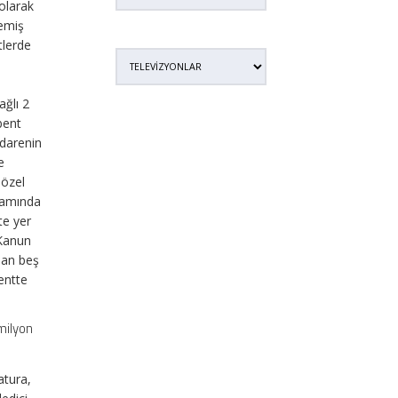
olarak
memiş
tlerde
ı
ağlı 2
 bent
idarenin
e
 özel
samında
te yer
 Kanun
dan beş
entte
 milyon
atura,