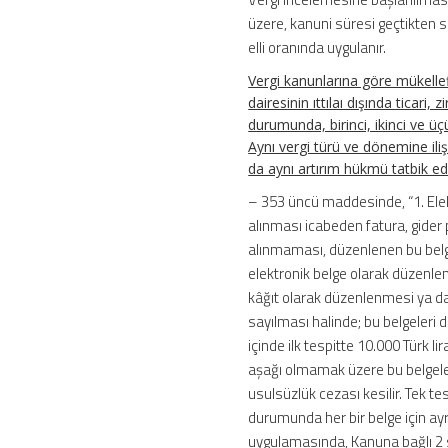
üzere, kanuni süresi geçtikten 
elli oranında uygulanır.
Vergi kanunlarına göre mükellef
dairesinin ıttılaı dışında ticari
durumunda, birinci, ikinci ve üçü
Aynı vergi türü ve dönemine iliş
da aynı artırım hükmü tatbik edil
– 353 üncü maddesinde, “1. Elek
alınması icabeden fatura, gide
alınmaması, düzenlenen bu belge
elektronik belge olarak düzenle
kâğıt olarak düzenlenmesi ya 
sayılması halinde; bu belgeleri d
içinde ilk tespitte 10.000 Türk l
aşağı olmamak üzere bu belgele
usulsüzlük cezası kesilir. Tek t
durumunda her bir belge için ayr
uygulamasında, Kanuna bağlı 2 sa