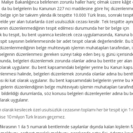
Maliye Bakanlığınca belirlenen zorunlu haller hariç olmak üzere kâğıt 
 ya da bu belgelerin bu Kanunun 227 nci maddesine göre hiç düzenlen
belge için bir takvim yılında ilk tespitte 10.000 Türk lirası, sonraki tespi
elde yer alan tutarlarda özel usulsüzlük cezası kesilir. Tek tespitte ayn
genin düzenlenmediğinin tespit edilmesi durumunda her bir belge için
cak bu tespit, bu bent uyarınca kesilecek ceza uygulamasında, Kanuna b
espit sayısının belirlenmesinde bir adet tespit olarak değerlendirilir. Bu
düzenlenmediğinin belge muhteviyatı işlemin muhatapları tarafından, 
belgenin düzenlenmesi gereken süreyi takip eden beş iş günü içerisind
umunda, belgeleri düzenlemek zorunda olanlar adına bu bentte yer alan
 olarak uygulanır. Bu bent kapsamındaki belgeler yerine bu Kanun kap
lenmesi halinde, belgeleri düzenlemek zorunda olanlar adına bu bent
sı iki kat olarak uygulanır. Bu bent kapsamındaki belgelerin yerine bu
lerin düzenlendiğinin belge muhteviyatı işlemin muhatapları tarafın
e bildirildiği durumlarda, söz konusu belgeleri düzenleyenler adına bu b
olarak uygulanır.
in olarak kesilecek özel usulsüzlük cezasının toplamı her bir tespit için 1
de ise 10 milyon Türk lirasını geçemez.
ıkrasının 1 ila 5 numaralı bentlerinde sayılanlar dışında kalan kişilerin f