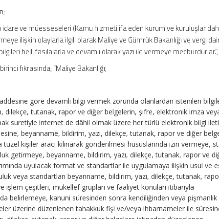
n;
dare ve müesseseleri (Kamu hizmeti ifa eden kurum ve kuruluşlar dahil
rmeye ilişkin olaylarla ilgili olarak Maliye ve Gümrük Bakanlığı ve vergi da
ilgileri belli fasılalarla ve devamlı olarak yazı ile vermeye mecburdurlar.”,
rinci fıkrasında, “Maliye Bakanlığı;
esine göre devamlı bilgi vermek zorunda olanlardan istenilen bilgile
, dilekçe, tutanak, rapor ve diğer belgelerin, şifre, elektronik imza vey
mak suretiyle internet de dâhil olmak üzere her türlü elektronik bilgi ilet
sine, beyanname, bildirim, yazı, dilekçe, tutanak, rapor ve diğer belge
a tüzel kişiler aracı kılınarak gönderilmesi hususlarında izin vermeye, s
uk getirmeye, beyanname, bildirim, yazı, dilekçe, tutanak, rapor ve di
tarımında uyulacak format ve standartlar ile uygulamaya ilişkin usul ve e
luk veya standartları beyanname, bildirim, yazı, dilekçe, tutanak, rapo
e işlem çeşitleri, mükellef grupları ve faaliyet konuları itibarıyla
 da belirlemeye, kanuni süresinden sonra kendiliğinden veya pişmanlık t
ler üzerine düzenlenen tahakkuk fişi ve/veya ihbarnameler ile süresi