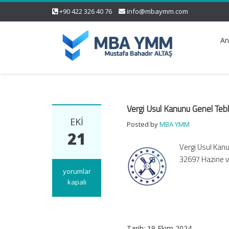
+90 422 326 40 76
info@mbaymm.com
An
Vergi Usul Kanunu Genel Tebli
EKI
Posted by
MBA YMM
21
Vergi Usul Kanu
32697 Hazine ve
Vergi
yorumlar
Usul
kapalı
Kanunu
Genel
Tebliği
(Sıra
Tarih: 19 Ekim 2024