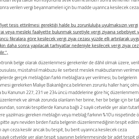
sonra verilen vergi beyannameleri için bu madde uyarınca kesilecek cez
iyet tesis ettirilmesi gerektiği halde bu zorunluluğa uyulmaksızın vergi
, zirai veya mesleki faaliyette bulunmak suretiyle vergi ziyaına sebebiyet 
ncü fıkralara göre kesilecek vergi ziyaı cezası yüzde elli artırılarak uygu
kin daha sonra yapılacak tarhiyatlar nedeniyle kesilecek vergi ziyaı cez
ir.”,
tronik belge olarak düzenlenmesi gerekenler de dâhil olmak üzere, veri
r pusulası, müstahsil makbuzu ile serbest meslek makbuzlarının verilme
lerde gerçek meblağdan farklı meblağlara yer verilmesi, bu belgelerin
nmesi gerekirken Maliye Bakanlığınca belirlenen zorunlu haller hariç olm
da bu Kanunun 227, 231 ve 234 üncü maddelerine göre hiç düzenlenmem
üzenlemek ve almak zorunda olanların her birine, her bir belge için bir tak
irasından, sonraki tespitlerde Kanuna bağlı 2 sayılı cetvelde yer alan tuta
re yazılması gereken meblağın veya meblağ farkının %10’u nispetinde ö
espitte aynı neviden birden fazla belgenin düzenlenmediğinin tespit edilm
ı ayrı ceza kesilir ancak bu tespit, bu bent uyarınca kesilecek ceza
yılı cetvelde yer alan tespit sayısının belirlenmesinde bir adet tespit o