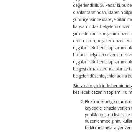
değerlendirilir. Şu kadar ki, bu 
olanlar tarafından, idarenin bi
günü içerisinde idareye bildiril
kapsamındaki belgelerin düzenle
girmeden önce belgenin düzenlen
durumlarda, belgeleri düzenleme
uygulanır. Bu bent kapsamındak
halinde, belgeleri düzenlemek zo
uygulanır. Bu bent kapsamındak
belgeyi almak zorunda olanlar ta
belgeleri düzenleyenler adına bu 
Bir takvim yılı içinde her bir be
kesilecek cezanın toplamı 10 m
Elektronik belge olarak 
kaydedici cihazla verilen f
günlük müşteri listesi il
düzenlenmediğinin, kullan
farklı meblağlara yer ver