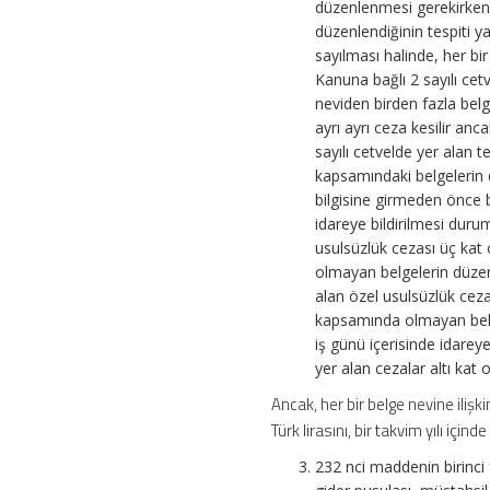
düzenlenmesi gerekirken 
düzenlendiğinin tespiti
sayılması halinde, her bir 
Kanuna bağlı 2 sayılı cetv
neviden birden fazla bel
ayrı ayrı ceza kesilir an
sayılı cetvelde yer alan t
kapsamındaki belgelerin 
bilgisine girmeden önce 
idareye bildirilmesi dur
usulsüzlük cezası üç kat
olmayan belgelerin düzen
alan özel usulsüzlük ceza
kapsamında olmayan belge
iş günü içerisinde idarey
yer alan cezalar altı kat 
Ancak, her bir belge nevine ilişk
Türk lirasını, bir takvim yılı için
232 nci maddenin birinci f