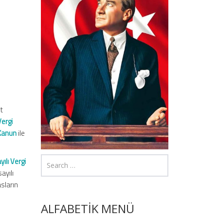
ıt
Vergi
 Kanun
ile
yılı Vergi
ayılı
asların
ALFABETİK MENÜ