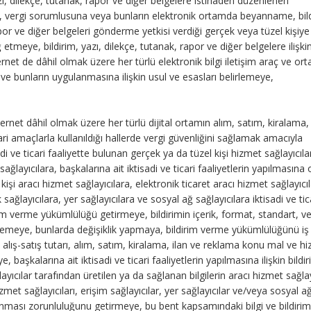
azı, dilekçe, tutanak, rapor ve diğer belgelere istinaden düzenlenen
, vergi sorumlusuna veya bunların elektronik ortamda beyanname, bild
apor ve diğer belgeleri gönderme yetkisi verdiği gerçek veya tüzel kişiye
etmeye, bildirim, yazı, dilekçe, tutanak, rapor ve diğer belgelere ilişki
ernet de dâhil olmak üzere her türlü elektronik bilgi iletişim araç ve o
e ve bunların uygulanmasına ilişkin usul ve esasları belirlemeye,
ternet dâhil olmak üzere her türlü dijital ortamın alım, satım, kiralama, 
cari amaçlarla kullanıldığı hallerde vergi güvenliğini sağlamak amacıyla
i ve ticari faaliyette bulunan gerçek ya da tüzel kişi hizmet sağlayıcıla
sağlayıcılara, başkalarına ait iktisadi ve ticari faaliyetlerin yapılmasına
işi aracı hizmet sağlayıcılara, elektronik ticaret aracı hizmet sağlayıcıl
k sağlayıcılara, yer sağlayıcılara ve sosyal ağ sağlayıcılara iktisadi ve tic
dirim verme yükümlülüğü getirmeye, bildirimin içerik, format, standart, v
rlemeye, bunlarda değişiklik yapmaya, bildirim verme yükümlülüğünü iş
, alış-satış tutarı, alım, satım, kiralama, ilan ve reklama konu mal ve h
eye, başkalarına ait iktisadi ve ticari faaliyetlerin yapılmasına ilişkin bildi
ğlayıcılar tarafından üretilen ya da sağlanan bilgilerin aracı hizmet sağlay
izmet sağlayıcıları, erişim sağlayıcılar, yer sağlayıcılar ve/veya sosyal a
lınması zorunluluğunu getirmeye, bu bent kapsamındaki bilgi ve bildirim