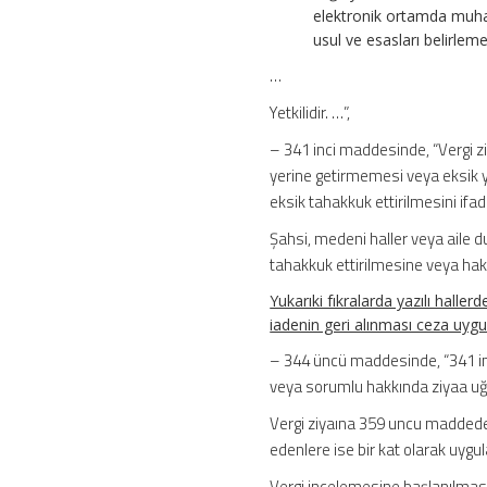
elektronik ortamda muhaf
usul ve esasları belirlem
…
Yetkilidir. …”,
– 341 inci maddesinde, “Vergi zi
yerine getirmemesi veya eksik 
eksik tahakkuk ettirilmesini ifad
Şahsi, medeni haller veya aile d
tahakkuk ettirilmesine veya hak
Yukarıki fıkralarda yazılı hall
iadenin geri alınması ceza uyg
– 344 üncü maddesinde, “341 inci
veya sorumlu hakkında ziyaa uğrat
Vergi ziyaına 359 uncu maddede ya
edenlere ise bir kat olarak uygul
Vergi incelemesine başlanılmas