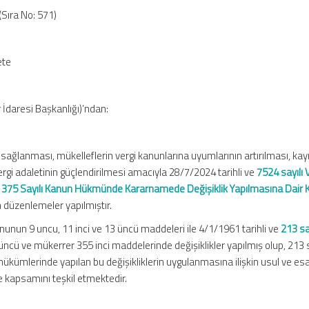
(Sıra No: 571)
ete
 İdaresi Başkanlığı)’ndan:
n sağlanması, mükelleflerin vergi kanunlarına uyumlarının artırılması, kay
ergi adaletinin güçlendirilmesi amacıyla 28/7/2024 tarihli ve
7524 sayılı 
ve 375 Sayılı Kanun Hükmünde Kararnamede Değişiklik Yapılmasına Dair
m düzenlemeler yapılmıştır.
nunun 9 uncu, 11 inci ve 13 üncü maddeleri ile 4/1/1961 tarihli ve
213 sa
ncü ve mükerrer 355 inci maddelerinde değişiklikler yapılmış olup, 213 s
 hükümlerinde yapılan bu değişikliklerin uygulanmasına ilişkin usul ve es
e kapsamını teşkil etmektedir.