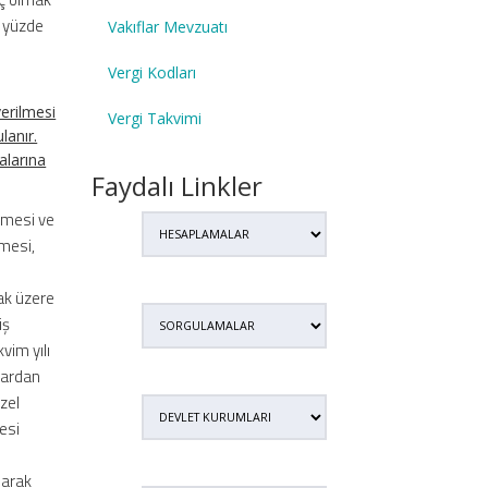
a yüzde
Vakıflar Mevzuatı
Vergi Kodları
verilmesi
Vergi Takvimi
lanır.
alarına
Faydalı Linkler
lmesi ve
mesi,
ak üzere
iş
vim yılı
rlardan
zel
esi
larak