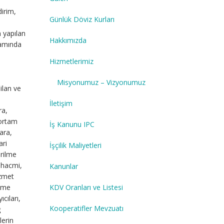
irim,
Günlük Döviz Kurları
n yapılan
Hakkımızda
rtamında
Hizmetlerimiz
Misyonumuz – Vizyonumuz
ilan ve
İletişim
ra,
 ortam
İş Kanunu IPC
ara,
ari
İşçilik Maliyetleri
erilme
 hacmi,
Kanunlar
izmet
KDV Oranları ve Listesi
rime
ıcıları,
Kooperatifler Mevzuatı
ğ
lerin