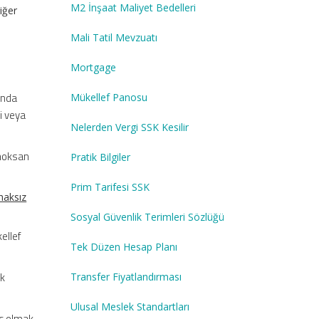
M2 İnşaat Maliyet Bedelleri
iğer
Mali Tatil Mevzuatı
Mortgage
ında
Mükellef Panosu
i veya
Nelerden Vergi SSK Kesilir
 noksan
Pratik Bilgiler
Prim Tarifesi SSK
haksız
Sosyal Güvenlik Terimleri Sözlüğü
ellef
Tek Düzen Hesap Planı
ak
Transfer Fiyatlandırması
Ulusal Meslek Standartları
iç olmak