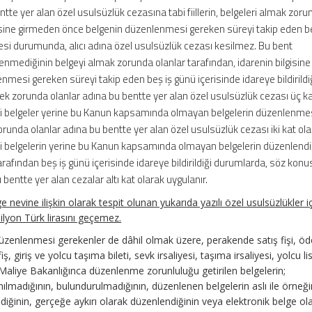
bentte yer alan özel usulsüzlük cezasına tabi fiillerin, belgeleri almak zor
lgisine girmeden önce belgenin düzenlenmesi gereken süreyi takip eden b
mesi durumunda, alıcı adına özel usulsüzlük cezası kesilmez. Bu bent
nmediğinin belgeyi almak zorunda olanlar tarafından, idarenin bilgisine
mesi gereken süreyi takip eden beş iş günü içerisinde idareye bildirildi
k zorunda olanlar adına bu bentte yer alan özel usulsüzlük cezası üç ka
i belgeler yerine bu Kanun kapsamında olmayan belgelerin düzenlenme
runda olanlar adına bu bentte yer alan özel usulsüzlük cezası iki kat ol
i belgelerin yerine bu Kanun kapsamında olmayan belgelerin düzenlendi
rafından beş iş günü içerisinde idareye bildirildiği durumlarda, söz konu
bentte yer alan cezalar altı kat olarak uygulanır.
lge nevine ilişkin olarak tespit olunan yukarıda yazılı özel usulsüzlükler i
ilyon Türk lirasını geçemez.
düzenlenmesi gerekenler de dâhil olmak üzere, perakende satış fişi, 
iş, giriş ve yolcu taşıma bileti, sevk irsaliyesi, taşıma irsaliyesi, yolcu lis
e Maliye Bakanlığınca düzenlenme zorunluluğu getirilen belgelerin;
ılmadığının, bulundurulmadığının, düzenlenen belgelerin aslı ile örneğ
ildiğinin, gerçeğe aykırı olarak düzenlendiğinin veya elektronik belge ol