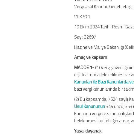
No:
Vergi Usul Kanunu Genel Tebliği 
571)
VUK 571
için
19 Ekim 2024 Tarihli Resmi Gaz
Sayı: 32697
Hazine ve Maliye Bakanlığı (Gelir
Amaç ve kapsam
MADDE 1-
(1) Vergi güvenliğini
dışılıkla mücadele edilmesi ve v
Kanunları ile Bazı Kanunlarda 
bazı vergi kanunlarında bir takı
(2) Bu kapsamda, 7524 sayılı Ka
Usul Kanununun
344 üncü, 353 ü
Kanunun vergi cezalarına ilişkin
belirlenmesi bu Tebliğin amaç v
Yasal dayanak