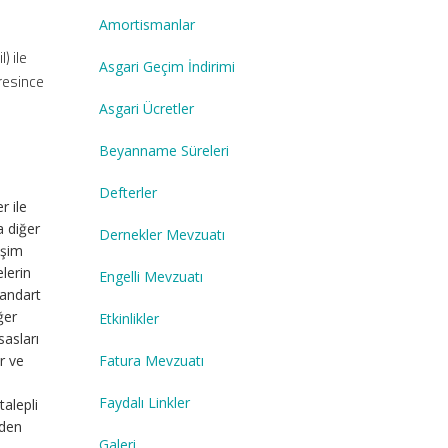
Amortismanlar
) ile
Asgari Geçim İndirimi
iresince
Asgari Ücretler
Beyanname Süreleri
Defterler
r ile
a diğer
Dernekler Mevzuatı
işim
lerin
Engelli Mevzuatı
tandart
ğer
Etkinlikler
sasları
Fatura Mevzuatı
r ve
Faydalı Linkler
alepli
nden
Galeri