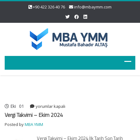
+90 422 326 40 76
info@mbaymm.com
Eki
01
Vergi
yorumlar kapalı
Takvimi
Vergi Takvimi – Ekim 2024
–
Posted by
MBA YMM
Ekim
2024
Vergi Takvimi – Ekim 2024 İlk Tarih Son Tarih
için