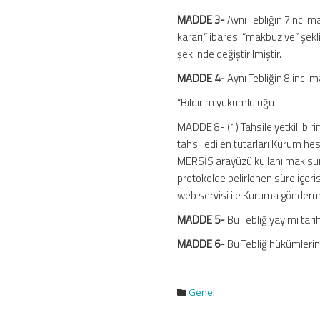
MADDE 3-
Aynı Tebliğin 7 nci m
kararı,” ibaresi “makbuz ve” şekli
şeklinde değiştirilmiştir.
MADDE 4-
Aynı Tebliğin 8 inci m
“Bildirim yükümlülüğü
MADDE 8- (1) Tahsile yetkili biri
tahsil edilen tutarları Kurum 
MERSİS arayüzü kullanılmak suret
protokolde belirlenen süre içeri
web servisi ile Kuruma gönderm
MADDE 5-
Bu Tebliğ yayımı tari
MADDE 6-
Bu Tebliğ hükümleri
Genel