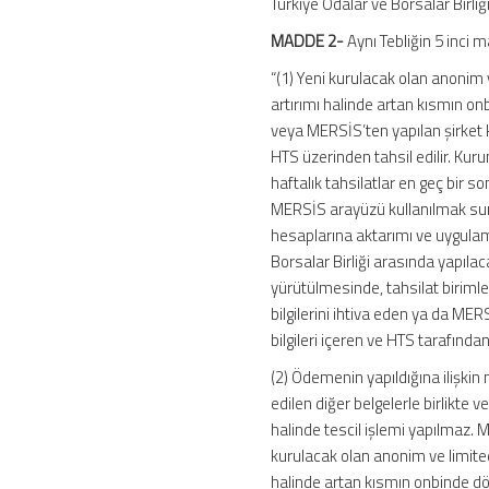
Türkiye Odalar ve Borsalar Birliğ
MADDE 2-
Aynı Tebliğin 5 inci m
“(1) Yeni kurulacak olan anonim
artırımı halinde artan kısmın onb
veya MERSİS’ten yapılan şirket 
HTS üzerinden tahsil edilir. Kurum
haftalık tahsilatlar en geç bir s
MERSİS arayüzü kullanılmak suret
hesaplarına aktarımı ve uygulamay
Borsalar Birliği arasında yapılac
yürütülmesinde, tahsilat birimler
bilgilerini ihtiva eden ya da ME
bilgileri içeren ve HTS tarafınd
(2) Ödemenin yapıldığına ilişkin 
edilen diğer belgelerle birlikt
halinde tescil işlemi yapılmaz. 
kurulacak olan anonim ve limite
halinde artan kısmın onbinde dö