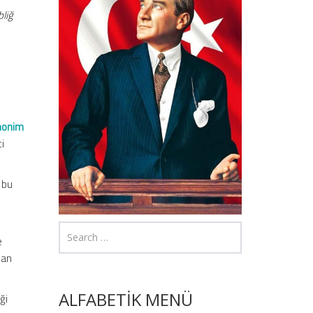
bliğ
Anonim
ci
a bu
e
nan
ALFABETİK MENÜ
ği