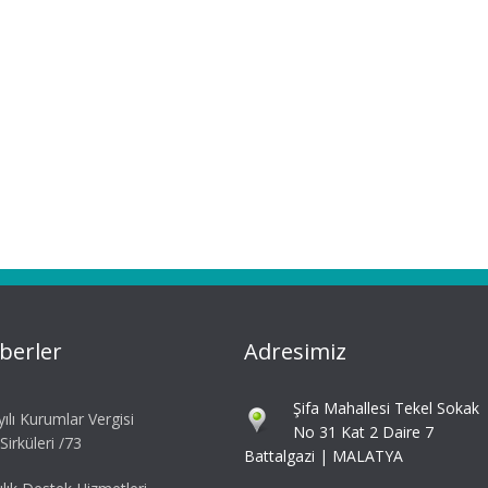
berler
Adresimiz
Şifa Mahallesi Tekel Sokak
ılı Kurumlar Vergisi
No 31 Kat 2 Daire 7
irküleri /73
Battalgazi | MALATYA