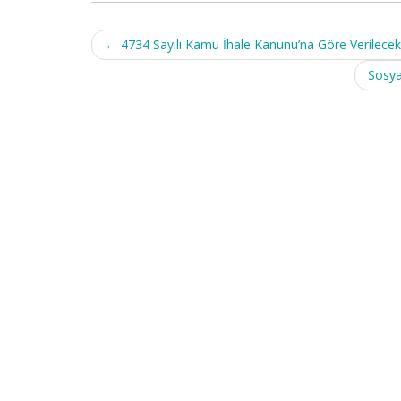
Post
←
4734 Sayılı Kamu İhale Kanunu’na Göre Verilecek
navigation
Sosya