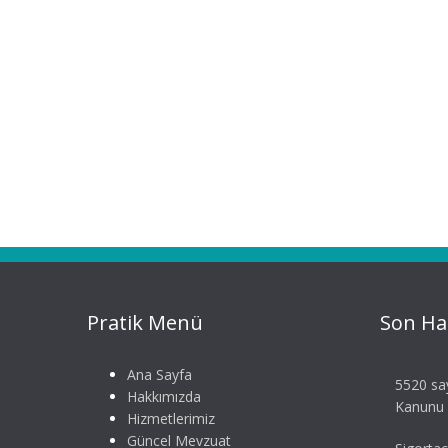
Pratik Menü
Son Ha
Ana Sayfa
5520 say
Hakkımızda
Kanunu S
Hizmetlerimiz
Güncel Mevzuat