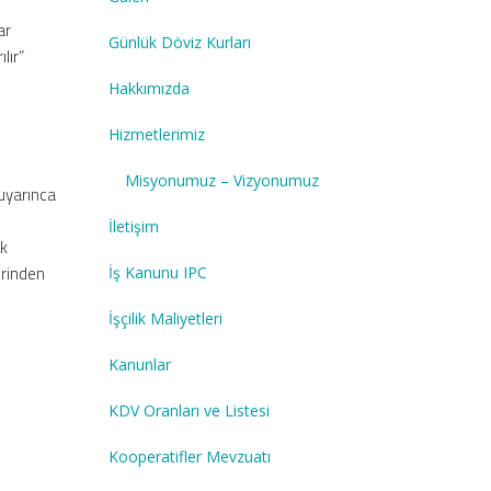
ar
Günlük Döviz Kurları
lır”
Hakkımızda
Hizmetlerimiz
Misyonumuz – Vizyonumuz
 uyarınca
İletişim
ak
erinden
İş Kanunu IPC
İşçilik Maliyetleri
Kanunlar
KDV Oranları ve Listesi
Kooperatifler Mevzuatı