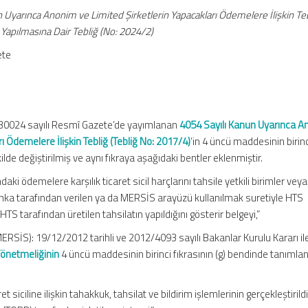
 Uyarınca Anonim ve Limited Şirketlerin Yapacakları Ödemelere İlişkin Te
 Yapılmasına Dair Tebliğ (No: 2024/2)
ete
e 30024 sayılı Resmî Gazete’de yayımlanan
4054 Sayılı Kanun Uyarınca 
ı Ödemelere İlişkin Tebliğ (Tebliğ No: 2017/4)
’in 4 üncü maddesinin birin
kilde değiştirilmiş ve aynı fıkraya aşağıdaki bentler eklenmiştir.
aki ödemelere karşılık ticaret sicil harçlarını tahsile yetkili birimler vey
anka tarafından verilen ya da MERSİS arayüzü kullanılmak suretiyle HTS
HTS tarafından üretilen tahsilatın yapıldığını gösterir belgeyi,”
(MERSİS): 19/12/2012 tarihli ve 2012/4093 sayılı Bakanlar Kurulu Kararı il
 Yönetmeliğinin
4 üncü maddesinin birinci fıkrasının (g) bendinde tanımla
t siciline ilişkin tahakkuk, tahsilat ve bildirim işlemlerinin gerçekleştirildi