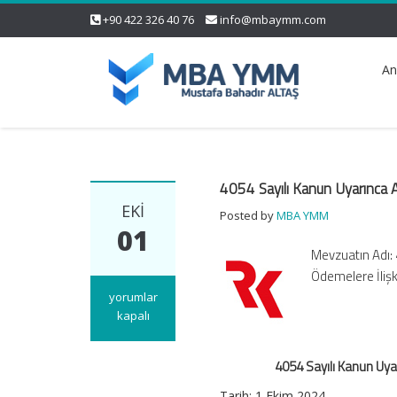
+90 422 326 40 76
info@mbaymm.com
An
4054 Sayılı Kanun Uyarınca 
EKI
Posted by
MBA YMM
01
Mevzuatın Adı: 
Ödemelere İlişk
4054
yorumlar
Sayılı
kapalı
Kanun
Uyarınca
4054 Sayılı Kanun Uya
Anonim
ve
Tarih: 1 Ekim 2024