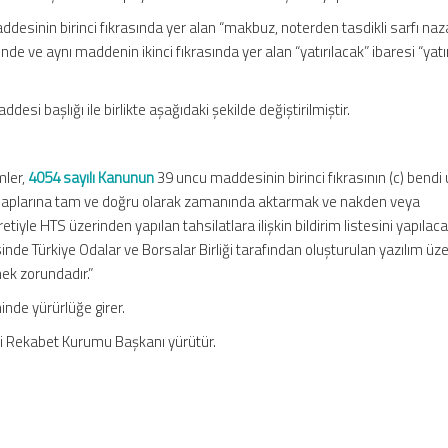
addesinin birinci fıkrasında yer alan “makbuz, noterden tasdikli sarfı naz
nde ve aynı maddenin ikinci fıkrasında yer alan “yatırılacak” ibaresi “yatırı
addesi başlığı ile birlikte aşağıdaki şekilde değiştirilmiştir.
mler,
4054 sayılı Kanunun
39 uncu maddesinin birinci fıkrasının (c) bendi
hesaplarına tam ve doğru olarak zamanında aktarmak ve nakden veya
iyle HTS üzerinden yapılan tahsilatlara ilişkin bildirim listesini yapılac
sinde Türkiye Odalar ve Borsalar Birliği tarafından oluşturulan yazılım üz
ek zorundadır.”
hinde yürürlüğe girer.
ni Rekabet Kurumu Başkanı yürütür.