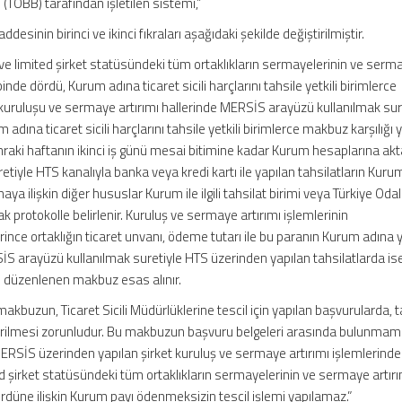
i (TOBB) tarafından işletilen sistemi,”
addesinin birinci ve ikinci fıkraları aşağıdaki şekilde değiştirilmiştir.
 ve limited şirket statüsündeki tüm ortaklıkların sermayelerinin ve serm
inde dördü, Kurum adına ticaret sicili harçlarını tahsile yetkili birimlerce
kuruluşu ve sermaye artırımı hallerinde MERSİS arayüzü kullanılmak sur
 adına ticaret sicili harçlarını tahsile yetkili birimlerce makbuz karşılığı 
onraki haftanın ikinci iş günü mesai bitimine kadar Kurum hesaplarına aktar
iyle HTS kanalıyla banka veya kredi kartı ile yapılan tahsilatların Kuru
a ilişkin diğer hususlar Kurum ile ilgili tahsilat birimi veya Türkiye Oda
ak protokolle belirlenir. Kuruluş ve sermaye artırımı işlemlerinin
ince ortaklığın ticaret unvanı, ödeme tutarı ile bu paranın Kurum adına ya
RSİS arayüzü kullanılmak suretiyle HTS üzerinden yapılan tahsilatlarda is
an düzenlenen makbuz esas alınır.
makbuzun, Ticaret Sicili Müdürlüklerine tescil için yapılan başvurularda, 
e verilmesi zorunludur. Bu makbuzun başvuru belgeleri arasında bulunmam
MERSİS üzerinden yapılan şirket kuruluş ve sermaye artırımı işlemlerinde
d şirket statüsündeki tüm ortaklıkların sermayelerinin ve sermaye artırı
rdüne ilişkin Kurum payı ödenmeksizin tescil işlemi yapılamaz.”