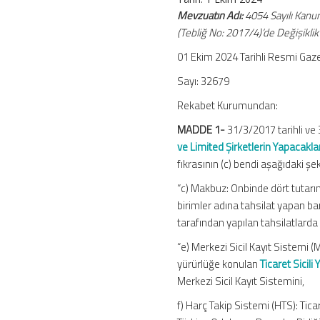
Limited
Mevzuatın Adı:
4054 Sayılı Kanun
Şirketlerin
(Tebliğ No: 2017/4)’de Değişiklik
Yapacakları
Ödemeler
01 Ekim 2024 Tarihli Resmi Gaz
(No:
Sayı: 32679
2024/2)
için
Rekabet Kurumundan:
MADDE 1-
31/3/2017 tarihli v
ve Limited Şirketlerin Yapacaklar
fıkrasının (c) bendi aşağıdaki şe
“c) Makbuz: Onbinde dört tutarınd
birimler adına tahsilat yapan b
tarafından yapılan tahsilatlarda 
“e) Merkezi Sicil Kayıt Sistemi 
yürürlüğe konulan
Ticaret Sicili
Merkezi Sicil Kayıt Sistemini,
f) Harç Takip Sistemi (HTS): Ticare