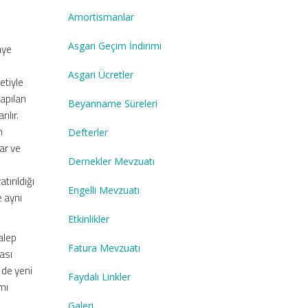
Amortismanlar
Asgari Geçim İndirimi
aye
Asgari Ücretler
etiyle
yapılan
Beyanname Süreleri
ılır.
m
Defterler
lar ve
Dernekler Mevzuatı
tırıldığı
Engelli Mevzuatı
e aynı
Etkinlikler
talep
Fatura Mevzuatı
ası
 de yeni
Faydalı Linkler
mı
Galeri