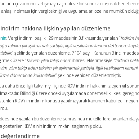
runların çözümünü tartışmaya açmak ve bir sonuca ulaşmak hedeflenmiş
 anlaşılır olması için vergi tekniği ve uygulamaları özeline mümkün oldu
indirim hakkına ilişkin yapılan düzenleme
inin
; Vergi İndirimi başlıklı 29.maddesinin 3.fıkrasında yer alan “
İndirim h
u takvim yılı aşılmamak şartıyla, ilgili vesikaların kanuni defterlere kayde
abilir.
” şeklinde yer alan düzenleme, 7104 sayılı Kanunun 8 inci maddesi
girmek üzere “
takvim yılını takip eden
” ibaresi eklenmesiyle
“İndirim hakkı
 yılını takip eden takvim yılı aşılmamak şartıyla, ilgili vesikaların kanuni
dirme döneminde kullanılabilir
” şeklinde yeniden düzenlenmiştir.
daha önce ilgili takvim yılı içinde KDV indirim hakkının izleyen yıl sonu
lmaktadır. Bilindiği üzere önceki uygulamada dönemsellik ilkesi gereğin
gösterilen KDV’nin indirim konusu yapılmayarak kanunen kabul edilmeyen 
ordu.
ddesinde yapılan bu düzenleme sonrasında mükelleflere bir anlamda ya
larda gösterilen KDV sinin indirim imkânı sağlanmış oldu.
 değerlendirme