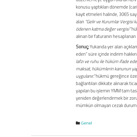
konusu yaptıkları dönemde (cari
kayıt etmeleri halinde, 3065 sa
alan
“Gelir ve Kurumlar Vergisi k
ödenen katma değer vergisi”
hü
alınan bir faturanın hesaplanan 
Sonuç;
Yukarıda yer alan açıklama
eden” süre içinde indirim hakkın
lafzı ve ruhu ile hüküm ifade ede
maksat, hükümlerin kanunun yapı
uygulanır.”
hükmü gereğince özell
bağlantıları dikkate alınarak tic
yapılan bu işlemin YMM tam tas
yeniden değerlendirmek bir zorun
mümkün olmayan cezalı durumlar
Genel