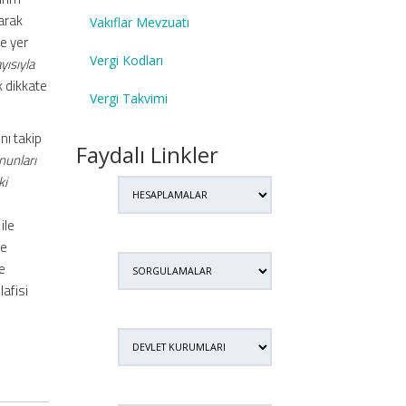
arak
Vakıflar Mevzuatı
e yer
Vergi Kodları
yısıyla
 dikkate
Vergi Takvimi
.
nı takip
Faydalı Linkler
nunları
ki
ile
le
e
lafisi