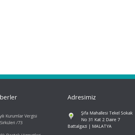
berler
Adresimiz
Şifa Mahallesi Tekel Sokak
ılı Kurumlar Vergisi
No 31 Kat 2 Daire 7
irküleri /73
Battalgazi | MALATYA