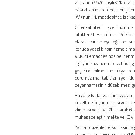
zamanda 5520 sayılı KVK kazancı
hâsılattan indirebilecekleri gide
KVK’nun 11. maddesinde ise kaza
Gider kabul edilmeyen indirimlerl
bittikten/ hesap dönemi/defterle
olarak indirilemeyeceği konusun
konuda yasal bir sınırlama olm
VUK 219.maddesinde belirlenmiş 
ilgili yılın kazancının tespitind
geçerli olabilmesi ancak yasa
durumda mali tabloların yeni du
beyannamesinin düzeltilmesi ge
Bu güne kadar yapılan uygulamada
düzeltme beyannamesi verme seçe
alınması ve KDV dâhil olarak 68
muhasebeleştirilmekte ve KDV d
Yapılan düzenleme sonrasında geç
düzenlemeye uygun olarak KDV in