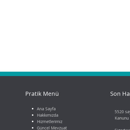
Pratik Menü
Son Ha
Ana Sayfa
5520 say
Hakkımızda
Kanunu S
Hizmetlerimiz
Güncel Mevzuat