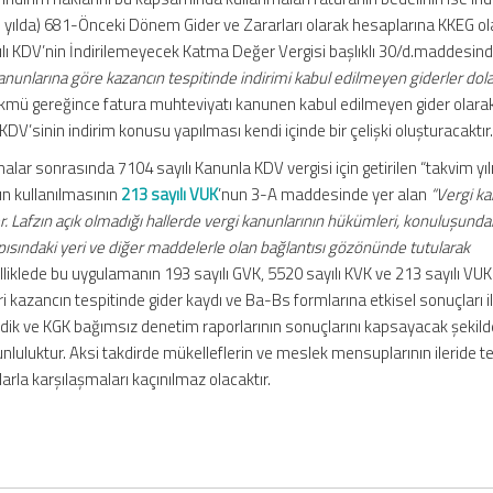
 yılda) 681-Önceki Dönem Gider ve Zararları olarak hesaplarına KKEG ol
yılı KDV’nin İndirilemeyecek Katma Değer Vergisi başlıklı 30/d.maddesind
anunlarına göre kazancın tespitinde indirimi kabul edilmeyen giderler dola
kmü gereğince fatura muhteviyatı kanunen kabul edilmeyen gider olarak
KDV’sinin indirim konusu yapılması kendi içinde bir çelişki oluşturacaktır
lar sonrasında 7104 sayılı Kanunla KDV vergisi için getirilen “takvim yılı
ın kullanılmasının
213 sayılı VUK
’nun 3-A maddesinde yer alan
“Vergi ka
r. Lafzın açık olmadığı hallerde vergi kanunlarının hükümleri, konuluşunda
sındaki yeri ve diğer maddelerle olan bağlantısı gözönünde tutularak
iklede bu uygulamanın 193 sayılı GVK, 5520 sayılı KVK ve 213 sayılı VUK 
ari kazancın tespitinde gider kaydı ve Ba-Bs formlarına etkisel sonuçları i
dik ve KGK bağımsız denetim raporlarının sonuçlarını kapsayacak şekild
luluktur. Aksi takdirde mükelleflerin ve meslek mensuplarının ileride te
la karşılaşmaları kaçınılmaz olacaktır.