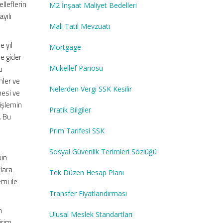
lleflerin
M2 İnşaat Maliyet Bedelleri
yılı
Mali Tatil Mevzuatı
e yıl
Mortgage
de gider
Mükellef Panosu
u
mler ve
Nelerden Vergi SSK Kesilir
mesi ve
 işlemin
Pratik Bilgiler
. Bu
Prim Tarifesi SSK
Sosyal Güvenlik Terimleri Sözlüğü
kin
lara
Tek Düzen Hesap Planı
mi ile
Transfer Fiyatlandırması
n
Ulusal Meslek Standartları
irim