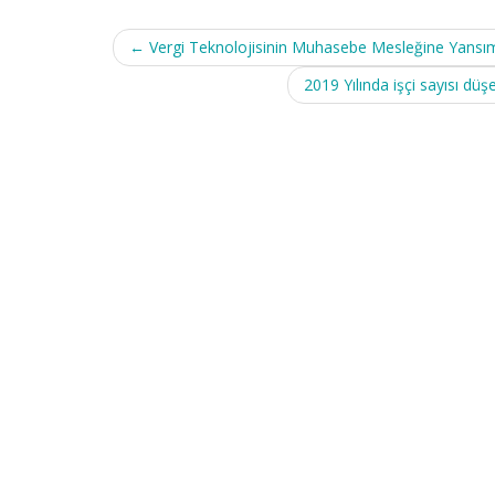
Post
←
Vergi Teknolojisinin Muhasebe Mesleğine Yans
navigation
2019 Yılında işçi sayısı dü