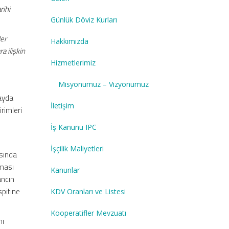
rihi
Günlük Döviz Kurları
ler
Hakkımızda
a ilişkin
Hizmetlerimiz
Misyonumuz – Vizyonumuz
kayda
İletişim
irimleri
İş Kanunu IPC
İşçilik Maliyetleri
asında
nması
Kanunlar
ancın
spitine
KDV Oranları ve Listesi
Kooperatifler Mevzuatı
nı