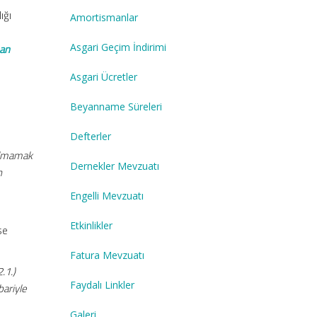
ığı
Amortismanlar
Asgari Geçim İndirimi
man
Asgari Ücretler
Beyanname Süreleri
Defterler
şılmamak
Dernekler Mevzuatı
n
Engelli Mevzuatı
Etkinlikler
se
Fatura Mevzuatı
.1.)
Faydalı Linkler
bariyle
Galeri