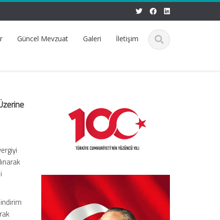
r
Güncel Mevzuat
Galeri
İletişim
Üzerine
ergiyi
lınarak
i
indirim
arak