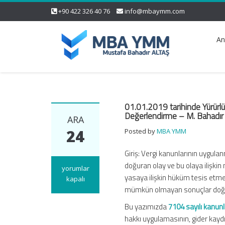
+90 422 326 40 76
info@mbaymm.com
An
01.01.2019 tarihinde Yürürlü
Değerlendirme – M. Bahadı
ARA
24
Posted by
MBA YMM
Giriş: Vergi kanunlarının uygulan
doğuran olay ve bu olaya ilişkin 
01.01.2019
yorumlar
yasaya ilişkin hüküm tesis etm
tarihinde
kapalı
mümkün olmayan sonuçlar doğur
Yürürlüğe
Girecek
Bu yazımızda
7104 sayılı kanun
KDV’de
hakkı uygulamasının, gider kayd
İndirim