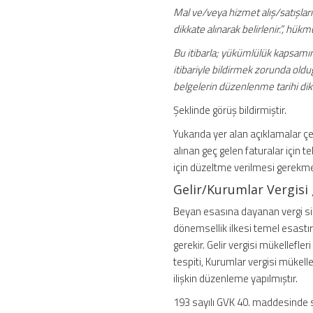
Mal ve/veya hizmet alış/satışların
dikkate alınarak belirlenir.”, hük
Bu itibarla; yükümlülük kapsamında
itibariyle bildirmek zorunda olduğ
belgelerin düzenlenme tarihi dik
Şeklinde görüş bildirmiştir.
Yukarıda yer alan açıklamalar çerç
alınan geç gelen faturalar için t
için düzeltme verilmesi gerekme
Gelir/Kurumlar Vergisi
Beyan esasına dayanan vergi si
dönemsellik ilkesi temel esastır. 
gerekir. Gelir vergisi mükellefleri
tespiti, Kurumlar vergisi mükelle
ilişkin düzenleme yapılmıştır.
193 sayılı GVK 40. maddesinde sa