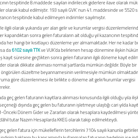
nın tespitinde 8.maddede sayılan indirilecek giderlere ilave olarak müke
rler olarak kabul edilmiştir. 193 sayılı GVK’ nun 41. maddesinde ve 5520 sa
ncın tespitinde kabul edilmeyen indirimler sayılmıştır.
e ilgili olarak yukarıda yer alan gelir ve kurumlar vergisi düzenlemelerind
r kapandıktan sonra gelen faturaların ait olduğu yıl kazancının tespitin
da her hangi bir kısıtlayıcı düzenleme yer almamaktadır. Her ne kadar b
asa da
6102 sayılı TTK
ve VUK’da belirlenen hesap dönemine ilişkin hükü
kayıt süresine geçtikten sonra gelen faturanın ilgili döneme kayıt edil
e gider olarak dikkate alınması normal şartlarda mümkün değildir. Böyle bir
da öngörülen düzeltme beyannamesinin verilmesiyle mümkün olmaktadır
ruma göre düzenlenmesi ile birlikte o döneme ait gelir/kurumlar vergisi
rekir.
 geç gelen faturanın kayıtlara alınması konusunda ilgili olduğu yıla iliş
neği dışında geç gelen bu faturanın işletmeye ulaştığı cari yılda kayıt
1-Önceki Dönem Gider ve Zararları olarak hesaplara kaydedilmesi yönte
âhil tutar Nazım Hesaplarda KKEG olarak takip edilmekteydi.
 gelen fatura için mükelleflerin tercihlerini 7104 sayılı kanunla getirile
dirim haklarını bu kapsamında kullanmaları faturanın bedelinin ise ind