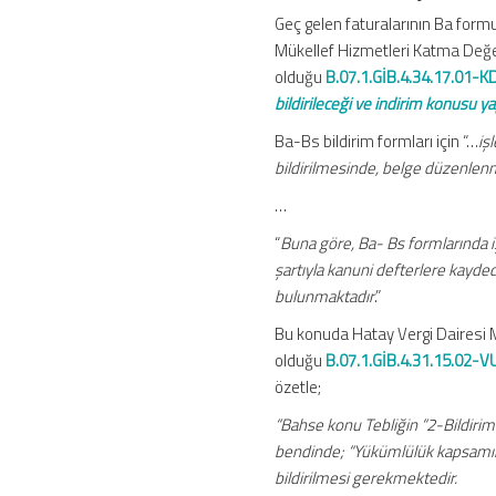
Geç gelen faturalarının Ba formun
Mükellef Hizmetleri Katma Değe
olduğu
B.07.1.GİB.4.34.17.01-K
bildirileceği ve indirim konusu ya
Ba-Bs bildirim formları için “…
iş
bildirilmesinde, belge düzenlenm
…
“
Buna göre, Ba- Bs formlarında i
şartıyla kanuni defterlere kay
bulunmaktadır
.”
Bu konuda Hatay Vergi Dairesi 
olduğu
B.07.1.GİB.4.31.15.02-
özetle;
“Bahse konu Tebliğin “2-Bildiriml
bendinde; “Yükümlülük kapsamında
bildirilmesi gerekmektedir.