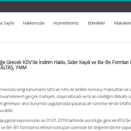
a Sayfa
Hakkımızda
Hizmetlerimiz
Etkinlikler
Makalele
ğe Girecek KDV’de İndirim Hakkı, Gider Kaydı ve Ba-Bs Formları 
r ALTAŞ, YMM
masında vergi kanunlarını lafzı ve ruhu ile birlikte konuluş maksatları ve v
muamelelerin gerçek mahiyeti, olayın iktisadi ve ticari özelliğini dikkate a
ek gerekiyor aksi durumda uygulamada yaşanacak sorunlar ilerde telafis
abilir.
la
uygulamaya konulan ve 01.01.2019 tarihinde yürürlüğe girecek KDV’de 
ı ve BA-BS formlarına etkisel sonuçları üzerinde bir değerlendirme yap