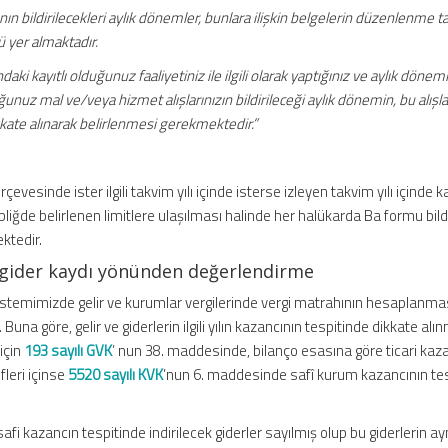
ın bildirilecekleri aylık dönemler, bunlara ilişkin belgelerin düzenlenme ta
mü yer almaktadır.
ki kayıtlı olduğunuz faaliyetiniz ile ilgili olarak yaptığınız ve aylık dönem
unuz mal ve/veya hizmet alışlarınızın bildirileceği aylık dönemin, bu alışlar
kate alınarak belirlenmesi gerekmektedir.”
evesinde ister ilgili takvim yılı içinde isterse izleyen takvim yılı içinde 
ebliğde belirlenen limitlere ulaşılması halinde her halükarda Ba formu bild
ktedir.
 gider kaydı yönünden değerlendirme
stemimizde gelir ve kurumlar vergilerinde vergi matrahının hesaplanm
Buna göre, gelir ve giderlerin ilgili yılın kazancının tespitinde dikkate alı
 için
193 sayılı GVK
’ nun 38. maddesinde, bilanço esasına göre ticari kaz
fleri içinse
5520 sayılı KVK
’nun 6. maddesinde safî kurum kazancının te
fi kazancın tespitinde indirilecek giderler sayılmış olup bu giderlerin ay