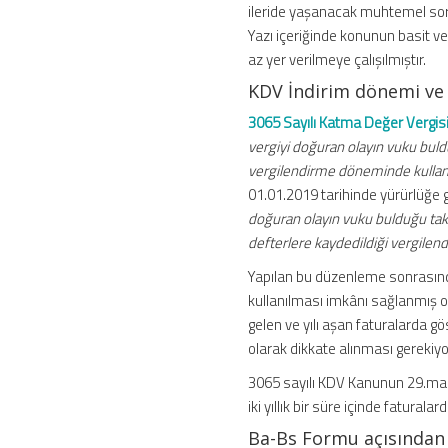
ileride yaşanacak muhtemel so
Hakkı,
Gider
Yazı içeriğinde konunun basit ve
Kaydı
az yer verilmeye çalışılmıştır.
ve
KDV İndirim dönemi ve 
Ba-
Bs
3065 Sayılı Katma Değer Vergis
Formları
vergiyi doğuran olayın vuku bulduğ
Üzerine
vergilendirme döneminde kullanıl
Değerlendirme
01.01.2019 tarihinde yürürlüğe 
–
doğuran olayın vuku bulduğu takvim
M.
defterlere kaydedildiği vergilen
Bahadır
ALTAŞ,
Yapılan bu düzenleme sonrasında 
YMM
kullanılması imkânı sağlanmış o
için
gelen ve yılı aşan faturalarda 
olarak dikkate alınması gerekiy
3065 sayılı KDV Kanunun 29.ma
iki yıllık bir süre içinde fatura
Ba-Bs Formu açısından