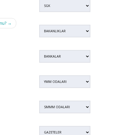
 mu?
→