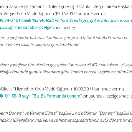
da nasıl ve ne zaman bildirileceği ile ilgili İstanbul Vergi Dairesi Başkanl
r Vergisi Grup Müdürlüğünün 19.07.2012 tarihinde vermiş
DV.29-2161 sayılı
“Ba-Bs Bildirim formlarında geç gelen faturanın ne za
pılacağı”
konusundaki özelgesi
nde özetle;
lem yaptığınız firmalardan tarafınıza geç gelen faturaların Ba Formunda
e tarihinin dikkate alınması gerekmektedir.
”
şlem yaptığınız firmalardan geç gelen faturalara ait KDV nin takvim yılı a
dedildiği dönemde genel hükümlere göre indirim konusu yapılması mümkü
Mükellef Hizmetleri Grup Müdürlüğünün 10.03.2011 tarihinde vermiş
VUK-01-08-8 sayılı “Ba-Bs Formunda dönem”
konusundaki özelgesinde i
erin Dönemi ve Verilme Süresi” başlıklı 2’nci bölümün “Dönemi” başlıklı (2
ki mükelleflerin mal ve/veya hizmet alış/satışlarının aylık dönemler iti