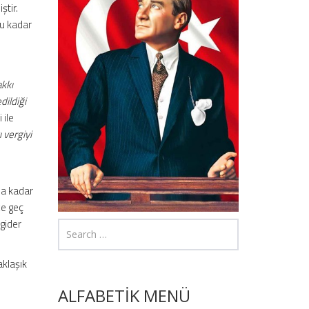
tir.
ğu kadar
akkı
dildiği
 ile
 vergiyi
na kadar
ce geç
gider
klaşık
ALFABETİK MENÜ