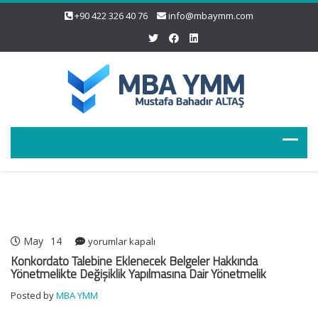
+90 422 326 40 76
info@mbaymm.com
May
14
Konkordato
yorumlar kapalı
Talebine
Konkordato Talebine Eklenecek Belgeler Hakkında
Eklenecek
Yönetmelikte Değişiklik Yapılmasına Dair Yönetmelik
Belgeler
Posted by
MBA YMM
Hakkında
Yönetmelikte