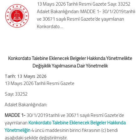
13 Mayıs 2026 Tarihli Resmi Gazete Sayı: 33252
Değişiklik
Adalet Bakanlığından: MADDE 1- 30/1/2019 tarihli
Yapılmasına
ve 30671 sayılı Resmî Gazete’de yayımlanan
Dair
Yönetmelik
Konkordato…
için
Konkordato Talebine Eklenecek Belgeler Hakkında Yönetmelikte
Değişiklik Yapılmasına Dair Yönetmelik
Tarih:
13 Mayıs 2026
13 Mayıs 2026 Tarihli Resmi Gazete
Sayı: 33252
Adalet Bakanlığından:
MADDE 1-
30/1/2019 tarihli ve 30671 sayılı Resmî Gazete’de
yayımlanan
Konkordato Talebine Eklenecek Belgeler Hakkında
Yönetmeliğin
4 üncü maddesinin birinci fıkrasının (c) bendi
aşağıdaki şekilde değiştirilmiştir.