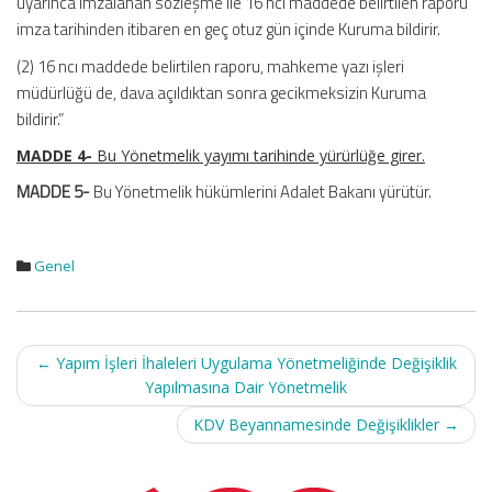
uyarınca imzalanan sözleşme ile 16 ncı maddede belirtilen raporu
imza tarihinden itibaren en geç otuz gün içinde Kuruma bildirir.
(2) 16 ncı maddede belirtilen raporu, mahkeme yazı işleri
müdürlüğü de, dava açıldıktan sonra gecikmeksizin Kuruma
bildirir.”
MADDE 4-
Bu Yönetmelik yayımı tarihinde yürürlüğe girer.
MADDE 5-
Bu Yönetmelik hükümlerini Adalet Bakanı yürütür.
Genel
Post
←
Yapım İşleri İhaleleri Uygulama Yönetmeliğinde Değişiklik
navigation
Yapılmasına Dair Yönetmelik
KDV Beyannamesinde Değişiklikler
→