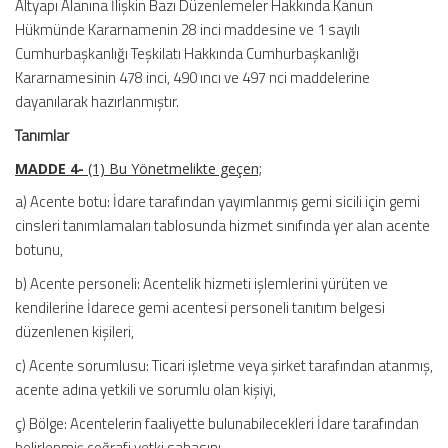
Altyapı Alanına İlişkin Bazı Düzenlemeler Hakkında Kanun
Hükmünde Kararnamenin 28 inci maddesine ve 1 sayılı
Cumhurbaşkanlığı Teşkilatı Hakkında Cumhurbaşkanlığı
Kararnamesinin 478 inci, 490 ıncı ve 497 nci maddelerine
dayanılarak hazırlanmıştır.
Tanımlar
MADDE 4-
(1) Bu Yönetmelikte geçen;
a) Acente botu: İdare tarafından yayımlanmış gemi sicili için gemi
cinsleri tanımlamaları tablosunda hizmet sınıfında yer alan acente
botunu,
b) Acente personeli: Acentelik hizmeti işlemlerini yürüten ve
kendilerine İdarece gemi acentesi personeli tanıtım belgesi
düzenlenen kişileri,
c) Acente sorumlusu: Ticari işletme veya şirket tarafından atanmış,
acente adına yetkili ve sorumlu olan kişiyi,
ç) Bölge: Acentelerin faaliyette bulunabilecekleri İdare tarafından
belirlenmiş coğrafi yetki sahasını,