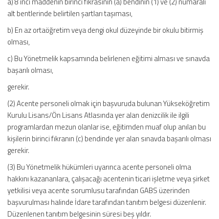
a) 8 inci maddenin birinci fıkrasının (a) bendinin (1) ve (2) numaralı
alt bentlerinde belirtilen şartları taşıması,
b) En az ortaöğretim veya dengi okul düzeyinde bir okulu bitirmiş
olması,
c) Bu Yönetmelik kapsamında belirlenen eğitimi alması ve sınavda
başarılı olması,
gerekir.
(2) Acente personeli olmak için başvuruda bulunan Yükseköğretim
Kurulu Lisans/Ön Lisans Atlasında yer alan denizcilik ile ilgili
programlardan mezun olanlar ise, eğitimden muaf olup anılan bu
kişilerin birinci fıkranın (c) bendinde yer alan sınavda başarılı olması
gerekir.
(3) Bu Yönetmelik hükümleri uyarınca acente personeli olma
hakkını kazananlara, çalışacağı acentenin ticari işletme veya şirket
yetkilisi veya acente sorumlusu tarafından GABS üzerinden
başvurulması halinde İdare tarafından tanıtım belgesi düzenlenir.
Düzenlenen tanıtım belgesinin süresi beş yıldır.