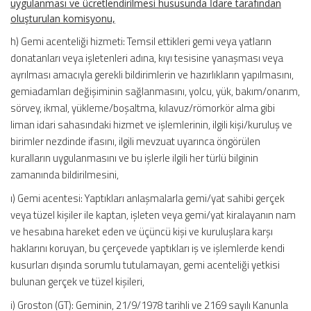
uygulanması ve ücretlendirilmesi hususunda İdare tarafından
oluşturulan komisyonu,
h) Gemi acenteliği hizmeti: Temsil ettikleri gemi veya yatların
donatanları veya işletenleri adına, kıyı tesisine yanaşması veya
ayrılması amacıyla gerekli bildirimlerin ve hazırlıkların yapılmasını,
gemiadamları değişiminin sağlanmasını, yolcu, yük, bakım/onarım,
sörvey, ikmal, yükleme/boşaltma, kılavuz/römorkör alma gibi
liman idari sahasındaki hizmet ve işlemlerinin, ilgili kişi/kuruluş ve
birimler nezdinde ifasını, ilgili mevzuat uyarınca öngörülen
kuralların uygulanmasını ve bu işlerle ilgili her türlü bilginin
zamanında bildirilmesini,
ı) Gemi acentesi: Yaptıkları anlaşmalarla gemi/yat sahibi gerçek
veya tüzel kişiler ile kaptan, işleten veya gemi/yat kiralayanın nam
ve hesabına hareket eden ve üçüncü kişi ve kuruluşlara karşı
haklarını koruyan, bu çerçevede yaptıkları iş ve işlemlerde kendi
kusurları dışında sorumlu tutulamayan, gemi acenteliği yetkisi
bulunan gerçek ve tüzel kişileri,
i) Groston (GT): Geminin, 21/9/1978 tarihli ve 2169 sayılı Kanunla