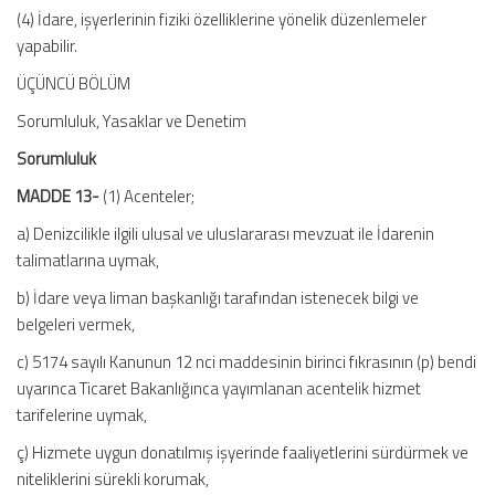
(4) İdare, işyerlerinin fiziki özelliklerine yönelik düzenlemeler
yapabilir.
ÜÇÜNCÜ BÖLÜM
Sorumluluk, Yasaklar ve Denetim
Sorumluluk
MADDE 13-
(1) Acenteler;
a) Denizcilikle ilgili ulusal ve uluslararası mevzuat ile İdarenin
talimatlarına uymak,
b) İdare veya liman başkanlığı tarafından istenecek bilgi ve
belgeleri vermek,
c) 5174 sayılı Kanunun 12 nci maddesinin birinci fıkrasının (p) bendi
uyarınca Ticaret Bakanlığınca yayımlanan acentelik hizmet
tarifelerine uymak,
ç) Hizmete uygun donatılmış işyerinde faaliyetlerini sürdürmek ve
niteliklerini sürekli korumak,