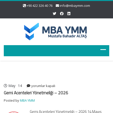
+90 422 326 40 76
info@mbaymm.com
May
14
Gemi
yorumlar kapalı
Acenteleri
Gemi Acenteleri Yönetmeliği – 2026
Yönetmeliği
Posted by
MBA YMM
–
2026
Gemi Acenteleri Yönetmeliği – 2026 14 Mayıs
için