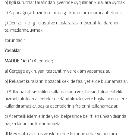
b) İlgili kurumlar tarafından işyerinde uygulanan kurallara uymak,
c) Yapacağı işe hazırlıklı olarak ilgili kurumlara müracaat etmek,
ç) Denizcilikle ilgili ulusal ve uluslararası mevzuat ile İdarenin
talimatlarına uymak,
zorundadır.
Yasaklar
MADDE 14-
(1) Acenteler;
a) Gerçeğe aykırı, yanıltıcı tanıtım ve reklam yapamazlar.
b) Rekabet kurallarını bozacak şekilde faaliyetlerde bulunamazlar.
c) Adlarına tahsis edilen kullanıcı kodu ve şifresini tali acentelik
hizmeti aldıkları acenteler de dâhil olmak üzere başka acentelere
kullandıramazlar, başka acentelerin şifrelerini kullanamazlar.
ç) Acentelik işlemlerinde yetki belgesinde belirtilen ünvan dışında
başka bir ünvan kullanamazlar.
d) Mevzuata aykırı iş ve işlemlerde bulunamazlar ve bunlara