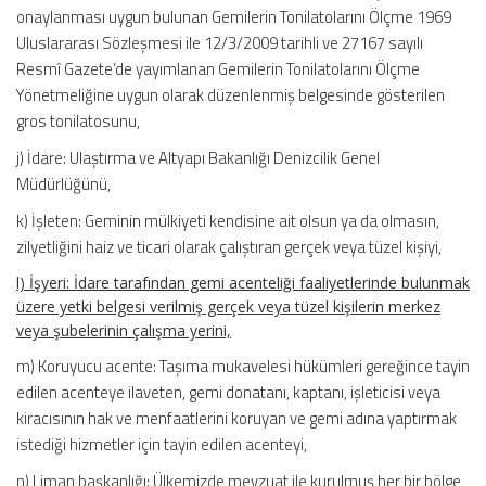
onaylanması uygun bulunan Gemilerin Tonilatolarını Ölçme 1969
Uluslararası Sözleşmesi ile 12/3/2009 tarihli ve 27167 sayılı
Resmî Gazete’de yayımlanan Gemilerin Tonilatolarını Ölçme
Yönetmeliğine uygun olarak düzenlenmiş belgesinde gösterilen
gros tonilatosunu,
j) İdare: Ulaştırma ve Altyapı Bakanlığı Denizcilik Genel
Müdürlüğünü,
k) İşleten: Geminin mülkiyeti kendisine ait olsun ya da olmasın,
zilyetliğini haiz ve ticari olarak çalıştıran gerçek veya tüzel kişiyi,
l) İşyeri: İdare tarafından gemi acenteliği faaliyetlerinde bulunmak
üzere yetki belgesi verilmiş gerçek veya tüzel kişilerin merkez
veya şubelerinin çalışma yerini,
m) Koruyucu acente: Taşıma mukavelesi hükümleri gereğince tayin
edilen acenteye ilaveten, gemi donatanı, kaptanı, işleticisi veya
kiracısının hak ve menfaatlerini koruyan ve gemi adına yaptırmak
istediği hizmetler için tayin edilen acenteyi,
n) Liman başkanlığı: Ülkemizde mevzuat ile kurulmuş her bir bölge