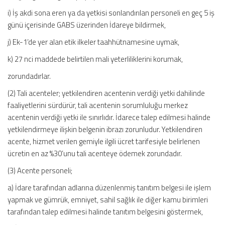
i) İş akdi sona eren ya da yetkisi sonlandırılan personeli en geç 5 iş
günü içerisinde GABS üzerinden İdareye bildirmek,
j) Ek-1’de yer alan etik ilkeler taahhütnamesine uymak,
k) 27 nci maddede belirtilen mali yeterliliklerini korumak,
zorundadırlar.
(2) Tali acenteler; yetkilendiren acentenin verdiği yetki dahilinde
faaliyetlerini sürdürür, tali acentenin sorumluluğu merkez
acentenin verdiği yetki ile sınırlıdır. İdarece talep edilmesi halinde
yetkilendirmeye ilişkin belgenin ibrazı zorunludur. Yetkilendiren
acente, hizmet verilen gemiyle ilgili ücret tarifesiyle belirlenen
ücretin en az %30’unu tali acenteye ödemek zorundadır.
(3) Acente personeli;
a) İdare tarafından adlarına düzenlenmiş tanıtım belgesi ile işlem
yapmak ve gümrük, emniyet, sahil sağlık ile diğer kamu birimleri
tarafından talep edilmesi halinde tanıtım belgesini göstermek,