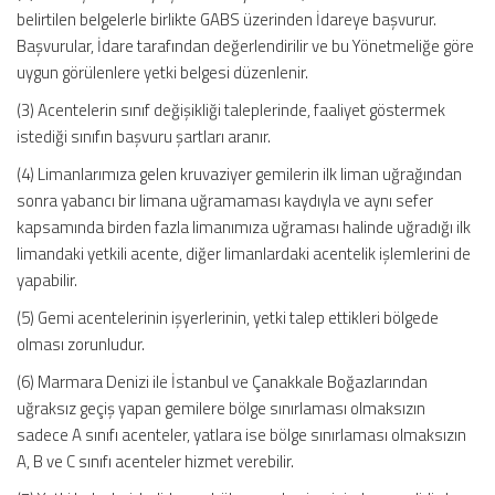
belirtilen belgelerle birlikte GABS üzerinden İdareye başvurur.
Başvurular, İdare tarafından değerlendirilir ve bu Yönetmeliğe göre
uygun görülenlere yetki belgesi düzenlenir.
(3) Acentelerin sınıf değişikliği taleplerinde, faaliyet göstermek
istediği sınıfın başvuru şartları aranır.
(4) Limanlarımıza gelen kruvaziyer gemilerin ilk liman uğrağından
sonra yabancı bir limana uğramaması kaydıyla ve aynı sefer
kapsamında birden fazla limanımıza uğraması halinde uğradığı ilk
limandaki yetkili acente, diğer limanlardaki acentelik işlemlerini de
yapabilir.
(5) Gemi acentelerinin işyerlerinin, yetki talep ettikleri bölgede
olması zorunludur.
(6) Marmara Denizi ile İstanbul ve Çanakkale Boğazlarından
uğraksız geçiş yapan gemilere bölge sınırlaması olmaksızın
sadece A sınıfı acenteler, yatlara ise bölge sınırlaması olmaksızın
A, B ve C sınıfı acenteler hizmet verebilir.