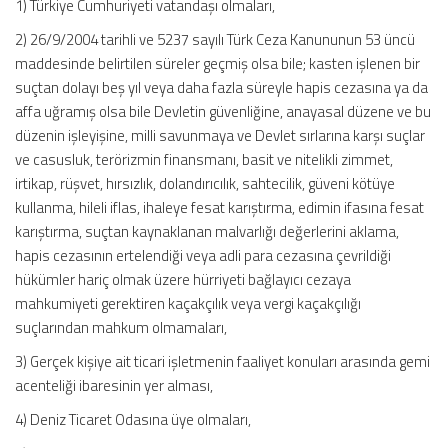
1) Türkiye Cumhuriyeti vatandaşı olmaları,
2) 26/9/2004 tarihli ve 5237 sayılı Türk Ceza Kanununun 53 üncü
maddesinde belirtilen süreler geçmiş olsa bile; kasten işlenen bir
suçtan dolayı beş yıl veya daha fazla süreyle hapis cezasına ya da
affa uğramış olsa bile Devletin güvenliğine, anayasal düzene ve bu
düzenin işleyişine, milli savunmaya ve Devlet sırlarına karşı suçlar
ve casusluk, terörizmin finansmanı, basit ve nitelikli zimmet,
irtikap, rüşvet, hırsızlık, dolandırıcılık, sahtecilik, güveni kötüye
kullanma, hileli iflas, ihaleye fesat karıştırma, edimin ifasına fesat
karıştırma, suçtan kaynaklanan malvarlığı değerlerini aklama,
hapis cezasının ertelendiği veya adli para cezasına çevrildiği
hükümler hariç olmak üzere hürriyeti bağlayıcı cezaya
mahkumiyeti gerektiren kaçakçılık veya vergi kaçakçılığı
suçlarından mahkum olmamaları,
3) Gerçek kişiye ait ticari işletmenin faaliyet konuları arasında gemi
acenteliği ibaresinin yer alması,
4) Deniz Ticaret Odasına üye olmaları,