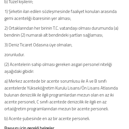
b) Tüzel kişilerin;
1) Şirketin ilan edilen sözleşmesinde faaliyet konuları arasında
gemi acenteliği ibaresinin yer alması,
2) Ortaklarından her birinin T.C. vatandaşı olması durumunda (a)
bendinin (2) numaralı alt bendindeki şartları sağlaması,
3) Deniz Ticaret Odasına üye olmaları,
zorunludur.
(2) Acentelerin sahip olması gereken asgari personel niteliği
aşağıdaki gibidir:
a) Merkez acentede bir acente sorumlusu ile A ve B sınıfı
acentelerde Yükseköğretim Kurulu Lisans/Ön Lisans Atlasında
bulunan denizcilik ile ilgili programlardan mezun olan en az iki
acente personeli, C sınıfı acentede denizcilik ile ilgili en az
ortaöğretim programlarından mezun bir acente personeli.
b) Acente şubesinde en az bir acente personeli.
Başvuru için gerekli belgeler