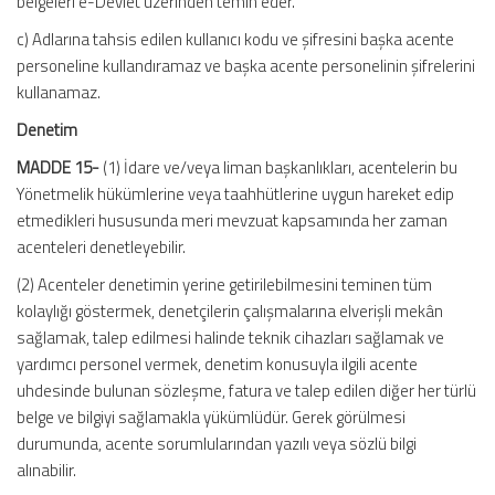
belgeleri e-Devlet üzerinden temin eder.
c) Adlarına tahsis edilen kullanıcı kodu ve şifresini başka acente
personeline kullandıramaz ve başka acente personelinin şifrelerini
kullanamaz.
Denetim
MADDE 15-
(1) İdare ve/veya liman başkanlıkları, acentelerin bu
Yönetmelik hükümlerine veya taahhütlerine uygun hareket edip
etmedikleri hususunda meri mevzuat kapsamında her zaman
acenteleri denetleyebilir.
(2) Acenteler denetimin yerine getirilebilmesini teminen tüm
kolaylığı göstermek, denetçilerin çalışmalarına elverişli mekân
sağlamak, talep edilmesi halinde teknik cihazları sağlamak ve
yardımcı personel vermek, denetim konusuyla ilgili acente
uhdesinde bulunan sözleşme, fatura ve talep edilen diğer her türlü
belge ve bilgiyi sağlamakla yükümlüdür. Gerek görülmesi
durumunda, acente sorumlularından yazılı veya sözlü bilgi
alınabilir.