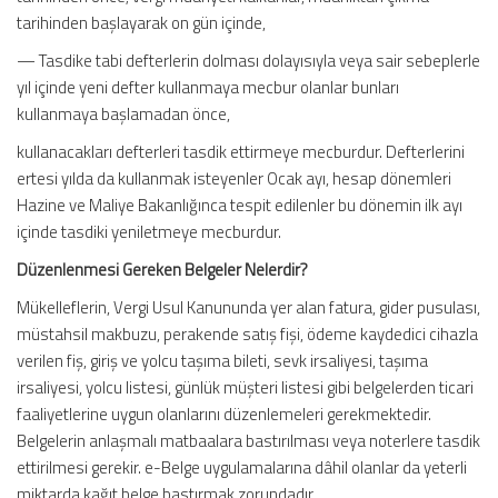
tarihinden başlayarak on gün içinde,
— Tasdike tabi defterlerin dolması dolayısıyla veya sair sebeplerle
yıl içinde yeni defter kullanmaya mecbur olanlar bunları
kullanmaya başlamadan önce,
kullanacakları defterleri tasdik ettirmeye mecburdur. Defterlerini
ertesi yılda da kullanmak isteyenler Ocak ayı, hesap dönemleri
Hazine ve Maliye Bakanlığınca tespit edilenler bu dönemin ilk ayı
içinde tasdiki yeniletmeye mecburdur.
Düzenlenmesi Gereken Belgeler Nelerdir?
Mükelleflerin, Vergi Usul Kanununda yer alan fatura, gider pusulası,
müstahsil makbuzu, perakende satış fişi, ödeme kaydedici cihazla
verilen fiş, giriş ve yolcu taşıma bileti, sevk irsaliyesi, taşıma
irsaliyesi, yolcu listesi, günlük müşteri listesi gibi belgelerden ticari
faaliyetlerine uygun olanlarını düzenlemeleri gerekmektedir.
Belgelerin anlaşmalı matbaalara bastırılması veya noterlere tasdik
ettirilmesi gerekir. e-Belge uygulamalarına dâhil olanlar da yeterli
miktarda kağıt belge bastırmak zorundadır.