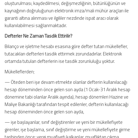
oluşturulması, kaydedilmesi, değişmezliğinin, bütünlüğünün ve
kaynağının doğruluğunun elektronik imza/mali mühür araçları ile
garanti altına alınması ve ilgililer nezdinde ispat aracı olarak
kullanılabilmesi sağlanmaktadır.
Defterler Ne Zaman Tasdik Ettirilir?
Bilanço ve işletme hesabı esasına göre defter tutan mükellefler,
tutacakları defterleri tasdik ettirmek zorundadırlar. Elektronik
ortamda tutulan defterlerin ise tasdik zorunluluğu yoktur.
Mükelleflerden;
— Öteden beri işe devam etmekte olanlar defterin kullanılacağı
hesap döneminden önce gelen son ayda (1 Ocak-31 Aralık hesap
dönemine tabi olanlar Aralık ayında), hesap dönemleri Hazine ve
Maliye Bakanlığı tarafından tespit edilenler, defterin kullanılacağı
hesap döneminden önce gelen son ayda,
— işe başlayanlar, sınıf değiştirenler ve yeni bir mükellefiyete
girenler, işe başlama, sınıf değiştirme ve yeni mükellefiyete girme
tarihinden önce; vergi muafiyeti kalkanlar, muaflıktan çıkma