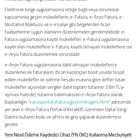
Elektronik belge uygulamasına isteğe bağlı veya zorunluluk
kapsamında geçen mükelleflerin; e-Fatura, e-Arşiv Fatura, e-
Müstahsil Makbuzu ve e-irsaliye gibi belgelerden ticari
faaliyetlerine uygun olanlarını düzenlemeleri gerekmektedir. e-
Fatura uygulamasına kayıtlı mükellefler; e-Fatura uygulamasına
kayıtlı olan mükelleflere e-Fatura, kayıtlı olmayan mükelleflere ise
e-Arşiv Fatura düzenlemek zorundadır.
e-Arşiv Fatura uygulamasına dahil olmayan mükelleflerce
düzenlenecek faturaların; (ticari kazançları basit usulde tespit
edilen mükellefler ile işletme hesabı esasına göre defter tutan
mükellefler açısından vergiler dahil toplam tutarının 3 Bin TL’yi
aşması halinde), tutarına bakılmaksızın e-Arşiv Fatura olarak,
Başkanlığın “
earsivportal.efatura.gov.tr/intragiris.html
” adresinde
yer alan e-Arşiv Fatura Portalı (interaktif) üzerinden Dijital Vergi
Dairesi kullanıcı kodu ve şifresi ile giriş yaparak düzenlemesi
gerekir.
Yeni Nesil Ödeme Kaydedici Cihaz (YN ÖKC) Kullanma Mecburiyeti