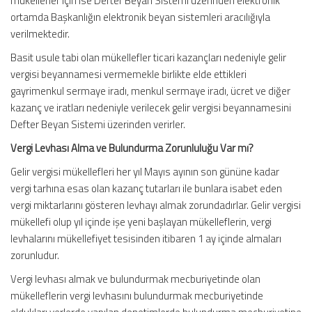
mükellefler için ise Defter Beyan Sistemi üzerinden elektronik
ortamda Başkanlığın elektronik beyan sistemleri aracılığıyla
verilmektedir.
Basit usule tabi olan mükellefler ticari kazançları nedeniyle gelir
vergisi beyannamesi vermemekle birlikte elde ettikleri
gayrimenkul sermaye iradı, menkul sermaye iradı, ücret ve diğer
kazanç ve iratları nedeniyle verilecek gelir vergisi beyannamesini
Defter Beyan Sistemi üzerinden verirler.
Vergi Levhası Alma ve Bulundurma Zorunluluğu Var mı?
Gelir vergisi mükellefleri her yıl Mayıs ayının son gününe kadar
vergi tarhına esas olan kazanç tutarları ile bunlara isabet eden
vergi miktarlarını gösteren levhayı almak zorundadırlar. Gelir vergisi
mükellefi olup yıl içinde işe yeni başlayan mükelleflerin, vergi
levhalarını mükellefiyet tesisinden itibaren 1 ay içinde almaları
zorunludur.
Vergi levhası almak ve bulundurmak mecburiyetinde olan
mükelleflerin vergi levhasını bulundurmak mecburiyetinde