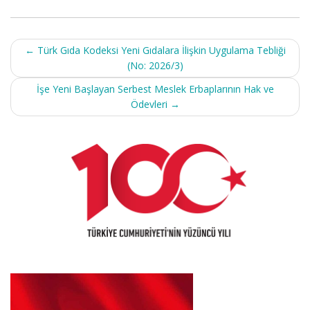
Post
←
Türk Gıda Kodeksi Yeni Gıdalara İlişkin Uygulama Tebliği
navigation
(No: 2026/3)
İşe Yeni Başlayan Serbest Meslek Erbaplarının Hak ve
Ödevleri
→