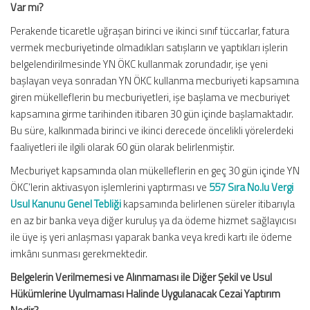
Var mı?
Perakende ticaretle uğraşan birinci ve ikinci sınıf tüccarlar, fatura
vermek mecburiyetinde olmadıkları satışların ve yaptıkları işlerin
belgelendirilmesinde YN ÖKC kullanmak zorundadır, işe yeni
başlayan veya sonradan YN ÖKC kullanma mecburiyeti kapsamına
giren mükelleflerin bu mecburiyetleri, işe başlama ve mecburiyet
kapsamına girme tarihinden itibaren 30 gün içinde başlamaktadır.
Bu süre, kalkınmada birinci ve ikinci derecede öncelikli yörelerdeki
faaliyetleri ile ilgili olarak 60 gün olarak belirlenmiştir.
Mecburiyet kapsamında olan mükelleflerin en geç 30 gün içinde YN
ÖKC’lerin aktivasyon işlemlerini yaptırması ve
557 Sıra No.lu Vergi
Usul Kanunu Genel Tebliği
kapsamında belirlenen süreler itibarıyla
en az bir banka veya diğer kuruluş ya da ödeme hizmet sağlayıcısı
ile üye iş yeri anlaşması yaparak banka veya kredi kartı ile ödeme
imkânı sunması gerekmektedir.
Belgelerin Verilmemesi ve Alınmaması ile Diğer Şekil ve Usul
Hükümlerine Uyulmaması Halinde Uygulanacak Cezai Yaptırım