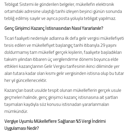
Tebligat Sistemi ile gönderilen belgeler, mükellefin elektronik
ortamdaki adresine ulaştığı tarihi izleyen beşinci günün sonunda
tebliğ edilmiş sayılır ve ayrıca posta yoluyla tebligat yapılmaz.
Genç Girişimci Kazanç İstisnasından Nasıl Yararlanılır?
Ticari faaliyeti nedeniyle adlarına ilk defa gelir vergisi mükellefiyeti
tesis edilen ve mükellefiyet başlangıç tarihi itibarıyla 29 yaşını
doldurmamış tam mükellef gerçek kişilerin, faaliyete başladıkları
takvim yılından itibaren üç vergilendirme dönemi boyunca elde
ettikleri kazançlarının Gelir Vergisi tarifesinin ikinci diliminde yer
alan tutara kadar olan kısmı gelir vergisinden istisna olup bu tutar
her yıl güncellenecektir.
Kazançları basit usulde tespit olunan mükelleflerin gerçek usule
geçmeleri halinde, genç girişimci kazanç istisnasına ait şartları
taşımaları kaydıyla söz konusu istisnadan yararlanmaları
mümkündür.
Vergiye Uyumlu Mükelleflere Sağlanan %5 Vergi İndirimi
Uygulaması Nedir?