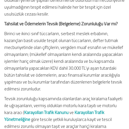
oldukları yerlerde yapılan denetimlerde bulundurma mecburiyetine
uyulmadığının tespit edilmesi halinde her bir tespit için özel
usulsüzlük cezası kesilir.
Tahsilat ve Ödemelerin Tevsik (Belgeleme) Zorunluluğu Var mı?
Birinci ve ikinci sınıf tüccarların, serbest meslek erbabının,
kazançları basit usulde tespit olunan tüccarların, defter tutmak
mecburiyetinde olan çiftçilerin, vergiden muaf esnafın ve mükellef
olmayanların; (mükellef olmayanların kendi aralarında yapacakları
işlemler hariç olmak üzere) kendi aralarında ve bu kapsamda
olmayanlarla yapacakları KDV dahil 30.000 TL’yi aşan tutardaki
bütün tahsilat ve ödemelerin, aracı finansal kurumlar aracılığıyla
yapılması ve bu kurumlar tarafından düzenlenen belgelerle tevsik
edilmesi zorunludur.
Tevsik zorunluluğu kapsamında olanlardan araç kiralama faaliyeti
ile uğraşanların, vermiş oldukları motorlu kara taşıtı ve motorlu
kara aracı (
Karayolları Trafik Kanunu
ve
Karayolları Trafik
Yönetmeliğine
göre tescile yetkili kuruluşlarca kayıt ve tescil
edilmesi zorunlu olmayan taşıt ve araçlar hariç) kiralama