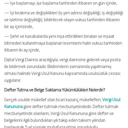
— İşe başlamayı, işe başlama tarihinden itibaren on gün içinde,
— İşi bırakma ve değişiklikleri (iş yeri adresi değişikliği, iş değişikliği
ve işletme değişikliği), bildirilecek olayın vukuu tarihinden itibaren
bir ay içerisinde,
— Şehir ve kasabalarda yeni inşa ettirdikleri binaları ve inşaat
bitmeden kullanılmaya başlanan kısımlarını halin vukuu tarihinden
itibaren iki ay içinde,
Dijital Vergi Dairesi aracılığıyla, vergi dairesine giderek veya posta
ile bildirmek zorundadır. Bildirimlerin zamanında yapılmamış
olması halinde Vergi Usul Kanunu kapsamında usulsüzlük cezası
uygulanır.
Defter Tutma ve Belge Saklama Yükümlülükleri Nelerdir?
Gerçek usulde mükellef olan ticari kazanç mükellefleri,
Vergi Usul
Kanununa
göre defter tutmak mecburiyetindedir. Defter tutmak
mecburiyetinde olanların, Vergi Usul Kanununa göre defter ve
belgelerini ilgili bulundukları yılı takip eden takvim yılından
başlayarak 5 yıl süreyle muhafaza etme zorunluluğu