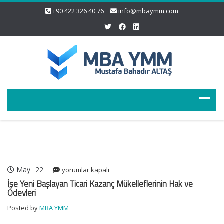
+90 422 326 40 76
info@mbaymm.com
May
22
İşe
yorumlar kapalı
Yeni
İşe Yeni Başlayan Ticari Kazanç Mükelleflerinin Hak ve
Başlayan
Ödevleri
Ticari
Posted by
MBA YMM
Kazanç
Mükelleflerinin