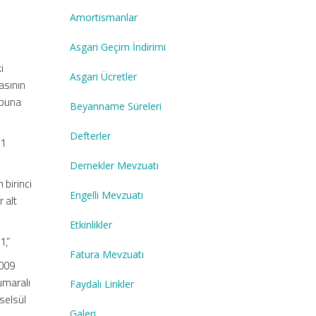
Amortismanlar
Asgari Geçim İndirimi
i
Asgari Ücretler
asının
 buna
Beyanname Süreleri
Defterler
%1
Dernekler Mevzuatı
 birinci
Engelli Mevzuatı
 alt
Etkinlikler
1,”
Fatura Mevzuatı
2009
numaralı
Faydalı Linkler
selsül
Galeri