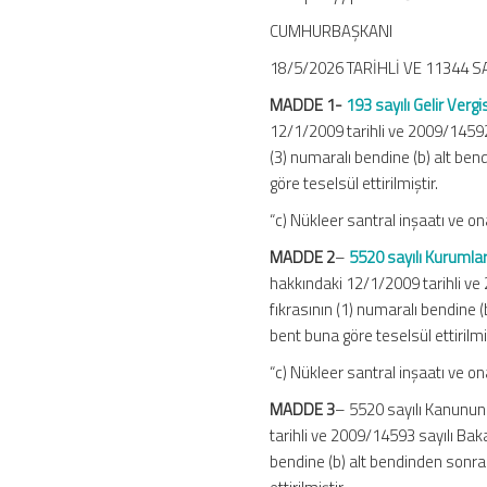
CUMHURBAŞKANI
18/5/2026 TARİHLİ VE 11344 
MADDE 1-
193 sayılı Gelir Ver
12/1/2009 tarihli ve 2009/14592 s
(3) numaralı bendine (b) alt be
göre teselsül ettirilmiştir.
“c) Nükleer santral inşaatı ve on
MADDE 2
–
5520 sayılı Kurumla
hakkındaki 12/1/2009 tarihli ve 
fıkrasının (1) numaralı bendine 
bent buna göre teselsül ettirilmiş
“c) Nükleer santral inşaatı ve on
MADDE 3
– 5520 sayılı Kanunun
tarihli ve 2009/14593 sayılı Baka
bendine (b) alt bendinden sonra