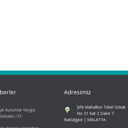
berler
Adresimiz
Şifa Mahallesi Tekel Sokak
ılı Kurumlar Vergisi
No 31 Kat 2 Daire 7
irküleri /73
Battalgazi | MALATYA