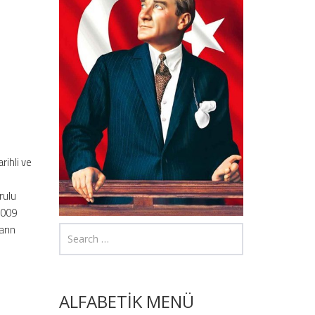
rihli ve
rulu
2009
arın
ALFABETİK MENÜ