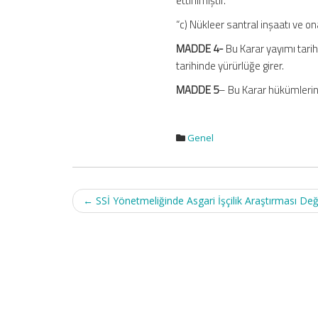
ettirilmiştir.
“c) Nükleer santral inşaatı ve on
MADDE 4-
Bu Karar yayımı tari
tarihinde yürürlüğe girer.
MADDE 5
– Bu Karar hükümlerin
Genel
Post
←
SSİ Yönetmeliğinde Asgari İşçilik Araştırması Deği
navigation