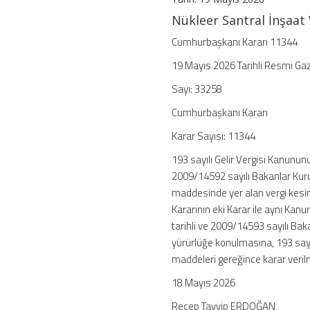
Değişiklik
Nükleer Santral İnşaat
Yapılmasına
Dair
Cumhurbaşkanı Kararı 11344
Karar
19 Mayıs 2026 Tarihli Resmi Ga
için
Sayı: 33258
Cumhurbaşkanı Kararı
Karar Sayısı: 11344
193 sayılı Gelir Vergisi Kanunun
2009/14592 sayılı Bakanlar Kuru
maddesinde yer alan vergi kesint
Kararının eki Karar ile aynı Kan
tarihli ve 2009/14593 sayılı Baka
yürürlüğe konulmasına, 193 sayı
maddeleri gereğince karar verilm
18 Mayıs 2026
Recep Tayyip ERDOĞAN