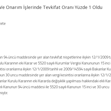
 Ve Onarım İşlerinde Tevkifat Oranı Yüzde 1 Oldu
zete
un 94 üncü maddesinde yer alan tevkifat nispetlerine ilişkin 12/1/2009 ta
lu Kararının eki Karar ve 5520 sayılı Kurumlar Vergisi Kanununun 15 inci
isi oranlarına ilişkin 12/1/2009 tarihli ve 2009/14594 sayılı Bakanlar Ku
unun 30 uncu maddesinde yer alan vergi kesintisi oranlarına ilişkin 12/1/
nlar Kurulu Kararının eki Kararda değişiklik yapılması hakkındaki ekli Kar
lı Kanunun 94 üncü maddesi ile 5520 sayılı Kanunun 15 inci ve 30 uncu
iştir.