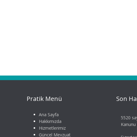
Pratik Menü
Son Ha
Ana Sayfa
5520 say
Hakkımızda
Kanunu S
Hizmetlerimiz
Güncel Mevzuat