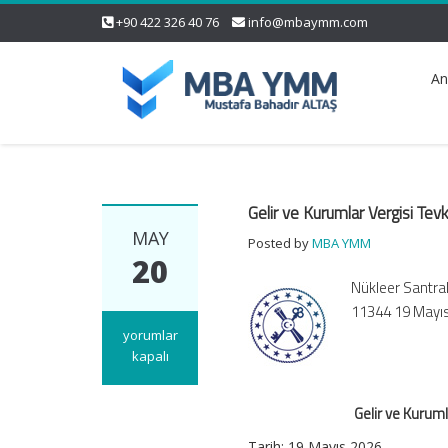
+90 422 326 40 76
info@mbaymm.com
An
Gelir ve Kurumlar Vergisi Tevk
MAY
Posted by
MBA YMM
20
Nükleer Santral
11344 19 Mayıs
Gelir
yorumlar
ve
kapalı
Kurumlar
Vergisi
Gelir ve Kuruml
Tevkifat
Oranlarında
Tarih:
19 Mayıs 2026