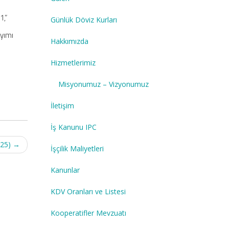
1,”
Günlük Döviz Kurları
ayımı
Hakkımızda
Hizmetlerimiz
Misyonumuz – Vizyonumuz
İletişim
İş Kanunu IPC
425)
→
İşçilik Maliyetleri
Kanunlar
KDV Oranları ve Listesi
Kooperatifler Mevzuatı