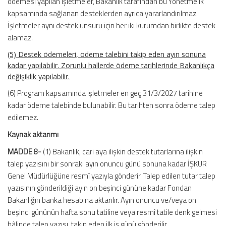
ödemesi yapılan işletmeler, Bakanlık tarafından bu Yönetmelik
kapsamında sağlanan desteklerden ayrıca yararlandırılmaz.
İşletmeler aynı destek unsuru için her iki kurumdan birlikte destek
alamaz.
(5) Destek ödemeleri, ödeme talebini takip eden ayın sonuna
kadar yapılabilir. Zorunlu hallerde ödeme tarihlerinde Bakanlıkça
değişiklik yapılabilir.
(6) Program kapsamında işletmeler en geç 31/3/2027 tarihine
kadar ödeme talebinde bulunabilir. Bu tarihten sonra ödeme talep
edilemez.
Kaynak aktarımı
MADDE 8-
(1) Bakanlık, cari aya ilişkin destek tutarlarına ilişkin
talep yazısını bir sonraki ayın onuncu günü sonuna kadar İŞKUR
Genel Müdürlüğüne resmî yazıyla gönderir. Talep edilen tutar talep
yazısının gönderildiği ayın on beşinci gününe kadar Fondan
Bakanlığın banka hesabına aktarılır. Ayın onuncu ve/veya on
beşinci gününün hafta sonu tatiline veya resmî tatile denk gelmesi
hâlinde talep yazısı, takip eden ilk iş günü gönderilir.