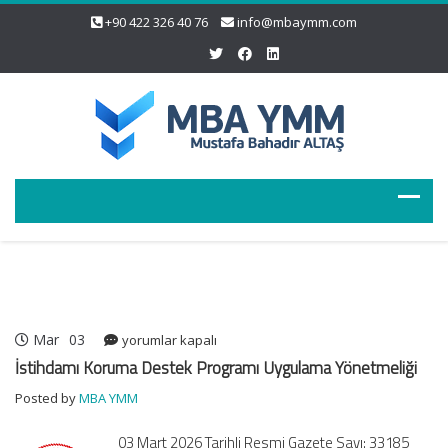
+90 422 326 40 76
info@mbaymm.com
Mar
03
İstihdamı
yorumlar kapalı
Koruma
İstihdamı Koruma Destek Programı Uygulama Yönetmeliği
Destek
Posted by
MBA YMM
Programı
Uygulama
03 Mart 2026 Tarihli Resmi Gazete Sayı: 33185
Yönetmeliği