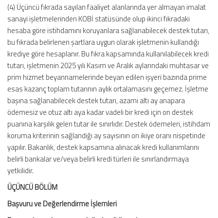
(4) Üçüncü fıkrada sayılan faaliyet alanlarında yer almayan imalat
sanayi işletmelerinden KOBİ statüsünde olup ikinci fıkradaki
hesaba göre istihdamını koruyanlara sağlanabilecek destek tutarı,
bu fıkrada belirlenen şartlara uygun olarak işletmenin kullandığı
krediye göre hesaplanır. Bu fıkra kapsamında kullanılabilecek kredi
tutarı, işletmenin 2025 yılı Kasım ve Aralık aylarındaki muhtasar ve
prim hizmet beyannamelerinde beyan edilen işyeri bazında prime
esas kazanç toplam tutarının aylık ortalamasını geçemez. İşletme
başına sağlanabilecek destek tutarı, azami altı ay anapara
ödemesiz ve otuz altı aya kadar vadeli bir kredi için on destek
puanına karşılık gelen tutar ile sınırlıdır. Destek ödemeleri, istihdam
koruma kriterinin sağlandığı ay sayısının on ikiye oranı nispetinde
yapılır. Bakanlık, destek kapsamına alınacak kredi kullanımlarını
belirli bankalar ve/veya belirli kredi türleri ile sınırlandırmaya
yetkilidir.
ÜÇÜNCÜ BÖLÜM
Başvuru ve Değerlendirme İşlemleri