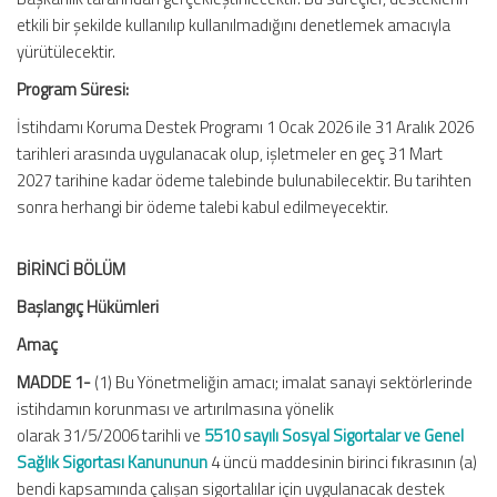
etkili bir şekilde kullanılıp kullanılmadığını denetlemek amacıyla
yürütülecektir.
Program Süresi:
İstihdamı Koruma Destek Programı 1 Ocak 2026 ile 31 Aralık 2026
tarihleri arasında uygulanacak olup, işletmeler en geç 31 Mart
2027 tarihine kadar ödeme talebinde bulunabilecektir. Bu tarihten
sonra herhangi bir ödeme talebi kabul edilmeyecektir.
BİRİNCİ BÖLÜM
Başlangıç Hükümleri
Amaç
MADDE 1-
(1) Bu Yönetmeliğin amacı; imalat sanayi sektörlerinde
istihdamın korunması ve artırılmasına yönelik
olarak 31/5/2006 tarihli ve
5510 sayılı Sosyal Sigortalar ve Genel
Sağlık Sigortası Kanununun
4 üncü maddesinin birinci fıkrasının (a)
bendi kapsamında çalışan sigortalılar için uygulanacak destek