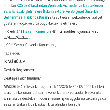
konulan
KOSGEB Tarafından Verilecek Hizmetler ve Desteklerden
Yararlanacak İşletmelere İlişkin Sektörel ve Bölgesel Önceliklerin
Belirlenmesi Hakkında Karar
ile tespit edilen sektörlerde faaliyet
gösteren küçük ve orta büyüklükteki işletmeleri,
ı) Kredi:
5411 sayılı Kanunun
48 inci maddesi uyarınca kredi
sayılan işlemleri,
i) SGK: Sosyal Güvenlik Kurumunu,
ifade eder.
İKİNCİ BÖLÜM
Destek Uygulaması
Desteğe ilişkin hususlar
MADDE 5-
(1) Destek programı, 1/1/2026 ile 31/12/2026 tarihleri
arasında korunan istihdama yönelik olarak yürütülür. Başvuruların
alınması ve desteklerin ödenmesine ilişkin uygulama takvimi ya da
esasları Bakanlık ve Başkanlık tarafından ilan edilir.