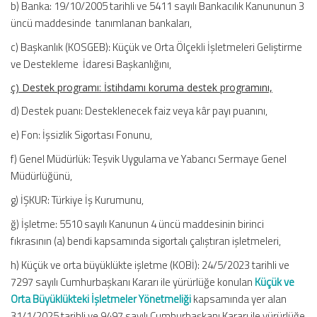
b) Banka: 19/10/2005 tarihli ve 5411 sayılı Bankacılık Kanununun 3
üncü maddesinde tanımlanan bankaları,
c) Başkanlık (KOSGEB): Küçük ve Orta Ölçekli İşletmeleri Geliştirme
ve Destekleme İdaresi Başkanlığını,
ç) Destek programı: İstihdamı koruma destek programını,
d) Destek puanı: Desteklenecek faiz veya kâr payı puanını,
e) Fon: İşsizlik Sigortası Fonunu,
f) Genel Müdürlük: Teşvik Uygulama ve Yabancı Sermaye Genel
Müdürlüğünü,
g) İŞKUR: Türkiye İş Kurumunu,
ğ) İşletme: 5510 sayılı Kanunun 4 üncü maddesinin birinci
fıkrasının (a) bendi kapsamında sigortalı çalıştıran işletmeleri,
h) Küçük ve orta büyüklükte işletme (KOBİ): 24/5/2023 tarihli ve
7297 sayılı Cumhurbaşkanı Kararı ile yürürlüğe konulan
Küçük ve
Orta Büyüklükteki İşletmeler Yönetmeliği
kapsamında yer alan
31/1/2025 tarihli ve 9497 sayılı Cumhurbaşkanı Kararı ile yürürlüğe