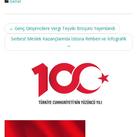
Genel
Post
←
Genç Girişimcilere Vergi Teşviki Broşürü Yayımlandı
navigation
Serbest Meslek Kazançlarında İstisna Rehberi ve İnfografik
→