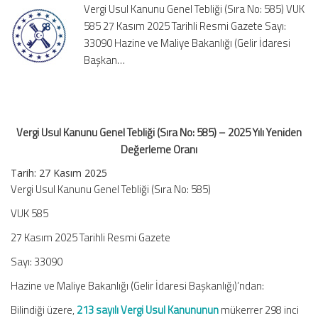
Vergi Usul Kanunu Genel Tebliği (Sıra No: 585) VUK
No:
585 27 Kasım 2025 Tarihli Resmi Gazete Sayı:
585)
33090 Hazine ve Maliye Bakanlığı (Gelir İdaresi
–
2025
Başkan…
Yılı
Yeniden
Değerleme
Oranı
Vergi Usul Kanunu Genel Tebliği (Sıra No: 585) – 2025 Yılı Yeniden
için
Değerleme Oranı
Tarih: 27 Kasım 2025
Vergi Usul Kanunu Genel Tebliği (Sıra No: 585)
VUK 585
27 Kasım 2025 Tarihli Resmi Gazete
Sayı: 33090
Hazine ve Maliye Bakanlığı (Gelir İdaresi Başkanlığı)’ndan:
Bilindiği üzere,
213 sayılı Vergi Usul Kanununun
mükerrer 298 inci