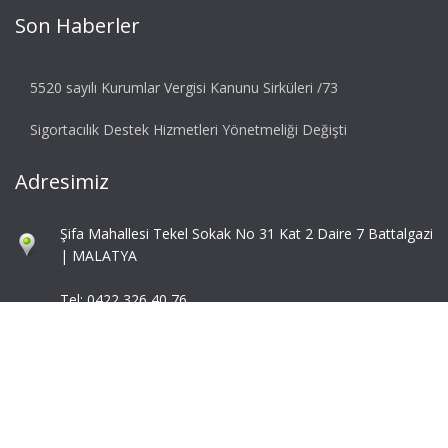
Son Haberler
5520 sayılı Kurumlar Vergisi Kanunu Sirküleri /73
Sigortacılık Destek Hizmetleri Yönetmeliği Değişti
Adresimiz
Şifa Mahallesi Tekel Sokak No 31 Kat 2 Daire 7 Battalgazi
| MALATYA
Tel: 0422 326 40 76
Fax: 0422 324 92 85
info@mbaymm.com
mba@mbaymm.com