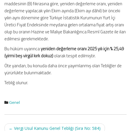
maddesinin (B) fıkrasına göre, yeniden değerleme oranı, yeniden
değerleme yapılacak yılın Ekim ayında (Ekim ayı dâhil) bir önceki
yılın aynı dönemine göre Türkiye İstatistik Kurumunun Yurt İçi
Üretici Fiyat Endeksinde meydana gelen ortalama fiyat artış oranı
olup bu oranın Hazine ve Maliye Bakanlığınca Resmî Gazete ile ilan
edilmesi gerekmektedir.
Bu hüküm uyarınca
yeniden değerleme oranı 2025 yılı için % 25,49
(yirmi beş virgül kırk dokuz)
olarak tespit edilmiştir.
Öte yandan, bu konuda daha önce yayımlanmış olan Tebliğler de
yürürlükte bulunmaktadır.
Tebliğ olunur.
Genel
Post
←
Vergi Usul Kanunu Genel Tebliği (Sıra No: 584)