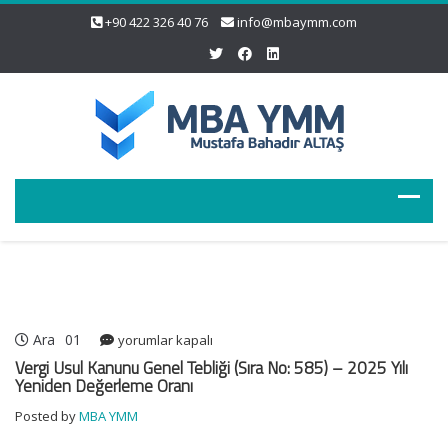
+90 422 326 40 76
info@mbaymm.com
Ara
01
Vergi
yorumlar kapalı
Usul
Vergi Usul Kanunu Genel Tebliği (Sıra No: 585) – 2025 Yılı
Kanunu
Yeniden Değerleme Oranı
Genel
Posted by
MBA YMM
Tebliği
(Sıra