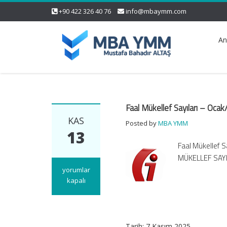
+90 422 326 40 76
info@mbaymm.com
An
Faal Mükellef Sayıları – Oc
KAS
Posted by
MBA YMM
13
Faal Mükellef 
MÜKELLEF SAYI
Faal
yorumlar
Mükellef
kapalı
Sayıları
–
Ocak/Ekim
2025
Tarih: 7 Kasım 2025