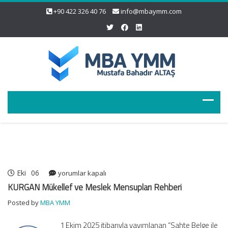
+90 422 326 40 76
info@mbaymm.com
Eki
06
KURGAN
yorumlar kapalı
Mükellef
KURGAN Mükellef ve Meslek Mensupları Rehberi
ve
Posted by
MBA YMM
Meslek
Mensupları
1 Ekim 2025 itibarıyla yayımlanan “Sahte Belge ile
Rehberi