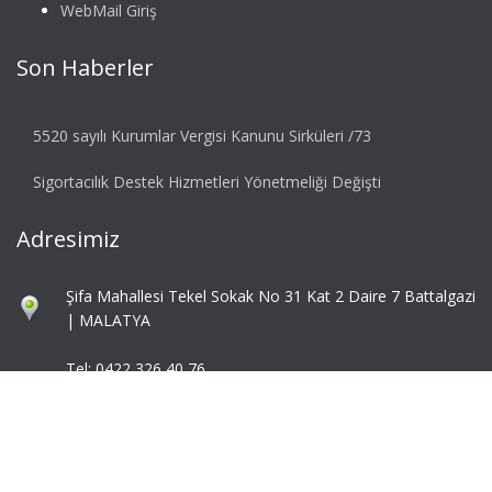
WebMail Giriş
Son Haberler
5520 sayılı Kurumlar Vergisi Kanunu Sirküleri /73
Sigortacılık Destek Hizmetleri Yönetmeliği Değişti
Adresimiz
Şifa Mahallesi Tekel Sokak No 31 Kat 2 Daire 7 Battalgazi
| MALATYA
Tel: 0422 326 40 76
Fax: 0422 324 92 85
info@mbaymm.com
mba@mbaymm.com