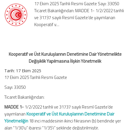
17 Ekim 2025 Tarihli Resmi Gazete Sayı: 33050
Yönetmelikte
Ticaret Bakanlığından: MADDE 1- 1/2/2022 tarihli
Değişiklik
ve 31737 sayılı Resmî Gazete’de yayımlanan
Yapılmasına
İlişkin
Kooperatif v…
Yönetmelik
için
Kooperatif ve Üst Kuruluşlarının Denetimine Dair Yönetmelikte
Değişiklik Yapılmasına İlişkin Yönetmelik
Tarih: 17 Ekim 2025
17 Ekim 2025 Tarihli Resmi Gazete
Sayı: 33050
Ticaret Bakanlığından:
MADDE 1-
1/2/2022 tarihli ve 31737 sayılı Resmî Gazete’de
yayımlanan
Kooperatif ve Üst Kuruluşlarının Denetimine Dair
Yönetmeliğin
18 inci maddesinin ikinci fıkrasının (b) bendinde yer
alan “1/30’u” ibaresi “1/35’i” şeklinde değiştirilmiştir.