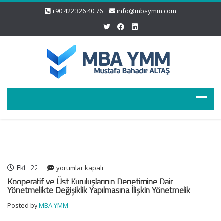
+90 422 326 40 76
info@mbaymm.com
Eki
22
Kooperatif
yorumlar kapalı
ve
Kooperatif ve Üst Kuruluşlarının Denetimine Dair
Üst
Yönetmelikte Değişiklik Yapılmasına İlişkin Yönetmelik
Kuruluşlarının
Posted by
MBA YMM
Denetimine
Dair