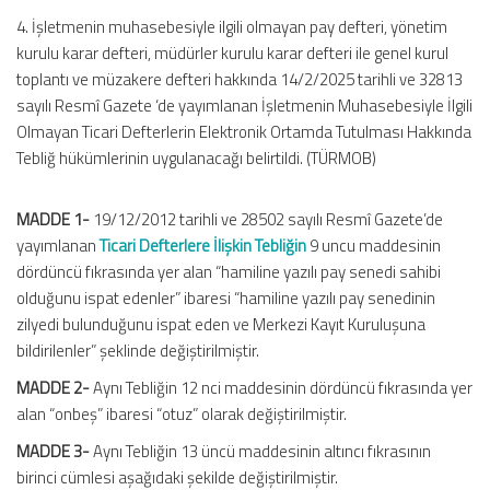
4. İşletmenin muhasebesiyle ilgili olmayan pay defteri, yönetim
kurulu karar defteri, müdürler kurulu karar defteri ile genel kurul
toplantı ve müzakere defteri hakkında 14/2/2025 tarihli ve 32813
sayılı Resmî Gazete ‘de yayımlanan İşletmenin Muhasebesiyle İlgili
Olmayan Ticari Defterlerin Elektronik Ortamda Tutulması Hakkında
Tebliğ hükümlerinin uygulanacağı belirtildi. (TÜRMOB)
MADDE 1-
19/12/2012 tarihli ve 28502 sayılı Resmî Gazete’de
yayımlanan
Ticari Defterlere İlişkin Tebliğin
9 uncu maddesinin
dördüncü fıkrasında yer alan “hamiline yazılı pay senedi sahibi
olduğunu ispat edenler” ibaresi “hamiline yazılı pay senedinin
zilyedi bulunduğunu ispat eden ve Merkezi Kayıt Kuruluşuna
bildirilenler” şeklinde değiştirilmiştir.
MADDE 2-
Aynı Tebliğin 12 nci maddesinin dördüncü fıkrasında yer
alan “onbeş” ibaresi “otuz” olarak değiştirilmiştir.
MADDE 3-
Aynı Tebliğin 13 üncü maddesinin altıncı fıkrasının
birinci cümlesi aşağıdaki şekilde değiştirilmiştir.