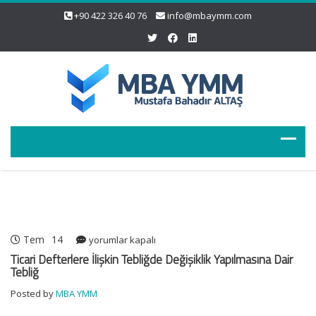
+90 422 326 40 76
info@mbaymm.com
Tem
14
Ticari
yorumlar kapalı
Defterlere
Ticari Defterlere İlişkin Tebliğde Değişiklik Yapılmasına Dair
İlişkin
Tebliğ
Tebliğde
Posted by
MBA YMM
Değişiklik
Yapılmasına