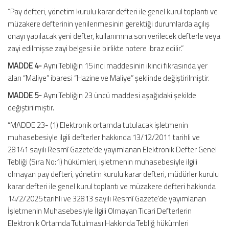
“Pay defteri, yönetim kurulu karar defteri ile genel kurul toplantı ve
müzakere defterinin yenilenmesinin gerektiği durumlarda açılış
onayı yapılacak yeni defter, kullanımına son verilecek defterle veya
zayi edilmişse zayi belgesi ile birlikte notere ibraz edilir.”
MADDE 4-
Aynı Tebliğin 15 inci maddesinin ikinci fıkrasında yer
alan “Maliye” ibaresi “Hazine ve Maliye” şeklinde değiştirilmiştir.
MADDE 5-
Aynı Tebliğin 23 üncü maddesi aşağıdaki şekilde
değiştirilmiştir.
“MADDE 23- (1) Elektronik ortamda tutulacak işletmenin
muhasebesiyle ilgili defterler hakkında 13/12/2011 tarihli ve
28141 sayılı Resmî Gazete’de yayımlanan Elektronik Defter Genel
Tebliği (Sıra No:1) hükümleri, işletmenin muhasebesiyle ilgili
olmayan pay defteri, yönetim kurulu karar defteri, müdürler kurulu
karar defteri ile genel kurul toplantı ve müzakere defteri hakkında
14/2/2025 tarihli ve 32813 sayılı Resmî Gazete’de yayımlanan
İşletmenin Muhasebesiyle İlgili Olmayan Ticari Defterlerin
Elektronik Ortamda Tutulması Hakkında Tebliğ hükümleri