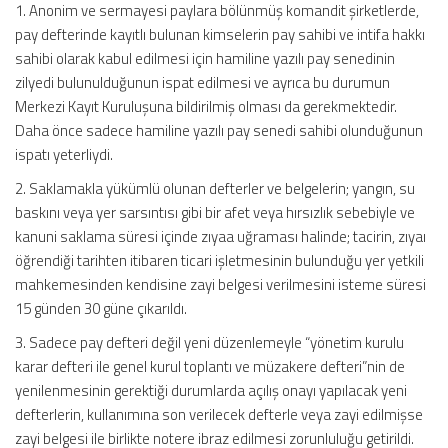
1. Anonim ve sermayesi paylara bölünmüş komandit şirketlerde,
pay defterinde kayıtlı bulunan kimselerin pay sahibi ve intifa hakkı
sahibi olarak kabul edilmesi için hamiline yazılı pay senedinin
zilyedi bulunulduğunun ispat edilmesi ve ayrıca bu durumun
Merkezi Kayıt Kuruluşuna bildirilmiş olması da gerekmektedir.
Daha önce sadece hamiline yazılı pay senedi sahibi olunduğunun
ispatı yeterliydi.
2. Saklamakla yükümlü olunan defterler ve belgelerin; yangın, su
baskını veya yer sarsıntısı gibi bir afet veya hırsızlık sebebiyle ve
kanuni saklama süresi içinde zıyaa uğraması halinde; tacirin, zıyaı
öğrendiği tarihten itibaren ticari işletmesinin bulunduğu yer yetkili
mahkemesinden kendisine zayi belgesi verilmesini isteme süresi
15 günden 30 güne çıkarıldı.
3. Sadece pay defteri değil yeni düzenlemeyle “yönetim kurulu
karar defteri ile genel kurul toplantı ve müzakere defteri”nin de
yenilenmesinin gerektiği durumlarda açılış onayı yapılacak yeni
defterlerin, kullanımına son verilecek defterle veya zayi edilmişse
zayi belgesi ile birlikte notere ibraz edilmesi zorunluluğu getirildi.