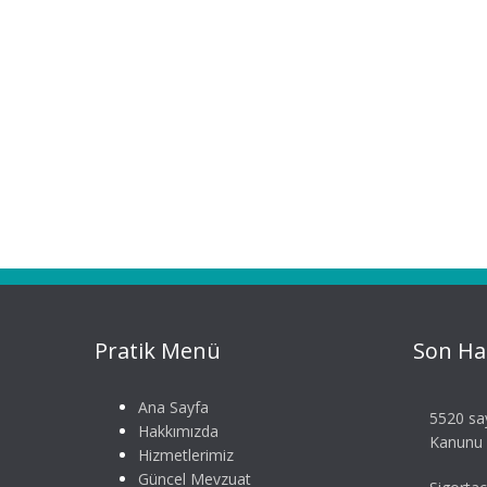
Pratik Menü
Son Ha
Ana Sayfa
5520 say
Hakkımızda
Kanunu S
Hizmetlerimiz
Güncel Mevzuat