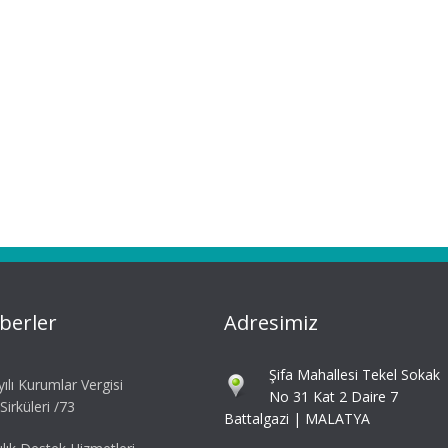
berler
Adresimiz
Şifa Mahallesi Tekel Sokak
ılı Kurumlar Vergisi
No 31 Kat 2 Daire 7
irküleri /73
Battalgazi | MALATYA