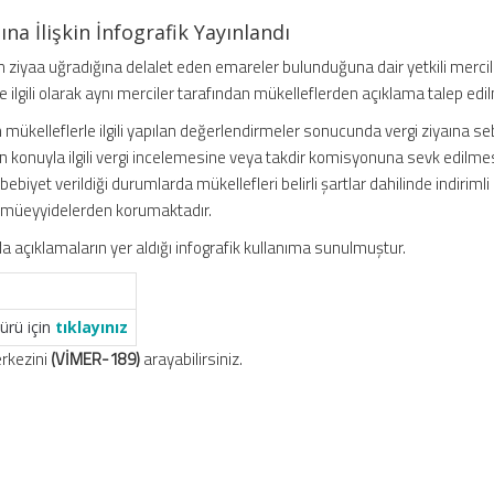
a İlişkin İnfografik Yayınlandı
n ziyaa uğradığına delalet eden emareler bulunduğuna dair yetkili mercil
e ilgili olarak aynı merciler tarafından mükelleflerden açıklama talep edil
mükelleflerle ilgili yapılan değerlendirmeler sonucunda vergi ziyaına s
n konuyla ilgili vergi incelemesine veya takdir komisyonuna sevk edilme
biyet verildiği durumlarda mükellefleri belirli şartlar dahilinde indirimli
 müeyyidelerden korumaktadır.
 açıklamaların yer aldığı infografik kullanıma sunulmuştur.
ürü için
tıklayınız
Merkezini
(VİMER-189)
arayabilirsiniz.