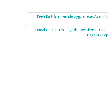
Post
←
Kredi Kartı İşlemlerinde Uygulanacak Azami Fai
navigation
Firmaların Yurt Dışı Kaynaklı Dövizlerinin Tür
Değişiklik Ya