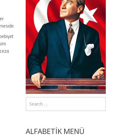
er
mesidir.
ebebiyet
sini
 ceza
ALFABETİK MENÜ