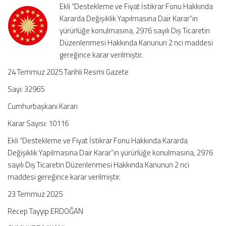
Ekli “Destekleme ve Fiyat İstikrar Fonu Hakkında
Kararda
Kararda Değişiklik Yapılmasına Dair Karar”ın
Değişiklik
yürürlüğe konulmasına, 2976 sayılı Dış Ticaretin
Yapılmasına
Dair
Düzenlenmesi Hakkında Kanunun 2 nci maddesi
Karar
gereğince karar verilmiştir.
(Karar
24 Temmuz 2025 Tarihli Resmi Gazete
Sayısı:
10116)
Sayı: 32965
için
Cumhurbaşkanı Kararı
Karar Sayısı: 10116
Ekli “Destekleme ve Fiyat İstikrar Fonu Hakkında Kararda
Değişiklik Yapılmasına Dair Karar”ın yürürlüğe konulmasına, 2976
sayılı Dış Ticaretin Düzenlenmesi Hakkında Kanunun 2 nci
maddesi gereğince karar verilmiştir.
23 Temmuz 2025
Recep Tayyip ERDOĞAN