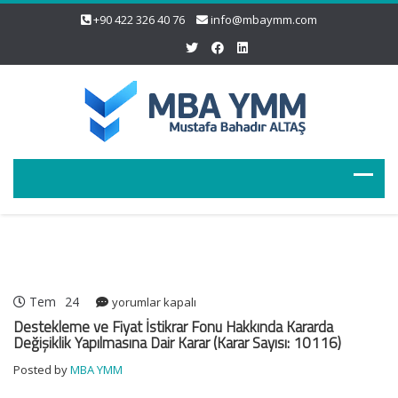
+90 422 326 40 76
info@mbaymm.com
Tem
24
Destekleme
yorumlar kapalı
ve
Destekleme ve Fiyat İstikrar Fonu Hakkında Kararda
Fiyat
Değişiklik Yapılmasına Dair Karar (Karar Sayısı: 10116)
İstikrar
Posted by
MBA YMM
Fonu
Hakkında