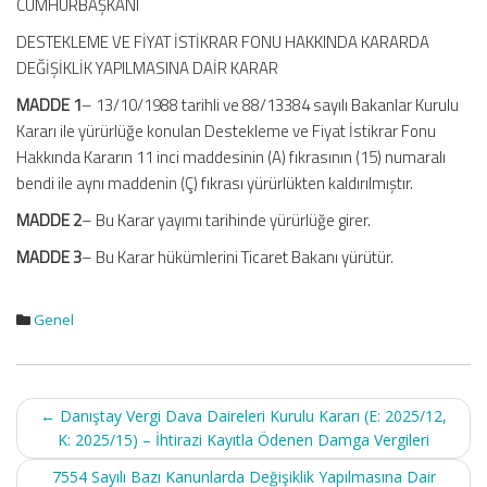
CUMHURBAŞKANI
DESTEKLEME VE FİYAT İSTİKRAR FONU HAKKINDA KARARDA
DEĞİŞİKLİK YAPILMASINA DAİR KARAR
MADDE 1
– 13/10/1988 tarihli ve 88/13384 sayılı Bakanlar Kurulu
Kararı ile yürürlüğe konulan Destekleme ve Fiyat İstikrar Fonu
Hakkında Kararın 11 inci maddesinin (A) fıkrasının (15) numaralı
bendi ile aynı maddenin (Ç) fıkrası yürürlükten kaldırılmıştır.
MADDE 2
– Bu Karar yayımı tarihinde yürürlüğe girer.
MADDE 3
– Bu Karar hükümlerini Ticaret Bakanı yürütür.
Genel
Post
←
Danıştay Vergi Dava Daireleri Kurulu Kararı (E: 2025/12,
navigation
K: 2025/15) – İhtirazi Kayıtla Ödenen Damga Vergileri
7554 Sayılı Bazı Kanunlarda Değişiklik Yapılmasına Dair