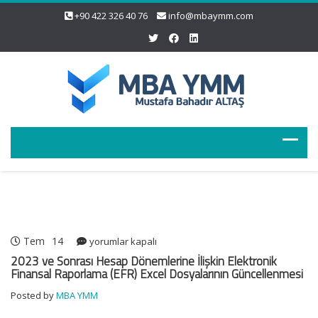
+90 422 326 40 76
info@mbaymm.com
Tem
14
2023
yorumlar kapalı
ve
2023 ve Sonrası Hesap Dönemlerine İlişkin Elektronik
Sonrası
Finansal Raporlama (EFR) Excel Dosyalarının Güncellenmesi
Hesap
Posted by
MBA YMM
Dönemlerine
İlişkin