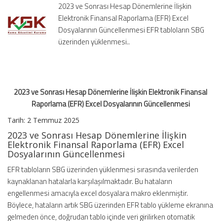
2023 ve Sonrası Hesap Dönemlerine İlişkin
Elektronik
Elektronik Finansal Raporlama (EFR) Excel
Finansal
Dosyalarının Güncellenmesi EFR tabloların SBG
Raporlama
(EFR)
üzerinden yüklenmesi..
Excel
Dosyalarının
Güncellenmesi
için
2023 ve Sonrası Hesap Dönemlerine İlişkin Elektronik Finansal
Raporlama (EFR) Excel Dosyalarının Güncellenmesi
Tarih: 2 Temmuz 2025
2023 ve Sonrası Hesap Dönemlerine İlişkin
Elektronik Finansal Raporlama (EFR) Excel
Dosyalarının Güncellenmesi
EFR tabloların SBG üzerinden yüklenmesi sırasında verilerden
kaynaklanan hatalarla karşılaşılmaktadır. Bu hataların
engellenmesi amacıyla excel dosyalara makro eklenmiştir.
Böylece, hataların artık SBG üzerinden EFR tablo yükleme ekranına
gelmeden önce, doğrudan tablo içinde veri girilirken otomatik