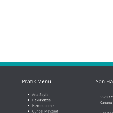
Pratik Menü
Son Ha
Ana Sayfa
5520 say
Hakkımızda
Kanunu S
Hizmetlerimiz
Güncel Mevzuat