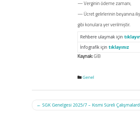
— Verginin ödeme zamanı,
— Ücret gelirlerinin beyanına iliş
gibi konulara yer verilmiştir.
Rehbere ulaşmak için
tıklayı
İnfografik için
tıklayınız
Kaynak:
GİB
Genel
Post
←
SGK Genelgesi 2025/7 – Kısmi Süreli Çalışmalard
navigation