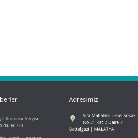
berler
Adresimiz
Şifa Mahallesi Tekel Sokak
ılı Kurumlar Vergisi
No 31 Kat 2 Daire 7
irküleri /73
Battalgazi | MALATYA