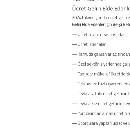
Rehberi
Ücret Geliri Elde Edenl
–
2025
2024 takvim yılında ücret geliri 
için
Geliri Elde Edenler İçin Vergi Reh
— Ücretin tanımı ve unsurları,
— Ücret istisnaları,
— Kamuda çalışanlar açısından t
— Özel sektör iş yerlerinde çalı
— Tam/dar mükellef ücretlilerde 
— Tek/birden fazla işverenden a
— Tevkifata tabi ücret gelirinin 
— Tevkifatsız ücret gelirinin bey
— Yurt dışından alınan ücretin b
— Sporculara yapılan ücret ve ü