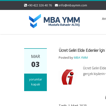
+90 422 326 40 76
info@mbaymm.com
An
Ücret Geliri Elde Edenler İçi
MAR
Posted by
MBA YMM
03
Ücret Geliri Eld
gerçek kişilerin
Ücret
yorumlar
Geliri
kapalı
Elde
Edenler
İçin
Vergi
Tarih: 1 Mart 2025