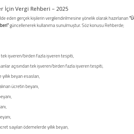
er İçin Vergi Rehberi – 2025
elde eden gerçek kişilerin vergilendirilmesine yönelik olarak hazırlanan
“Ü
beri”
güncellenerek kullanıma sunulmuştur. Söz konusu Rehberde;
ek işveren/birden fazla işveren tespiti,
şanlar açısından tek işveren/birden fazla işveren tespiti,
yıllık beyan esasları,
lınan ücretin beyanı,
beyanı,
anı,
eyanı,
cret sayılan ödemelerde yıllık beyan,