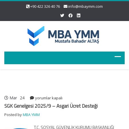
+90 422 326 40 76
info@mbaymm.com
Mar
24
SGK
yorumlar kapalı
Genelgesi
SGK Genelgesi 2025/9 – Asgari Ücret Desteği
2025/9
Posted by
MBA YMM
–
Asgari
T.C. SOSYAL GÜVENLİK KURUMU BAŞKANLIĞI
Ücret