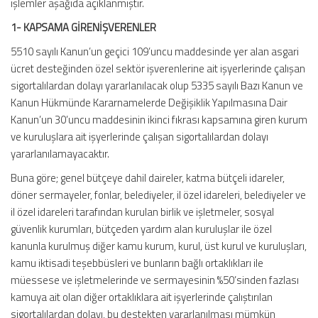
işlemler aşağıda açıklanmıştır.
1- KAPSAMA GİRENİŞVERENLER
5510 sayılı Kanun’un geçici 109’uncu maddesinde yer alan asgari
ücret desteğinden özel sektör işverenlerine ait işyerlerinde çalışan
sigortalılardan dolayı yararlanılacak olup 5335 sayılı Bazı Kanun ve
Kanun Hükmünde Kararnamelerde Değişiklik Yapılmasına Dair
Kanun’un 30’uncu maddesinin ikinci fıkrası kapsamına giren kurum
ve kuruluşlara ait işyerlerinde çalışan sigortalılardan dolayı
yararlanılamayacaktır.
Buna göre; genel bütçeye dahil daireler, katma bütçeli idareler,
döner sermayeler, fonlar, belediyeler, il özel idareleri, belediyeler ve
il özel idareleri tarafından kurulan birlik ve işletmeler, sosyal
güvenlik kurumları, bütçeden yardım alan kuruluşlar ile özel
kanunla kurulmuş diğer kamu kurum, kurul, üst kurul ve kuruluşları,
kamu iktisadi teşebbüsleri ve bunların bağlı ortaklıkları ile
müessese ve işletmelerinde ve sermayesinin %50’sinden fazlası
kamuya ait olan diğer ortaklıklara ait işyerlerinde çalıştırılan
sigortalılardan dolayı, bu destekten yararlanılması mümkün