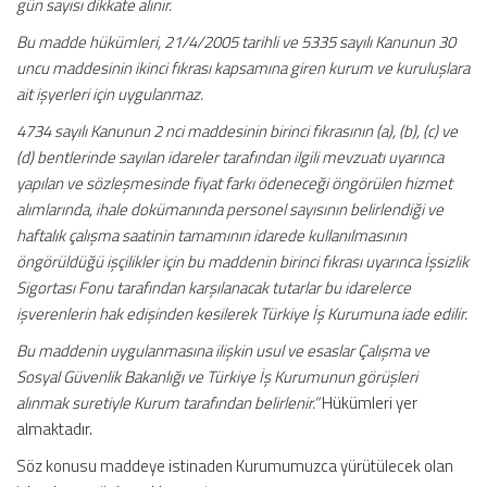
gün sayısı dikkate alınır.
Bu madde hükümleri, 21/4/2005 tarihli ve 5335 sayılı Kanunun 30
uncu maddesinin ikinci fıkrası kapsamına giren kurum ve kuruluşlara
ait işyerleri için uygulanmaz.
4734 sayılı Kanunun 2 nci maddesinin birinci fıkrasının (a), (b), (c) ve
(d) bentlerinde sayılan idareler tarafından ilgili mevzuatı uyarınca
yapılan ve sözleşmesinde fiyat farkı ödeneceği öngörülen hizmet
alımlarında, ihale dokümanında personel sayısının belirlendiği ve
haftalık çalışma saatinin tamamının idarede kullanılmasının
öngörüldüğü işçilikler için bu maddenin birinci fıkrası uyarınca İşsizlik
Sigortası Fonu tarafından karşılanacak tutarlar bu idarelerce
işverenlerin hak edişinden kesilerek Türkiye İş Kurumuna iade edilir.
Bu maddenin uygulanmasına ilişkin usul ve esaslar Çalışma ve
Sosyal Güvenlik Bakanlığı ve Türkiye İş Kurumunun görüşleri
alınmak suretiyle Kurum tarafından belirlenir.”
Hükümleri yer
almaktadır.
Söz konusu maddeye istinaden Kurumumuzca yürütülecek olan