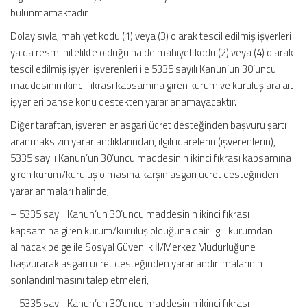
bulunmamaktadır.
Dolayısıyla, mahiyet kodu (1) veya (3) olarak tescil edilmiş işyerleri
ya da resmi nitelikte olduğu halde mahiyet kodu (2) veya (4) olarak
tescil edilmiş işyeri işverenleri ile 5335 sayılı Kanun’un 30’uncu
maddesinin ikinci fıkrası kapsamına giren kurum ve kuruluşlara ait
işyerleri bahse konu destekten yararlanamayacaktır.
Diğer taraftan, işverenler asgari ücret desteğinden başvuru şartı
aranmaksızın yararlandıklarından, ilgili idarelerin (işverenlerin),
5335 sayılı Kanun’un 30’uncu maddesinin ikinci fıkrası kapsamına
giren kurum/kuruluş olmasına karşın asgari ücret desteğinden
yararlanmaları halinde;
– 5335 sayılı Kanun’un 30’uncu maddesinin ikinci fıkrası
kapsamına giren kurum/kuruluş olduğuna dair ilgili kurumdan
alınacak belge ile Sosyal Güvenlik İl/Merkez Müdürlüğüne
başvurarak asgari ücret desteğinden yararlandırılmalarının
sonlandırılmasını talep etmeleri,
– 5335 sayılı Kanun’un 30’uncu maddesinin ikinci fıkrası