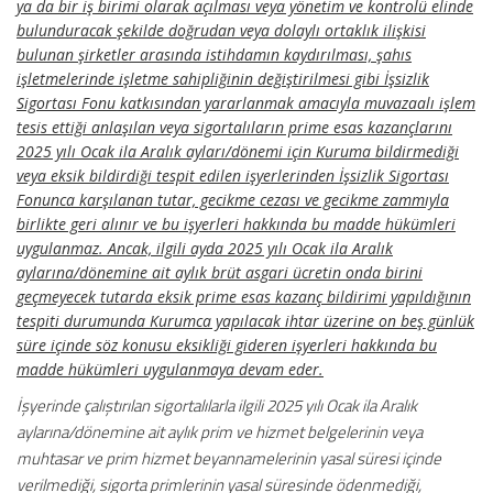
ya da bir iş birimi olarak açılması veya yönetim ve kontrolü elinde
bulunduracak şekilde doğrudan veya dolaylı ortaklık ilişkisi
bulunan şirketler arasında istihdamın kaydırılması, şahıs
işletmelerinde işletme sahipliğinin değiştirilmesi gibi İşsizlik
Sigortası Fonu katkısından yararlanmak amacıyla muvazaalı işlem
tesis ettiği anlaşılan veya sigortalıların prime esas kazançlarını
2025 yılı Ocak ila Aralık ayları/dönemi için Kuruma bildirmediği
veya eksik bildirdiği tespit edilen işyerlerinden İşsizlik Sigortası
Fonunca karşılanan tutar, gecikme cezası ve gecikme zammıyla
birlikte geri alınır ve bu işyerleri hakkında bu madde hükümleri
uygulanmaz. Ancak, ilgili ayda 2025 yılı Ocak ila Aralık
aylarına/dönemine ait aylık brüt asgari ücretin onda birini
geçmeyecek tutarda eksik prime esas kazanç bildirimi yapıldığının
tespiti durumunda Kurumca yapılacak ihtar üzerine on beş günlük
süre içinde söz konusu eksikliği gideren işyerleri hakkında bu
madde hükümleri uygulanmaya devam eder.
İşyerinde çalıştırılan sigortalılarla ilgili 2025 yılı Ocak ila Aralık
aylarına/dönemine ait aylık prim ve hizmet belgelerinin veya
muhtasar ve prim hizmet beyannamelerinin yasal süresi içinde
verilmediği, sigorta primlerinin yasal süresinde ödenmediği,