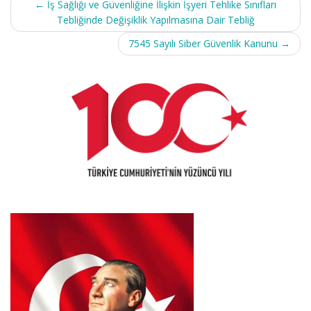
←
İş Sağlığı ve Güvenliğine İlişkin İşyeri Tehlike Sınıfları
navigation
Tebliğinde Değişiklik Yapılmasına Dair Tebliğ
7545 Sayılı Siber Güvenlik Kanunu
→