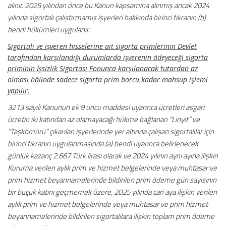
alınır. 2025 yılından önce bu Kanun kapsamına alınmış ancak 2024
yılında sigortalı çalıştırmamış işyerleri hakkında birinci fıkranın (b)
bendi hükümleri uygulanır.
Sigortalı ve işveren hisselerine ait sigorta primlerinin Devlet
tarafından karşılandığı durumlarda işverenin ödeyeceği sigorta
priminin İşsizlik Sigortası Fonunca karşılanacak tutardan az
olması hâlinde sadece sigorta prim borcu kadar mahsup işlemi
yapılır.
3213 sayılı Kanunun ek 9 uncu maddesi uyarınca ücretleri asgari
ücretin iki katından az olamayacağı hükme bağlanan “Linyit” ve
“Taşkömürü” çıkarılan işyerlerinde yer altında çalışan sigortalılar için
birinci fıkranın uygulanmasında (a) bendi uyarınca belirlenecek
günlük kazanç 2.667 Türk lirası olarak ve 2024 yılının aynı ayına ilişkin
Kuruma verilen aylık prim ve hizmet belgelerinde veya muhtasar ve
prim hizmet beyannamelerinde bildirilen prim ödeme gün sayısının
bir buçuk katını geçmemek üzere, 2025 yılında cari aya ilişkin verilen
aylık prim ve hizmet belgelerinde veya muhtasar ve prim hizmet
beyannamelerinde bildirilen sigortalılara ilişkin toplam prim ödeme