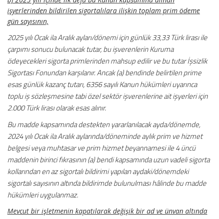
işyerlerinden bildirilen sigortalılara ilişkin toplam prim ödeme
gün sayısının,
2025 yılı Ocak ila Aralık ayları/dönemi için günlük 33,33 Türk lirası ile
çarpımı sonucu bulunacak tutar, bu işverenlerin Kuruma
ödeyecekleri sigorta primlerinden mahsup edilir ve bu tutar İşsizlik
Sigortası Fonundan karşılanır. Ancak (a) bendinde belirtilen prime
esas günlük kazanç tutarı, 6356 sayılı Kanun hükümleri uyarınca
toplu iş sözleşmesine tabi özel sektör işverenlerine ait işyerleri için
2.000 Türk lirası olarak esas alınır.
Bu madde kapsamında destekten yararlanılacak ayda/dönemde,
2024 yılı Ocak ila Aralık aylarında/döneminde aylık prim ve hizmet
belgesi veya muhtasar ve prim hizmet beyannamesi ile 4 üncü
maddenin birinci fıkrasının (a) bendi kapsamında uzun vadeli sigorta
kollarından en az sigortalı bildirimi yapılan aydaki/dönemdeki
sigortalı sayısının altında bildirimde bulunulması hâlinde bu madde
hükümleri uygulanmaz.
Mevcut bir işletmenin kapatılarak değişik bir ad ve ünvan altında