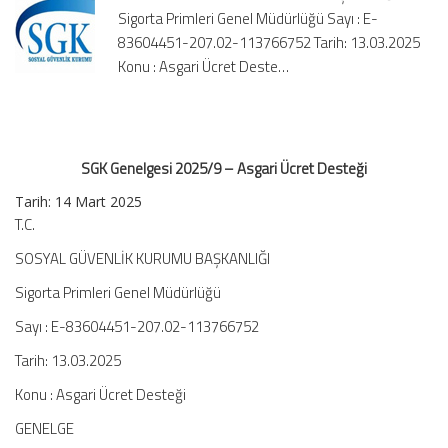
Sigorta Primleri Genel Müdürlüğü Sayı : E-
Desteği
için
83604451-207.02-113766752 Tarih: 13.03.2025
Konu : Asgari Ücret Deste…
SGK Genelgesi 2025/9 – Asgari Ücret Desteği
Tarih: 14 Mart 2025
T.C.
SOSYAL GÜVENLİK KURUMU BAŞKANLIĞI
Sigorta Primleri Genel Müdürlüğü
Sayı : E-83604451-207.02-113766752
Tarih: 13.03.2025
Konu : Asgari Ücret Desteği
GENELGE