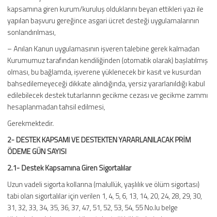
kapsamına giren kurum/kuruluş olduklarını beyan ettikleri yazı ile
yapılan başvuru gereğince asgari ücret desteği uygulamalarının
sonlandırılması,
– Anılan Kanun uygulamasının işveren talebine gerek kalmadan
Kurumumuz tarafından kendiliğinden (otomatik olarak) başlatılmış
olması, bu bağlamda, işverene yüklenecek bir kasıt ve kusurdan
bahsedilemeyeceği dikkate alındığında, yersiz yararlanıldığı kabul
edilebilecek destek tutarlarının gecikme cezası ve gecikme zammı
hesaplanmadan tahsil edilmesi,
Gerekmektedir.
2- DESTEK KAPSAMI VE DESTEKTEN YARARLANILACAK PRİM
ÖDEME GÜN SAYISI
2.1- Destek Kapsamına Giren Sigortalılar
Uzun vadeli sigorta kollarına (malullük, yaşlılık ve ölüm sigortası)
tabi olan sigortalılar için verilen 1, 4, 5, 6, 13, 14, 20, 24, 28, 29, 30,
31, 32, 33, 34, 35, 36, 37, 47, 51, 52, 53, 54, 55 No.lu belge