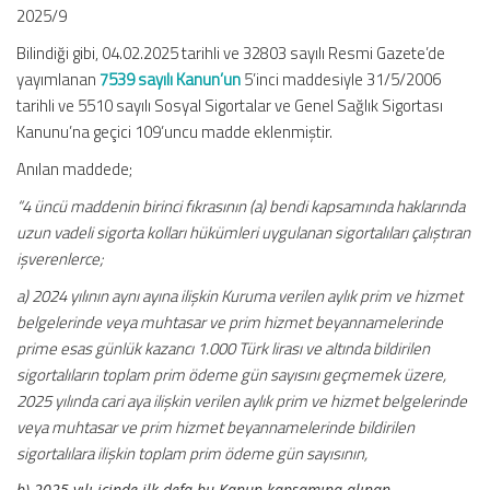
2025/9
Bilindiği gibi, 04.02.2025 tarihli ve 32803 sayılı Resmi Gazete’de
yayımlanan
7539 sayılı Kanun’un
5’inci maddesiyle 31/5/2006
tarihli ve 5510 sayılı Sosyal Sigortalar ve Genel Sağlık Sigortası
Kanunu’na geçici 109’uncu madde eklenmiştir.
Anılan maddede;
“4 üncü maddenin birinci fıkrasının (a) bendi kapsamında haklarında
uzun vadeli sigorta kolları hükümleri uygulanan sigortalıları çalıştıran
işverenlerce;
a) 2024 yılının aynı ayına ilişkin Kuruma verilen aylık prim ve hizmet
belgelerinde veya muhtasar ve prim hizmet beyannamelerinde
prime esas günlük kazancı 1.000 Türk lirası ve altında bildirilen
sigortalıların toplam prim ödeme gün sayısını geçmemek üzere,
2025 yılında cari aya ilişkin verilen aylık prim ve hizmet belgelerinde
veya muhtasar ve prim hizmet beyannamelerinde bildirilen
sigortalılara ilişkin toplam prim ödeme gün sayısının,
b) 2025 yılı içinde ilk defa bu Kanun kapsamına alınan