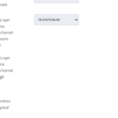
rekli
ü ayın
una
m hizmet
 kısmı
e
ü ayın
una
m hizmet
ili
gerekse
 yasal