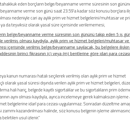
ak tahakkuk eden borçların belge/beyanname verme süresinin son günün
beyanname verme son günü saat 23.59’a kadar söz konusu borçlara ili
ası nedeniyle cari ay aylık prim ve hizmet belgelerini/muhtasar ve pr
 ya da teşviksiz olarak yasal süre içerisinde verilememesi,
erin belge/beyanname verme süresinin son gününü takip eden 5 iş gü
ile verilmiş olması kaydıyla, aylık prim ve hizmet belgeleri/muhtasar ve
si içerisinde verilmiş belge/beyanname sayılacak, bu belgelere ilişkin
esinin birinci fıkrasının (c) veya (m) bentlerine göre idari para cezas
a kanun numarası hatalı seçilerek verilmiş olan aylık prim ve hizmet
lı olarak yasal süresi dışında verilen aylık prim ve hizmet belgeleri, düz
rma hali hariç, belgede kayıtlı sigortalılar ve bu sigortalıların prim öde
arının aynı olması kaydıyla, ayrıca incelemeye gerek kalmaksızın işleme a
 hizmet belgelerine idarî para cezası uygulanmaz. Sonradan düzeltme amaç
üresi zammı kazandırılması halinde, söz konusu belgenin işleme alınmasın
elirtilen usul izlenir.”