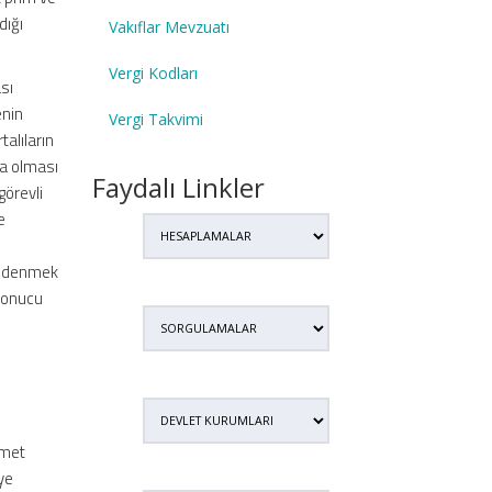
dığı
Vakıflar Mevzuatı
Vergi Kodları
sı
enin
Vergi Takvimi
talıların
da olması
Faydalı Linkler
görevli
e
e ödenmek
 sonucu
zmet
ye