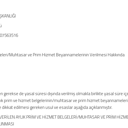
ŞKANLIĞI
ü
107563516
lgeleri/Muhtasar ve Prim Hizmet Beyannamelerinin Verilmesi Hakkında
en gerekse de yasal süresi dışında verilmiş olmakla birlikte yasal süre iç
 aylık prim ve hizmet belgelerinin/muhtasar ve prim hizmet beyannameleri
e dikkat edilmesi gereken usul ve esaslar aşağıda açıklanmıştır.
ERİLEN AYLIK PRİM VE HİZMET BELGELERİ/MUHTASAR VE PRİM HİZM
LINMASI