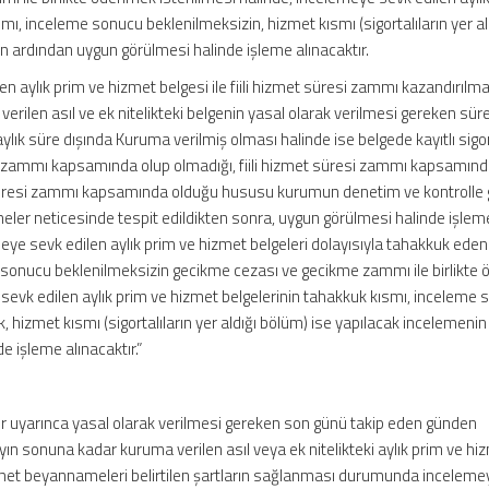
mı, inceleme sonucu beklenilmeksizin, hizmet kısmı (sigortalıların yer al
n ardından uygun görülmesi halinde işleme alınacaktır.
 aylık prim ve hizmet belgesi ile fiili hizmet süresi zammı kazandırılma
verilen asıl ve ek nitelikteki belgenin yasal olarak verilmesi gereken sür
aylık süre dışında Kuruma verilmiş olması halinde ise belgede kayıtlı sigor
esi zammı kapsamında olup olmadığı, fiili hizmet süresi zammı kapsamın
t süresi zammı kapsamında olduğu hususu kurumun denetim ve kontrolle 
ler neticesinde tespit edildikten sonra, uygun görülmesi halinde işlem
eye sevk edilen aylık prim ve hizmet belgeleri dolayısıyla tahakkuk eden
e sonucu beklenilmeksizin gecikme cezası ve gecikme zammı ile birlikt
 sevk edilen aylık prim ve hizmet belgelerinin tahakkuk kısmı, inceleme
, hizmet kısmı (sigortalıların yer aldığı bölüm) ise yapılacak incelemenin
 işleme alınacaktır.”
r uyarınca yasal olarak verilmesi gereken son günü takip eden günden
ın sonuna kadar kuruma verilen asıl veya ek nitelikteki aylık prim ve hi
met beyannameleri belirtilen şartların sağlanması durumunda inceleme