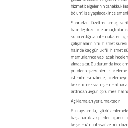
hizmet belgelerinin tahakkuk kıs
bölüm) ise yapılacak incelemeni
Sonradan düzeltme amaçlı verilen
halinde; düzeltme amaçlı olarak 
sona erdiği tarihten itibaren üç 
çalışmalarının fiili hizmet sür
halinde kaç günlük fiili hizme
memurlarınca yapılacak inceleme
alınacaktır. Bu durumda incelem
primlerin işverenlerce incelem
istenilmesi halinde, incelemeye
beklenilmeksizin işleme alınacak
ardından uygun görülmesi halinde
Açıklamaları yer almaktadır.
Bu kapsamda, ilgili düzenlemele
başlanarak takip eden üçüncü ay
belgeleri/muhtasar ve prim hiz