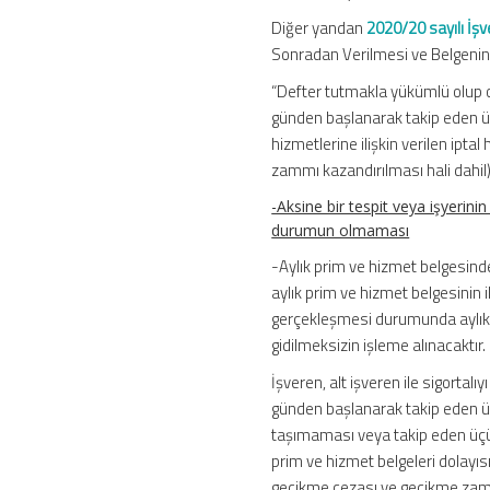
Diğer yandan
2020/20 sayılı İşv
Sonradan Verilmesi ve Belgenin 
“Defter tutmakla yükümlü olup 
günden başlanarak takip eden üç
hizmetlerine ilişkin verilen iptal 
zammı kazandırılması hali dahil
-Aksine bir tespit veya işyerini
durumun olmaması
-Aylık prim ve hizmet belgesinde k
aylık prim ve hizmet belgesinin il
gerçekleşmesi durumunda aylık 
gidilmeksizin işleme alınacaktır.
İşveren, alt işveren ile sigortal
günden başlanarak takip eden üçü
taşımaması veya takip eden üçü
prim ve hizmet belgeleri dolayı
gecikme cezası ve gecikme zammı