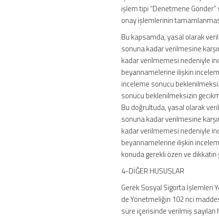
işlem tipi “Denetmene Gönder” s
onay işlemlerinin tamamlanması
Bu kapsamda, yasal olarak veri
sonuna kadar verilmesine karşın
kadar verilmemesi nedeniyle in
beyannamelerine ilişkin inceleme
inceleme sonucu beklenilmeksiz
sonucu beklenilmeksizin gecikme
Bu doğrultuda, yasal olarak ve
sonuna kadar verilmesine karşın
kadar verilmemesi nedeniyle in
beyannamelerine ilişkin incelemey
konuda gerekli özen ve dikkatin
4-DİĞER HUSUSLAR
Gerek Sosyal Sigorta İşlemleri 
de Yönetmeliğin 102 nci maddesin
süre içerisinde verilmiş sayılan