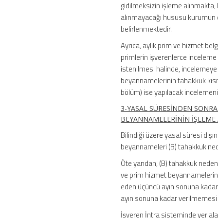
gidilmeksizin işleme alınmakta, 
alınmayacağı hususu kurumun d
belirlenmektedir.
Ayrıca, aylık prim ve hizmet be
primlerin işverenlerce incelem
istenilmesi halinde, incelemeye
beyannamelerinin tahakkuk kısmı
bölüm) ise yapılacak incelemeni
3-YASAL SÜRESİNDEN SONRA 
BEYANNAMELERİNİN İŞLEME 
Bilindiği üzere yasal süresi dış
beyannameleri (B) tahakkuk ned
Öte yandan, (B) tahakkuk nedeni
ve prim hizmet beyannamelerini
eden üçüncü ayın sonuna kadar v
ayın sonuna kadar verilmemesi
İşveren İntra sisteminde yer ala