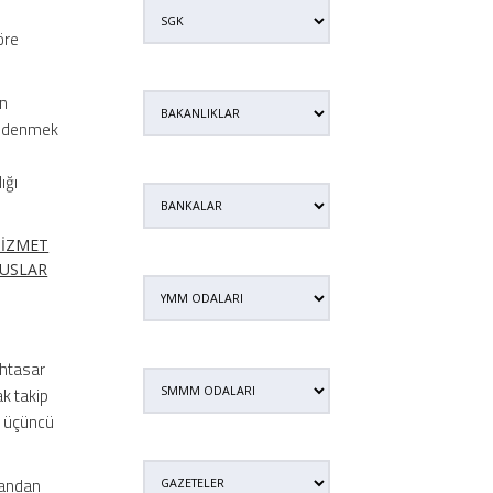
öre
en
e ödenmek
ığı
HİZMET
SUSLAR
uhtasar
k takip
n üçüncü
krandan