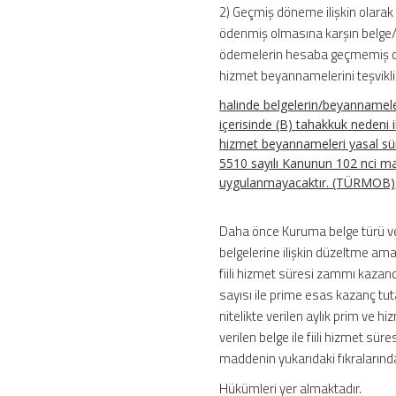
2) Geçmiş döneme ilişkin olar
ödenmiş olmasına karşın belge/
ödemelerin hesaba geçmemiş olm
hizmet beyannamelerini teşvikli
halinde belgelerin/beyannamel
içerisinde (B) tahakkuk nedeni 
hizmet beyannameleri yasal süre
5510 sayılı Kanunun 102 nci madd
uygulanmayacaktır. (TÜRMOB)
Daha önce Kuruma belge türü vey
belgelerine ilişkin düzeltme amaç
fiili hizmet süresi zammı kazandı
sayısı ile prime esas kazanç tut
nitelikte verilen aylık prim ve
verilen belge ile fiili hizmet s
maddenin yukarıdaki fıkralarında b
Hükümleri yer almaktadır.