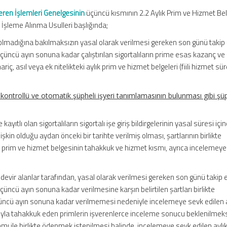
eren İşlemleri Genelgesinin
üçüncü kısmının 2.2 Aylık Prim ve Hizmet Be
İşleme Alınma Usulleri başlığında;
olmadığına bakılmaksızın yasal olarak verilmesi gereken son günü takip
üncü ayın sonuna kadar çalıştırılan sigortalıların prime esas kazanç ve
hariç, asıl veya ek nitelikteki aylık prim ve hizmet belgeleri (fiili hizmet sü
)
n kontrollü ve otomatik şüpheli işyeri tanımlamasının bulunması gibi şüp
ayıtlı olan sigortalıların sigortalı işe giriş bildirgelerinin yasal süresi iç
işkin olduğu aydan önceki bir tarihte verilmiş olması, şartlarının birlikte
prim ve hizmet belgesinin tahakkuk ve hizmet kısmı, ayrıca incelemeye
ıyı devir alanlar tarafından, yasal olarak verilmesi gereken son günü takip
ncü ayın sonuna kadar verilmesine karşın belirtilen şartları birlikte
ncü ayın sonuna kadar verilmemesi nedeniyle incelemeye sevk edilen a
sıyla tahakkuk eden primlerin işverenlerce inceleme sonucu beklenilmeks
 ile birlikte ödenmek istenilmesi halinde, incelemeye sevk edilen aylı