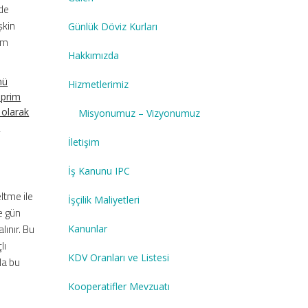
de
şkin
Günlük Döviz Kurları
im
Hakkımızda
nü
Hizmetlerimiz
 prim
 olarak
Misyonumuz – Vizyonumuz
ı
İletişim
İş Kanunu IPC
eltme ile
İşçilik Maliyetleri
me gün
lınır. Bu
Kanunlar
lı
KDV Oranları ve Listesi
da bu
Kooperatifler Mevzuatı