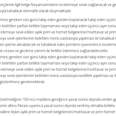
eçilerek ilgili belge/beyannamelerin incelemeye sevki sağlanacak ve ge
yla tahakkuk otomatik olarak oluşmaktadır.
lmesi gereken son günü takip eden günden başlanarak takip eden üçünc
 belirtilen şartları birlikte taşımaması veya takip eden üçüncü ayın son
celemeye sevk edilen aylık prim ve hizmet belgelerine/muhtasar ve pri
ye sevk işlemlerinin belirtilen menü vasıtasıyla yapılması ile tahakkuk
in işleme alınabilecek ve tahakkuk eden primlerin işverenlerce incelem
 cezası ve gecikme zammı ile birlikte ödenmesi sağlanabilecektir.
rilmesi gereken son günü takip eden günden başlanarak takip eden üçünc
 belirtilen şartları birlikte taşımaması veya takip eden üçüncü ayın son
celemeye sevk edilen aylık prim ve hizmet belgelerine/muhtasar ve pri
e sevk işlemlerinin belirtilen menü vasıtasıyla ivedilikle yapılması ve ilg
 gösterilmesi gerekmektedir.
Yönetmeliğinin 103 ncü maddesi gereğince yasal süresi dışında verilen 
in altıncı fıkrası uyarınca yasal süresi dışında verilmiş olmakla birlikte
 hallere ilişkin aylık prim ve hizmet belgelerinin/muhtasar ve prim hizmet