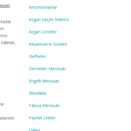
 Resen
Amortismanlar
Asgari Geçim İndirimi
 kadar
rum
Asgari Ücretler
üresi
 hâlinde,
Beyanname Süreleri
Defterler
Dernekler Mevzuatı
Engelli Mevzuatı
Etkinlikler
me
Fatura Mevzuatı
elerinin
Faydalı Linkler
Galeri