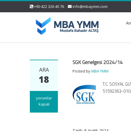
+90 422 326 40 76
info@mbaymm.com
An
SGK Genelgesi 2024/14
ARA
Posted by
MBA YMM
18
T.C. SOSYAL GÜ
51592363-010.0
SGK
yorumlar
Genelgesi
kapalı
2024/14
için
Tarih: 9 Aralık 2024