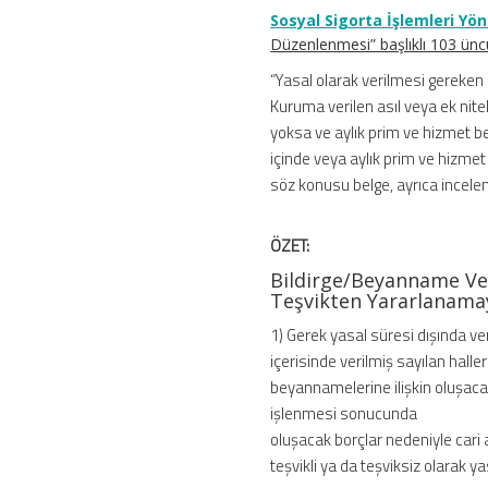
Sosyal Sigorta İşlemleri Yö
Düzenlenmesi” başlıklı 103 üncü
“Yasal olarak verilmesi gereke
Kuruma verilen asıl veya ek nitel
yoksa ve aylık prim ve hizmet belg
içinde veya aylık prim ve hizmet
söz konusu belge, ayrıca incelem
ÖZET:
Bildirge/Beyanname V
Teşvikten Yararlanama
1) Gerek yasal süresi dışında ve
içerisinde verilmiş sayılan hall
beyannamelerine ilişkin oluşa
işlenmesi sonucunda
oluşacak borçlar nedeniyle cari
teşvikli ya da teşviksiz olarak 