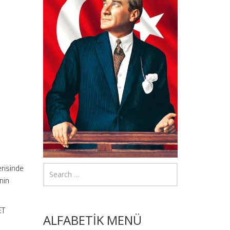
erisinde
nin
ET
ALFABETİK MENÜ