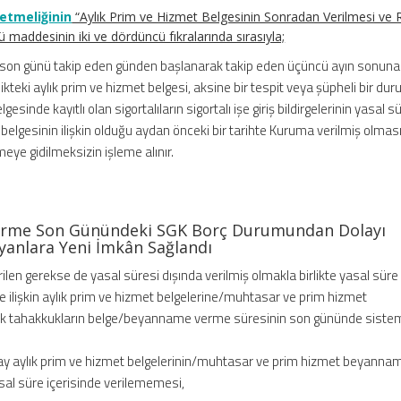
netmeliğinin
“Aylık Prim ve Hizmet Belgesinin Sonradan Verilmesi ve
 maddesinin iki ve dördüncü fıkralarında sırasıyla;
n son günü takip eden günden başlanarak takip eden üçüncü ayın sonuna
ikteki aylık prim ve hizmet belgesi, aksine bir tespit veya şüpheli bir du
esinde kayıtlı olan sigortalıların sigortalı işe giriş bildirgelerinin yasal s
 belgesinin ilişkin olduğu aydan önceki bir tarihte Kuruma verilmiş olması
eye gidilmeksizin işleme alınır.
erme Son Günündeki SGK Borç Durumundan Dolayı
yanlara Yeni İmkân Sağlandı
rilen gerekse de yasal süresi dışında verilmiş olmakla birlikte yasal süre
ere ilişkin aylık prim ve hizmet belgelerine/muhtasar ve prim hizmet
cak tahakkukların belge/beyanname verme süresinin son gününde siste
 ay aylık prim ve hizmet belgelerinin/muhtasar ve prim hizmet beyannam
yasal süre içerisinde verilememesi,