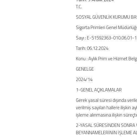
T.C.
SOSYAL GÜVENLİK KURUMU BA
Sigorta Primleri Genel Müdürlüğ
Sayı : E-51592363-010.06.01-
Tarih: 06.12.2024
Konu : Aylık Prim ve Hizmet Be
GENELGE
2024/14
1-GENEL AÇIKLAMALAR
Gerek yasal süresi dışında veril
verilmiş sayılan hallere ilişkin
işleme alınmasına ilişkin süreçt
2-YASAL SÜRESİNDEN SONRA V
BEYANNAMELERİNİN İŞLEME A