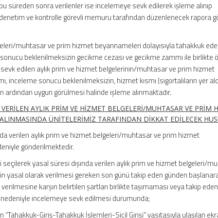
bu süreden sonra verilenler ise incelemeye sevk edilerek işleme alınıp
enetim ve kontrolle görevli memuru tarafından düzenlenecek rapora g
lgeleri/muhtasar ve prim hizmet beyannameleri dolayısıyla tahakkuk ed
e sonucu beklenilmeksizin gecikme cezası ve gecikme zammı ile birlikt
 sevk edilen aylık prim ve hizmet belgelerinin/muhtasar ve prim hizmet
, inceleme sonucu beklenilmeksizin, hizmet kısmı (sigortalıların yer ald
n ardından uygun görülmesi halinde işleme alınmaktadır.
VERİLEN AYLIK PRİM VE HİZMET BELGELERİ/MUHTASAR VE PRİM 
ALINMASINDA ÜNİTELERİMİZ TARAFINDAN DİKKAT EDİLECEK HU
ında verilen aylık prim ve hizmet belgeleri/muhtasar ve prim hizmet
eniyle gönderilmektedir.
 seçilerek yasal süresi dışında verilen aylık prim ve hizmet belgeleri/m
n yasal olarak verilmesi gereken son günü takip eden günden başlanara
erilmesine karşın belirtilen şartları birlikte taşımaması veya takip ede
 nedeniyle incelemeye sevk edilmesi durumunda;
n “Tahakkuk-Giriş-Tahakkuk İşlemleri-Sicil Girişi” vasıtasıyla ulaşılan e