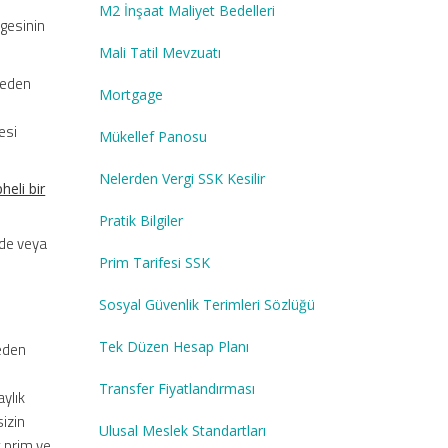
M2 İnşaat Maliyet Bedelleri
lgesinin
Mali Tatil Mevzuatı
 eden
Mortgage
resi
Mükellef Panosu
Nelerden Vergi SSK Kesilir
heli bir
Pratik Bilgiler
inde veya
Prim Tarifesi SSK
Sosyal Güvenlik Terimleri Sözlüğü
Tek Düzen Hesap Planı
 eden
Transfer Fiyatlandırması
ylık
izin
Ulusal Meslek Standartları
k prim ve