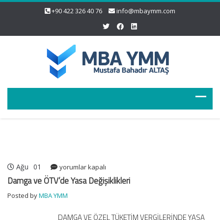
+90 422 326 40 76
info@mbaymm.com
Ağu
01
Damga
yorumlar kapalı
ve
Damga ve ÖTV’de Yasa Değişiklikleri
ÖTV’de
Posted by
MBA YMM
Yasa
Değişiklikleri
DAMGA VE ÖZEL TÜKETİM VERGİLERİNDE YASA
için