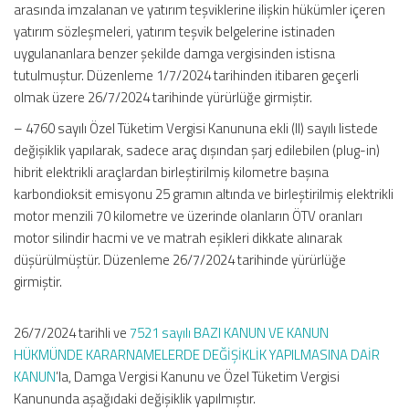
arasında imzalanan ve yatırım teşviklerine ilişkin hükümler içeren
yatırım sözleşmeleri, yatırım teşvik belgelerine istinaden
uygulananlara benzer şekilde damga vergisinden istisna
tutulmuştur. Düzenleme 1/7/2024 tarihinden itibaren geçerli
olmak üzere 26/7/2024 tarihinde yürürlüğe girmiştir.
– 4760 sayılı Özel Tüketim Vergisi Kanununa ekli (II) sayılı listede
değişiklik yapılarak, sadece araç dışından şarj edilebilen (plug-in)
hibrit elektrikli araçlardan birleştirilmiş kilometre başına
karbondioksit emisyonu 25 gramın altında ve birleştirilmiş elektrikli
motor menzili 70 kilometre ve üzerinde olanların ÖTV oranları
motor silindir hacmi ve ve matrah eşikleri dikkate alınarak
düşürülmüştür. Düzenleme 26/7/2024 tarihinde yürürlüğe
girmiştir.
26/7/2024 tarihli ve
7521 sayılı BAZI KANUN VE KANUN
HÜKMÜNDE KARARNAMELERDE DEĞİŞİKLİK YAPILMASINA DAİR
KANUN
’la, Damga Vergisi Kanunu ve Özel Tüketim Vergisi
Kanununda aşağıdaki değişiklik yapılmıştır.