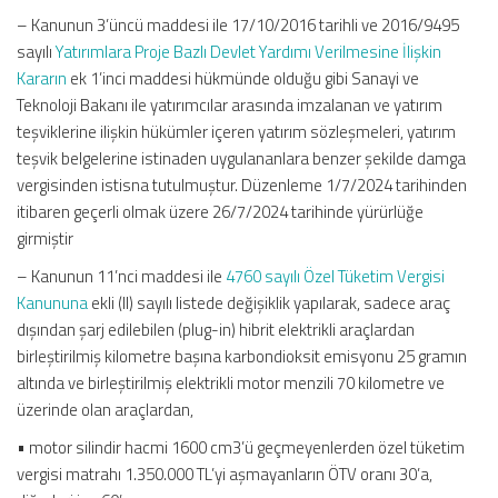
– Kanunun 3’üncü maddesi ile 17/10/2016 tarihli ve 2016/9495
sayılı
Yatırımlara Proje Bazlı Devlet Yardımı Verilmesine İlişkin
Kararın
ek 1’inci maddesi hükmünde olduğu gibi Sanayi ve
Teknoloji Bakanı ile yatırımcılar arasında imzalanan ve yatırım
teşviklerine ilişkin hükümler içeren yatırım sözleşmeleri, yatırım
teşvik belgelerine istinaden uygulananlara benzer şekilde damga
vergisinden istisna tutulmuştur. Düzenleme 1/7/2024 tarihinden
itibaren geçerli olmak üzere 26/7/2024 tarihinde yürürlüğe
girmiştir
– Kanunun 11’nci maddesi ile
4760 sayılı Özel Tüketim Vergisi
Kanununa
ekli (II) sayılı listede değişiklik yapılarak, sadece araç
dışından şarj edilebilen (plug-in) hibrit elektrikli araçlardan
birleştirilmiş kilometre başına karbondioksit emisyonu 25 gramın
altında ve birleştirilmiş elektrikli motor menzili 70 kilometre ve
üzerinde olan araçlardan,
• motor silindir hacmi 1600 cm3’ü geçmeyenlerden özel tüketim
vergisi matrahı 1.350.000 TL’yi aşmayanların ÖTV oranı 30’a,