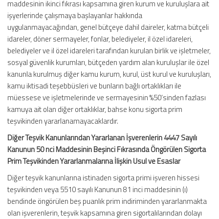
maddesinin ikinci fıkrası kapsamına giren kurum ve kuruluşlara ait
işyerlerinde çalışmaya başlayanlar hakkında
uygulanmayacağından, genel bütçeye dahil daireler, katma bütçeli
idareler, döner sermayeler, fonlar, belediyeler, il özel idareleri,
belediyeler ve il özel idareleri tarafından kurulan birlik ve işletmeler,
sosyal güvenlik kurumları, bütçeden yardım alan kuruluşlar ile özel
kanunla kurulmuş diğer kamu kurum, kurul, üst kurul ve kuruluşları,
kamu iktisadi teşebbüsleri ve bunların bağlı ortaklıkları ile
müessese ve işletmelerinde ve sermayesinin %50’sinden fazlası
kamuya ait olan diğer ortaklıklar, bahse konu sigorta prim
teşvikinden yararlanamayacaklardır.
Diğer Teşvik Kanunlarından Yararlanan İşverenlerin 4447 Sayılı
Kanunun 50 nci Maddesinin Beşinci Fıkrasında Öngörülen Sigorta
Prim Teşvikinden Yararlanmalarına İlişkin Usul ve Esaslar
Diğer teşvik kanunlarına istinaden sigorta primi işveren hissesi
teşvikinden veya 5510 sayılı Kanunun 81 inci maddesinin (ı)
bendinde öngörülen beş puanlık prim indiriminden yararlanmakta
olan işverenlerin, teşvik kapsamına giren sigortalılarından dolayı