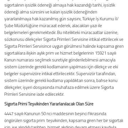
sigortalının işsizlik ödeneği almaya hak kazandığı tarihi, işsizlik
ödeneği alma süresini ve kalan işsizlik ödeneğinden
yararlanılmaya hak kazanılmış gün sayısını, Türkiye İş Kurumu İl/
Şube Müdürlüğüne müracaat ederek, alacakları yazı ile
belgelemeleri gerekmektedir. Bu nitelikteki müracaatlar üzerine,
sözkonusu dilekçeler Sigorta Primleri Servisine intikal ettirilecek ve
Sigorta Primleri Servisince uygun görülmesi halinde kapsama giren
sigortalılara ilişkin aylık prim ve hizmet belgelerinin 15921 sayılı
Kanun numarası seçilmek suretiyle gönderilebilmesi amacıyla
sistem üzerinde gerekli kodlamanın yapılması için dilekçe ve eki
belgeler supervizöre intikal ettirilecektir. Supervizör tarafından,
sistem üzerinde gerekli kodlama yapıldıktan sonra, bahse konu
dilekçeler, işyeri dosyasında muhafaza edilmek üzere Sigorta
Primleri Servisine iade edilecektir.
Sigorta Primi Teşvikinden Yararlanılacak Olan Süre
4447 sayılı Kanunun 50 nci maddesinin beşinci fıkrasında
öngörülen sigorta prim teşvikinden, kapsama giren her bir sigortalı
için, işe alındığı tarihten, hizmet akdinin devam etmesi kaydıyla