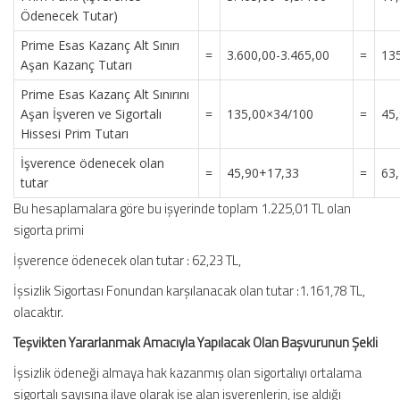
Ödenecek Tutar)
Prime Esas Kazanç Alt Sınırı
=
3.600,00-3.465,00
=
13
Aşan Kazanç Tutarı
Prime Esas Kazanç Alt Sınırını
Aşan İşveren ve Sigortalı
=
135,00×34/100
=
45
Hissesi Prim Tutarı
İşverence ödenecek olan
=
45,90+17,33
=
63
tutar
Bu hesaplamalara göre bu işyerinde toplam 1.225,01 TL olan
sigorta primi
İşverence ödenecek olan tutar : 62,23 TL,
İşsizlik Sigortası Fonundan karşılanacak olan tutar :1.161,78 TL,
olacaktır.
Teşvikten Yararlanmak Amacıyla Yapılacak Olan Başvurunun Şekli
İşsizlik ödeneği almaya hak kazanmış olan sigortalıyı ortalama
sigortalı sayısına ilave olarak işe alan işverenlerin, işe aldığı