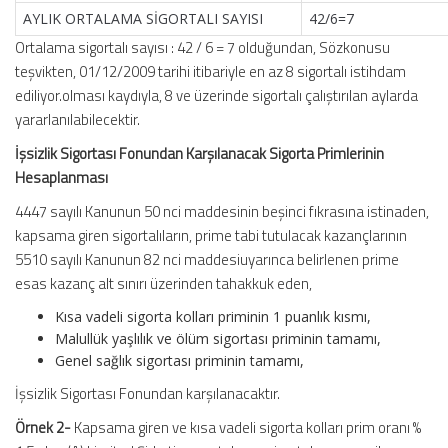
AYLIK ORTALAMA SİGORTALI SAYISI
42/6=7
Ortalama sigortalı sayısı : 42 / 6 = 7 olduğundan, Sözkonusu
teşvikten, 01/12/2009 tarihi itibariyle en az 8 sigortalı istihdam
ediliyor.olması kaydıyla, 8 ve üzerinde sigortalı çalıştırılan aylarda
yararlanılabilecektir.
İşsizlik Sigortası Fonundan Karşılanacak Sigorta Primlerinin
Hesaplanması
4447 sayılı Kanunun 50 nci maddesinin beşinci fıkrasına istinaden,
kapsama giren sigortalıların, prime tabi tutulacak kazançlarının
5510 sayılı Kanunun 82 nci maddesiuyarınca belirlenen prime
esas kazanç alt sınırı üzerinden tahakkuk eden,
Kısa vadeli sigorta kolları priminin 1 puanlık kısmı,
Malullük yaşlılık ve ölüm sigortası priminin tamamı,
Genel sağlık sigortası priminin tamamı,
İşsizlik Sigortası Fonundan karşılanacaktır.
Örnek 2-
Kapsama giren ve kısa vadeli sigorta kolları prim oranı %