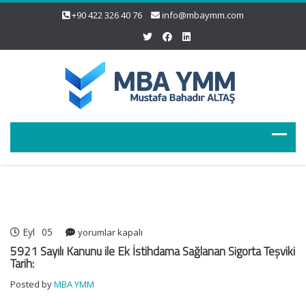
+90 422 326 40 76
info@mbaymm.com
Eyl
05
5921
yorumlar kapalı
Sayılı
5921 Sayılı Kanunu ile Ek İstihdama Sağlanan Sigorta Teşviki
Kanunu
Tarih:
ile
Posted by
MBA YMM
Ek
İstihdama