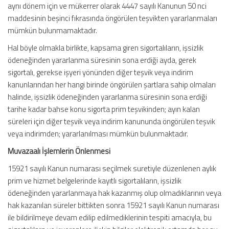
aynı dönem için ve mükerrer olarak 4447 sayılı Kanunun 50 nci
maddesinin beşinci fıkrasında öngörülen teşvikten yararlanmaları
mümkün bulunmamaktadır.
Hal böyle olmakla birlikte, kapsama giren sigortalıların, işsizlik
ödeneğinden yararlanma süresinin sona erdiği ayda, gerek
sigortalı, gerekse işyeri yönünden diğer teşvik veya indirim
kanunlarından her hangi birinde öngörülen şartlara sahip olmaları
halinde, işsizlik ödeneğinden yararlanma süresinin sona erdiği
tarihe kadar bahse konu sigorta prim teşvikinden; ayın kalan
süreleri için diğer teşvik veya indirim kanununda öngörülen teşvik
veya indirimden; yararlanılması mümkün bulunmaktadır.
Muvazaalı İşlemlerin Önlenmesi
15921 sayılı Kanun numarası seçilmek suretiyle düzenlenen aylık
prim ve hizmet belgelerinde kayıtlı sigortalıların, işsizlik
ödeneğinden yararlanmaya hak kazanmış olup olmadıklarının veya
hak kazanılan süreler bittikten sonra 15921 sayılı Kanun numarası
ile bildirilmeye devam edilip edilmediklerinin tespiti amacıyla, bu