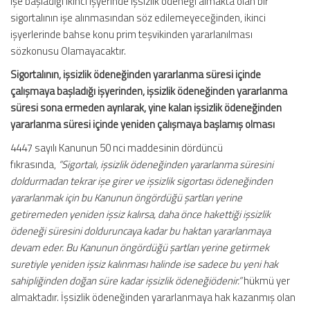
işe başladığı ikinci işyerinde işsizlik ödeneği almakta olan bir
sigortalının işe alınmasından söz edilemeyeceğinden, ikinci
işyerlerinde bahse konu prim teşvikinden yararlanılması
sözkonusu Olamayacaktır.
Sigortalının, işsizlik ödeneğinden yararlanma süresi içinde
çalışmaya başladığı işyerinden, işsizlik ödeneğinden yararlanma
süresi sona ermeden ayrılarak, yine kalan işsizlik ödeneğinden
yararlanma süresi içinde yeniden çalışmaya başlamış olması
4447 sayılı Kanunun 50 nci maddesinin dördüncü
fıkrasında,
“Sigortalı, işsizlik ödeneğinden yararlanma süresini
doldurmadan tekrar işe girer ve işsizlik sigortası ödeneğinden
yararlanmak için bu Kanunun öngördüğü şartları yerine
getiremeden yeniden işsiz kalırsa, daha önce hakettiği işsizlik
ödeneği süresini dolduruncaya kadar bu haktan yararlanmaya
devam eder. Bu Kanunun öngördüğü şartları yerine getirmek
suretiyle yeniden işsiz kalınması halinde ise sadece bu yeni hak
sahipliğinden doğan süre kadar işsizlik ödeneğiödenir.”
hükmü yer
almaktadır. İşsizlik ödeneğinden yararlanmaya hak kazanmış olan