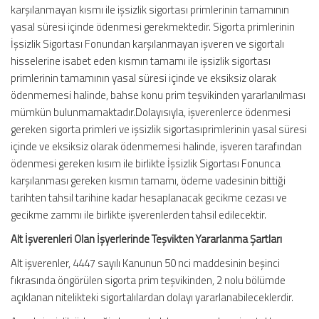
karşılanmayan kısmı ile işsizlik sigortası primlerinin tamamının
yasal süresi içinde ödenmesi gerekmektedir. Sigorta primlerinin
İşsizlik Sigortası Fonundan karşılanmayan işveren ve sigortalı
hisselerine isabet eden kısmın tamamı ile işsizlik sigortası
primlerinin tamamının yasal süresi içinde ve eksiksiz olarak
ödenmemesi halinde, bahse konu prim teşvikinden yararlanılması
mümkün bulunmamaktadır.Dolayısıyla, işverenlerce ödenmesi
gereken sigorta primleri ve işsizlik sigortasıprimlerinin yasal süresi
içinde ve eksiksiz olarak ödenmemesi halinde, işveren tarafından
ödenmesi gereken kısım ile birlikte İşsizlik Sigortası Fonunca
karşılanması gereken kısmın tamamı, ödeme vadesinin bittiği
tarihten tahsil tarihine kadar hesaplanacak gecikme cezası ve
gecikme zammı ile birlikte işverenlerden tahsil edilecektir.
Alt İşverenleri Olan İşyerlerinde Teşvikten Yararlanma Şartları
Alt işverenler, 4447 sayılı Kanunun 50 nci maddesinin beşinci
fıkrasında öngörülen sigorta prim teşvikinden, 2 nolu bölümde
açıklanan nitelikteki sigortalılardan dolayı yararlanabileceklerdir.