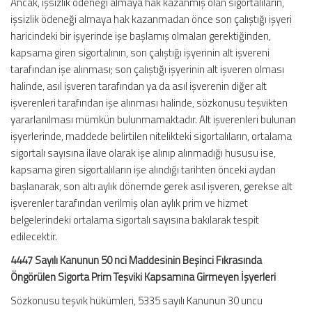
Ancak, işsizlik ödeneği almaya hak kazanmış olan sigortalıların,
işsizlik ödeneği almaya hak kazanmadan önce son çalıştığı işyeri
haricindeki bir işyerinde işe başlamış olmaları gerektiğinden,
kapsama giren sigortalının, son çalıştığı işyerinin alt işvereni
tarafından işe alınması; son çalıştığı işyerinin alt işveren olması
halinde, asıl işveren tarafından ya da asıl işverenin diğer alt
işverenleri tarafından işe alınması halinde, sözkonusu teşvikten
yararlanılması mümkün bulunmamaktadır. Alt işverenleri bulunan
işyerlerinde, maddede belirtilen nitelikteki sigortalıların, ortalama
sigortalı sayısına ilave olarak işe alınıp alınmadığı hususu ise,
kapsama giren sigortalıların işe alındığı tarihten önceki aydan
başlanarak, son altı aylık dönemde gerek asıl işveren, gerekse alt
işverenler tarafından verilmiş olan aylık prim ve hizmet
belgelerindeki ortalama sigortalı sayısına bakılarak tespit
edilecektir.
4447 Sayılı Kanunun 50 nci Maddesinin Beşinci Fıkrasında
Öngörülen Sigorta Prim Teşviki Kapsamına Girmeyen İşyerleri
Sözkonusu teşvik hükümleri, 5335 sayılı Kanunun 30 uncu