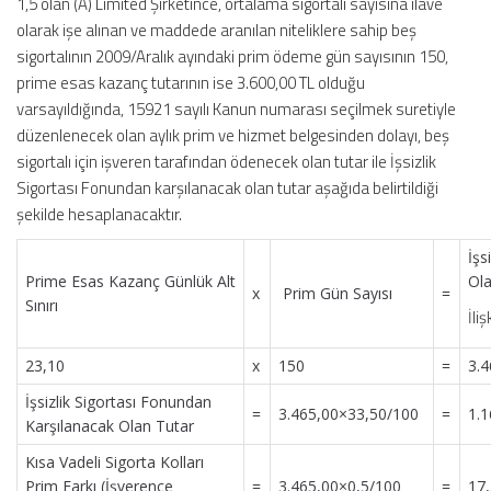
1,5 olan (A) Limited Şirketince, ortalama sigortalı sayısına ilave
olarak işe alınan ve maddede aranılan niteliklere sahip beş
sigortalının 2009/Aralık ayındaki prim ödeme gün sayısının 150,
prime esas kazanç tutarının ise 3.600,00 TL olduğu
varsayıldığında, 15921 sayılı Kanun numarası seçilmek suretiyle
düzenlenecek olan aylık prim ve hizmet belgesinden dolayı, beş
sigortalı için işveren tarafından ödenecek olan tutar ile İşsizlik
Sigortası Fonundan karşılanacak olan tutar aşağıda belirtildiği
şekilde hesaplanacaktır.
İşs
Prime Esas Kazanç Günlük Alt
Ol
x
Prim Gün Sayısı
=
Sınırı
İli
23,10
x
150
=
3.4
İşsizlik Sigortası Fonundan
=
3.465,00×33,50/100
=
1.1
Karşılanacak Olan Tutar
Kısa Vadeli Sigorta Kolları
Prim Farkı (İşverence
=
3.465,00×0,5/100
=
17