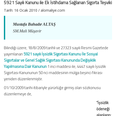
5921 Sayılı Kanunu ile Ek İstihdama Sağlanan Sigorta Teşviki
Sağlanan
Sigorta
Tarih:
16 Ocak 2010 / alomaliye.com
Teşviki
Tarih:
Mustafa Bahadır ALTAŞ
için
SM.Mali Müşavir
Bilindiği üzere, 18/8/2009 tarihli ve 27323 sayılı Resmi Gazetede
yayımlanan
5921 sayılı İşsizlik Sigortası Kanunu İle Sosyal
Sigortalar ve Genel Sağlık Sigortası Kanununda Değişiklik
Yapılmasına Dair Kanunun
1 inci maddesi ile, 4447 sayılı İşsizlik
Sigortası Kanununun 50 nci maddesinin mülga beşinci fıkrası
yeniden düzenlenmiştir.
01/10/2009 tarihi itibariyle yürürlüğe girmiş olan sözkonusu
düzenlemeye de,
“İşsizlik
ödeneği
alanların;