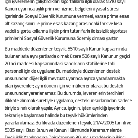
için işverenlerin çalıştırdıkları sigortalılarla ilgili olarak 5510 sayılı
Kanun uyarınca aylık prim ve hizmet belgelerini yasal süresi
içerisinde Sosyal Güvenlik Kurumuna vermesi, varsa prime esas
alt kazanç sınırı ile prime esas kazanç arasındaki fark ve kısa
vadeli sigorta kollarına ilişkin prim tutarı farkı ile işsizlik sigortası
primlerini Sosyal Güvenlik Kurumuna ödemiş olması şarttır.
Bu maddede düzenlenen teşvik, 5510 sayılı Kanun kapsamında
bulunanlarla aynı şartlarda olmak üzere 506 sayılı Kanunun geçici
20 nci maddesi kapsamındaki sandıkların statülerine tabi
personeli için de uygulanır. Bu maddeyle düzenlenen destek
unsurundan diğer ilgili mevzuat uyarınca ayrıca yararlanmakta
olan işverenler; aynı dönem için ve mükerrer olarak bu destek
unsurundanyararlanamaz. Bu durumda, işverenlerin tercihleri
dikkate alınmak suretiyle uygulama, destek unsurlarından sadece
biriyle sınırlı olarak yapılır. Ayrıca, işçinin, işten ayrıldığı işyerinde
tekrar işe başlaması halinde bu teşvik hükümlerinden
yararlanılamaz. Bu fıkrada düzenlenen teşvik, 21/4/2005 tarihli ve
5335 sayılı Bazı Kanun ve Kanun Hükmünde Kararnamelerde
Değişiklik Yapılmasına Dair Kanunun 30 uncu maddesinin ikinci