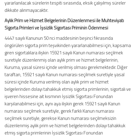
yararlanılacak sürelerin tespiti sırasında, eksik çalışılmış süreler
dikkate alınmayacaktır.
Aylık Prim ve Hizmet Belgelerinin Düzenlenmesi ile Muhteviyatı
Sigorta Primleri ve İşsizlik Sigortası Priminin Ödenmesi
4447 sayılı Kanunun 50 nci maddesinin beşinci fıkrasında
öngörülen sigorta prim teşvikinden yararlanabilmesi için, kapsama
giren sigortalılara ilişkin 15921 sayılı Kanun numarası seçilmek
suretiyle düzenlenmiş olan aylık prim ve hizmet belgelerinin,
Kuruma, yasal süresi içinde verilmiş olması gerekmektedir. Diğer
taraftan, 15921 sayılı Kanun numarası seçilmek suretiyle yasal
süresi içinde Kuruma verilmiş olan aylık prim ve hizmet
belgelerinden dolayı tahakkuk etmiş sigorta primlerinin, sigortalı ve
işveren hissesine ait kısmının İşsizlik Sigortası Fonundan
karşılanabilmesi için, aynı aya ilişkin gerek 15921 sayılı Kanun
numarası seçilmek suretiyle, gerek farklı Kanun numarası
seçilmek suretiyle, gerekse Kanun numarası seçilmeksizin
düzenlenmiş aylık prim ve hizmet belgelerinden dolayı tahakkuk
etmiş sigorta primlerinin İşsizlik Sigortası Fonundan