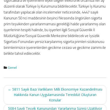
sigortalılara ve işverenlere ilişkin bilgiler elektronik ortamda her ay
düzenli olarak Türkiye İş Kurumuna bildirilecektir. Türkiye İş Kurumu
tarafından yapılacak olan incelemeler neticesinde, 4447 sayılı
Kanunun 50 nci maddesinin beşinci fıkrasında öngörülen sigorta
prim teşvikinden yararlanmaması gerektiği halde yararlanmış olan
işyerlerinin tespiti halinde, bu işyerleri ilgili Sosyal Güvenlik İl
Müdürlüğüne/Sosyal Güvenlik Merkezine bildirilecek ve İşsizlik
Sigortası Fonundan yersiz karşılanmış sigorta primleri sözkonusu
birimlerimizce işverenlerden gecikme cezası ve gecikme zammı ile
birlikte tahsil edilecektir.
Genel
Post
←
5811 Sayılı Bazı Varlıkların Milli Ekonomiye Kazandırılması
navigation
Hakkında Kanun Uygulamasında Tereddüt Oluşturan
Konular
5084 Sayılı Teşvik Kanunundan Yararlanma Süresi Uzatılıyor