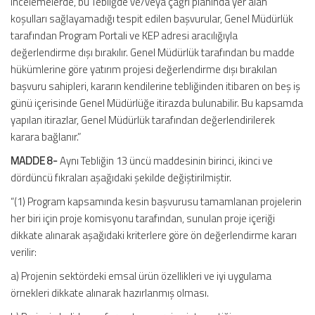
incelemelerde, bu Tebliğde ve/veya çağrı planında yer alan
koşulları sağlayamadığı tespit edilen başvurular, Genel Müdürlük
tarafından Program Portali ve KEP adresi aracılığıyla
değerlendirme dışı bırakılır. Genel Müdürlük tarafından bu madde
hükümlerine göre yatırım projesi değerlendirme dışı bırakılan
başvuru sahipleri, kararın kendilerine tebliğinden itibaren on beş iş
günü içerisinde Genel Müdürlüğe itirazda bulunabilir. Bu kapsamda
yapılan itirazlar, Genel Müdürlük tarafından değerlendirilerek
karara bağlanır.”
MADDE 8-
Aynı Tebliğin 13 üncü maddesinin birinci, ikinci ve
dördüncü fıkraları aşağıdaki şekilde değiştirilmiştir.
“(1) Program kapsamında kesin başvurusu tamamlanan projelerin
her biri için proje komisyonu tarafından, sunulan proje içeriği
dikkate alınarak aşağıdaki kriterlere göre ön değerlendirme kararı
verilir:
a) Projenin sektördeki emsal ürün özellikleri ve iyi uygulama
örnekleri dikkate alınarak hazırlanmış olması.