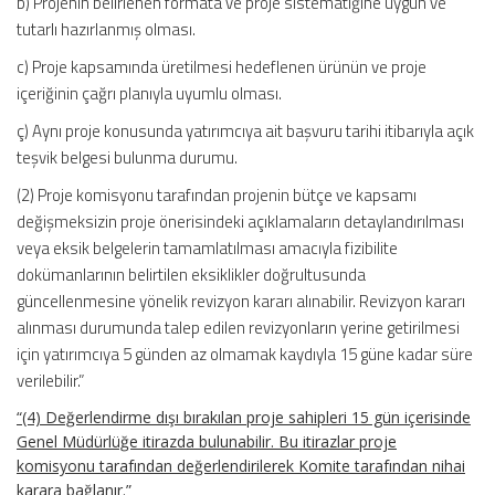
b) Projenin belirlenen formata ve proje sistematiğine uygun ve
tutarlı hazırlanmış olması.
c) Proje kapsamında üretilmesi hedeflenen ürünün ve proje
içeriğinin çağrı planıyla uyumlu olması.
ç) Aynı proje konusunda yatırımcıya ait başvuru tarihi itibarıyla açık
teşvik belgesi bulunma durumu.
(2) Proje komisyonu tarafından projenin bütçe ve kapsamı
değişmeksizin proje önerisindeki açıklamaların detaylandırılması
veya eksik belgelerin tamamlatılması amacıyla fizibilite
dokümanlarının belirtilen eksiklikler doğrultusunda
güncellenmesine yönelik revizyon kararı alınabilir. Revizyon kararı
alınması durumunda talep edilen revizyonların yerine getirilmesi
için yatırımcıya 5 günden az olmamak kaydıyla 15 güne kadar süre
verilebilir.”
“(4) Değerlendirme dışı bırakılan proje sahipleri 15 gün içerisinde
Genel Müdürlüğe itirazda bulunabilir. Bu itirazlar proje
komisyonu tarafından değerlendirilerek Komite tarafından nihai
karara bağlanır.”