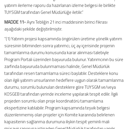
yatırım ilerleme raporu da hazırlanan izleme belgesi ile birlikte
TUYSGM tarafından Genel Müdürlüğe iletilir.”
MADDE 11-
Aynı Tebliğin 21 inci maddesinin birinci fıkrası
aşağıdaki şekilde değiştirilmiştir.
“(1) Yatırım projesi kapsamında öngörülen üretime yönelik yatırım
süresinin bitiminden sonra yatırımcı, üç ay içerisinde projenin
tamamlanma durumu konusunda karar alınması talebiyle
Program Portali üzerinden başvuruda bulunur. Yatırımcının bu süre
zarfında başvuruda bulunmaması halinde, Genel Müdürlük
tarafından resen tamamlama süreci başlatılır. Desteklere konu
olan ilgili yatırım unsurlarının hedeflere uygun olarak tamamlanma
durumu, sorumlu bulunulan desteklere göre TUYSGM ve/veya
KOSGEB tarafından yerinde inceleme yapılarak tespit edilir. İlgili
projeden sorumlu olan proje koordinatörü tamamlama
ekspertizine katılabilir. Program kapsamında teşvik belgesi
düzenlenmemiş olan projeler için Komite kararında belirlenen
kapasitenin sağlanma durumuna ilişkin tespit yeminli mali
müşavir raporuna istinaden Genel Müdürlük tarafından yapılır.