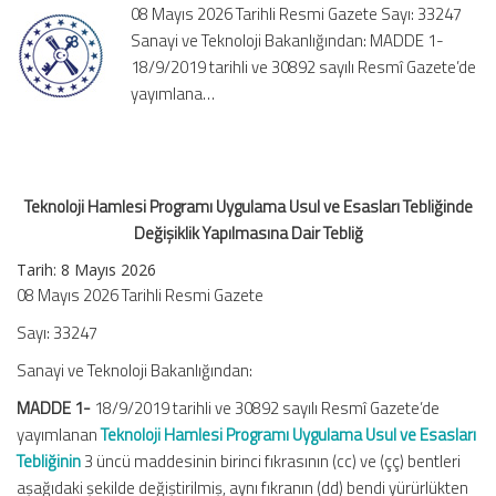
08 Mayıs 2026 Tarihli Resmi Gazete Sayı: 33247
Esasları
Sanayi ve Teknoloji Bakanlığından: MADDE 1-
Tebliğinde
18/9/2019 tarihli ve 30892 sayılı Resmî Gazete’de
Değişiklik
Yapılmasına
yayımlana…
Dair
Tebliğ
için
Teknoloji Hamlesi Programı Uygulama Usul ve Esasları Tebliğinde
Değişiklik Yapılmasına Dair Tebliğ
Tarih:
8 Mayıs 2026
08 Mayıs 2026 Tarihli Resmi Gazete
Sayı: 33247
Sanayi ve Teknoloji Bakanlığından:
MADDE 1-
18/9/2019 tarihli ve 30892 sayılı Resmî Gazete’de
yayımlanan
Teknoloji Hamlesi Programı Uygulama Usul ve Esasları
Tebliğinin
3 üncü maddesinin birinci fıkrasının (cc) ve (çç) bentleri
aşağıdaki şekilde değiştirilmiş, aynı fıkranın (dd) bendi yürürlükten