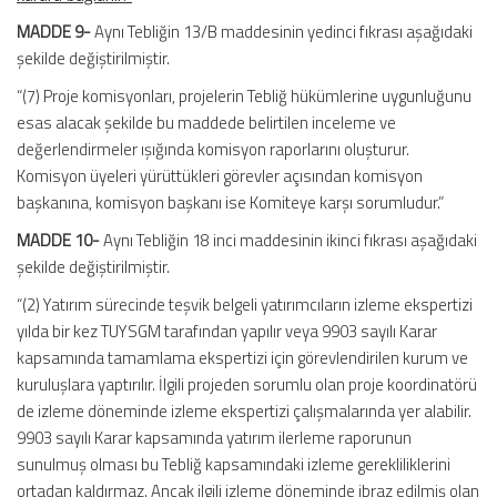
MADDE 9-
Aynı Tebliğin 13/B maddesinin yedinci fıkrası aşağıdaki
şekilde değiştirilmiştir.
“(7) Proje komisyonları, projelerin Tebliğ hükümlerine uygunluğunu
esas alacak şekilde bu maddede belirtilen inceleme ve
değerlendirmeler ışığında komisyon raporlarını oluşturur.
Komisyon üyeleri yürüttükleri görevler açısından komisyon
başkanına, komisyon başkanı ise Komiteye karşı sorumludur.”
MADDE 10-
Aynı Tebliğin 18 inci maddesinin ikinci fıkrası aşağıdaki
şekilde değiştirilmiştir.
“(2) Yatırım sürecinde teşvik belgeli yatırımcıların izleme ekspertizi
yılda bir kez TUYSGM tarafından yapılır veya 9903 sayılı Karar
kapsamında tamamlama ekspertizi için görevlendirilen kurum ve
kuruluşlara yaptırılır. İlgili projeden sorumlu olan proje koordinatörü
de izleme döneminde izleme ekspertizi çalışmalarında yer alabilir.
9903 sayılı Karar kapsamında yatırım ilerleme raporunun
sunulmuş olması bu Tebliğ kapsamındaki izleme gerekliliklerini
ortadan kaldırmaz. Ancak ilgili izleme döneminde ibraz edilmiş olan