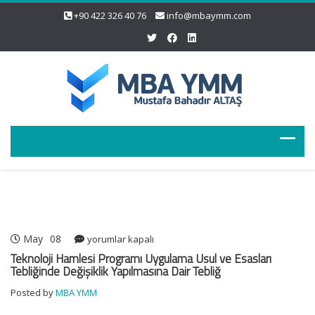
+90 422 326 40 76
info@mbaymm.com
May
08
Teknoloji
yorumlar kapalı
Hamlesi
Teknoloji Hamlesi Programı Uygulama Usul ve Esasları
Programı
Tebliğinde Değişiklik Yapılmasına Dair Tebliğ
Uygulama
Posted by
MBA YMM
Usul
ve