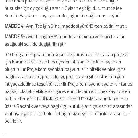
üzerinden puanlama yöntemiyle alınır. Karar verilecek diğer
hususlar için oy çokluğu aranır. Oyların eşitliği durumunda ise
Komite Başkanının oyu yönünde çoğunluk sağlanmış sayılır.”
MADDE 4-
Aynı Tebliğin 8 inci maddesi yürürlükten kaldırılmıştır.
MADDE 5-
Aynı Tebliğin 8/A maddesinin birinci ve ikinci fıkraları
aşağıdaki şekilde değiştirilmiştir.
“(1) Program kapsamında kesin başvurusu tamamlanan projeler
için Komite tarafından beş üyeden oluşan proje komisyonları
oluşturulur. Proje komisyonları, başvuruların nitelik ve niceliğine
bağlı olarak sektör, proje ölçeği, proje sayısı gibi kıstaslara göre
ihtiyaç adedince teşekkül ettirilir. Proje komisyonu üyeleri bir tanesi
başkan olacak şekilde asıl görevlerini devam ettirmek kaydıyla en
az birer temsilci TÜBİTAK, KOSGEB ve TUYSGM tarafından olmak
üzere Bakanlık ve/veya bağlı/ilgili kuruluşların çalışanları arasından
ve ihtiyaç görülmesi halinde bağımsız değerlendiriciler arasından
belirlenir.