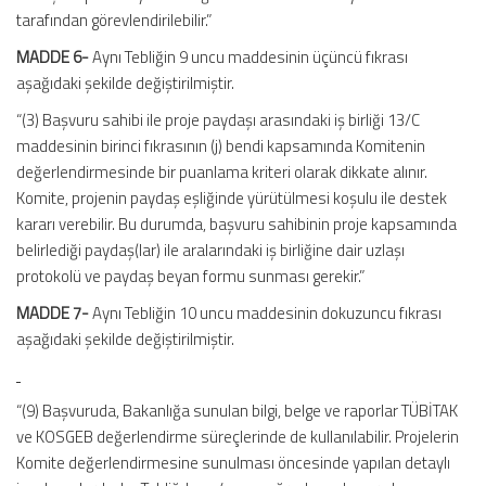
tarafından görevlendirilebilir.”
MADDE 6-
Aynı Tebliğin 9 uncu maddesinin üçüncü fıkrası
aşağıdaki şekilde değiştirilmiştir.
“(3) Başvuru sahibi ile proje paydaşı arasındaki iş birliği 13/C
maddesinin birinci fıkrasının (j) bendi kapsamında Komitenin
değerlendirmesinde bir puanlama kriteri olarak dikkate alınır.
Komite, projenin paydaş eşliğinde yürütülmesi koşulu ile destek
kararı verebilir. Bu durumda, başvuru sahibinin proje kapsamında
belirlediği paydaş(lar) ile aralarındaki iş birliğine dair uzlaşı
protokolü ve paydaş beyan formu sunması gerekir.”
MADDE 7-
Aynı Tebliğin 10 uncu maddesinin dokuzuncu fıkrası
aşağıdaki şekilde değiştirilmiştir.
“(9) Başvuruda, Bakanlığa sunulan bilgi, belge ve raporlar TÜBİTAK
ve KOSGEB değerlendirme süreçlerinde de kullanılabilir. Projelerin
Komite değerlendirmesine sunulması öncesinde yapılan detaylı