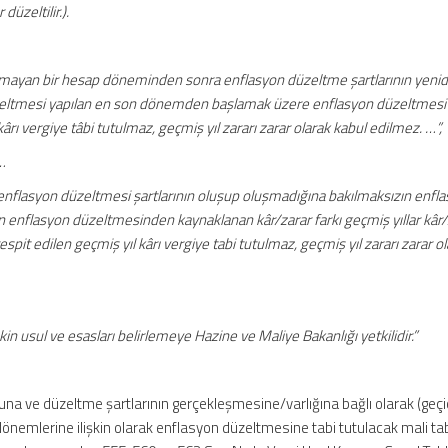
üzeltilir.).
mayan bir hesap döneminden sonra enflasyon düzeltme şartlarının yeni
eltmesi yapılan en son dönemden başlamak üzere enflasyon düzeltmesi y
ârı vergiye tâbi tutulmaz, geçmiş yıl zararı zarar olarak kabul edilmez. …”,
…
, enflasyon düzeltmesi şartlarının oluşup oluşmadığına bakılmaksızın enfl
an enflasyon düzeltmesinden kaynaklanan kâr/zarar farkı geçmiş yıllar kâr/
espit edilen geçmiş yıl kârı vergiye tabi tutulmaz, geçmiş yıl zararı zarar o
 usul ve esasları belirlemeye Hazine ve Maliye Bakanlığı yetkilidir.”
a ve düzeltme şartlarının gerçekleşmesine/varlığına bağlı olarak (geçic
önemlerine ilişkin olarak enflasyon düzeltmesine tabi tutulacak mali tabl