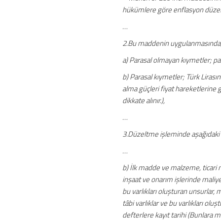
hükümlere göre enflasyon düzelt
…
2
.
Bu maddenin uygulanmasında
a) Parasal olmayan kıymetler; par
b) Parasal kıymetler; Türk Lirası
alma güçleri fiyat hareketlerine 
dikkate alınır.),
…
3.Düzeltme işleminde aşağıdaki ta
…
b) İlk madde ve malzeme, ticari m
inşaat ve onarım işlerinde maliyet
bu varlıkları oluşturan unsurlar,
tâbi varlıklar ve bu varlıkları olu
defterlere kayıt tarihi (Bunlara