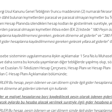
ergi Usul Kanunu Genel Tebliğinin 9 uncu maddesinin (2) numaralı fıkrası
lere dâhil bulunan kıymetlerden parasal ve parasal olmayan kıymetler bu Te
zen Hesap Planında izlendikleri hesap kodları ile gösterilmek suretiyle, y
rden parasal olmayan kıymetleri ihtiva eden (EK 2) listede “
180 Peşin ö
esaplarına kaydedilmemesi gereken, gelecek döneme ait giderler
” ve “
280 
li gider hesaplarına kaydedilmemesi gereken gelecek yıllara ait giderler
” 
sebe sisteminin uygulanmasına ilişkin açıklamalar 1 Sıra No.lu Muhas
ve daha sonra bu konuda yayımlanan diğer tebliğlerde yapılmış olup, sö
ve Esasları /V-Tekdüzen Hesap Çerçevesi, Hesap Planı ve Hesap Planı
r alan C-Hesap Planı Açıklamaları bölümünde;
R Bu hesap, peşin ödenen ve cari dönem içinde ilgili gider hesapların
döneme ait giderleri izlemek için kullanılır.
 gider ve maliyet hesaplarına borç kaydedilecek peşin olarak ödenen gider
cek aylarda bu hesaba alacak verilmek suretiyle ilgili gider hesabına ak
R Bu hesap, peşin ödenen ve cari dönem içinde ilgili gider hesaplarına