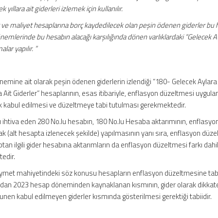
llara ait giderleri izlemek için kullanılır.
gider ve maliyet hesaplarına borç kaydedilecek olan peşin ödenen giderler bu
dönemlerinde bu hesabın alacağı karşılığında dönen varlıklardaki “Gelecek Ay
lar yapılır. “
emine ait olarak peşin ödenen giderlerin izlendiği “180- Gelecek Aylara 
ra Ait Giderler” hesaplarının, esas itibariyle, enflasyon düzeltmesi uygu
k kabul edilmesi ve düzeltmeye tabi tutulması gerekmektedir.
ı ihtiva eden 280 No.lu hesabın, 180 No.lu Hesaba aktarımının, enflasyo
ak (alt hesapta izlenecek şekilde) yapılmasının yanı sıra, enflasyon düz
tan ilgili gider hesabına aktarımların da enflasyon düzeltmesi farkı dahil
edir.
ymet mahiyetindeki söz konusu hesapların enflasyon düzeltmesine tab
rdan 2023 hesap döneminden kaynaklanan kısmının, gider olarak dikkat
n kabul edilmeyen giderler kısmında gösterilmesi gerektiği tabiidir.