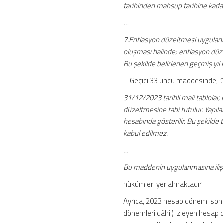
tarihinden mahsup tarihine kadar d
…
7.Enflasyon düzeltmesi uygulan
oluşması halinde; enflasyon düz
Bu şekilde belirlenen geçmiş yıl k
– Geçici 33 üncü maddesinde,
“
31/12/2023 tarihli mali tablolar
düzeltmesine tabi tutulur. Yapıl
hesabında gösterilir. Bu şekilde t
kabul edilmez.
…
Bu maddenin uygulanmasına ilişkin
hükümleri yer almaktadır.
Ayrıca, 2023 hesap dönemi sonun
dönemleri dâhil) izleyen hesap d