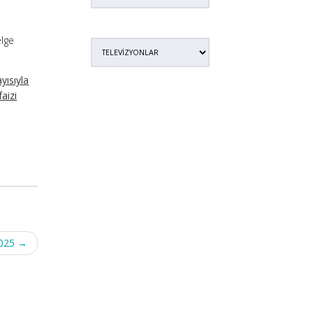
elge
yısıyla
aizi
2025
→