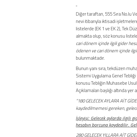
Diğer taraftan, 555 Sıra No.lu V
nevi itibarıyla iktisadi işletme
listelerde (EK 1 ve EK 2), Tek Dü
almakta olup, söz konusu listele
cari dönem içinde ilgili gider h
ödenen ve cari dönem içinde ilgi
bulunmaktadır.
Bunun yanı sıra, tekdüzen muha
Sistemi Uygulama Genel Tebliği 
konusu Tebliğin Muhasebe Usul 
Açıklamaları başlığı altında ye
“180 GELECEK AYLARA AİT GİDERLE
kaydedilmemesi gereken, gelecek 
İşleyişi: Gelecek aylarda ilgili
hesabın borcuna kaydedilir. Gele
280 GELECEK YILLARA AİT GİDERLE