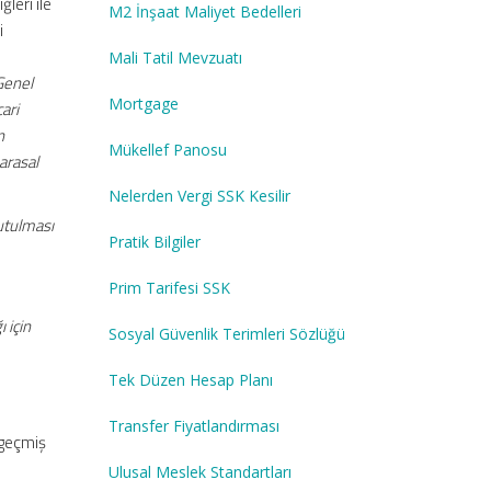
leri ile
M2 İnşaat Maliyet Bedelleri
i
Mali Tatil Mevzuatı
Genel
Mortgage
ari
n
Mükellef Panosu
arasal
Nelerden Vergi SSK Kesilir
tutulması
Pratik Bilgiler
Prim Tarifesi SSK
 için
Sosyal Güvenlik Terimleri Sözlüğü
Tek Düzen Hesap Planı
Transfer Fiyatlandırması
 geçmiş
Ulusal Meslek Standartları