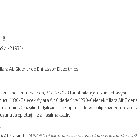
lüğü
497]-219334
llara Ait Giderler de Enflasyon Düzeltmesi
munuzun incelenmesinden, 31/12/2023 tarihli bilançonuzun enflasyon
cu “180-Gelecek Aylara Ait Giderler” ve “280-Gelecek Yıllara Ait Giderl
klarının 2024 yılında ilgili gider hesaplarına kaydedilip kaydedilmeyece
şünü talep ettiğiniz anlaşılmaktadır.
n
;
(A) fıkrasında,
“A)Malî tablolarda yer alan parasal olmayan kıymetler aşağ