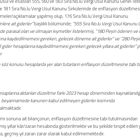
usul ve esasları 555, 560 ve 563 Sıra No.lu Vergi Usul Kanunu Genel Tebliğ
 ve 181 Sıra No.lu Vergi Usul Kanunu Sirkülerinde de enflasyon düzeltmes
nlemeler/açıklamalar yapılmış olup, 176 Sıra No.lu Vergi Usul Kanunu
lere ait giderler”
başlıklı bölümünde;
“555 Sıra No.lu Vergi Usul Kanunu 
erde parasal olan ve olmayan kıymetler listelenmiş, “180 Peşin ödenen ve c
larına kaydedilmemesi gereken, gelecek döneme ait giderler” ve “280 Peşi
i gider hesaplarına kaydedilmemesi gereken gelecek yıllara ait giderler” p
r.
ile söz konusu hesaplarda yer alan tutarların enflasyon düzeltmesine tabi 
hesaplarına aktarılan düzeltme farkı 2023 hesap döneminden kaynaklandığı
ak, beyannamede kanunen kabul edilmeyen giderler kısmında
 almaktadır.
i sonuna ait bilançonun, enflasyon düzeltmesine tabi tutulmasından
iş yıllar kâr/zararı hesabında gösterilmekte ve bu şekilde tespit edilen
ta, geçmiş yıl zararı zarar olarak kabul edilmemektedir.