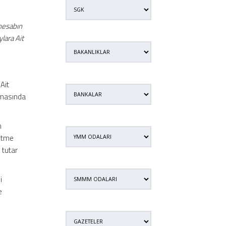
 hesabın
lara Ait
Ait
lamasında
n
eltme
 tutar
i
e