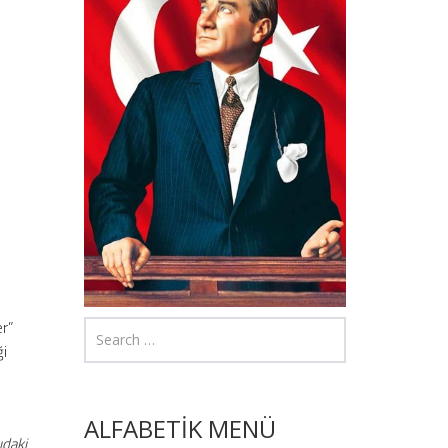
er”
ği
ALFABETİK MENÜ
ıdaki