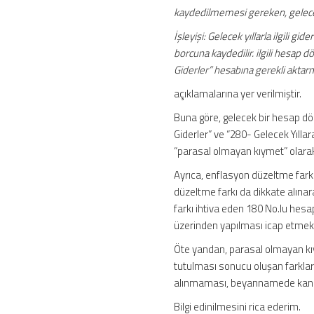
kaydedilmemesi gereken, gelecek yı
İşleyişi: Gelecek yıllarla ilgili 
borcuna kaydedilir. ilgili hesap 
Giderler” hesabına gerekli aktarma
açıklamalarına yer verilmiştir.
Buna göre, gelecek bir hesap dön
Giderler” ve “280- Gelecek Yılla
“parasal olmayan kıymet” olara
Ayrıca, enflasyon düzeltme fark
düzeltme farkı da dikkate alınar
farkı ihtiva eden 180 No.lu hesap
üzerinden yapılması icap etmekt
Öte yandan, parasal olmayan kı
tutulması sonucu oluşan farkla
alınmaması, beyannamede kanune
Bilgi edinilmesini rica ederim.