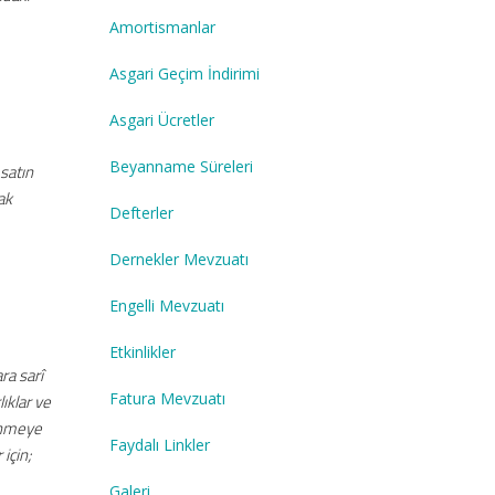
Amortismanlar
Asgari Geçim İndirimi
Asgari Ücretler
Beyanname Süreleri
 satın
ak
Defterler
Dernekler Mevzuatı
Engelli Mevzuatı
Etkinlikler
ra sarî
Fatura Mevzuatı
ıklar ve
kenmeye
Faydalı Linkler
 için;
Galeri