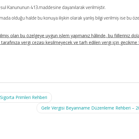
Usul Kanununun 413.maddesine dayanılarak verilmiştir.
ada olduğu halde bu konuya ilişkin olarak yanlış bilgi verilmiş ise bu öz
ilmiş olan bu özelgeye uygun işlem yapmanız hâlinde, bu fiilleriniz dola
 tarafınıza vergi cezası kesilmeyecek ve tarh edilen vergi için gecikme f
Sigorta Primleri Rehberi
Gelir Vergisi Beyanname Düzenleme Rehberi – 