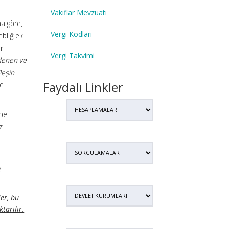
Vakıflar Mevzuatı
na göre,
Vergi Kodları
bliğ eki
er
Vergi Takvimi
denen ve
Peşin
Faydalı Linkler
de
ebe
z
a
ler, bu
tarılır.