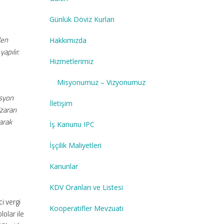
Günlük Döviz Kurları
den
Hakkımızda
apılır.
Hizmetlerimiz
Misyonumuz – Vizyonumuz
asyon
İletişim
zararı
larak
İş Kanunu IPC
İşçilik Maliyetleri
Kanunlar
KDV Oranları ve Listesi
i vergi
Kooperatifler Mevzuatı
olar ile