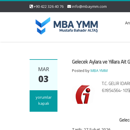
+90 422 326 40 76
info@mbaymm.com
An
Gelecek Aylara ve Yıllara Ait
MAR
Posted by
MBA YMM
03
T.C. GELİR İDAR
67854564-105[
Gelecek
yorumlar
Aylara
kapalı
ve
Yıllara
Gelece
Ait
Giderlerin
Tarih:
27 Şubat 2026