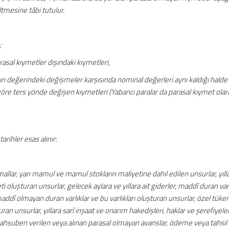
mesine tâbi tutulur.
;
asal kıymetler dışındaki kıymetleri,
nın değerindeki değişmeler karşısında nominal değerleri aynı kaldığı halde
göre ters yönde değişen kıymetleri (Yabancı paralar da parasal kıymet olar
rihler esas alınır:
allar, yarı mamul ve mamul stokların maliyetine dahil edilen unsurlar, yılla
i oluşturan unsurlar, gelecek aylara ve yıllara ait giderler, maddî duran varl
 maddî olmayan duran varlıklar ve bu varlıkları oluşturan unsurlar, özel tü
şturan unsurlar, yıllara sarî inşaat ve onarım hakedişleri, haklar ve şerefiyeler
 mahsuben verilen veya alınan parasal olmayan avanslar, ödeme veya tahsil