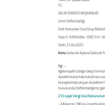
Enflasyon
T.C.
Düzeltmesi
GELİR İDARESİ BAŞKANLIĞI
için
İzmir Defterdarlığı
Gelir Kanunları Usul Grup Müdür
Sayı: E-67854564-105[1741-9
Tarih: 21.04.2025
Konu:
Gelecek Aylara/Gelecek Yı
İlgi: …
İlgide kayıtlı özelge talep for
düzeltmesine tabi tutulması sonu
hesaplarında oluşan düzeltme far
hususunda Defterdarlığımız görü
213 sayılı Vergi Usul Kanununu
– Mükerrer 298 inci maddesinin 