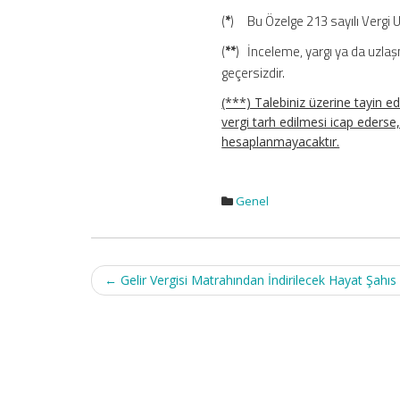
(
*
) Bu Özelge 213 sayılı Vergi 
(
**
) İnceleme, yargı ya da uzlaşm
geçersizdir.
(***) Talebiniz üzerine tayin ed
vergi tarh edilmesi icap ederse,
hesaplanmayacaktır.
Genel
Post
←
Gelir Vergisi Matrahından İndirilecek Hayat Şahıs 
navigation