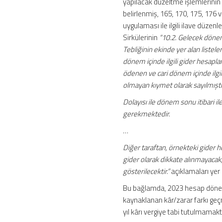
yapılacak düzeltme işlemlerinin 
belirlenmiş, 165, 170, 175, 176
uygulaması ile ilgili ilave düze
Sirkülerinin
“10.2. Gelecek dönem
Tebliğinin ekinde yer alan listel
dönem içinde ilgili gider hesap
ödenen ve cari dönem içinde ilgil
olmayan kıymet olarak sayılmıştı
Dolayısı ile dönem sonu itibari 
gerekmektedir.
…
Diğer taraftan, örnekteki gider 
gider olarak dikkate alınmayac
gösterilecektir.”
açıklamaları yer
Bu bağlamda, 2023 hesap dönem
kaynaklanan kâr/zarar farkı geçm
yıl kârı vergiye tabi tutulmamak