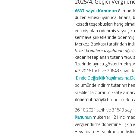
2025/4. Geçici Vergile
Artışı
İndirimi
6637 sayılı Kanunun
8. madde
için
düzenlemesi uyarınca; finans, b
iktisadi teşebbüsleri hariç olmak
edilmiş olan ödenmiş veya çıkar
sermaye şirketlerinde ödenmiş 
Merkez Bankası tarafından indir
ticari kredilere uygulanan ağırlı
kadar hesaplanan tutarın %50’s
üzerinde ayrıca gösterilmek şa
4.3.2016 tarih ve 29643 sayılı
1)’nde Değişiklik Yapılmasına Da
bölümünde indirim tutarının hes
krediler faiz oranı dikkate alın
dönemi itibarıyla
bu indirimden 
26.10.2021 tarih ve 31640 sayı
Kanunun
mükerrer 121 inci madde
vergilendirme dönemine ilişkin 
Beyannamesi verilmesine ilişkin 