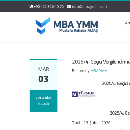
+90 422 326 40 76
info@mbaymm.com
An
2025/4. Geçici Vergilendirm
MAR
Posted by
MBA YMM
03
2025/4. Geçici
2025/4.
yorumlar
Geçici
kapalı
Vergilendirme
2025/4. Ge
Döneminde
Nakdi
Tarih:
13 Şubat 2026
Sermaye