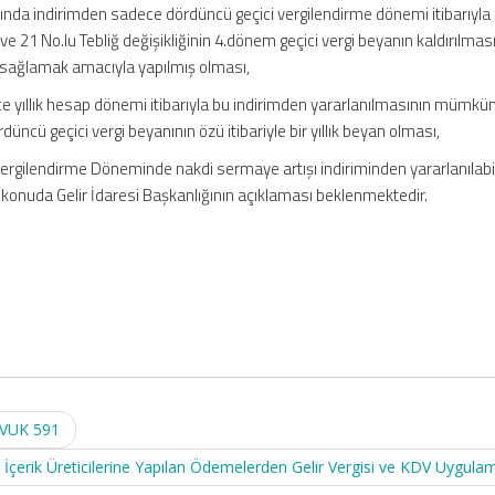
arında indirimden sadece dördüncü geçici vergilendirme dönemi itibarıyla
ş ve 21 No.lu Tebliğ değişikliğinin 4.dönem geçici vergi beyanın kaldırılmas
m sağlamak amacıyla yapılmış olması,
e yıllık hesap dönemi itibarıyla bu indirimden yararlanılmasının mümkü
ncü geçici vergi beyanının özü itibariyle bir yıllık beyan olması,
i Vergilendirme Döneminde nakdi sermaye artışı indiriminden yararlanılab
 konuda Gelir İdaresi Başkanlığının açıklaması beklenmektedir.
– VUK 591
 İçerik Üreticilerine Yapılan Ödemelerden Gelir Vergisi ve KDV Uygula