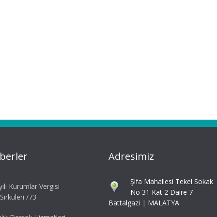
berler
Adresimiz
Şifa Mahallesi Tekel Sokak
ılı Kurumlar Vergisi
No 31 Kat 2 Daire 7
irküleri /73
Battalgazi | MALATYA