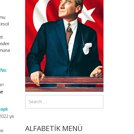
amu
tescil
et
inden
sonuna
 No:
ri
me
ayılı
022 yılı
ALFABETİK MENÜ
lı