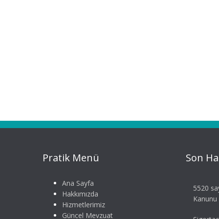
Pratik Menü
Son Ha
Ana Sayfa
5520 say
Hakkımızda
Kanunu S
Hizmetlerimiz
Güncel Mevzuat