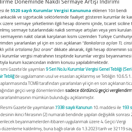
ndirme Döneminde Nakdi Sermaye Artışı İndirimi
si ile
5520 sayılı Kurumlar Vergisi Kanununa
eklenen 10/ı bendi
ankacılık ve sigortacılık sektörlerinde faaliyet gösteren kurumlar ile k
 üzere sermaye şirketlerinin ilgili hesap dönemi içinde, ticaret siciline 
ılmış sermaye tutarlarındaki nakdi sermaye artışları veya yeni kurulan
sermayenin nakit olarak karşılanan kısmı üzerinden Türkiye Cumhuriy
imden yararlanılan yıl için en son açıklanan “
Bankalarca açılan TL cins
klı yıllık ortalama faiz oranı
” dikkate alınarak, ilgili hesap döneminin 
i kurumlar vergisi matrahının tespitinde kurumlar vergisi beyannamesi
rtıyla kurum kazancından indirim konusu yapılabilmektedir.
 Resmi Gazete’de yayımlan
9 Seri No.lu Kurumlar Vergisi Genel Tebliği (Seri
ir Tebliğ
’de uygulamanın usul ve esasları açıklanmış ve Tebliğin 10.6.5.1.
aplanmasında TCMB tarafından yararlanılan yıl için en son açıklanan tica
acağından geçici vergi dönemlerinden
sadece dördüncü geçici vergilendir
yararlanılmasının mümkün bulunduğu açıklanmıştır.
lı Resmi Gazete’de yayımlanan
7338 sayılı Kanunun
10. maddesi ile
193 s
sinin ikinci fıkrasının (2) numaralı bendinde yapılan değişiklik sonrası 2
verilecek beyannamelerden itibaren uygulanmak üzere 4. Geçici Vergi
düzenleme kaldırılmış, buna bağlı olarak da 1.3.2023 tarih ve 32119 sayı