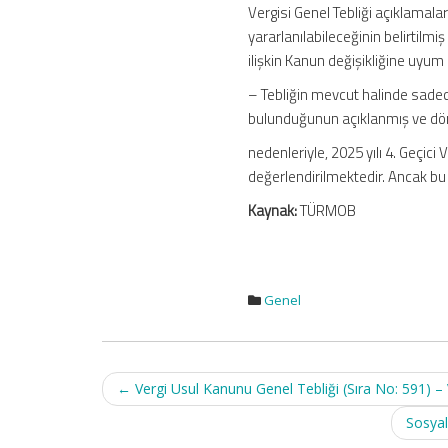
Vergisi Genel Tebliği açıklamal
yararlanılabileceğinin belirtilmi
ilişkin Kanun değişikliğine uyu
– Tebliğin mevcut halinde sadec
bulunduğunun açıklanmış ve dördü
nedenleriyle, 2025 yılı 4. Geçic
değerlendirilmektedir. Ancak bu
Kaynak:
TÜRMOB
Genel
Post
←
Vergi Usul Kanunu Genel Tebliği (Sıra No: 591) 
navigation
Sosyal