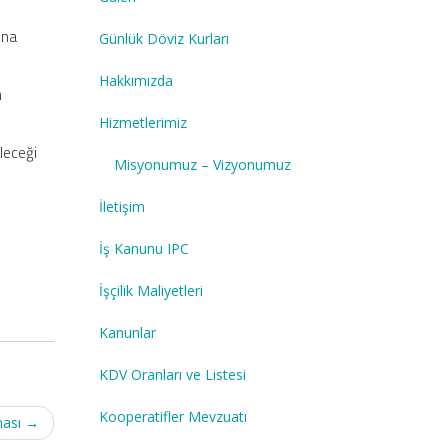
ına
Günlük Döviz Kurları
Hakkımızda
n
Hizmetlerimiz
ileceği
Misyonumuz – Vizyonumuz
İletişim
İş Kanunu IPC
İşçilik Maliyetleri
Kanunlar
KDV Oranları ve Listesi
Kooperatifler Mevzuatı
ması
→