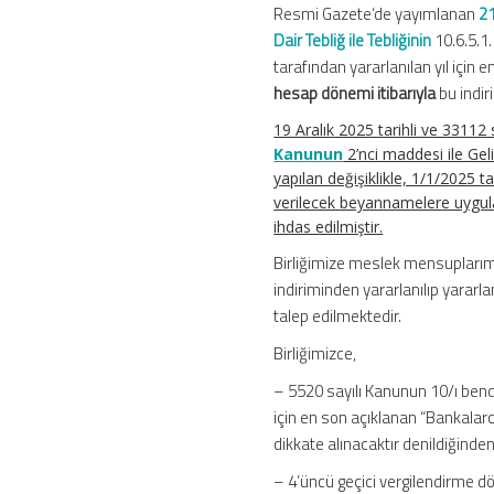
Resmi Gazete’de yayımlanan
21
Dair Tebliğ ile Tebliğinin
10.6.5.1
tarafından yararlanılan yıl için 
hesap dönemi itibarıyla
bu indi
19 Aralık 2025 tarihli ve 33112
Kanunun
2’nci maddesi ile Gel
yapılan değişiklikle, 1/1/2025 t
verilecek beyannamelere uygul
ihdas edilmiştir.
Birliğimize meslek mensuplarımı
indiriminden yararlanılıp yararla
talep edilmektedir.
Birliğimizce,
– 5520 sayılı Kanunun 10/ı bend
için en son açıklanan “Bankalarca 
dikkate alınacaktır denildiğinden
– 4’üncü geçici vergilendirme 