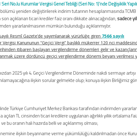
 Seri No.lu Kurumlar Vergisi Genel Tebliği (Seri No: 1)’nde Değişiklik Yap
. bölümü yeniden değiştirilerek indirim tutarının hesaplanmasında TCMB
en son açıklanan ticari krediler faiz oranı dikkate alınacağından,
sadece yıll
rimden yararlanılmasının mümkün bulunduğu açıklanmıştır.
 sayılı Resmî Gazete’de yayımlanarak yürürlüğe giren
7566 sayılı
ir Vergisi Kanununun “Geçici Vergi” başlıklı mükerrer 120 nci maddesin
arihinden itibaren başlayan vergilendirme dönemleri gelir ve kazançlarına
anmak üzere dördüncü geçici vergilendirme dönemi beyanı verilmesi 
zdan 2025 yılı 4. Geçici Vergilendirme Döneminde nakdi sermaye artışı
nılamayacağına ilişkin sorular gelmekte olup; konuya ilişkin Birliğimiz gö
inde Türkiye Cumhuriyet Merkez Bankası tarafından indirimden yararlanı
açılan TL cinsinden ticari kredilere uygulanan ağırlıklı yıllık ortalama fai
 ve bu oranın hali hazırda belli ve açıklanmış olması,
dönemine ilişkin beyanname verme yükümlülüğü kaldırılmadan önce Kur