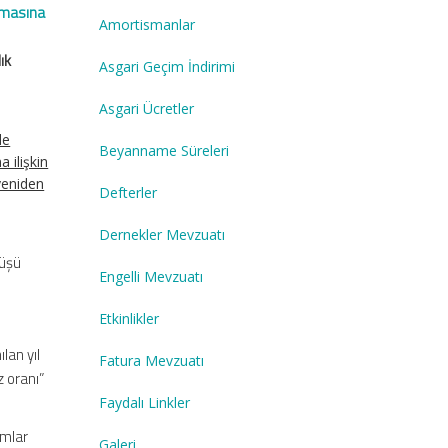
ılmasına
Amortismanlar
ık
Asgari Geçim İndirimi
Asgari Ücretler
de
Beyanname Süreleri
 ilişkin
yeniden
Defterler
Dernekler Mevzuatı
rüşü
Engelli Mevzuatı
Etkinlikler
lan yıl
Fatura Mevzuatı
z oranı”
Faydalı Linkler
umlar
Galeri