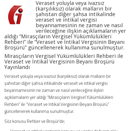
Veraset yoluyla veya ivazsız
ve
(karşılıksız) olarak malların bir
İntikal
şahıstan diğer şahsa intikalinde
Vergisinin
veraset ve intikal vergisi
Beyanı
beyannamesinin ne zaman ve nasıl
Broşürü
verileceğine ilişkin açıklamaların yer
aldığı “Mirasçıların Vergisel Yükümlülükleri
–
Rehberi” ile “Veraset ve İntikal Vergisinin Beyanı
Yeni
Broşürü” güncellenerek kullanıma sunulmuştur.
için
Mirasçıların Vergisel Yükümlülükleri Rehberi ile
Veraset ve İntikal Vergisinin Beyanı Broşürü
Yayınlandı
Veraset yoluyla veya ivazsız (karşılıksız) olarak malların bir
şahıstan diğer şahsa intikalinde veraset ve intikal vergisi
beyannamesinin ne zaman ve nasıl verileceğine ilişkin
açıklamaların yer aldığı “Mirasçıların Vergisel Yükümlülükleri
Rehberi” ile “Veraset ve İntikal Vergisinin Beyanı Broşürü”
güncellenerek kullanıma sunulmuştur.
Söz konusu Rehber ve Broşür’de;