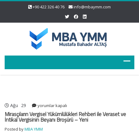
+90 422 326 40 76
info@mbaymm.com
Ağu
29
Mirasçıların
yorumlar kapalı
Vergisel
Mirasçıların Vergisel Yükümlülükleri Rehberi ile Veraset ve
Yükümlülükleri
İntikal Vergisinin Beyanı Broşürü – Yeni
Rehberi
Posted by
MBA YMM
ile
Veraset