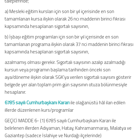
taleplerinde;
a) Mesleki eğitim kursları için son bir yıl içerisinde en son
tamamlanan kursa ilişkin olarak 26 ncı maddenin birinci fıkrası
kapsamında hesaplanan sigortalı sayısının,
b) İşbaşı eğitim programları için son bir yıl içerisinde en son
tamamlanan programa ilişkin olarak 37 nci maddenin birinci fıkrası
kapsamında hesaplanan sigortalı sayısının,
azalmamış olması gerekir. Sigortalı sayısının azalıp azalmadığı
kursun veya programın başlama tarihinden önceki son
aya/döneme ilişkin olarak SGK’ya verilen sigortalı sayısını gösterir
belgede yer alan toplam prim gün sayısının otuza bölünmesiyle
hesaplanır.
6785 sayılı Cumhurbaşkanı Kararı
ile olağanüstü hâl ilan edilen
illerde düzenlenen kurs/programlar
GEÇİCİ MADDE 6- (1) 6785 sayılı Cumhurbaşkanı Kararı ile
belirlenen illerden Adıyaman, Hatay, Kahramanmaraş, Malatya ve
Gaziantep (sadece İslahiye ve Nurdağı ilçelerinde)