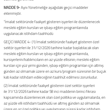
MADDE 9-
Aynı Yönetmeliğe aşağıdaki geçici maddeler
eklenmiştir.
“İmalat sektöründe faaliyet gösteren işyerleri ile düzenlenecek
mesleki eğitim kursları ve işbaşı eğitim programlarında
uygulanacak istihdam taahhüdü
GEÇİCİ MADDE 4- (1) İmalat sektöründe faaliyet gösteren özel
sektör işyerleri ile 31/12/2026 tarihine kadar başlatılacak olan
mesleki eğitim kursları ve işbaşı eğitim programlarında,
kursiyerlerin/katılımcıların en az yüzde ellisinin; mesleki eğitim
kursları için yüz yirmi günden, işbaşı eğitim programları için altmış
günden az olmamak üzere en az kurs/program süresinin bir buçuk
katı kadar istihdam edileceğinin taahhüt edilmesi zorunludur.
(2) İmalat sektöründe faaliyet gösteren özel sektör işyerleri
ile 31/12/2026 tarihine kadar 58 inci maddenin birinci fıkrası
kapsamında düzenlenecek olan özel politika ve uygulamalarda, en
az yüzde elli istihdam taahhüdü ve altmış günden az olmamak
üzere en az özel politika ve uygulamanın süresi kadar istihdam