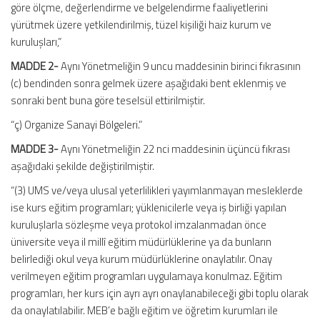
göre ölçme, değerlendirme ve belgelendirme faaliyetlerini
yürütmek üzere yetkilendirilmiş, tüzel kişiliği haiz kurum ve
kuruluşları,”
MADDE 2-
Aynı Yönetmeliğin 9 uncu maddesinin birinci fıkrasının
(c) bendinden sonra gelmek üzere aşağıdaki bent eklenmiş ve
sonraki bent buna göre teselsül ettirilmiştir.
“ç) Organize Sanayi Bölgeleri.”
MADDE 3-
Aynı Yönetmeliğin 22 nci maddesinin üçüncü fıkrası
aşağıdaki şekilde değiştirilmiştir.
“(3) UMS ve/veya ulusal yeterlilikleri yayımlanmayan mesleklerde
ise kurs eğitim programları; yüklenicilerle veya iş birliği yapılan
kuruluşlarla sözleşme veya protokol imzalanmadan önce
üniversite veya il millî eğitim müdürlüklerine ya da bunların
belirlediği okul veya kurum müdürlüklerine onaylatılır. Onay
verilmeyen eğitim programları uygulamaya konulmaz. Eğitim
programları, her kurs için ayrı ayrı onaylanabileceği gibi toplu olarak
da onaylatılabilir. MEB’e bağlı eğitim ve öğretim kurumları ile