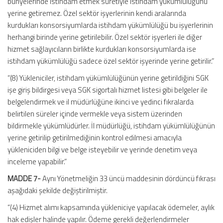
bünyelerinde istihdam etmek suretiyle istihdam yükümlülüğünü
yerine getiremez. Özel sektör işyerlerinin kendi aralarında
kurdukları konsorsiyumlarda istihdam yükümlülüğü bu işyerlerinin
herhangi birinde yerine getirilebilir. Özel sektör işyerleri ile diğer
hizmet sağlayıcıların birlikte kurdukları konsorsiyumlarda ise
istihdam yükümlülüğü sadece özel sektör işyerinde yerine getirilir.”
“(8) Yükleniciler, istihdam yükümlülüğünün yerine getirildiğini SGK
işe giriş bildirgesi veya SGK sigortalı hizmet listesi gibi belgeler ile
belgelendirmek ve il müdürlüğüne ikinci ve yedinci fıkralarda
belirtilen süreler içinde vermekle veya sistem üzerinden
bildirmekle yükümlüdürler. İl müdürlüğü, istihdam yükümlülüğünün
yerine getirilip getirilmediğinin kontrol edilmesi amacıyla
yükleniciden bilgi ve belge isteyebilir ve yerinde denetim veya
inceleme yapabilir.”
MADDE 7-
Aynı Yönetmeliğin 33 üncü maddesinin dördüncü fıkrası
aşağıdaki şekilde değiştirilmiştir.
“(4) Hizmet alımı kapsamında yükleniciye yapılacak ödemeler, aylık
hak edişler halinde yapılır. Ödeme gerekli değerlendirmeler