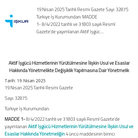
ve
19 Nisan 2025 Tarihli Resmi Gazete Sayı: 32875
Esaslar
Türkiye İş Kurumundan: MADDE
Hakkında
1- 8/4/2022 tarihli ve 31803 sayılı Resmî
Yönetmelikte
Gazete’de yayımlanan Aktif İşgüc…
Değişiklik
Yapılmasına
Dair
Yönetmelik
için
Aktif İşgücü Hizmetlerinin Yürütülmesine İlişkin Usul ve Esaslar
Hakkında Yönetmelikte Değişiklik Yapılmasına Dair Yönetmelik
Tarih: 19 Nisan 2025
19 Nisan 2025 Tarihli Resmi Gazete
Sayı: 32875
Türkiye İş Kurumundan:
MADDE 1-
8/4/2022 tarihli ve 31803 sayılı Resmî Gazete’de
yayımlanan
Aktif İşgücü Hizmetlerinin Yürütülmesine İlişkin Usul ve
Esaslar Hakkında Yönetmeliğin
4 üncü maddesinin birinci