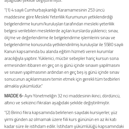
aşağıdaki şekilde değiştirilmiştir.
“(1) 4 sayılı Cumhurbaşkanlığı Kararnamesinin 253 üncü
maddesine göre Mesleki Yeterlilik Kurumunun yetkilendirdiği
belgelendirme kurum/kuruluşları tarafından mesleki yeterlilik
belgesi verilebilen mesleklerde açılan kurslarda yüklenici; sınav,
ölçme ve değerlendirme ile belgelendirme işlemlerini sınav ve
belgelendirme konusunda yetkilendirilmiş kuruluşlar ile 5580 sayılı
Kanun kapsamında bu alanda eğitim hizmeti veren kurumlar
aracılığıyla yaptırır. Yüklenici, mücbir sebepler hariç kursun sona
ermesinden itibaren en geç on iş günü içinde sınavın yapılmasını
ve sınavın yapılmasının ardından en geç beş iş günü içinde sınav
sonucunun açıklanmasını temin etmek için gerekli tüm tedbirleri
almakla yükümlüdür.”
MADDE 6-
Aynı Yönetmeliğin 32 nci maddesinin ikinci, dördüncü,
altıncı ve sekizinci fıkraları aşağıdaki şekilde değiştirilmiştir.
“(2) Birinci fıkra kapsamında belirlenen sayıdaki kursiyerler, yüz
yirmi günden az olmamak üzere fiili kurs gününün en az iki katı
kadar süre ile istihdam edilir. İstihdam yükümlülüğü kapsamındaki