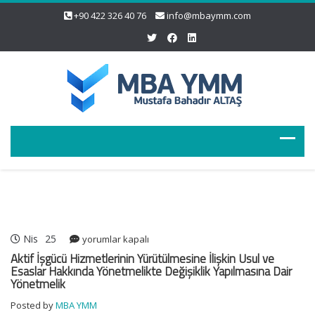
+90 422 326 40 76
info@mbaymm.com
Nis
25
Aktif
yorumlar kapalı
İşgücü
Aktif İşgücü Hizmetlerinin Yürütülmesine İlişkin Usul ve
Hizmetlerinin
Esaslar Hakkında Yönetmelikte Değişiklik Yapılmasına Dair
Yönetmelik
Yürütülmesine
İlişkin
Posted by
MBA YMM
Usul