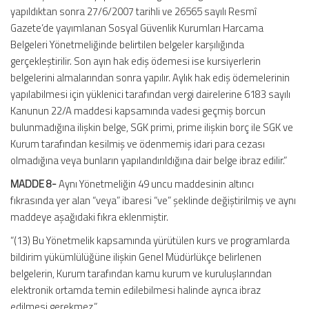
yapıldıktan sonra 27/6/2007 tarihli ve 26565 sayılı Resmî
Gazete’de yayımlanan Sosyal Güvenlik Kurumları Harcama
Belgeleri Yönetmeliğinde belirtilen belgeler karşılığında
gerçekleştirilir. Son ayın hak ediş ödemesi ise kursiyerlerin
belgelerini almalarından sonra yapılır. Aylık hak ediş ödemelerinin
yapılabilmesi için yüklenici tarafından vergi dairelerine 6183 sayılı
Kanunun 22/A maddesi kapsamında vadesi geçmiş borcun
bulunmadığına ilişkin belge, SGK primi, prime ilişkin borç ile SGK ve
Kurum tarafından kesilmiş ve ödenmemiş idari para cezası
olmadığına veya bunların yapılandırıldığına dair belge ibraz edilir.”
MADDE 8-
Aynı Yönetmeliğin 49 uncu maddesinin altıncı
fıkrasında yer alan “veya” ibaresi “ve” şeklinde değiştirilmiş ve aynı
maddeye aşağıdaki fıkra eklenmiştir.
“(13) Bu Yönetmelik kapsamında yürütülen kurs ve programlarda
bildirim yükümlülüğüne ilişkin Genel Müdürlükçe belirlenen
belgelerin, Kurum tarafından kamu kurum ve kuruluşlarından
elektronik ortamda temin edilebilmesi halinde ayrıca ibraz
edilmesi gerekmez.”