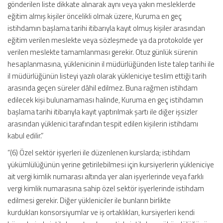
gönderilen liste dikkate alınarak aynı veya yakın mesleklerde
eğitim almış kişiler öncelikli olmak üzere, Kuruma en geç
istihdamın başlama tarihi itibarıyla kayıt olmuş kişiler arasından
eğitim verilen meslekte veya sözleşmede ya da protokolde yer
verilen meslekte tamamlanması gerekir. Otuz günlük sürenin
hesaplanmasına, yüklenicinin il müdürlüğünden liste talep tarihi ile
il müdürlüğünün listeyi yazılı olarak yükleniciye teslim ettiği tarih
arasında geçen süreler dâhil edilmez. Buna rağmen istihdam
edilecek kişi bulunamaması halinde, Kuruma en geç istihdamın
başlama tarihi itibarıyla kayıt yaptırılmak şartı ile diğer işsizler
arasından yüklenici tarafından tespit edilen kişilerin istihdamı
kabul edilir.”
“(6) Özel sektör işyerleri ile düzenlenen kurslarda; istihdam
yükümlülüğünün yerine getirilebilmesi için kursiyerlerin yükleniciye
ait vergi kimlik numarası altında yer alan işyerlerinde veya farklı
vergi kimlik numarasına sahip özel sektör işyerlerinde istihdam
edilmesi gerekir. Diğer yükleniciler ile bunların birlikte
kurdukları konsorsiyumlar ve iş ortaklıkları, kursiyerleri kendi