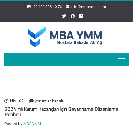
+90 422 326 40 76
info@mbaymm.com
Nis
02
2024
yorumlar kapalı
Yılı
2024 Yılı Kurum Kazançları İçin Beyanname Düzenleme
Kurum
Rehberi
Kazançları
Posted by
MBA YMM
İçin
Beyanname