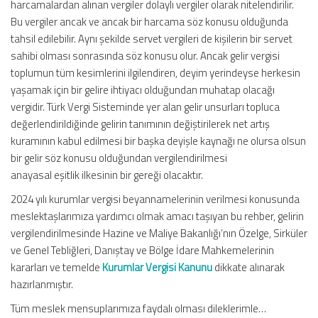
harcamalardan alınan vergiler dolaylı vergiler olarak nitelendirilir.
Bu vergiler ancak ve ancak bir harcama söz konusu olduğunda
tahsil edilebilir. Aynı şekilde servet vergileri de kişilerin bir servet
sahibi olması sonrasında söz konusu olur. Ancak gelir vergisi
toplumun tüm kesimlerini ilgilendiren, deyim yerindeyse herkesin
yaşamak için bir gelire ihtiyacı olduğundan muhatap olacağı
vergidir. Türk Vergi Sisteminde yer alan gelir unsurları topluca
değerlendirildiğinde gelirin tanımının değiştirilerek net artış
kuramının kabul edilmesi bir başka deyişle kaynağı ne olursa olsun
bir gelir söz konusu olduğundan vergilendirilmesi
anayasal eşitlik ilkesinin bir gereği olacaktır.
2024 yılı kurumlar vergisi beyannamelerinin verilmesi konusunda
meslektaşlarımıza yardımcı olmak amacı taşıyan bu rehber, gelirin
vergilendirilmesinde Hazine ve Maliye Bakanlığı’nın Özelge, Sirküler
ve Genel Tebliğleri, Danıştay ve Bölge İdare Mahkemelerinin
kararları ve temelde
Kurumlar Vergisi Kanunu
dikkate alınarak
hazırlanmıştır.
Tüm meslek mensuplarımıza faydalı olması dileklerimle…